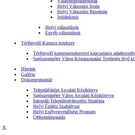
Választópolgároknak
Helyi Választási Iroda
Helyi Választási Bizottság
Jelölteknek
Helyi választások
Egyéb választások
Térfigyelő Kamera rendszer
Térfigyelő kamerarendszerrel kapcsolatos adatkezelési
Sajószentpéter Város Közigazgatási Területén lévő köz
Híreink
Galéria
Dokumentumtár
Településképi Arculati Kézikönyv
Sajószentpéter Város Arculati Kézikönyve
Integrált Településfejlesztési Stratégia
Helyi Építési Szabályzat
Helyi Esélyegyenlőségi Program
Otthontámogatás
X