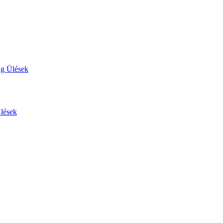
ág Ülések
Ülések