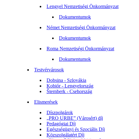
Lengyel Nemzetiségi Önkormányzat
Dokumentumok
Német Nemzetiségi Önkormányzat
Dokumentumok
Roma Nemzetiségi Önkormányzat
Dokumentumok
Testvérvárosok
Dobsina - Szlovákia
Kobiór - Lengyelország
Šternberk - Csehország
Elismerések
Díszpolgárok
„PRO URBE” (Városért) díj
Pedagógiai Díj
Egészségügyi és Szociális Díj
Közszolgálatért Díj