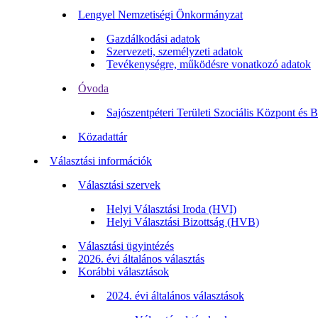
Lengyel Nemzetiségi Önkormányzat
Gazdálkodási adatok
Szervezeti, személyzeti adatok
Tevékenységre, működésre vonatkozó adatok
Óvoda
Sajószentpéteri Területi Szociális Központ és 
Közadattár
Választási információk
Választási szervek
Helyi Választási Iroda (HVI)
Helyi Választási Bizottság (HVB)
Választási ügyintézés
2026. évi általános választás
Korábbi választások
2024. évi általános választások