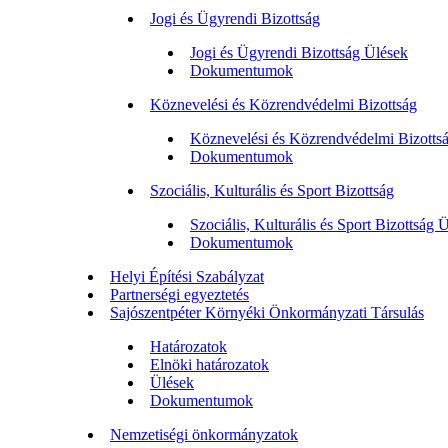
Jogi és Ügyrendi Bizottság
Jogi és Ügyrendi Bizottság Ülések
Dokumentumok
Köznevelési és Közrendvédelmi Bizottság
Köznevelési és Közrendvédelmi Bizotts
Dokumentumok
Szociális, Kulturális és Sport Bizottság
Szociális, Kulturális és Sport Bizottság 
Dokumentumok
Helyi Építési Szabályzat
Partnerségi egyeztetés
Sajószentpéter Környéki Önkormányzati Társulás
Határozatok
Elnöki határozatok
Ülések
Dokumentumok
Nemzetiségi önkormányzatok