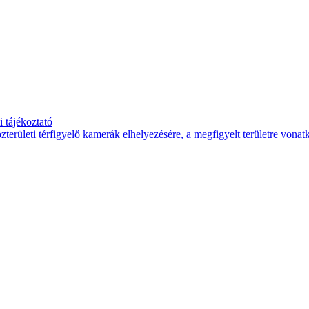
 tájékoztató
területi térfigyelő kamerák elhelyezésére, a megfigyelt területre vona