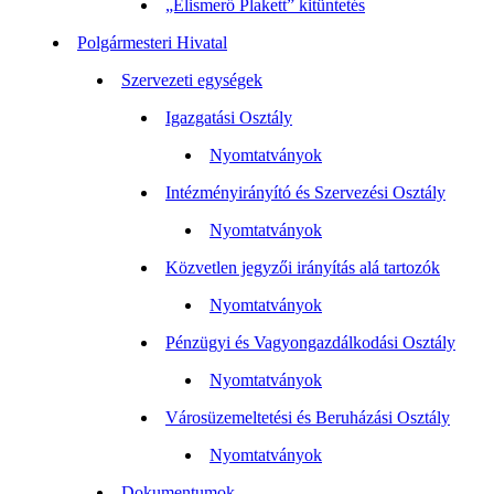
„Elismerő Plakett” kitüntetés
Polgármesteri Hivatal
Szervezeti egységek
Igazgatási Osztály
Nyomtatványok
Intézményirányító és Szervezési Osztály
Nyomtatványok
Közvetlen jegyzői irányítás alá tartozók
Nyomtatványok
Pénzügyi és Vagyongazdálkodási Osztály
Nyomtatványok
Városüzemeltetési és Beruházási Osztály
Nyomtatványok
Dokumentumok