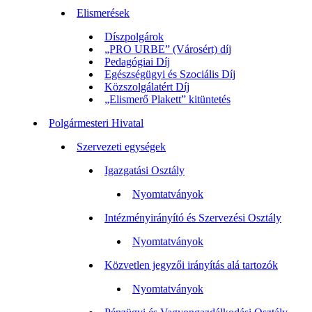
Elismerések
Díszpolgárok
„PRO URBE” (Városért) díj
Pedagógiai Díj
Egészségügyi és Szociális Díj
Közszolgálatért Díj
„Elismerő Plakett” kitüntetés
Polgármesteri Hivatal
Szervezeti egységek
Igazgatási Osztály
Nyomtatványok
Intézményirányító és Szervezési Osztály
Nyomtatványok
Közvetlen jegyzői irányítás alá tartozók
Nyomtatványok