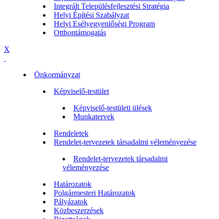
Integrált Településfejlesztési Stratégia
Helyi Építési Szabályzat
Helyi Esélyegyenlőségi Program
Otthontámogatás
X
Önkormányzat
Képviselő-testület
Képviselő-testületi ülések
Munkatervek
Rendeletek
Rendelet-tervezetek társadalmi véleményezése
Rendelet-tervezetek társadalmi
véleményezése
Határozatok
Polgármesteri Határozatok
Pályázatok
Közbeszerzések