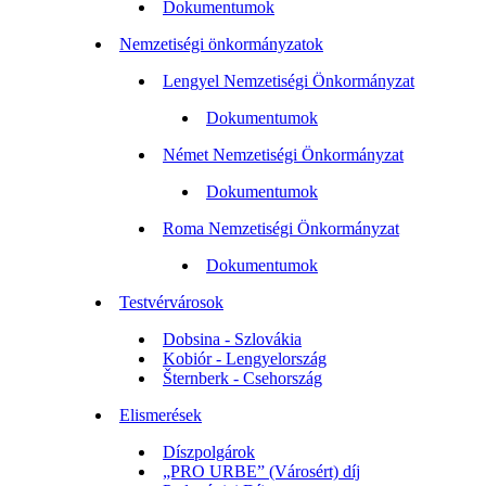
Dokumentumok
Nemzetiségi önkormányzatok
Lengyel Nemzetiségi Önkormányzat
Dokumentumok
Német Nemzetiségi Önkormányzat
Dokumentumok
Roma Nemzetiségi Önkormányzat
Dokumentumok
Testvérvárosok
Dobsina - Szlovákia
Kobiór - Lengyelország
Šternberk - Csehország
Elismerések
Díszpolgárok
„PRO URBE” (Városért) díj