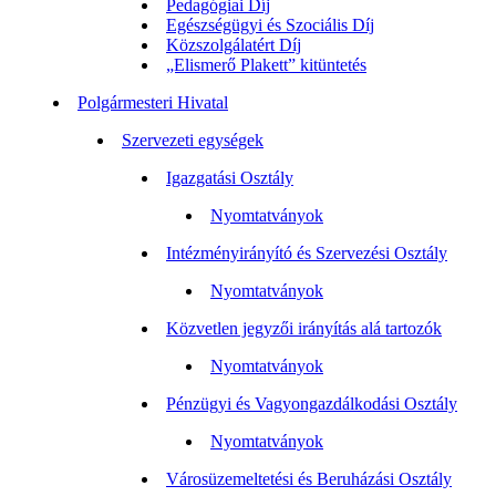
Pedagógiai Díj
Egészségügyi és Szociális Díj
Közszolgálatért Díj
„Elismerő Plakett” kitüntetés
Polgármesteri Hivatal
Szervezeti egységek
Igazgatási Osztály
Nyomtatványok
Intézményirányító és Szervezési Osztály
Nyomtatványok
Közvetlen jegyzői irányítás alá tartozók
Nyomtatványok
Pénzügyi és Vagyongazdálkodási Osztály
Nyomtatványok
Városüzemeltetési és Beruházási Osztály