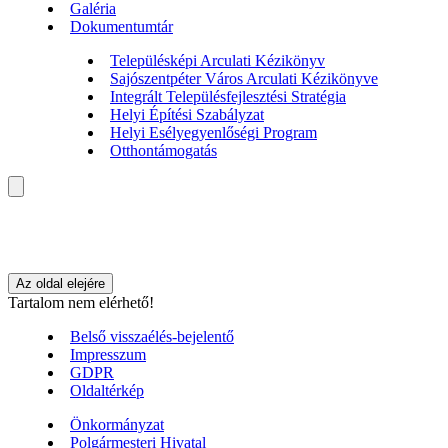
Galéria
Dokumentumtár
Településképi Arculati Kézikönyv
Sajószentpéter Város Arculati Kézikönyve
Integrált Településfejlesztési Stratégia
Helyi Építési Szabályzat
Helyi Esélyegyenlőségi Program
Otthontámogatás
Az oldal elejére
Tartalom nem elérhető!
Belső visszaélés-bejelentő
Impresszum
GDPR
Oldaltérkép
Önkormányzat
Polgármesteri Hivatal