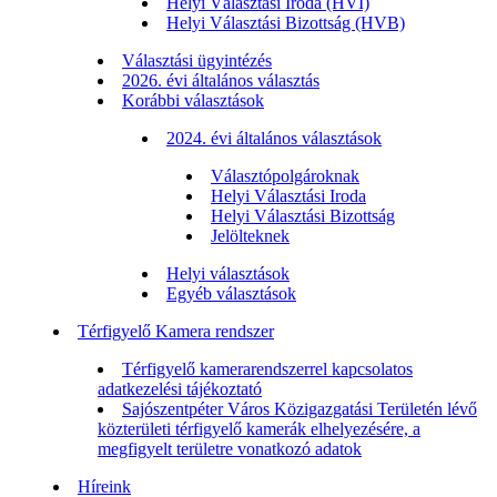
Helyi Választási Iroda (HVI)
Helyi Választási Bizottság (HVB)
Választási ügyintézés
2026. évi általános választás
Korábbi választások
2024. évi általános választások
Választópolgároknak
Helyi Választási Iroda
Helyi Választási Bizottság
Jelölteknek
Helyi választások
Egyéb választások
Térfigyelő Kamera rendszer
Térfigyelő kamerarendszerrel kapcsolatos
adatkezelési tájékoztató
Sajószentpéter Város Közigazgatási Területén lévő
közterületi térfigyelő kamerák elhelyezésére, a
megfigyelt területre vonatkozó adatok
Híreink