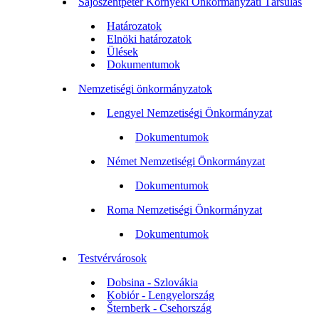
Sajószentpéter Környéki Önkormányzati Társulás
Határozatok
Elnöki határozatok
Ülések
Dokumentumok
Nemzetiségi önkormányzatok
Lengyel Nemzetiségi Önkormányzat
Dokumentumok
Német Nemzetiségi Önkormányzat
Dokumentumok
Roma Nemzetiségi Önkormányzat
Dokumentumok
Testvérvárosok
Dobsina - Szlovákia
Kobiór - Lengyelország
Šternberk - Csehország