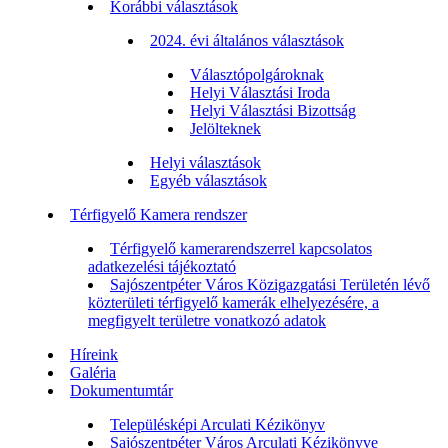
Korábbi választások
2024. évi általános választások
Választópolgároknak
Helyi Választási Iroda
Helyi Választási Bizottság
Jelölteknek
Helyi választások
Egyéb választások
Térfigyelő Kamera rendszer
Térfigyelő kamerarendszerrel kapcsolatos
adatkezelési tájékoztató
Sajószentpéter Város Közigazgatási Területén lévő
közterületi térfigyelő kamerák elhelyezésére, a
megfigyelt területre vonatkozó adatok
Híreink
Galéria
Dokumentumtár
Településképi Arculati Kézikönyv
Sajószentpéter Város Arculati Kézikönyve