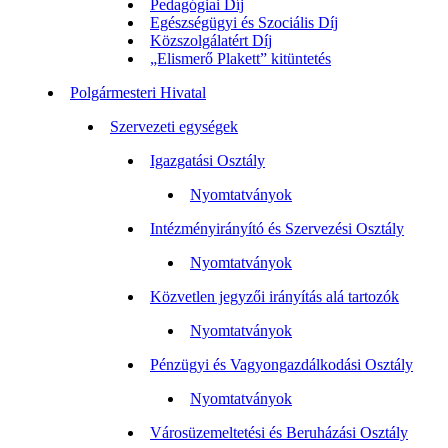
Pedagógiai Díj
Egészségügyi és Szociális Díj
Közszolgálatért Díj
„Elismerő Plakett” kitüntetés
Polgármesteri Hivatal
Szervezeti egységek
Igazgatási Osztály
Nyomtatványok
Intézményirányító és Szervezési Osztály
Nyomtatványok
Közvetlen jegyzői irányítás alá tartozók
Nyomtatványok
Pénzügyi és Vagyongazdálkodási Osztály
Nyomtatványok
Városüzemeltetési és Beruházási Osztály