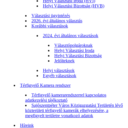
Helyi Választási Iroda (HVI)
Helyi Választási Bizottság (HVB)
Választási ügyintézés
2026. évi általános választás
Korábbi választások
2024. évi általános választások
Választópolgároknak
Helyi Választási Iroda
Helyi Választási Bizottság
Jelölteknek
Helyi választások
Egyéb választások
Térfigyelő Kamera rendszer
Térfigyelő kamerarendszerrel kapcsolatos
adatkezelési tájékoztató
Sajószentpéter Város Közigazgatási Területén lévő
közterületi térfigyelő kamerák elhelyezésére, a
megfigyelt területre vonatkozó adatok
Híreink