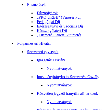
Elismerések
Díszpolgárok
„PRO URBE” (Városért) díj
Pedagógiai Díj
Egészségügyi és Szociális Díj
Közszolgálatért Díj
„Elismerő Plakett” kitüntetés
Polgármesteri Hivatal
Szervezeti egységek
Igazgatási Osztály
Nyomtatványok
Intézményirányító és Szervezési Osztály
Nyomtatványok
Közvetlen jegyzői irányítás alá tartozók
Nyomtatványok