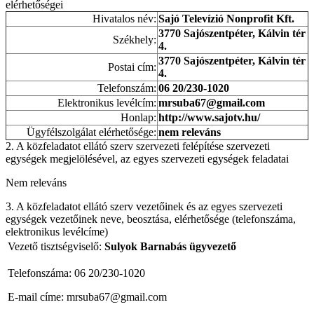
elérhetőségei
Hivatalos név:
Sajó Televízió Nonprofit Kft.
3770 Sajószentpéter, Kálvin tér
Székhely:
4.
3770 Sajószentpéter, Kálvin tér
Postai cím:
4.
Telefonszám:
06 20/230-1020
Elektronikus levélcím:
mrsuba67@gmail.com
Honlap:
http://www.sajotv.hu/
Ügyfélszolgálat elérhetősége:
nem releváns
2. A közfeladatot ellátó szerv szervezeti felépítése szervezeti
egységek megjelölésével, az egyes szervezeti egységek feladatai
Nem releváns
3. A közfeladatot ellátó szerv vezetőinek és az egyes szervezeti
egységek vezetőinek neve, beosztása, elérhetősége (telefonszáma,
elektronikus levélcíme)
Vezető tisztségviselő:
Sulyok Barnabás ügyvezető
Telefonszáma: 06 20/230-1020
E-mail címe: mrsuba67@gmail.com