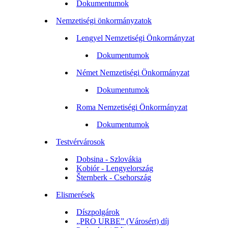
Dokumentumok
Nemzetiségi önkormányzatok
Lengyel Nemzetiségi Önkormányzat
Dokumentumok
Német Nemzetiségi Önkormányzat
Dokumentumok
Roma Nemzetiségi Önkormányzat
Dokumentumok
Testvérvárosok
Dobsina - Szlovákia
Kobiór - Lengyelország
Šternberk - Csehország
Elismerések
Díszpolgárok
„PRO URBE” (Városért) díj