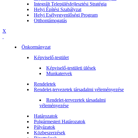
Integrált Településfejlesztési Stratégia
Helyi Építési Szabályzat
Helyi Esélyegyenlőségi Program
Otthontámogatás
X
Önkormányzat
Képviselő-testület
Képviselő-testületi ülések
Munkatervek
Rendeletek
Rendelet-tervezetek társadalmi véleményezése
Rendelet-tervezetek társadalmi
véleményezése
Határozatok
Polgármesteri Határozatok
Pályázatok
Közbeszerzések