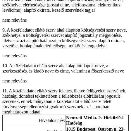
székhelye, elérhetősége (postai címe, telefonszáma, elektronikus
levélcíme), alapító okirata, kezelő szervének tagjai
nem releváns
9. A közfeladatot ellátó szerv által alapított költségvetési szerv neve,
székhelye, a költségvetési szervet alapító jogszabály megjelölése,
illetve az azt alapító határozat, a költségvetési szerv alapító okirata,
vezetője, honlapjának elérhetősége, működési engedélye
nem releváns
10. A közfeladatot ellátó szerv által alapított lapok neve, a
szerkesztőség és kiadó neve és címe, valamint a főszerkesztő neve
nem releváns
11. A közfeladatot ellátó szerv felettes, illetve felügyeleti szervének,
hatósági döntései tekintetében a fellebbezés elbírálására jogosult
szervnek, ennek hiányában a közfeladatot ellátó szerv felett
törvényességi ellenőrzést gyakorló szervnek az 1. pontban
meghatározott adatai
Nemzeti Média- és Hírközlési
Hivatalos név:
Hatóság
1015 Budapest, Ostrom u. 23-