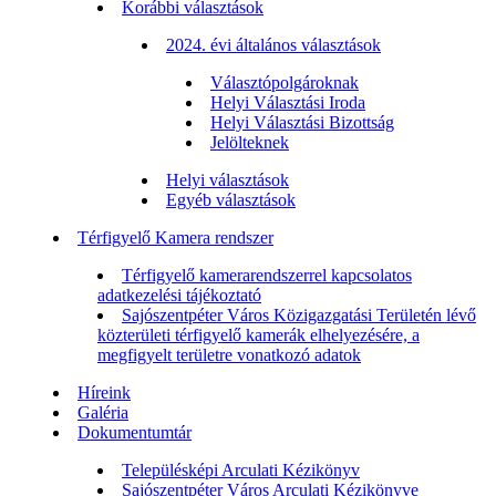
Korábbi választások
2024. évi általános választások
Választópolgároknak
Helyi Választási Iroda
Helyi Választási Bizottság
Jelölteknek
Helyi választások
Egyéb választások
Térfigyelő Kamera rendszer
Térfigyelő kamerarendszerrel kapcsolatos
adatkezelési tájékoztató
Sajószentpéter Város Közigazgatási Területén lévő
közterületi térfigyelő kamerák elhelyezésére, a
megfigyelt területre vonatkozó adatok
Híreink
Galéria
Dokumentumtár
Településképi Arculati Kézikönyv
Sajószentpéter Város Arculati Kézikönyve