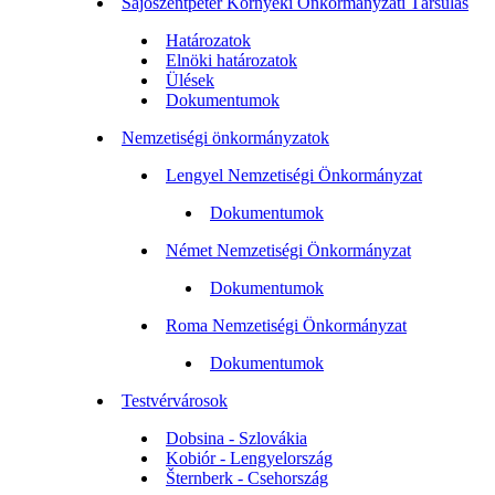
Sajószentpéter Környéki Önkormányzati Társulás
Határozatok
Elnöki határozatok
Ülések
Dokumentumok
Nemzetiségi önkormányzatok
Lengyel Nemzetiségi Önkormányzat
Dokumentumok
Német Nemzetiségi Önkormányzat
Dokumentumok
Roma Nemzetiségi Önkormányzat
Dokumentumok
Testvérvárosok
Dobsina - Szlovákia
Kobiór - Lengyelország
Šternberk - Csehország