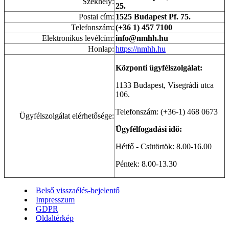
Székhely:
25.
Postai cím:
1525 Budapest Pf. 75.
Telefonszám:
(+36 1) 457 7100
Elektronikus levélcím:
info@nmhh.hu
Honlap:
https://nmhh.hu
Központi ügyfélszolgálat:
1133 Budapest, Visegrádi utca
106.
Telefonszám: (+36-1) 468 0673
Ügyfélszolgálat elérhetősége:
Ügyfélfogadási idő:
Hétfő - Csütörtök: 8.00-16.00
Péntek: 8.00-13.30
Belső visszaélés-bejelentő
Impresszum
GDPR
Oldaltérkép