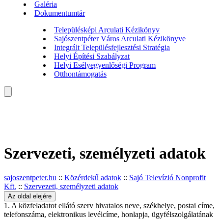
Galéria
Dokumentumtár
Településképi Arculati Kézikönyv
Sajószentpéter Város Arculati Kézikönyve
Integrált Településfejlesztési Stratégia
Helyi Építési Szabályzat
Helyi Esélyegyenlőségi Program
Otthontámogatás
Szervezeti, személyzeti adatok
sajoszentpeter.hu
::
Közérdekű adatok
::
Sajó Televízió Nonprofit
Kft.
::
Szervezeti, személyzeti adatok
Az oldal elejére
1. A közfeladatot ellátó szerv hivatalos neve, székhelye, postai címe,
telefonszáma, elektronikus levélcíme, honlapja, ügyfélszolgálatának