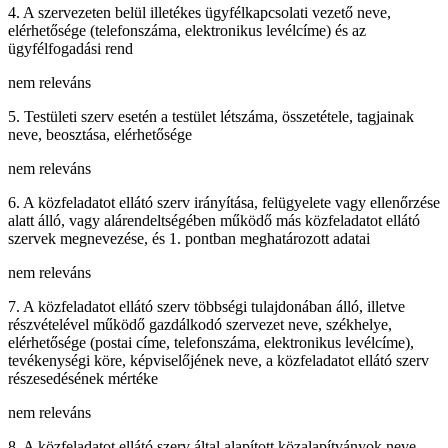
4. A szervezeten belül illetékes ügyfélkapcsolati vezető neve,
elérhetősége (telefonszáma, elektronikus levélcíme) és az
ügyfélfogadási rend
nem releváns
5. Testületi szerv esetén a testület létszáma, összetétele, tagjainak
neve, beosztása, elérhetősége
nem releváns
6. A közfeladatot ellátó szerv irányítása, felügyelete vagy ellenőrzése
alatt álló, vagy alárendeltségében működő más közfeladatot ellátó
szervek megnevezése, és 1. pontban meghatározott adatai
nem releváns
7. A közfeladatot ellátó szerv többségi tulajdonában álló, illetve
részvételével működő gazdálkodó szervezet neve, székhelye,
elérhetősége (postai címe, telefonszáma, elektronikus levélcíme),
tevékenységi köre, képviselőjének neve, a közfeladatot ellátó szerv
részesedésének mértéke
nem releváns
8. A közfeladatot ellátó szerv által alapított közalapítványok neve,