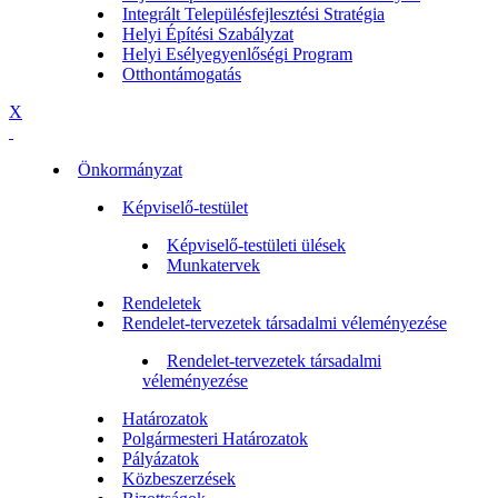
Integrált Településfejlesztési Stratégia
Helyi Építési Szabályzat
Helyi Esélyegyenlőségi Program
Otthontámogatás
X
Önkormányzat
Képviselő-testület
Képviselő-testületi ülések
Munkatervek
Rendeletek
Rendelet-tervezetek társadalmi véleményezése
Rendelet-tervezetek társadalmi
véleményezése
Határozatok
Polgármesteri Határozatok
Pályázatok
Közbeszerzések