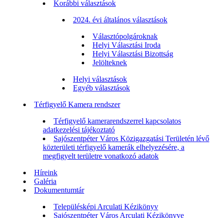
Korábbi választások
2024. évi általános választások
Választópolgároknak
Helyi Választási Iroda
Helyi Választási Bizottság
Jelölteknek
Helyi választások
Egyéb választások
Térfigyelő Kamera rendszer
Térfigyelő kamerarendszerrel kapcsolatos
adatkezelési tájékoztató
Sajószentpéter Város Közigazgatási Területén lévő
közterületi térfigyelő kamerák elhelyezésére, a
megfigyelt területre vonatkozó adatok
Híreink
Galéria
Dokumentumtár
Településképi Arculati Kézikönyv
Sajószentpéter Város Arculati Kézikönyve