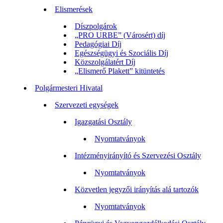
Elismerések
Díszpolgárok
„PRO URBE” (Városért) díj
Pedagógiai Díj
Egészségügyi és Szociális Díj
Közszolgálatért Díj
„Elismerő Plakett” kitüntetés
Polgármesteri Hivatal
Szervezeti egységek
Igazgatási Osztály
Nyomtatványok
Intézményirányító és Szervezési Osztály
Nyomtatványok
Közvetlen jegyzői irányítás alá tartozók
Nyomtatványok