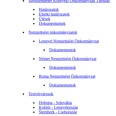
Sajószentpéter Környéki Önkormányzati Társulás
Határozatok
Elnöki határozatok
Ülések
Dokumentumok
Nemzetiségi önkormányzatok
Lengyel Nemzetiségi Önkormányzat
Dokumentumok
Német Nemzetiségi Önkormányzat
Dokumentumok
Roma Nemzetiségi Önkormányzat
Dokumentumok
Testvérvárosok
Dobsina - Szlovákia
Kobiór - Lengyelország
Šternberk - Csehország