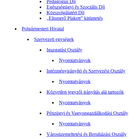
Pedagógiai Díj
Egészségügyi és Szociális Díj
Közszolgálatért Díj
„Elismerő Plakett” kitüntetés
Polgármesteri Hivatal
Szervezeti egységek
Igazgatási Osztály
Nyomtatványok
Intézményirányító és Szervezési Osztály
Nyomtatványok
Közvetlen jegyzői irányítás alá tartozók
Nyomtatványok
Pénzügyi és Vagyongazdálkodási Osztály
Nyomtatványok
Városüzemeltetési és Beruházási Osztály