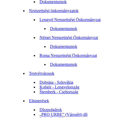
Dokumentumok
Nemzetiségi önkormányzatok
Lengyel Nemzetiségi Önkormányzat
Dokumentumok
Német Nemzetiségi Önkormányzat
Dokumentumok
Roma Nemzetiségi Önkormányzat
Dokumentumok
Testvérvárosok
Dobsina - Szlovákia
Kobiór - Lengyelország
Šternberk - Csehország
Elismerések
Díszpolgárok
„PRO URBE” (Városért) díj