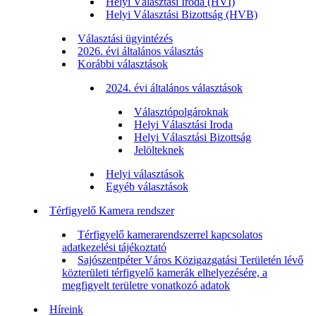
Helyi Választási Iroda (HVI)
Helyi Választási Bizottság (HVB)
Választási ügyintézés
2026. évi általános választás
Korábbi választások
2024. évi általános választások
Választópolgároknak
Helyi Választási Iroda
Helyi Választási Bizottság
Jelölteknek
Helyi választások
Egyéb választások
Térfigyelő Kamera rendszer
Térfigyelő kamerarendszerrel kapcsolatos
adatkezelési tájékoztató
Sajószentpéter Város Közigazgatási Területén lévő
közterületi térfigyelő kamerák elhelyezésére, a
megfigyelt területre vonatkozó adatok
Híreink