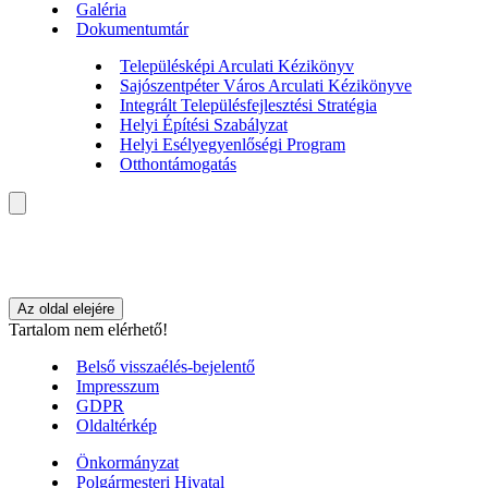
Galéria
Dokumentumtár
Településképi Arculati Kézikönyv
Sajószentpéter Város Arculati Kézikönyve
Integrált Településfejlesztési Stratégia
Helyi Építési Szabályzat
Helyi Esélyegyenlőségi Program
Otthontámogatás
Az oldal elejére
Tartalom nem elérhető!
Belső visszaélés-bejelentő
Impresszum
GDPR
Oldaltérkép
Önkormányzat
Polgármesteri Hivatal