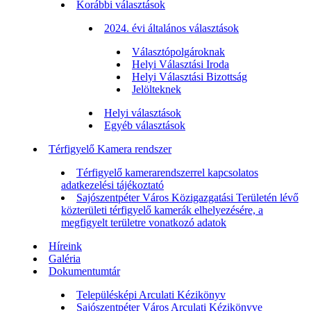
Korábbi választások
2024. évi általános választások
Választópolgároknak
Helyi Választási Iroda
Helyi Választási Bizottság
Jelölteknek
Helyi választások
Egyéb választások
Térfigyelő Kamera rendszer
Térfigyelő kamerarendszerrel kapcsolatos
adatkezelési tájékoztató
Sajószentpéter Város Közigazgatási Területén lévő
közterületi térfigyelő kamerák elhelyezésére, a
megfigyelt területre vonatkozó adatok
Híreink
Galéria
Dokumentumtár
Településképi Arculati Kézikönyv
Sajószentpéter Város Arculati Kézikönyve