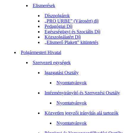
Elismerések
Díszpolgárok
„PRO URBE” (Városért) díj
Pedagógiai Díj
Egészségügyi és Szociális Díj
Közszolgálatért Díj
„Elismerő Plakett” kitüntetés
Polgármesteri Hivatal
Szervezeti egységek
Igazgatási Osztály
Nyomtatványok
Intézményirányító és Szervezési Osztály
Nyomtatványok
Közvetlen jegyzői irányítás alá tartozók
Nyomtatványok