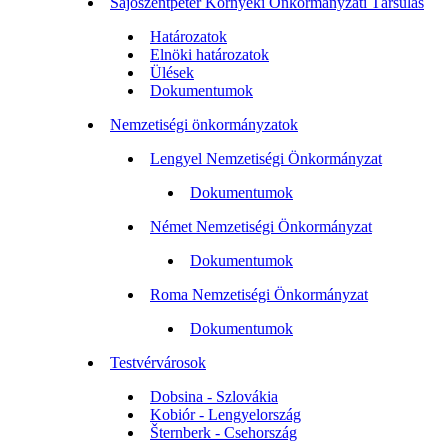
Sajószentpéter Környéki Önkormányzati Társulás
Határozatok
Elnöki határozatok
Ülések
Dokumentumok
Nemzetiségi önkormányzatok
Lengyel Nemzetiségi Önkormányzat
Dokumentumok
Német Nemzetiségi Önkormányzat
Dokumentumok
Roma Nemzetiségi Önkormányzat
Dokumentumok
Testvérvárosok
Dobsina - Szlovákia
Kobiór - Lengyelország
Šternberk - Csehország