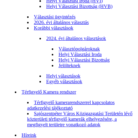
Helyi Választási Iroda (HVI)
Helyi Választási Bizottság (HVB)
Választási ügyintézés
2026. évi általános választás
Korábbi választások
2024. évi általános választások
Választópolgároknak
Helyi Választási Iroda
Helyi Választási Bizottság
Jelölteknek
Helyi választások
Egyéb választások
Térfigyelő Kamera rendszer
Térfigyelő kamerarendszerrel kapcsolatos
adatkezelési tájékoztató
Sajószentpéter Város Közigazgatási Területén lévő
közterületi térfigyelő kamerák elhelyezésére, a
megfigyelt területre vonatkozó adatok
Híreink