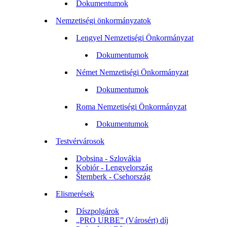
Dokumentumok
Nemzetiségi önkormányzatok
Lengyel Nemzetiségi Önkormányzat
Dokumentumok
Német Nemzetiségi Önkormányzat
Dokumentumok
Roma Nemzetiségi Önkormányzat
Dokumentumok
Testvérvárosok
Dobsina - Szlovákia
Kobiór - Lengyelország
Šternberk - Csehország
Elismerések
Díszpolgárok
„PRO URBE” (Városért) díj