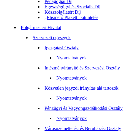
Pedagógiai Díj
Egészségügyi és Szociális Díj
Közszolgálatért Díj
„Elismerő Plakett” kitüntetés
Polgármesteri Hivatal
Szervezeti egységek
Igazgatási Osztály
Nyomtatványok
Intézményirányító és Szervezési Osztály
Nyomtatványok
Közvetlen jegyzői irányítás alá tartozók
Nyomtatványok
Pénzügyi és Vagyongazdálkodási Osztály
Nyomtatványok
Városüzemeltetési és Beruházási Osztály