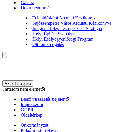
Galéria
Dokumentumtár
Településképi Arculati Kézikönyv
Sajószentpéter Város Arculati Kézikönyve
Integrált Településfejlesztési Stratégia
Helyi Építési Szabályzat
Helyi Esélyegyenlőségi Program
Otthontámogatás
Az oldal elejére
Tartalom nem elérhető!
Belső visszaélés-bejelentő
Impresszum
GDPR
Oldaltérkép
Önkormányzat
Polgármesteri Hivatal