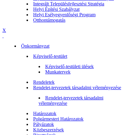
Integrált Településfejlesztési Stratégia
Helyi Építési Szabályzat
Helyi Esélyegyenlőségi Program
Otthontámogatás
X
Önkormányzat
Képviselő-testület
Képviselő-testületi ülések
Munkatervek
Rendeletek
Rendelet-tervezetek társadalmi véleményezése
Rendelet-tervezetek társadalmi
véleményezése
Határozatok
Polgármesteri Határozatok
Pályázatok
Közbeszerzések