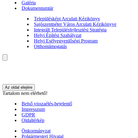
Galéria
Dokumentumtár
Településképi Arculati Kézikönyv
Sajószentpéter Város Arculati Kézikönyve
Integrált Településfejlesztési Stratégia
Helyi Építési Szabályzat
Helyi Esélyegyenlőségi Program
Otthontámogatás
Az oldal elejére
Tartalom nem elérhető!
Belső visszaélés-bejelentő
Impresszum
GDPR
Oldaltérkép
Önkormányzat
Polgármesteri Hivatal