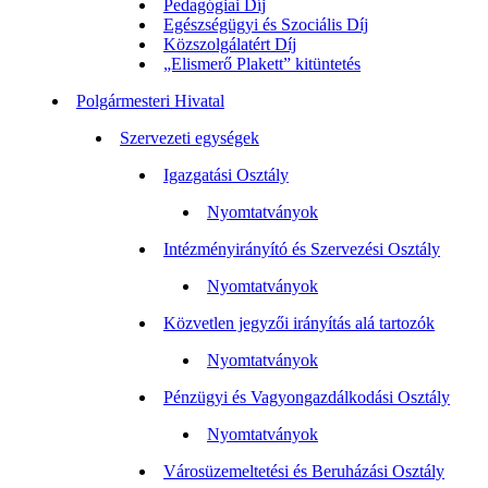
Pedagógiai Díj
Egészségügyi és Szociális Díj
Közszolgálatért Díj
„Elismerő Plakett” kitüntetés
Polgármesteri Hivatal
Szervezeti egységek
Igazgatási Osztály
Nyomtatványok
Intézményirányító és Szervezési Osztály
Nyomtatványok
Közvetlen jegyzői irányítás alá tartozók
Nyomtatványok
Pénzügyi és Vagyongazdálkodási Osztály
Nyomtatványok
Városüzemeltetési és Beruházási Osztály