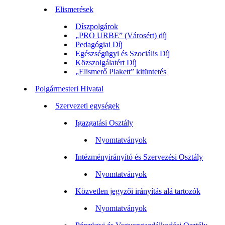
Elismerések
Díszpolgárok
„PRO URBE” (Városért) díj
Pedagógiai Díj
Egészségügyi és Szociális Díj
Közszolgálatért Díj
„Elismerő Plakett” kitüntetés
Polgármesteri Hivatal
Szervezeti egységek
Igazgatási Osztály
Nyomtatványok
Intézményirányító és Szervezési Osztály
Nyomtatványok
Közvetlen jegyzői irányítás alá tartozók
Nyomtatványok