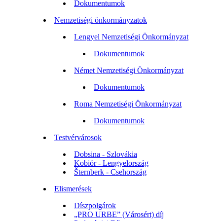
Dokumentumok
Nemzetiségi önkormányzatok
Lengyel Nemzetiségi Önkormányzat
Dokumentumok
Német Nemzetiségi Önkormányzat
Dokumentumok
Roma Nemzetiségi Önkormányzat
Dokumentumok
Testvérvárosok
Dobsina - Szlovákia
Kobiór - Lengyelország
Šternberk - Csehország
Elismerések
Díszpolgárok
„PRO URBE” (Városért) díj