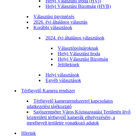
Helyi Választási Iroda (HVI)
Helyi Választási Bizottság (HVB)
Választási ügyintézés
2026. évi általános választás
Korábbi választások
2024. évi általános választások
Választópolgároknak
Helyi Választási Iroda
Helyi Választási Bizottság
Jelölteknek
Helyi választások
Egyéb választások
Térfigyelő Kamera rendszer
Térfigyelő kamerarendszerrel kapcsolatos
adatkezelési tájékoztató
Sajószentpéter Város Közigazgatási Területén lévő
közterületi térfigyelő kamerák elhelyezésére, a
megfigyelt területre vonatkozó adatok
Híreink