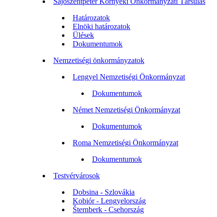
Sajószentpéter Környéki Önkormányzati Társulás
Határozatok
Elnöki határozatok
Ülések
Dokumentumok
Nemzetiségi önkormányzatok
Lengyel Nemzetiségi Önkormányzat
Dokumentumok
Német Nemzetiségi Önkormányzat
Dokumentumok
Roma Nemzetiségi Önkormányzat
Dokumentumok
Testvérvárosok
Dobsina - Szlovákia
Kobiór - Lengyelország
Šternberk - Csehország