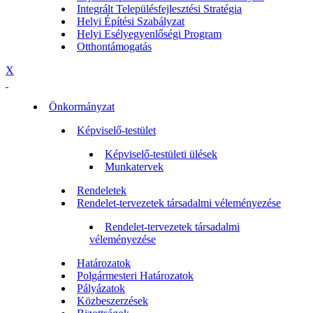
Integrált Településfejlesztési Stratégia
Helyi Építési Szabályzat
Helyi Esélyegyenlőségi Program
Otthontámogatás
X
Önkormányzat
Képviselő-testület
Képviselő-testületi ülések
Munkatervek
Rendeletek
Rendelet-tervezetek társadalmi véleményezése
Rendelet-tervezetek társadalmi
véleményezése
Határozatok
Polgármesteri Határozatok
Pályázatok
Közbeszerzések