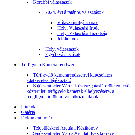
Korábbi választások
2024. évi általános választások
Választópolgároknak
Helyi Választási Iroda
Helyi Választási Bizottság
Jelölteknek
Helyi választások
Egyéb választások
Térfigyelő Kamera rendszer
Térfigyelő kamerarendszerrel kapcsolatos
adatkezelési tájékoztató
Sajószentpéter Város Közigazgatási Területén lévő
közterületi térfigyelő kamerák elhelyezésére, a
megfigyelt területre vonatkozó adatok
Híreink
Galéria
Dokumentumtár
Településképi Arculati Kézikönyv
Sajószentpéter Város Arculati Kézikönyve