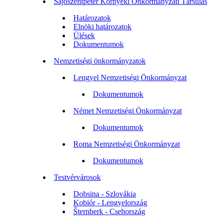
Sajószentpéter Környéki Önkormányzati Társulás
Határozatok
Elnöki határozatok
Ülések
Dokumentumok
Nemzetiségi önkormányzatok
Lengyel Nemzetiségi Önkormányzat
Dokumentumok
Német Nemzetiségi Önkormányzat
Dokumentumok
Roma Nemzetiségi Önkormányzat
Dokumentumok
Testvérvárosok
Dobsina - Szlovákia
Kobiór - Lengyelország
Šternberk - Csehország