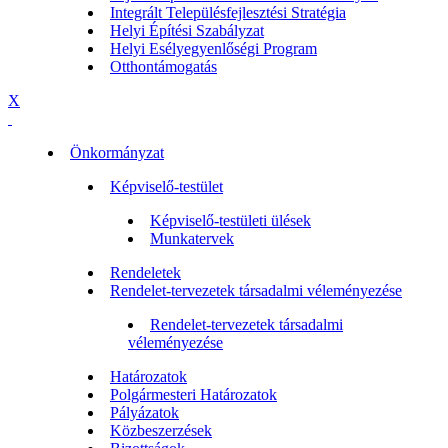
Integrált Településfejlesztési Stratégia
Helyi Építési Szabályzat
Helyi Esélyegyenlőségi Program
Otthontámogatás
X
Önkormányzat
Képviselő-testület
Képviselő-testületi ülések
Munkatervek
Rendeletek
Rendelet-tervezetek társadalmi véleményezése
Rendelet-tervezetek társadalmi
véleményezése
Határozatok
Polgármesteri Határozatok
Pályázatok
Közbeszerzések