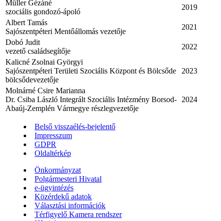
Müller Gézáné
2019
szociális gondozó-ápoló
Albert Tamás
2021
Sajószentpéteri Mentőállomás vezetője
Dobó Judit
2022
vezető családsegítője
Kalicné Zsolnai Györgyi
Sajószentpéteri Területi Szociális Központ és Bölcsőde
2023
bölcsődevezetője
Molnárné Csire Marianna
Dr. Csiba László Integrált Szociális Intézmény Borsod-
2024
Abaúj-Zemplén Vármegye részlegvezetője
Belső visszaélés-bejelentő
Impresszum
GDPR
Oldaltérkép
Önkormányzat
Polgármesteri Hivatal
e-ügyintézés
Közérdekű adatok
Választási információk
Térfigyelő Kamera rendszer