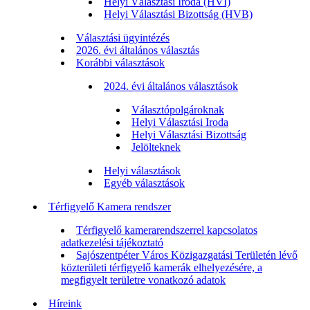
Helyi Választási Iroda (HVI)
Helyi Választási Bizottság (HVB)
Választási ügyintézés
2026. évi általános választás
Korábbi választások
2024. évi általános választások
Választópolgároknak
Helyi Választási Iroda
Helyi Választási Bizottság
Jelölteknek
Helyi választások
Egyéb választások
Térfigyelő Kamera rendszer
Térfigyelő kamerarendszerrel kapcsolatos
adatkezelési tájékoztató
Sajószentpéter Város Közigazgatási Területén lévő
közterületi térfigyelő kamerák elhelyezésére, a
megfigyelt területre vonatkozó adatok
Híreink