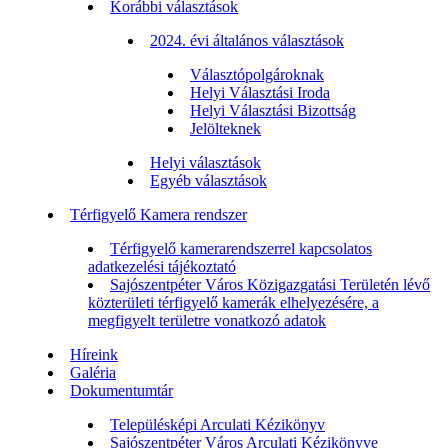
Korábbi választások
2024. évi általános választások
Választópolgároknak
Helyi Választási Iroda
Helyi Választási Bizottság
Jelölteknek
Helyi választások
Egyéb választások
Térfigyelő Kamera rendszer
Térfigyelő kamerarendszerrel kapcsolatos
adatkezelési tájékoztató
Sajószentpéter Város Közigazgatási Területén lévő
közterületi térfigyelő kamerák elhelyezésére, a
megfigyelt területre vonatkozó adatok
Híreink
Galéria
Dokumentumtár
Településképi Arculati Kézikönyv
Sajószentpéter Város Arculati Kézikönyve