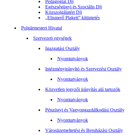
Pedagógiai Díj
Egészségügyi és Szociális Díj
Közszolgálatért Díj
„Elismerő Plakett” kitüntetés
Polgármesteri Hivatal
Szervezeti egységek
Igazgatási Osztály
Nyomtatványok
Intézményirányító és Szervezési Osztály
Nyomtatványok
Közvetlen jegyzői irányítás alá tartozók
Nyomtatványok
Pénzügyi és Vagyongazdálkodási Osztály
Nyomtatványok
Városüzemeltetési és Beruházási Osztály