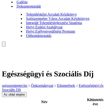
Galéria
Dokumentumtár
Településképi Arculati Kézikönyv
Sajószentpéter Város Arculati Kézikönyve
Integrált Településfejlesztési Stratégia
Helyi Építési Szabályzat
Helyi Esélyegyenlőségi Program
Otthontámogatás
Egészségügyi és Szociális Díj
sajoszentpeter.hu
::
Önkormányzat
::
Elismerések
::
Egészségügyi és
Szociális Díj
Az oldal elejére
Kitüntetés
Név
éve