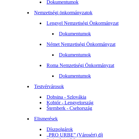
Dokumentumok
Nemzetiségi önkormányzatok
Lengyel Nemzetiségi Önkormányzat
Dokumentumok
Német Nemzetiségi Önkormányzat
Dokumentumok
Roma Nemzetiségi Önkormányzat
Dokumentumok
Testvérvárosok
Dobsina - Szlovákia
Kobiór - Lengyelország
Šternberk - Csehország
Elismerések
Díszpolgárok
„PRO URBE” (Városért) díj