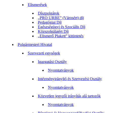
Elismerések
Díszpolgárok
„PRO URBE” (Városért) díj
Pedagógiai Díj
Egészségügyi és Szociális Díj
Közszolgálatért Díj
„Elismerő Plakett” kitüntetés
Polgármesteri Hivatal
Szervezeti egységek
Igazgatási Osztály
Nyomtatványok
Intézményirányító és Szervezési Osztály
Nyomtatványok
Közvetlen jegyzői irányítás alá tartozók
Nyomtatványok