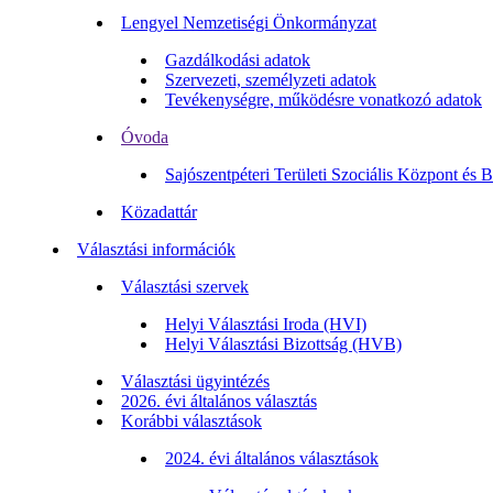
Lengyel Nemzetiségi Önkormányzat
Gazdálkodási adatok
Szervezeti, személyzeti adatok
Tevékenységre, működésre vonatkozó adatok
Óvoda
Sajószentpéteri Területi Szociális Központ és 
Közadattár
Választási információk
Választási szervek
Helyi Választási Iroda (HVI)
Helyi Választási Bizottság (HVB)
Választási ügyintézés
2026. évi általános választás
Korábbi választások
2024. évi általános választások