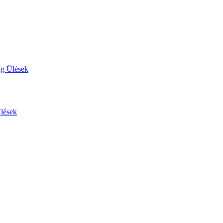
ág Ülések
Ülések