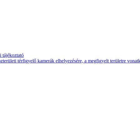
 tájékoztató
területi térfigyelő kamerák elhelyezésére, a megfigyelt területre vona