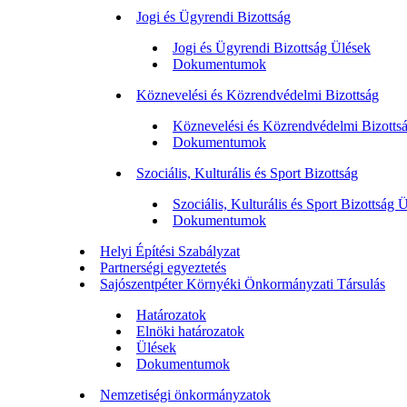
Jogi és Ügyrendi Bizottság
Jogi és Ügyrendi Bizottság Ülések
Dokumentumok
Köznevelési és Közrendvédelmi Bizottság
Köznevelési és Közrendvédelmi Bizotts
Dokumentumok
Szociális, Kulturális és Sport Bizottság
Szociális, Kulturális és Sport Bizottság 
Dokumentumok
Helyi Építési Szabályzat
Partnerségi egyeztetés
Sajószentpéter Környéki Önkormányzati Társulás
Határozatok
Elnöki határozatok
Ülések
Dokumentumok
Nemzetiségi önkormányzatok