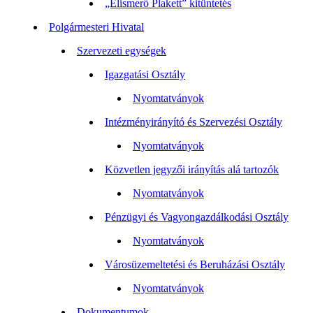
„Elismerő Plakett” kitüntetés
Polgármesteri Hivatal
Szervezeti egységek
Igazgatási Osztály
Nyomtatványok
Intézményirányító és Szervezési Osztály
Nyomtatványok
Közvetlen jegyzői irányítás alá tartozók
Nyomtatványok
Pénzügyi és Vagyongazdálkodási Osztály
Nyomtatványok
Városüzemeltetési és Beruházási Osztály
Nyomtatványok
Dokumentumok