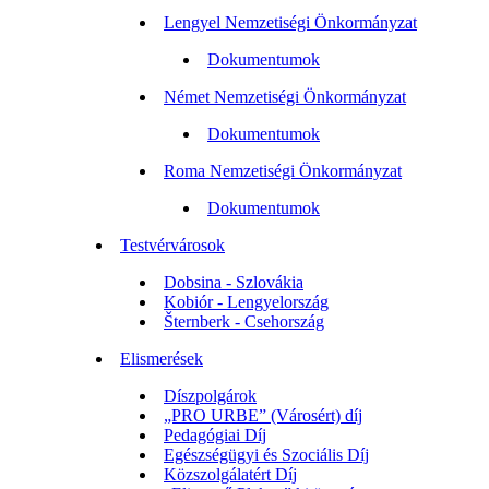
Lengyel Nemzetiségi Önkormányzat
Dokumentumok
Német Nemzetiségi Önkormányzat
Dokumentumok
Roma Nemzetiségi Önkormányzat
Dokumentumok
Testvérvárosok
Dobsina - Szlovákia
Kobiór - Lengyelország
Šternberk - Csehország
Elismerések
Díszpolgárok
„PRO URBE” (Városért) díj
Pedagógiai Díj
Egészségügyi és Szociális Díj
Közszolgálatért Díj