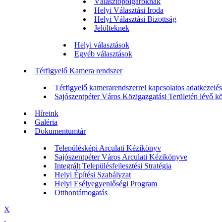
Választópolgároknak
Helyi Választási Iroda
Helyi Választási Bizottság
Jelölteknek
Helyi választások
Egyéb választások
Térfigyelő Kamera rendszer
Térfigyelő kamerarendszerrel kapcsolatos adatkezelési
Sajószentpéter Város Közigazgatási Területén lévő köz
Híreink
Galéria
Dokumentumtár
Településképi Arculati Kézikönyv
Sajószentpéter Város Arculati Kézikönyve
Integrált Településfejlesztési Stratégia
Helyi Építési Szabályzat
Helyi Esélyegyenlőségi Program
Otthontámogatás
X