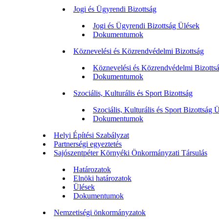
Jogi és Ügyrendi Bizottság
Jogi és Ügyrendi Bizottság Ülések
Dokumentumok
Köznevelési és Közrendvédelmi Bizottság
Köznevelési és Közrendvédelmi Bizotts
Dokumentumok
Szociális, Kulturális és Sport Bizottság
Szociális, Kulturális és Sport Bizottság 
Dokumentumok
Helyi Építési Szabályzat
Partnerségi egyeztetés
Sajószentpéter Környéki Önkormányzati Társulás
Határozatok
Elnöki határozatok
Ülések
Dokumentumok
Nemzetiségi önkormányzatok