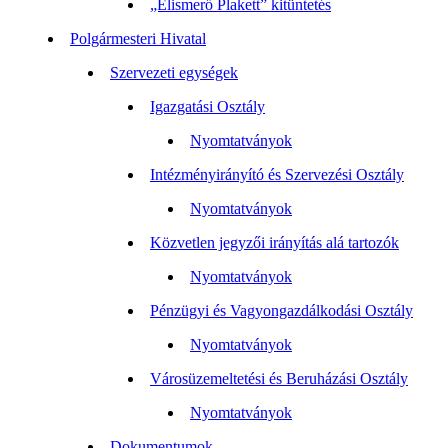
„Elismerő Plakett” kitüntetés
Polgármesteri Hivatal
Szervezeti egységek
Igazgatási Osztály
Nyomtatványok
Intézményirányító és Szervezési Osztály
Nyomtatványok
Közvetlen jegyzői irányítás alá tartozók
Nyomtatványok
Pénzügyi és Vagyongazdálkodási Osztály
Nyomtatványok
Városüzemeltetési és Beruházási Osztály
Nyomtatványok
Dokumentumok