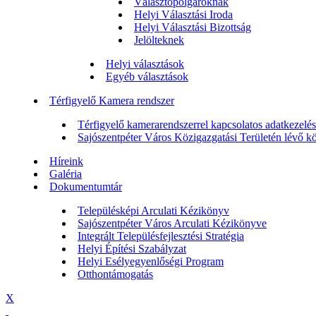
Választópolgároknak
Helyi Választási Iroda
Helyi Választási Bizottság
Jelölteknek
Helyi választások
Egyéb választások
Térfigyelő Kamera rendszer
Térfigyelő kamerarendszerrel kapcsolatos adatkezelési
Sajószentpéter Város Közigazgatási Területén lévő köz
Híreink
Galéria
Dokumentumtár
Településképi Arculati Kézikönyv
Sajószentpéter Város Arculati Kézikönyve
Integrált Településfejlesztési Stratégia
Helyi Építési Szabályzat
Helyi Esélyegyenlőségi Program
Otthontámogatás
X