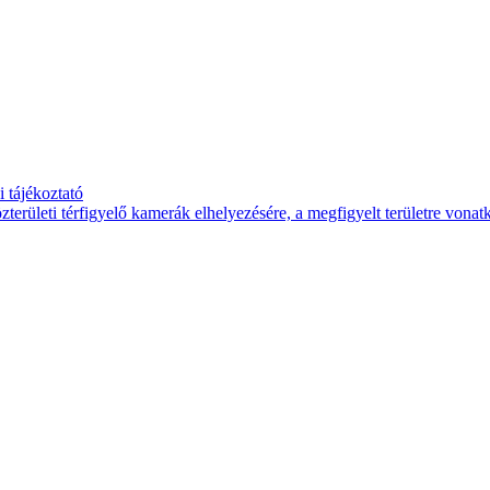
 tájékoztató
területi térfigyelő kamerák elhelyezésére, a megfigyelt területre vona