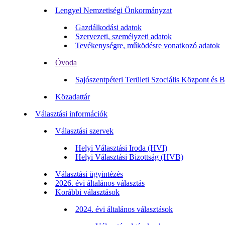
Lengyel Nemzetiségi Önkormányzat
Gazdálkodási adatok
Szervezeti, személyzeti adatok
Tevékenységre, működésre vonatkozó adatok
Óvoda
Sajószentpéteri Területi Szociális Központ és 
Közadattár
Választási információk
Választási szervek
Helyi Választási Iroda (HVI)
Helyi Választási Bizottság (HVB)
Választási ügyintézés
2026. évi általános választás
Korábbi választások
2024. évi általános választások