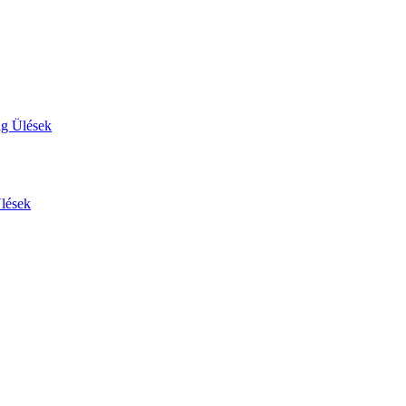
ág Ülések
Ülések