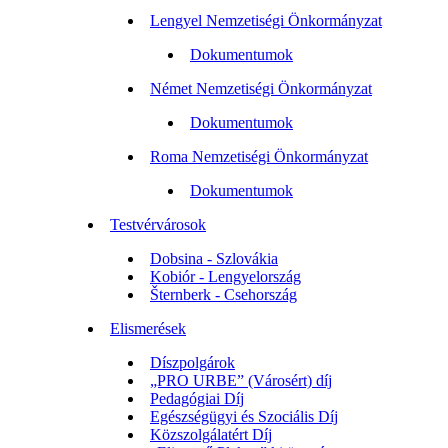
Lengyel Nemzetiségi Önkormányzat
Dokumentumok
Német Nemzetiségi Önkormányzat
Dokumentumok
Roma Nemzetiségi Önkormányzat
Dokumentumok
Testvérvárosok
Dobsina - Szlovákia
Kobiór - Lengyelország
Šternberk - Csehország
Elismerések
Díszpolgárok
„PRO URBE” (Városért) díj
Pedagógiai Díj
Egészségügyi és Szociális Díj
Közszolgálatért Díj