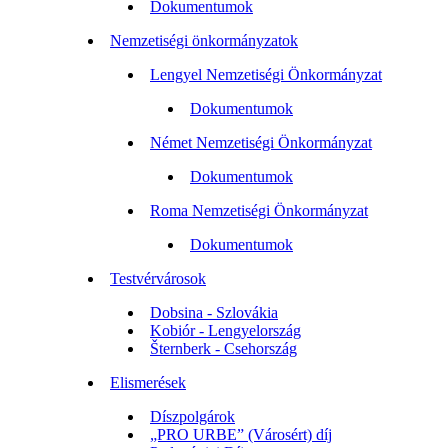
Dokumentumok
Nemzetiségi önkormányzatok
Lengyel Nemzetiségi Önkormányzat
Dokumentumok
Német Nemzetiségi Önkormányzat
Dokumentumok
Roma Nemzetiségi Önkormányzat
Dokumentumok
Testvérvárosok
Dobsina - Szlovákia
Kobiór - Lengyelország
Šternberk - Csehország
Elismerések
Díszpolgárok
„PRO URBE” (Városért) díj