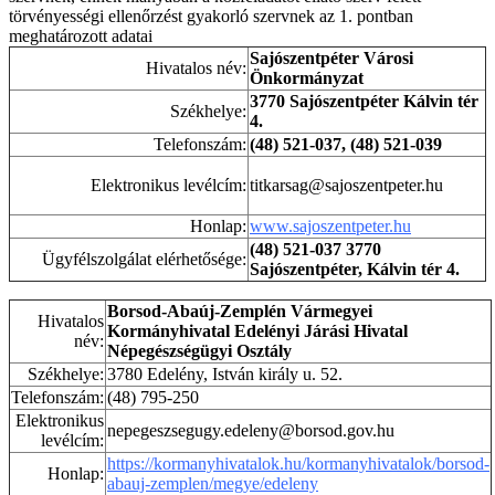
törvényességi ellenőrzést gyakorló szervnek az 1. pontban
meghatározott adatai
Sajószentpéter Városi
Hivatalos név:
Önkormányzat
3770 Sajószentpéter Kálvin tér
Székhelye:
4.
Telefonszám:
(48) 521-037, (48) 521-039
Elektronikus levélcím:
titkarsag@sajoszentpeter.hu
Honlap:
www.sajoszentpeter.hu
(48) 521-037 3770
Ügyfélszolgálat elérhetősége:
Sajószentpéter, Kálvin tér 4.
Borsod-Abaúj-Zemplén Vármegyei
Hivatalos
Kormányhivatal Edelényi Járási Hivatal
név:
Népegészségügyi Osztály
Székhelye:
3780 Edelény, István király u. 52.
Telefonszám:
(48) 795-250
Elektronikus
nepegeszsegugy.edeleny@borsod.gov.hu
levélcím:
https://kormanyhivatalok.hu/kormanyhivatalok/borsod-
Honlap:
abauj-zemplen/megye/edeleny