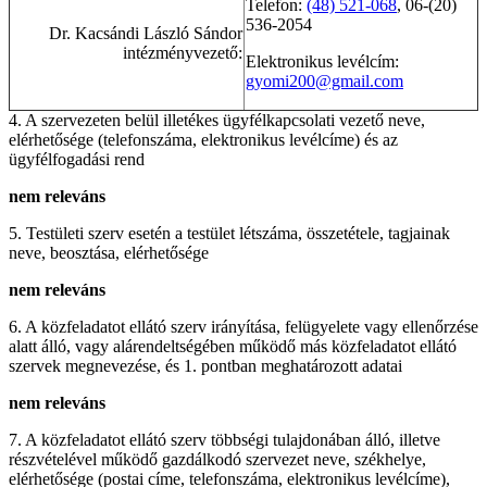
Telefon:
(48) 521-068
, 06-(20)
536-2054
Dr. Kacsándi László Sándor
intézményvezető:
Elektronikus levélcím:
gyomi200@gmail.com
4. A szervezeten belül illetékes ügyfélkapcsolati vezető neve,
elérhetősége (telefonszáma, elektronikus levélcíme) és az
ügyfélfogadási rend
nem releváns
5. Testületi szerv esetén a testület létszáma, összetétele, tagjainak
neve, beosztása, elérhetősége
nem releváns
6. A közfeladatot ellátó szerv irányítása, felügyelete vagy ellenőrzése
alatt álló, vagy alárendeltségében működő más közfeladatot ellátó
szervek megnevezése, és 1. pontban meghatározott adatai
nem releváns
7. A közfeladatot ellátó szerv többségi tulajdonában álló, illetve
részvételével működő gazdálkodó szervezet neve, székhelye,
elérhetősége (postai címe, telefonszáma, elektronikus levélcíme),