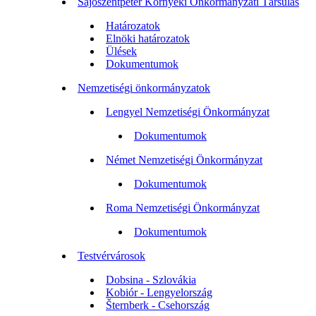
Sajószentpéter Környéki Önkormányzati Társulás
Határozatok
Elnöki határozatok
Ülések
Dokumentumok
Nemzetiségi önkormányzatok
Lengyel Nemzetiségi Önkormányzat
Dokumentumok
Német Nemzetiségi Önkormányzat
Dokumentumok
Roma Nemzetiségi Önkormányzat
Dokumentumok
Testvérvárosok
Dobsina - Szlovákia
Kobiór - Lengyelország
Šternberk - Csehország