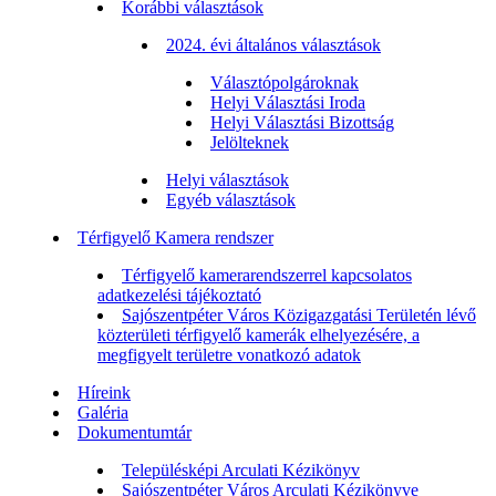
Korábbi választások
2024. évi általános választások
Választópolgároknak
Helyi Választási Iroda
Helyi Választási Bizottság
Jelölteknek
Helyi választások
Egyéb választások
Térfigyelő Kamera rendszer
Térfigyelő kamerarendszerrel kapcsolatos
adatkezelési tájékoztató
Sajószentpéter Város Közigazgatási Területén lévő
közterületi térfigyelő kamerák elhelyezésére, a
megfigyelt területre vonatkozó adatok
Híreink
Galéria
Dokumentumtár
Településképi Arculati Kézikönyv
Sajószentpéter Város Arculati Kézikönyve