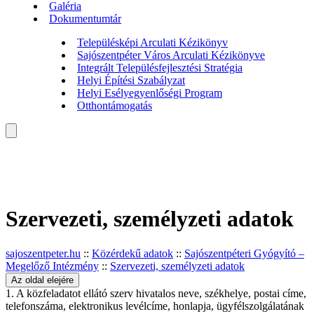
Galéria
Dokumentumtár
Településképi Arculati Kézikönyv
Sajószentpéter Város Arculati Kézikönyve
Integrált Településfejlesztési Stratégia
Helyi Építési Szabályzat
Helyi Esélyegyenlőségi Program
Otthontámogatás
Szervezeti, személyzeti adatok
sajoszentpeter.hu
::
Közérdekű adatok
::
Sajószentpéteri Gyógyító –
Megelőző Intézmény
::
Szervezeti, személyzeti adatok
Az oldal elejére
1. A közfeladatot ellátó szerv hivatalos neve, székhelye, postai címe,
telefonszáma, elektronikus levélcíme, honlapja, ügyfélszolgálatának