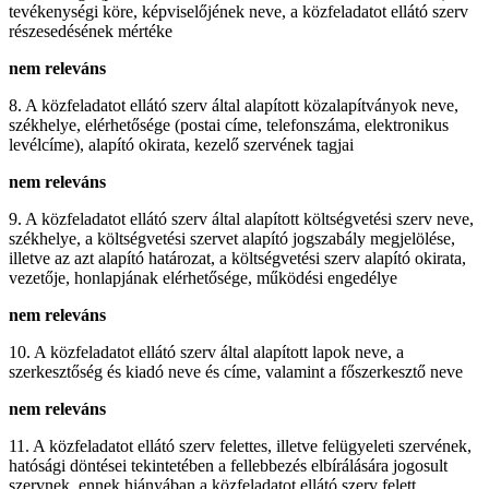
tevékenységi köre, képviselőjének neve, a közfeladatot ellátó szerv
részesedésének mértéke
nem releváns
8. A közfeladatot ellátó szerv által alapított közalapítványok neve,
székhelye, elérhetősége (postai címe, telefonszáma, elektronikus
levélcíme), alapító okirata, kezelő szervének tagjai
nem releváns
9. A közfeladatot ellátó szerv által alapított költségvetési szerv neve,
székhelye, a költségvetési szervet alapító jogszabály megjelölése,
illetve az azt alapító határozat, a költségvetési szerv alapító okirata,
vezetője, honlapjának elérhetősége, működési engedélye
nem releváns
10. A közfeladatot ellátó szerv által alapított lapok neve, a
szerkesztőség és kiadó neve és címe, valamint a főszerkesztő neve
nem releváns
11. A közfeladatot ellátó szerv felettes, illetve felügyeleti szervének,
hatósági döntései tekintetében a fellebbezés elbírálására jogosult
szervnek, ennek hiányában a közfeladatot ellátó szerv felett