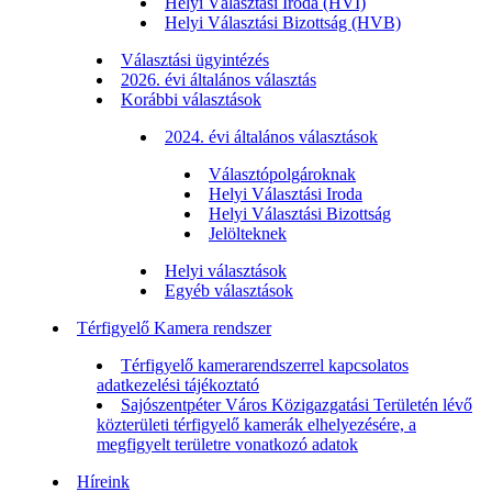
Helyi Választási Iroda (HVI)
Helyi Választási Bizottság (HVB)
Választási ügyintézés
2026. évi általános választás
Korábbi választások
2024. évi általános választások
Választópolgároknak
Helyi Választási Iroda
Helyi Választási Bizottság
Jelölteknek
Helyi választások
Egyéb választások
Térfigyelő Kamera rendszer
Térfigyelő kamerarendszerrel kapcsolatos
adatkezelési tájékoztató
Sajószentpéter Város Közigazgatási Területén lévő
közterületi térfigyelő kamerák elhelyezésére, a
megfigyelt területre vonatkozó adatok
Híreink