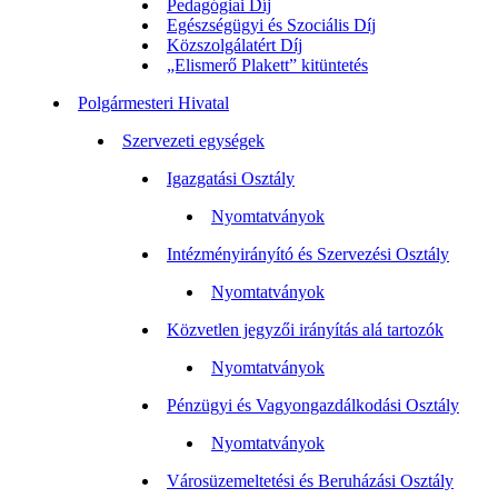
Pedagógiai Díj
Egészségügyi és Szociális Díj
Közszolgálatért Díj
„Elismerő Plakett” kitüntetés
Polgármesteri Hivatal
Szervezeti egységek
Igazgatási Osztály
Nyomtatványok
Intézményirányító és Szervezési Osztály
Nyomtatványok
Közvetlen jegyzői irányítás alá tartozók
Nyomtatványok
Pénzügyi és Vagyongazdálkodási Osztály
Nyomtatványok
Városüzemeltetési és Beruházási Osztály