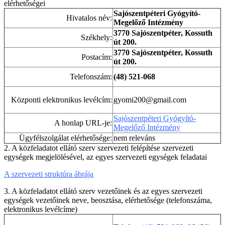
elérhetőségei
Sajószentpéteri Gyógyító-
Hivatalos név:
Megelőző Intézmény
3770 Sajószentpéter, Kossuth
Székhely:
út 200.
3770 Sajószentpéter, Kossuth
Postacím:
út 200.
Telefonszám:
(48) 521-068
Központi elektronikus levélcím:
gyomi200@gmail.com
Sajószentpéteri Gyógyító-
A honlap URL-je:
Megelőző Intézmény
Ügyfélszolgálat elérhetősége:
nem releváns
2. A közfeladatot ellátó szerv szervezeti felépítése szervezeti
egységek megjelölésével, az egyes szervezeti egységek feladatai
A szervezeti struktúra ábrája
3. A közfeladatot ellátó szerv vezetőinek és az egyes szervezeti
egységek vezetőinek neve, beosztása, elérhetősége (telefonszáma,
elektronikus levélcíme)