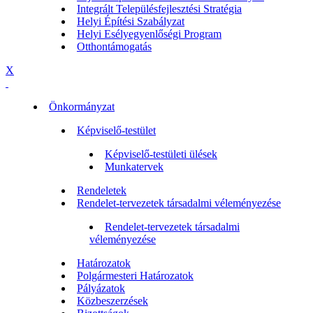
Integrált Településfejlesztési Stratégia
Helyi Építési Szabályzat
Helyi Esélyegyenlőségi Program
Otthontámogatás
X
Önkormányzat
Képviselő-testület
Képviselő-testületi ülések
Munkatervek
Rendeletek
Rendelet-tervezetek társadalmi véleményezése
Rendelet-tervezetek társadalmi
véleményezése
Határozatok
Polgármesteri Határozatok
Pályázatok
Közbeszerzések