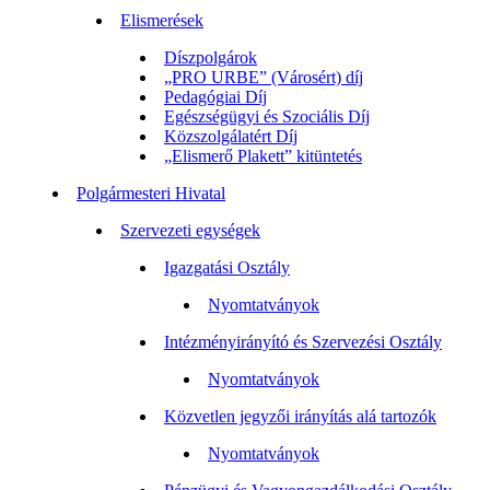
Elismerések
Díszpolgárok
„PRO URBE” (Városért) díj
Pedagógiai Díj
Egészségügyi és Szociális Díj
Közszolgálatért Díj
„Elismerő Plakett” kitüntetés
Polgármesteri Hivatal
Szervezeti egységek
Igazgatási Osztály
Nyomtatványok
Intézményirányító és Szervezési Osztály
Nyomtatványok
Közvetlen jegyzői irányítás alá tartozók
Nyomtatványok