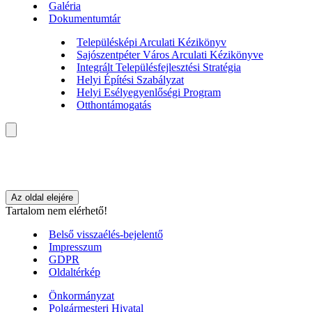
Galéria
Dokumentumtár
Településképi Arculati Kézikönyv
Sajószentpéter Város Arculati Kézikönyve
Integrált Településfejlesztési Stratégia
Helyi Építési Szabályzat
Helyi Esélyegyenlőségi Program
Otthontámogatás
Az oldal elejére
Tartalom nem elérhető!
Belső visszaélés-bejelentő
Impresszum
GDPR
Oldaltérkép
Önkormányzat
Polgármesteri Hivatal