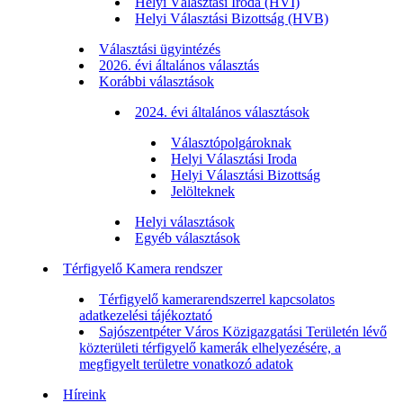
Helyi Választási Iroda (HVI)
Helyi Választási Bizottság (HVB)
Választási ügyintézés
2026. évi általános választás
Korábbi választások
2024. évi általános választások
Választópolgároknak
Helyi Választási Iroda
Helyi Választási Bizottság
Jelölteknek
Helyi választások
Egyéb választások
Térfigyelő Kamera rendszer
Térfigyelő kamerarendszerrel kapcsolatos
adatkezelési tájékoztató
Sajószentpéter Város Közigazgatási Területén lévő
közterületi térfigyelő kamerák elhelyezésére, a
megfigyelt területre vonatkozó adatok
Híreink