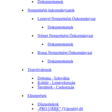
Dokumentumok
Nemzetiségi önkormányzatok
Lengyel Nemzetiségi Önkormányzat
Dokumentumok
Német Nemzetiségi Önkormányzat
Dokumentumok
Roma Nemzetiségi Önkormányzat
Dokumentumok
Testvérvárosok
Dobsina - Szlovákia
Kobiór - Lengyelország
Šternberk - Csehország
Elismerések
Díszpolgárok
„PRO URBE” (Városért) díj