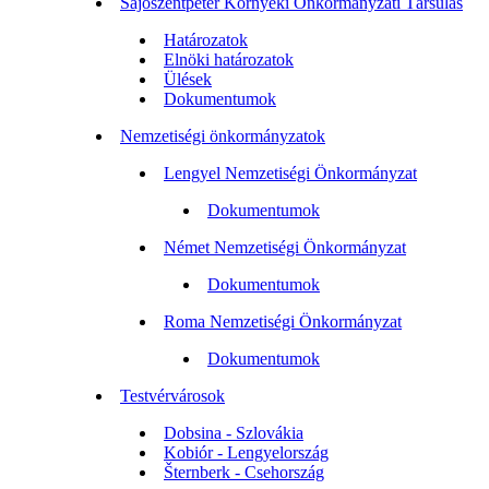
Sajószentpéter Környéki Önkormányzati Társulás
Határozatok
Elnöki határozatok
Ülések
Dokumentumok
Nemzetiségi önkormányzatok
Lengyel Nemzetiségi Önkormányzat
Dokumentumok
Német Nemzetiségi Önkormányzat
Dokumentumok
Roma Nemzetiségi Önkormányzat
Dokumentumok
Testvérvárosok
Dobsina - Szlovákia
Kobiór - Lengyelország
Šternberk - Csehország