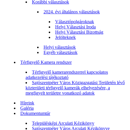
Korábbi választások
2024. évi általános választások
Választópolgároknak
Helyi Választási Iroda
Helyi Választási Bizottság
Jelölteknek
Helyi választások
Egyéb választások
Térfigyelő Kamera rendszer
Térfigyelő kamerarendszerrel kapcsolatos
adatkezelési tájékoztató
Sajószentpéter Város Közigazgatási Területén lévő
közterületi térfigyelő kamerák elhelyezésére, a
megfigyelt területre vonatkozó adatok
Híreink
Galéria
Dokumentumtár
Településképi Arculati Kézikönyv
Sajószentpéter Város Arculati Kézikönyve