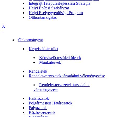
Integrált Településfejlesztési Stratégia
Helyi Építési Szabályzat
Helyi Esélyegyenlőségi Program
Otthontámogatás
X
Önkormányzat
Képviselő-testület
Képviselő-testületi ülések
Munkatervek
Rendeletek
Rendelet-tervezetek társadalmi véleményezése
Rendelet-tervezetek társadalmi
véleményezése
Határozatok
Polgármesteri Határozatok
Pályázatok
Közbeszerzések