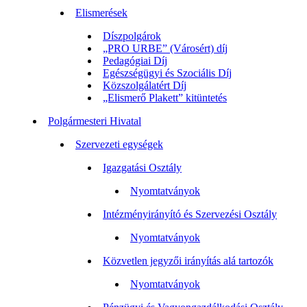
Elismerések
Díszpolgárok
„PRO URBE” (Városért) díj
Pedagógiai Díj
Egészségügyi és Szociális Díj
Közszolgálatért Díj
„Elismerő Plakett” kitüntetés
Polgármesteri Hivatal
Szervezeti egységek
Igazgatási Osztály
Nyomtatványok
Intézményirányító és Szervezési Osztály
Nyomtatványok
Közvetlen jegyzői irányítás alá tartozók
Nyomtatványok