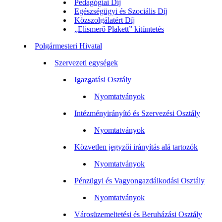
Pedagógiai Díj
Egészségügyi és Szociális Díj
Közszolgálatért Díj
„Elismerő Plakett” kitüntetés
Polgármesteri Hivatal
Szervezeti egységek
Igazgatási Osztály
Nyomtatványok
Intézményirányító és Szervezési Osztály
Nyomtatványok
Közvetlen jegyzői irányítás alá tartozók
Nyomtatványok
Pénzügyi és Vagyongazdálkodási Osztály
Nyomtatványok
Városüzemeltetési és Beruházási Osztály