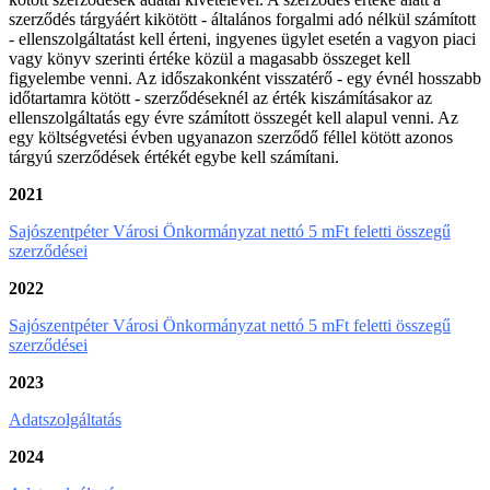
szerződés tárgyáért kikötött - általános forgalmi adó nélkül számított
- ellenszolgáltatást kell érteni, ingyenes ügylet esetén a vagyon piaci
vagy könyv szerinti értéke közül a magasabb összeget kell
figyelembe venni. Az időszakonként visszatérő - egy évnél hosszabb
időtartamra kötött - szerződéseknél az érték kiszámításakor az
ellenszolgáltatás egy évre számított összegét kell alapul venni. Az
egy költségvetési évben ugyanazon szerződő féllel kötött azonos
tárgyú szerződések értékét egybe kell számítani.
2021
Sajószentpéter Városi Önkormányzat nettó 5 mFt feletti összegű
szerződései
2022
Sajószentpéter Városi Önkormányzat nettó 5 mFt feletti összegű
szerződései
2023
Adatszolgáltatás
2024