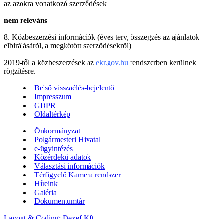
az azokra vonatkozó szerződések
nem releváns
8. Közbeszerzési információk (éves terv, összegzés az ajánlatok
elbírálásáról, a megkötött szerződésekről)
2019-től a közbeszerzések az
ekr.gov.hu
rendszerben kerülnek
rögzítésre.
Belső visszaélés-bejelentő
Impresszum
GDPR
Oldaltérkép
Önkormányzat
Polgármesteri Hivatal
e-ügyintézés
Közérdekű adatok
Választási információk
Térfigyelő Kamera rendszer
Híreink
Galéria
Dokumentumtár
Layout & Coding: Dexef Kft.