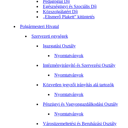
Pedagógiai Díj
Egészségügyi és Szociális Díj
Közszolgálatért Díj
„Elismerő Plakett” kitüntetés
Polgármesteri Hivatal
Szervezeti egységek
Igazgatási Osztály
Nyomtatványok
Intézményirányító és Szervezési Osztály
Nyomtatványok
Közvetlen jegyzői irányítás alá tartozók
Nyomtatványok
Pénzügyi és Vagyongazdálkodási Osztály
Nyomtatványok
Városüzemeltetési és Beruházási Osztály