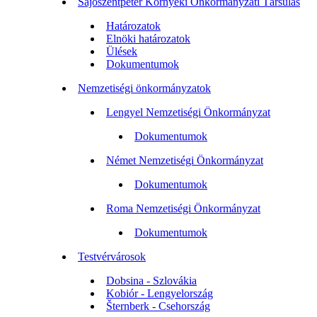
Sajószentpéter Környéki Önkormányzati Társulás
Határozatok
Elnöki határozatok
Ülések
Dokumentumok
Nemzetiségi önkormányzatok
Lengyel Nemzetiségi Önkormányzat
Dokumentumok
Német Nemzetiségi Önkormányzat
Dokumentumok
Roma Nemzetiségi Önkormányzat
Dokumentumok
Testvérvárosok
Dobsina - Szlovákia
Kobiór - Lengyelország
Šternberk - Csehország