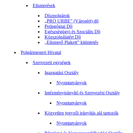
Elismerések
Díszpolgárok
„PRO URBE” (Városért) díj
Pedagógiai Díj
Egészségügyi és Szociális Díj
Közszolgálatért Díj
„Elismerő Plakett” kitüntetés
Polgármesteri Hivatal
Szervezeti egységek
Igazgatási Osztály
Nyomtatványok
Intézményirányító és Szervezési Osztály
Nyomtatványok
Közvetlen jegyzői irányítás alá tartozók
Nyomtatványok