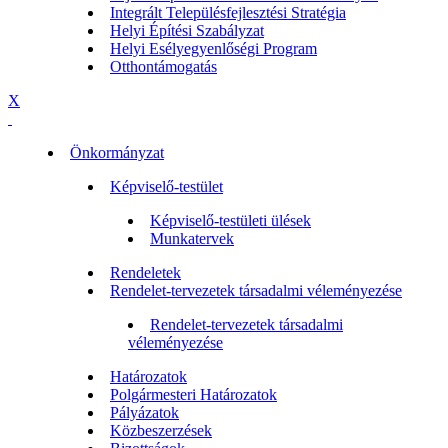
Integrált Településfejlesztési Stratégia
Helyi Építési Szabályzat
Helyi Esélyegyenlőségi Program
Otthontámogatás
X
Önkormányzat
Képviselő-testület
Képviselő-testületi ülések
Munkatervek
Rendeletek
Rendelet-tervezetek társadalmi véleményezése
Rendelet-tervezetek társadalmi
véleményezése
Határozatok
Polgármesteri Határozatok
Pályázatok
Közbeszerzések