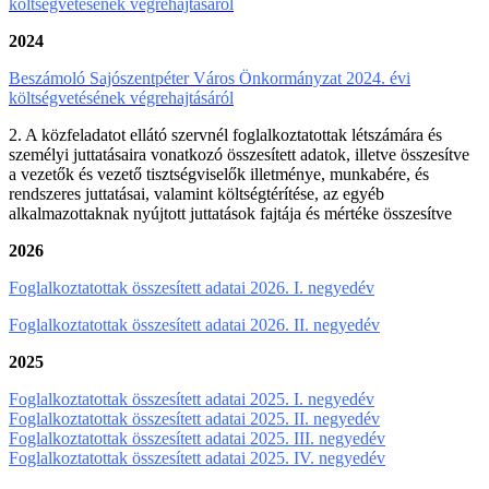
költségvetésének végrehajtásáról
2024
Beszámoló Sajószentpéter Város Önkormányzat 2024. évi
költségvetésének végrehajtásáról
2. A közfeladatot ellátó szervnél foglalkoztatottak létszámára és
személyi juttatásaira vonatkozó összesített adatok, illetve összesítve
a vezetők és vezető tisztségviselők illetménye, munkabére, és
rendszeres juttatásai, valamint költségtérítése, az egyéb
alkalmazottaknak nyújtott juttatások fajtája és mértéke összesítve
2026
Foglalkoztatottak összesített adatai 2026. I. negyedév
Foglalkoztatottak összesített adatai 2026. II. negyedév
2025
Foglalkoztatottak összesített adatai 2025. I. negyedév
Foglalkoztatottak összesített adatai 2025. II. negyedév
Foglalkoztatottak összesített adatai 2025. III. negyedév
Foglalkoztatottak összesített adatai 2025. IV. negyedév