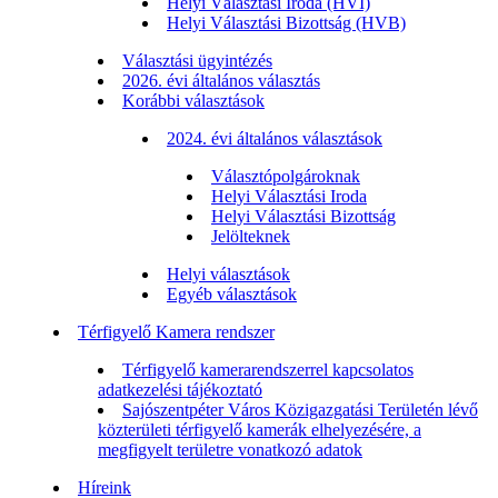
Helyi Választási Iroda (HVI)
Helyi Választási Bizottság (HVB)
Választási ügyintézés
2026. évi általános választás
Korábbi választások
2024. évi általános választások
Választópolgároknak
Helyi Választási Iroda
Helyi Választási Bizottság
Jelölteknek
Helyi választások
Egyéb választások
Térfigyelő Kamera rendszer
Térfigyelő kamerarendszerrel kapcsolatos
adatkezelési tájékoztató
Sajószentpéter Város Közigazgatási Területén lévő
közterületi térfigyelő kamerák elhelyezésére, a
megfigyelt területre vonatkozó adatok
Híreink