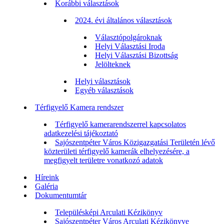
Korábbi választások
2024. évi általános választások
Választópolgároknak
Helyi Választási Iroda
Helyi Választási Bizottság
Jelölteknek
Helyi választások
Egyéb választások
Térfigyelő Kamera rendszer
Térfigyelő kamerarendszerrel kapcsolatos
adatkezelési tájékoztató
Sajószentpéter Város Közigazgatási Területén lévő
közterületi térfigyelő kamerák elhelyezésére, a
megfigyelt területre vonatkozó adatok
Híreink
Galéria
Dokumentumtár
Településképi Arculati Kézikönyv
Sajószentpéter Város Arculati Kézikönyve