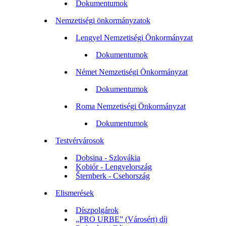
Dokumentumok
Nemzetiségi önkormányzatok
Lengyel Nemzetiségi Önkormányzat
Dokumentumok
Német Nemzetiségi Önkormányzat
Dokumentumok
Roma Nemzetiségi Önkormányzat
Dokumentumok
Testvérvárosok
Dobsina - Szlovákia
Kobiór - Lengyelország
Šternberk - Csehország
Elismerések
Díszpolgárok
„PRO URBE” (Városért) díj