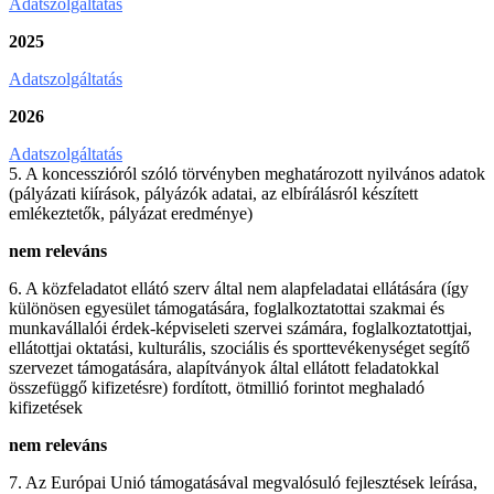
Adatszolgáltatás
2025
Adatszolgáltatás
2026
Adatszolgáltatás
5. A koncesszióról szóló törvényben meghatározott nyilvános adatok
(pályázati kiírások, pályázók adatai, az elbírálásról készített
emlékeztetők, pályázat eredménye)
nem releváns
6. A közfeladatot ellátó szerv által nem alapfeladatai ellátására (így
különösen egyesület támogatására, foglalkoztatottai szakmai és
munkavállalói érdek-képviseleti szervei számára, foglalkoztatottjai,
ellátottjai oktatási, kulturális, szociális és sporttevékenységet segítő
szervezet támogatására, alapítványok által ellátott feladatokkal
összefüggő kifizetésre) fordított, ötmillió forintot meghaladó
kifizetések
nem releváns
7. Az Európai Unió támogatásával megvalósuló fejlesztések leírása,