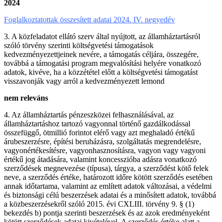
2024
Foglalkoztatottak összesített adatai 2024. IV. negyedév
3. A közfeladatot ellátó szerv által nyújtott, az államháztartásról
szóló törvény szerinti költségvetési támogatások
kedvezményezettjeinek nevére, a támogatás céljára, összegére,
továbbá a támogatási program megvalósítási helyére vonatkozó
adatok, kivéve, ha a közzététel előtt a költségvetési támogatást
visszavonják vagy arról a kedvezményezett lemond
nem releváns
4. Az államháztartás pénzeszközei felhasználásával, az
államháztartáshoz tartozó vagyonnal történő gazdálkodással
összefüggő, ötmillió forintot elérő vagy azt meghaladó értékű
árubeszerzésre, építési beruházásra, szolgáltatás megrendelésre,
vagyonértékesítésre, vagyonhasznosításra, vagyon vagy vagyoni
értékű jog átadására, valamint koncesszióba adásra vonatkozó
szerződések megnevezése (típusa), tárgya, a szerződést kötő felek
neve, a szerződés értéke, határozott időre kötött szerződés esetében
annak időtartama, valamint az említett adatok változásai, a védelmi
és biztonsági célú beszerzések adatai és a minősített adatok, továbbá
a közbeszerzésekről szóló 2015. évi CXLIII. törvény 9. § (1)
bekezdés b) pontja szerinti beszerzések és az azok eredményeként
kötött szerződések adatai kivételével. A szerződés értéke alatt a