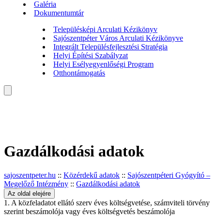
Galéria
Dokumentumtár
Településképi Arculati Kézikönyv
Sajószentpéter Város Arculati Kézikönyve
Integrált Településfejlesztési Stratégia
Helyi Építési Szabályzat
Helyi Esélyegyenlőségi Program
Otthontámogatás
Gazdálkodási adatok
sajoszentpeter.hu
::
Közérdekű adatok
::
Sajószentpéteri Gyógyító –
Megelőző Intézmény
::
Gazdálkodási adatok
Az oldal elejére
1. A közfeladatot ellátó szerv éves költségvetése, számviteli törvény
szerint beszámolója vagy éves költségvetés beszámolója