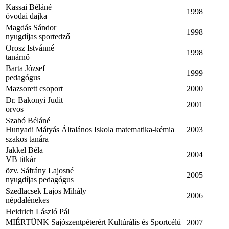
Kassai Béláné
1998
óvodai dajka
Magdás Sándor
1998
nyugdíjas sportedző
Orosz Istvánné
1998
tanárnő
Barta József
1999
pedagógus
Mazsorett csoport
2000
Dr. Bakonyi Judit
2001
orvos
Szabó Béláné
Hunyadi Mátyás Általános Iskola matematika-kémia
2003
szakos tanára
Jakkel Béla
2004
VB titkár
özv. Sáfrány Lajosné
2005
nyugdíjas pedagógus
Szedlacsek Lajos Mihály
2006
népdalénekes
Heidrich László Pál
MIÉRTÜNK Sajószentpéterért Kultúrális és Sportcélú
2007