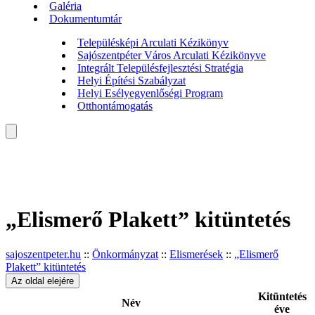
Galéria
Dokumentumtár
Településképi Arculati Kézikönyv
Sajószentpéter Város Arculati Kézikönyve
Integrált Településfejlesztési Stratégia
Helyi Építési Szabályzat
Helyi Esélyegyenlőségi Program
Otthontámogatás
„Elismerő Plakett” kitüntetés
sajoszentpeter.hu
::
Önkormányzat
::
Elismerések
::
„Elismerő
Plakett” kitüntetés
Az oldal elejére
Kitüntetés
Név
éve