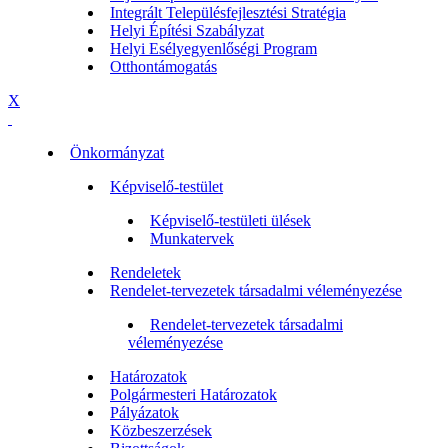
Integrált Településfejlesztési Stratégia
Helyi Építési Szabályzat
Helyi Esélyegyenlőségi Program
Otthontámogatás
X
Önkormányzat
Képviselő-testület
Képviselő-testületi ülések
Munkatervek
Rendeletek
Rendelet-tervezetek társadalmi véleményezése
Rendelet-tervezetek társadalmi
véleményezése
Határozatok
Polgármesteri Határozatok
Pályázatok
Közbeszerzések