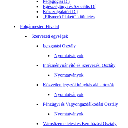
Pedagógiai Díj
Egészségügyi és Szociális Díj
Közszolgálatért Díj
„Elismerő Plakett” kitüntetés
Polgármesteri Hivatal
Szervezeti egységek
Igazgatási Osztály
Nyomtatványok
Intézményirányító és Szervezési Osztály
Nyomtatványok
Közvetlen jegyzői irányítás alá tartozók
Nyomtatványok
Pénzügyi és Vagyongazdálkodási Osztály
Nyomtatványok
Városüzemeltetési és Beruházási Osztály