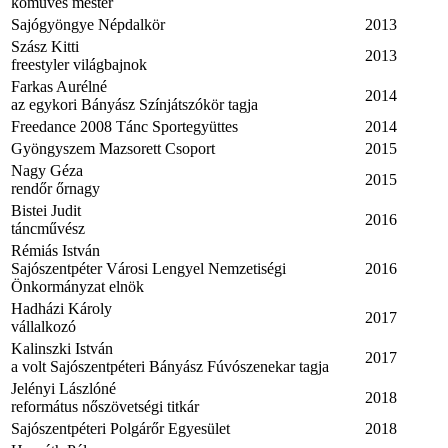
kőműves mester
Sajógyöngye Népdalkör
2013
Szász Kitti
2013
freestyler világbajnok
Farkas Aurélné
2014
az egykori Bányász Színjátszókör tagja
Freedance 2008 Tánc Sportegyüttes
2014
Gyöngyszem Mazsorett Csoport
2015
Nagy Géza
2015
rendőr őrnagy
Bistei Judit
2016
táncművész
Rémiás István
Sajószentpéter Városi Lengyel Nemzetiségi
2016
Önkormányzat elnök
Hadházi Károly
2017
vállalkozó
Kalinszki István
2017
a volt Sajószentpéteri Bányász Fúvószenekar tagja
Jelényi Lászlóné
2018
református nőszövetségi titkár
Sajószentpéteri Polgárőr Egyesület
2018