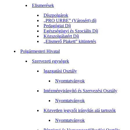
Elismerések
Díszpolgárok
„PRO URBE” (Városért) díj
Pedagógiai Díj
Egészségügyi és Szociális Díj
Közszolgálatért Díj
„Elismerő Plakett” kitüntetés
Polgármesteri Hivatal
Szervezeti egységek
Igazgatási Osztály
Nyomtatványok
Intézményirányító és Szervezési Osztály
Nyomtatványok
Közvetlen jegyzői irányítás alá tartozók
Nyomtatványok