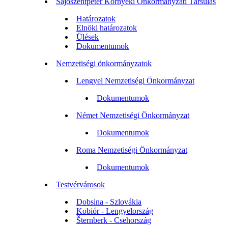
Sajószentpéter Környéki Önkormányzati Társulás
Határozatok
Elnöki határozatok
Ülések
Dokumentumok
Nemzetiségi önkormányzatok
Lengyel Nemzetiségi Önkormányzat
Dokumentumok
Német Nemzetiségi Önkormányzat
Dokumentumok
Roma Nemzetiségi Önkormányzat
Dokumentumok
Testvérvárosok
Dobsina - Szlovákia
Kobiór - Lengyelország
Šternberk - Csehország