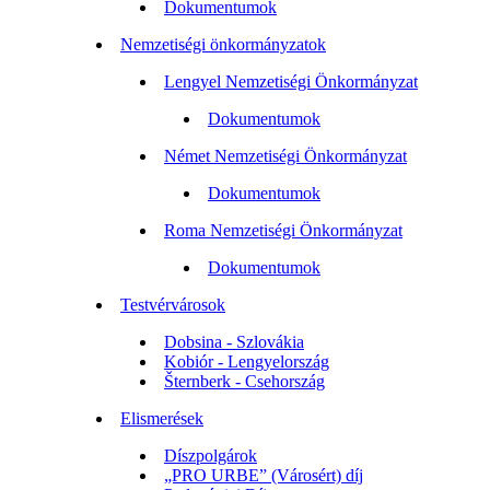
Dokumentumok
Nemzetiségi önkormányzatok
Lengyel Nemzetiségi Önkormányzat
Dokumentumok
Német Nemzetiségi Önkormányzat
Dokumentumok
Roma Nemzetiségi Önkormányzat
Dokumentumok
Testvérvárosok
Dobsina - Szlovákia
Kobiór - Lengyelország
Šternberk - Csehország
Elismerések
Díszpolgárok
„PRO URBE” (Városért) díj