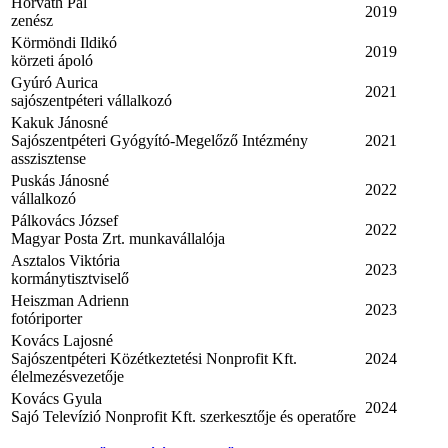
Horváth Pál
2019
zenész
Körmöndi Ildikó
2019
körzeti ápoló
Gyúró Aurica
2021
sajószentpéteri vállalkozó
Kakuk Jánosné
Sajószentpéteri Gyógyító-Megelőző Intézmény
2021
asszisztense
Puskás Jánosné
2022
vállalkozó
Pálkovács József
2022
Magyar Posta Zrt. munkavállalója
Asztalos Viktória
2023
kormánytisztviselő
Heiszman Adrienn
2023
fotóriporter
Kovács Lajosné
Sajószentpéteri Közétkeztetési Nonprofit Kft.
2024
élelmezésvezetője
Kovács Gyula
2024
Sajó Televízió Nonprofit Kft. szerkesztője és operatőre