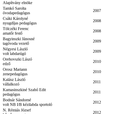
Alapítvány elnöke
Tamkó Sarolta
2007
óvodapedagógus
Csáki Károlyné
2008
nyugdíjas pedagógus
Tölczéki Ferenc
2008
amatőr festő
Bagyinszki Jánosné
2009
tagóvoda vezető
Négyesi László
2009
volt labdarúgó
Orehovszki Lászó
2010
edző
Orosz Mariann
2010
zenepedagógus
Kalász László
2011
vállalkozó
Kamasinszkiné Szabó Edit
2011
pedagógus
Bodnár Sándorné
2012
volt NB I/B kézilabda sportoló
N. Rémiás József
2012