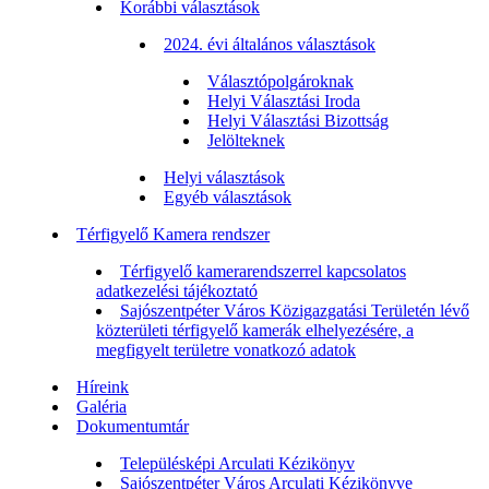
Korábbi választások
2024. évi általános választások
Választópolgároknak
Helyi Választási Iroda
Helyi Választási Bizottság
Jelölteknek
Helyi választások
Egyéb választások
Térfigyelő Kamera rendszer
Térfigyelő kamerarendszerrel kapcsolatos
adatkezelési tájékoztató
Sajószentpéter Város Közigazgatási Területén lévő
közterületi térfigyelő kamerák elhelyezésére, a
megfigyelt területre vonatkozó adatok
Híreink
Galéria
Dokumentumtár
Településképi Arculati Kézikönyv
Sajószentpéter Város Arculati Kézikönyve