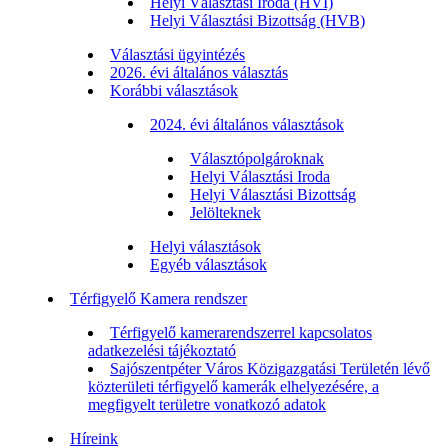
Helyi Választási Iroda (HVI)
Helyi Választási Bizottság (HVB)
Választási ügyintézés
2026. évi általános választás
Korábbi választások
2024. évi általános választások
Választópolgároknak
Helyi Választási Iroda
Helyi Választási Bizottság
Jelölteknek
Helyi választások
Egyéb választások
Térfigyelő Kamera rendszer
Térfigyelő kamerarendszerrel kapcsolatos
adatkezelési tájékoztató
Sajószentpéter Város Közigazgatási Területén lévő
közterületi térfigyelő kamerák elhelyezésére, a
megfigyelt területre vonatkozó adatok
Híreink