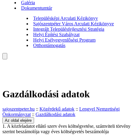
Galéria
Dokumentumtár
Településképi Arculati Kézikönyv
Sajószentpéter Város Arculati Kézikönyve
Integrált Településfejlesztési Stratégia
Helyi Építési Szabályzat
Helyi Esélyegyenlőségi Program
Otthontámogatás
Gazdálkodási adatok
sajoszentpeter.hu
::
Közérdekű adatok
::
Lengyel Nemzetiségi
Önkormányzat
::
Gazdálkodási adatok
Az oldal elejére
1. A közfeladatot ellátó szerv éves költségvetése, számviteli törvény
szerint beszámolója vagy éves költségvetés beszámolója