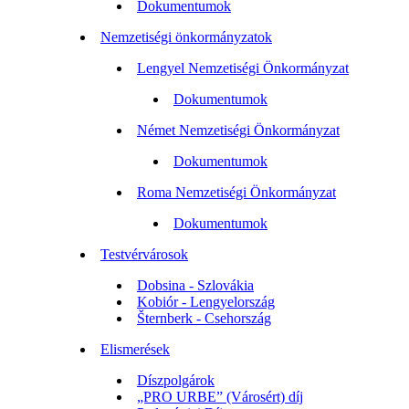
Dokumentumok
Nemzetiségi önkormányzatok
Lengyel Nemzetiségi Önkormányzat
Dokumentumok
Német Nemzetiségi Önkormányzat
Dokumentumok
Roma Nemzetiségi Önkormányzat
Dokumentumok
Testvérvárosok
Dobsina - Szlovákia
Kobiór - Lengyelország
Šternberk - Csehország
Elismerések
Díszpolgárok
„PRO URBE” (Városért) díj