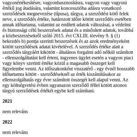
vagyonértékesítésre, vagyonhasznosításra, vagyon vagy vagyoni
értékű jog átadására, valamint koncesszióba adásra vonatkozó
szerződések megnevezése (típusa), tárgya, a szerződést kötő felek
neve, a szerződés értéke, határozott időre kötött szerződés esetében
annak időtartama, valamint az említett adatok változásai, a védelmi
és biztonsági célú beszerzések adatai és a minősített adatok, továbbá
a közbeszerzésekről szóló 2015. évi CXLIII. törvény 9. § (1)
bekezdés b) pontja szerinti beszerzések és az azok eredményeként
kötött szerződések adatai kivételével. A szerződés értéke alatt a
szerződés tárgyáért kikötött - általános forgalmi adó nélkül számított
- ellenszolgáltatást kell érteni, ingyenes ügylet esetén a vagyon piaci
vagy könyv szerinti értéke közül a magasabb összeget kell
figyelembe venni. Az időszakonként visszatérő - egy évnél hosszabb
időtartamra kötött - szerződéseknél az érték kiszámításakor az
ellenszolgáltatás egy évre számított összegét kell alapul venni. Az
egy költségvetési évben ugyanazon szerződő féllel kötött azonos
tárgyú szerződések értékét egybe kell számítani.
2021
nem releváns
2022
nem releváns