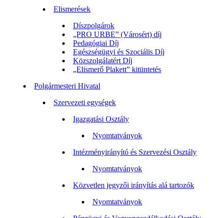
Elismerések
Díszpolgárok
„PRO URBE” (Városért) díj
Pedagógiai Díj
Egészségügyi és Szociális Díj
Közszolgálatért Díj
„Elismerő Plakett” kitüntetés
Polgármesteri Hivatal
Szervezeti egységek
Igazgatási Osztály
Nyomtatványok
Intézményirányító és Szervezési Osztály
Nyomtatványok
Közvetlen jegyzői irányítás alá tartozók
Nyomtatványok