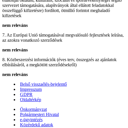
ellátottjai oktatási, kulturális, szociális és sporttevékenységet segítő
szervezet támogatására, alapítványok által ellátott feladatokkal
összefüggő kifizetésre) fordított, ötmillió forintot meghaladó
kifizetések
nem releváns
7. Az Európai Unió támogatásával megvalósuló fejlesztések leírása,
az azokra vonatkozó szerződések
nem releváns
8. Közbeszerzési információk (éves terv, összegzés az ajánlatok
elbírálásáról, a megkötött szerződésekről)
nem releváns
Belső visszaélés-bejelentő
Impresszum
GDPR
Oldaltérkép
Önkormányzat
Polgármesteri Hivatal
e-ügyintézés
Közérdekű adatok