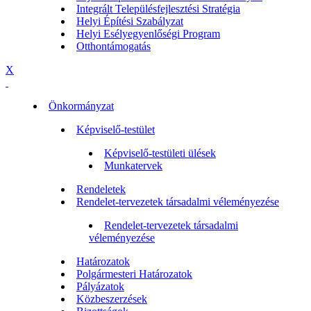
Integrált Településfejlesztési Stratégia
Helyi Építési Szabályzat
Helyi Esélyegyenlőségi Program
Otthontámogatás
X
Önkormányzat
Képviselő-testület
Képviselő-testületi ülések
Munkatervek
Rendeletek
Rendelet-tervezetek társadalmi véleményezése
Rendelet-tervezetek társadalmi
véleményezése
Határozatok
Polgármesteri Határozatok
Pályázatok
Közbeszerzések