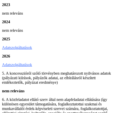
2023
nem releváns
2024
nem releváns
2025
Adatszolgáltatások
2026
Adatszolgáltatások
5. A koncesszióról szóló törvényben meghatározott nyilvános adatok
(pályázati kiírások, pályázók adatai, az elbírálásról készített
emlékeztetők, pályázat eredménye)
nem releváns
6. A közfeladatot ellátó szerv által nem alapfeladatai ellátására (így
különösen egyesület támogatására, foglalkoztatottai szakmai és
munkavállalói érdek-képviseleti szervei számára, foglalkoztatottjai,