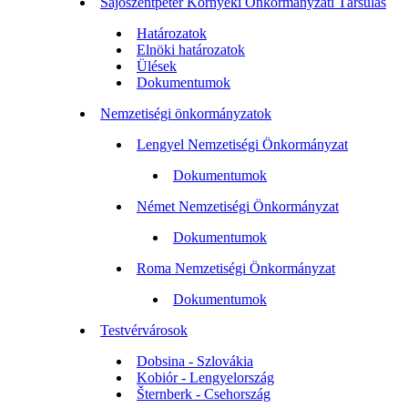
Sajószentpéter Környéki Önkormányzati Társulás
Határozatok
Elnöki határozatok
Ülések
Dokumentumok
Nemzetiségi önkormányzatok
Lengyel Nemzetiségi Önkormányzat
Dokumentumok
Német Nemzetiségi Önkormányzat
Dokumentumok
Roma Nemzetiségi Önkormányzat
Dokumentumok
Testvérvárosok
Dobsina - Szlovákia
Kobiór - Lengyelország
Šternberk - Csehország