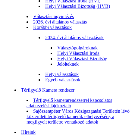
Helyi Választási Iroda (HVI)
Helyi Választási Bizottság (HVB)
Választási ügyintézés
2026. évi általános választás
Korábbi választások
2024. évi általános választások
Választópolgároknak
Helyi Választási Iroda
Helyi Választási Bizottság
Jelölteknek
Helyi választások
Egyéb választások
Térfigyelő Kamera rendszer
Térfigyelő kamerarendszerrel kapcsolatos
adatkezelési tájékoztató
Sajószentpéter Város Közigazgatási Területén lévő
közterületi térfigyelő kamerák elhelyezésére, a
megfigyelt területre vonatkozó adatok
Híreink