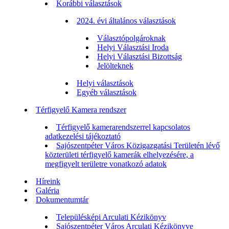
Korábbi választások
2024. évi általános választások
Választópolgároknak
Helyi Választási Iroda
Helyi Választási Bizottság
Jelölteknek
Helyi választások
Egyéb választások
Térfigyelő Kamera rendszer
Térfigyelő kamerarendszerrel kapcsolatos
adatkezelési tájékoztató
Sajószentpéter Város Közigazgatási Területén lévő
közterületi térfigyelő kamerák elhelyezésére, a
megfigyelt területre vonatkozó adatok
Híreink
Galéria
Dokumentumtár
Településképi Arculati Kézikönyv
Sajószentpéter Város Arculati Kézikönyve