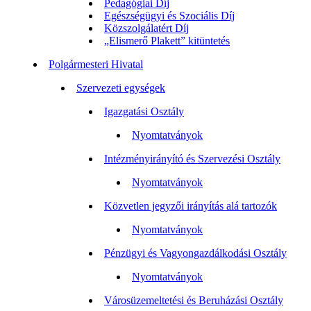
Pedagógiai Díj
Egészségügyi és Szociális Díj
Közszolgálatért Díj
„Elismerő Plakett” kitüntetés
Polgármesteri Hivatal
Szervezeti egységek
Igazgatási Osztály
Nyomtatványok
Intézményirányító és Szervezési Osztály
Nyomtatványok
Közvetlen jegyzői irányítás alá tartozók
Nyomtatványok
Pénzügyi és Vagyongazdálkodási Osztály
Nyomtatványok
Városüzemeltetési és Beruházási Osztály