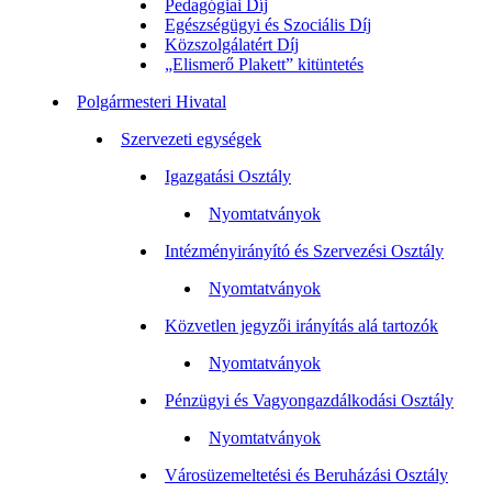
Pedagógiai Díj
Egészségügyi és Szociális Díj
Közszolgálatért Díj
„Elismerő Plakett” kitüntetés
Polgármesteri Hivatal
Szervezeti egységek
Igazgatási Osztály
Nyomtatványok
Intézményirányító és Szervezési Osztály
Nyomtatványok
Közvetlen jegyzői irányítás alá tartozók
Nyomtatványok
Pénzügyi és Vagyongazdálkodási Osztály
Nyomtatványok
Városüzemeltetési és Beruházási Osztály