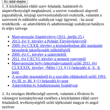
Az oldal elejére
1. A közfeladatot ellátó szerv feladatát, hatáskörét és
alaptevékenységét meghatározó, a szervre vonatkozó alapvető
jogszabályok, közjogi szervezetszabályozó eszközök, valamint a
szervezeti és működési szabályzat vagy ügyrend, - ha azzal
rendelkezik - az adatvédelmi és adatbiztonsági szabályzat hatályos
és teljes szövege
Magyarország Alaptörvénye (2011. április 25.)
2013. évi V. törvény a Polgári Törvénykönyvről
2009. évi CXXII. törvény a köztulajdonban álló gazdasági
társaságok takarékosabb működéséről
2000. évi C. törvény a számvitelről
2011. évi CXCVI. törvény a nemzeti vagyonról
Magyarország helyi önkormányzatairól szóló 2011. évi
CLXXXIX. törvény (Mötv.) 13. § (1) bekezdés 4., 6., 8.
pont
A szociális igazgatásról és a szociális ellátásokról szóló 1993.
évi III. tv. 86. § (1) bekezdés b) pont
Adatvédelmi és Adatbiztonsági Szabályzat
2. Az országos illetékességű szervek, valamint a fővárosi és
vármegyei kormányhivatal esetében a közfeladatot ellátó szerv
feladatáról, tevékenységéről szóló tájékoztató magyar és angol
nyelven