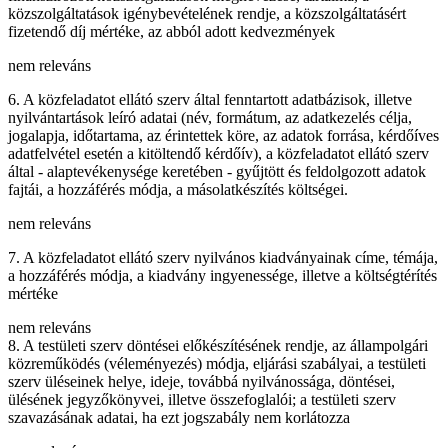
közszolgáltatások igénybevételének rendje, a közszolgáltatásért
fizetendő díj mértéke, az abból adott kedvezmények
nem releváns
6. A közfeladatot ellátó szerv által fenntartott adatbázisok, illetve
nyilvántartások leíró adatai (név, formátum, az adatkezelés célja,
jogalapja, időtartama, az érintettek köre, az adatok forrása, kérdőíves
adatfelvétel esetén a kitöltendő kérdőív), a közfeladatot ellátó szerv
által - alaptevékenysége keretében - gyűjtött és feldolgozott adatok
fajtái, a hozzáférés módja, a másolatkészítés költségei.
nem releváns
7. A közfeladatot ellátó szerv nyilvános kiadványainak címe, témája,
a hozzáférés módja, a kiadvány ingyenessége, illetve a költségtérítés
mértéke
nem releváns
8. A testületi szerv döntései előkészítésének rendje, az állampolgári
közreműködés (véleményezés) módja, eljárási szabályai, a testületi
szerv üléseinek helye, ideje, továbbá nyilvánossága, döntései,
ülésének jegyzőkönyvei, illetve összefoglalói; a testületi szerv
szavazásának adatai, ha ezt jogszabály nem korlátozza