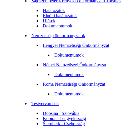
Sajószentpéter Környéki Önkormányzati Társulás
Határozatok
Elnöki határozatok
Ülések
Dokumentumok
Nemzetiségi önkormányzatok
Lengyel Nemzetiségi Önkormányzat
Dokumentumok
Német Nemzetiségi Önkormányzat
Dokumentumok
Roma Nemzetiségi Önkormányzat
Dokumentumok
Testvérvárosok
Dobsina - Szlovákia
Kobiór - Lengyelország
Šternberk - Csehország