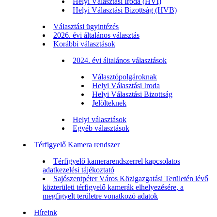
Helyi Választási Iroda (HVI)
Helyi Választási Bizottság (HVB)
Választási ügyintézés
2026. évi általános választás
Korábbi választások
2024. évi általános választások
Választópolgároknak
Helyi Választási Iroda
Helyi Választási Bizottság
Jelölteknek
Helyi választások
Egyéb választások
Térfigyelő Kamera rendszer
Térfigyelő kamerarendszerrel kapcsolatos
adatkezelési tájékoztató
Sajószentpéter Város Közigazgatási Területén lévő
közterületi térfigyelő kamerák elhelyezésére, a
megfigyelt területre vonatkozó adatok
Híreink