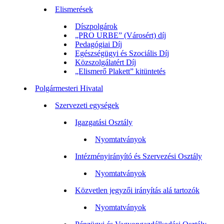
Elismerések
Díszpolgárok
„PRO URBE” (Városért) díj
Pedagógiai Díj
Egészségügyi és Szociális Díj
Közszolgálatért Díj
„Elismerő Plakett” kitüntetés
Polgármesteri Hivatal
Szervezeti egységek
Igazgatási Osztály
Nyomtatványok
Intézményirányító és Szervezési Osztály
Nyomtatványok
Közvetlen jegyzői irányítás alá tartozók
Nyomtatványok