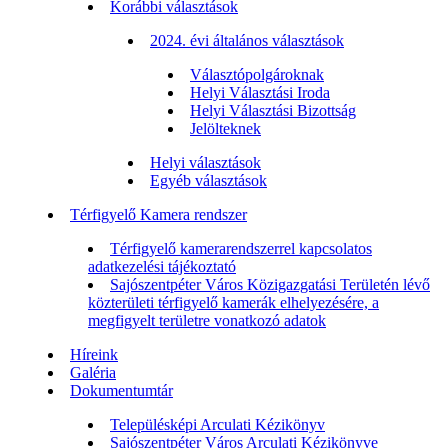
Korábbi választások
2024. évi általános választások
Választópolgároknak
Helyi Választási Iroda
Helyi Választási Bizottság
Jelölteknek
Helyi választások
Egyéb választások
Térfigyelő Kamera rendszer
Térfigyelő kamerarendszerrel kapcsolatos
adatkezelési tájékoztató
Sajószentpéter Város Közigazgatási Területén lévő
közterületi térfigyelő kamerák elhelyezésére, a
megfigyelt területre vonatkozó adatok
Híreink
Galéria
Dokumentumtár
Településképi Arculati Kézikönyv
Sajószentpéter Város Arculati Kézikönyve