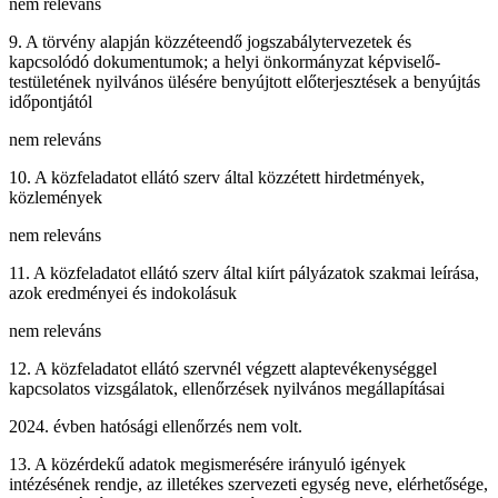
nem releváns
9. A törvény alapján közzéteendő jogszabálytervezetek és
kapcsolódó dokumentumok; a helyi önkormányzat képviselő-
testületének nyilvános ülésére benyújtott előterjesztések a benyújtás
időpontjától
nem releváns
10. A közfeladatot ellátó szerv által közzétett hirdetmények,
közlemények
nem releváns
11. A közfeladatot ellátó szerv által kiírt pályázatok szakmai leírása,
azok eredményei és indokolásuk
nem releváns
12. A közfeladatot ellátó szervnél végzett alaptevékenységgel
kapcsolatos vizsgálatok, ellenőrzések nyilvános megállapításai
2024. évben hatósági ellenőrzés nem volt.
13. A közérdekű adatok megismerésére irányuló igények
intézésének rendje, az illetékes szervezeti egység neve, elérhetősége,