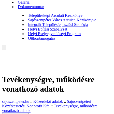
Galéria
Dokumentumtár
Településképi Arculati Kézikönyv
Sajószentpéter Város Arculati Kézikönyve
Integrált Településfejlesztési Stratégia
Helyi Építési Szabályzat
Helyi Esélyegyenlőségi Program
Otthontámogatás
Tevékenységre, működésre
vonatkozó adatok
sajoszentpeter.hu
::
Közérdekű adatok
::
Sajószentpéteri
Közétkeztetési Nonprofit Kft.
::
Tevékenységre, működésre
vonatkozó adatok