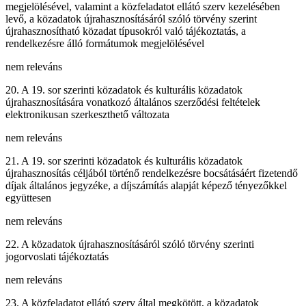
megjelölésével, valamint a közfeladatot ellátó szerv kezelésében
levő, a közadatok újrahasznosításáról szóló törvény szerint
újrahasznosítható közadat típusokról való tájékoztatás, a
rendelkezésre álló formátumok megjelölésével
nem releváns
20. A 19. sor szerinti közadatok és kulturális közadatok
újrahasznosítására vonatkozó általános szerződési feltételek
elektronikusan szerkeszthető változata
nem releváns
21. A 19. sor szerinti közadatok és kulturális közadatok
újrahasznosítás céljából történő rendelkezésre bocsátásáért fizetendő
díjak általános jegyzéke, a díjszámítás alapját képező tényezőkkel
együttesen
nem releváns
22. A közadatok újrahasznosításáról szóló törvény szerinti
jogorvoslati tájékoztatás
nem releváns
23. A közfeladatot ellátó szerv által megkötött, a közadatok