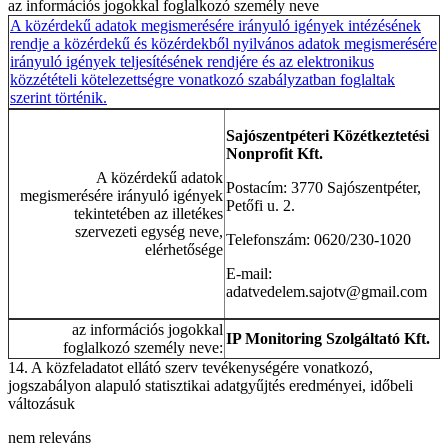
az információs jogokkal foglalkozó személy neve
A közérdekű adatok megismerésére irányuló igények intézésének
rendje a közérdekű és közérdekből nyilvános adatok megismerésére
irányuló igények teljesítésének rendjére és az elektronikus
közzétételi kötelezettségre vonatkozó szabályzatban foglaltak
szerint történik.
Sajószentpéteri Közétkeztetési
Nonprofit Kft.
A közérdekű adatok
Postacím: 3770 Sajószentpéter,
megismerésére irányuló igények
Petőfi u. 2.
tekintetében az illetékes
szervezeti egység neve,
Telefonszám: 0620/230-1020
elérhetősége
E-mail:
adatvedelem.sajotv@gmail.com
az információs jogokkal
IP Monitoring Szolgáltató Kft.
foglalkozó személy neve:
14. A közfeladatot ellátó szerv tevékenységére vonatkozó,
jogszabályon alapuló statisztikai adatgyűjtés eredményei, időbeli
változásuk
nem releváns