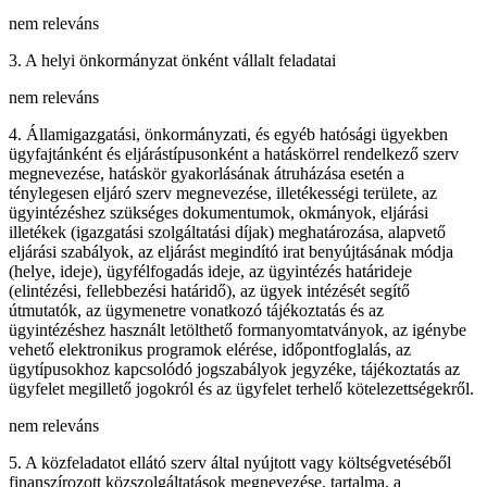
nem releváns
3. A helyi önkormányzat önként vállalt feladatai
nem releváns
4. Államigazgatási, önkormányzati, és egyéb hatósági ügyekben
ügyfajtánként és eljárástípusonként a hatáskörrel rendelkező szerv
megnevezése, hatáskör gyakorlásának átruházása esetén a
ténylegesen eljáró szerv megnevezése, illetékességi területe, az
ügyintézéshez szükséges dokumentumok, okmányok, eljárási
illetékek (igazgatási szolgáltatási díjak) meghatározása, alapvető
eljárási szabályok, az eljárást megindító irat benyújtásának módja
(helye, ideje), ügyfélfogadás ideje, az ügyintézés határideje
(elintézési, fellebbezési határidő), az ügyek intézését segítő
útmutatók, az ügymenetre vonatkozó tájékoztatás és az
ügyintézéshez használt letölthető formanyomtatványok, az igénybe
vehető elektronikus programok elérése, időpontfoglalás, az
ügytípusokhoz kapcsolódó jogszabályok jegyzéke, tájékoztatás az
ügyfelet megillető jogokról és az ügyfelet terhelő kötelezettségekről.
nem releváns
5. A közfeladatot ellátó szerv által nyújtott vagy költségvetéséből
finanszírozott közszolgáltatások megnevezése, tartalma, a