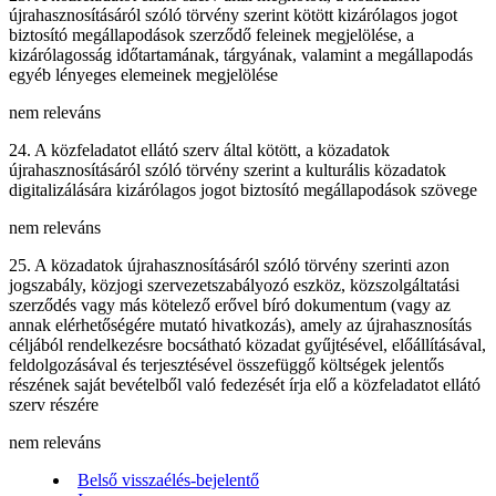
újrahasznosításáról szóló törvény szerint kötött kizárólagos jogot
biztosító megállapodások szerződő feleinek megjelölése, a
kizárólagosság időtartamának, tárgyának, valamint a megállapodás
egyéb lényeges elemeinek megjelölése
nem releváns
24. A közfeladatot ellátó szerv által kötött, a közadatok
újrahasznosításáról szóló törvény szerint a kulturális közadatok
digitalizálására kizárólagos jogot biztosító megállapodások szövege
nem releváns
25. A közadatok újrahasznosításáról szóló törvény szerinti azon
jogszabály, közjogi szervezetszabályozó eszköz, közszolgáltatási
szerződés vagy más kötelező erővel bíró dokumentum (vagy az
annak elérhetőségére mutató hivatkozás), amely az újrahasznosítás
céljából rendelkezésre bocsátható közadat gyűjtésével, előállításával,
feldolgozásával és terjesztésével összefüggő költségek jelentős
részének saját bevételből való fedezését írja elő a közfeladatot ellátó
szerv részére
nem releváns
Belső visszaélés-bejelentő