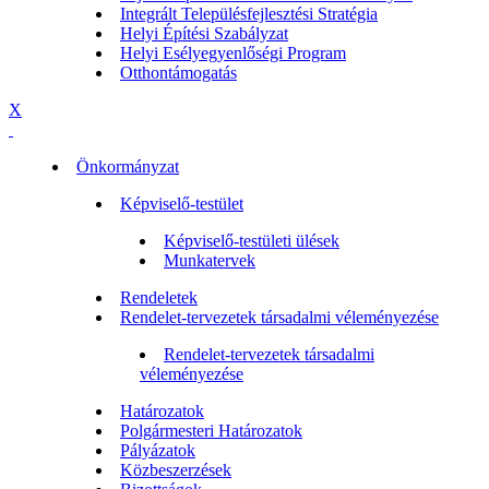
Integrált Településfejlesztési Stratégia
Helyi Építési Szabályzat
Helyi Esélyegyenlőségi Program
Otthontámogatás
X
Önkormányzat
Képviselő-testület
Képviselő-testületi ülések
Munkatervek
Rendeletek
Rendelet-tervezetek társadalmi véleményezése
Rendelet-tervezetek társadalmi
véleményezése
Határozatok
Polgármesteri Határozatok
Pályázatok
Közbeszerzések