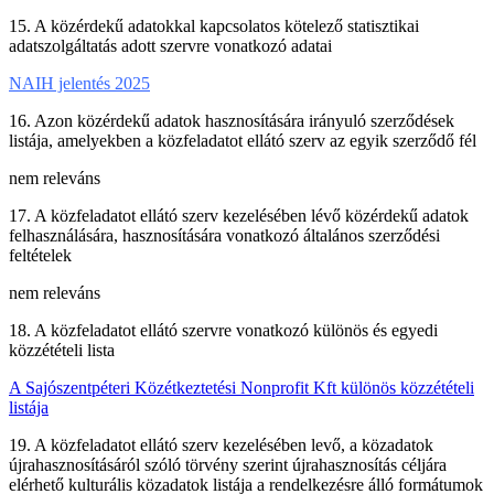
15. A közérdekű adatokkal kapcsolatos kötelező statisztikai
adatszolgáltatás adott szervre vonatkozó adatai
NAIH jelentés 2025
16. Azon közérdekű adatok hasznosítására irányuló szerződések
listája, amelyekben a közfeladatot ellátó szerv az egyik szerződő fél
nem releváns
17. A közfeladatot ellátó szerv kezelésében lévő közérdekű adatok
felhasználására, hasznosítására vonatkozó általános szerződési
feltételek
nem releváns
18. A közfeladatot ellátó szervre vonatkozó különös és egyedi
közzétételi lista
A Sajószentpéteri Közétkeztetési Nonprofit Kft különös közzétételi
listája
19. A közfeladatot ellátó szerv kezelésében levő, a közadatok
újrahasznosításáról szóló törvény szerint újrahasznosítás céljára
elérhető kulturális közadatok listája a rendelkezésre álló formátumok