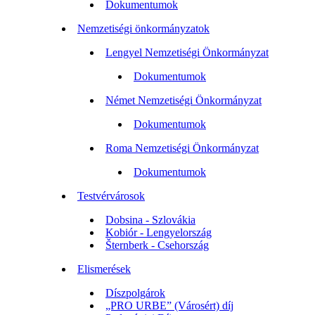
Dokumentumok
Nemzetiségi önkormányzatok
Lengyel Nemzetiségi Önkormányzat
Dokumentumok
Német Nemzetiségi Önkormányzat
Dokumentumok
Roma Nemzetiségi Önkormányzat
Dokumentumok
Testvérvárosok
Dobsina - Szlovákia
Kobiór - Lengyelország
Šternberk - Csehország
Elismerések
Díszpolgárok
„PRO URBE” (Városért) díj