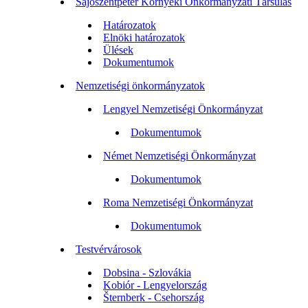
Sajószentpéter Környéki Önkormányzati Társulás
Határozatok
Elnöki határozatok
Ülések
Dokumentumok
Nemzetiségi önkormányzatok
Lengyel Nemzetiségi Önkormányzat
Dokumentumok
Német Nemzetiségi Önkormányzat
Dokumentumok
Roma Nemzetiségi Önkormányzat
Dokumentumok
Testvérvárosok
Dobsina - Szlovákia
Kobiór - Lengyelország
Šternberk - Csehország