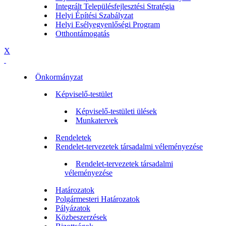
Integrált Településfejlesztési Stratégia
Helyi Építési Szabályzat
Helyi Esélyegyenlőségi Program
Otthontámogatás
X
Önkormányzat
Képviselő-testület
Képviselő-testületi ülések
Munkatervek
Rendeletek
Rendelet-tervezetek társadalmi véleményezése
Rendelet-tervezetek társadalmi
véleményezése
Határozatok
Polgármesteri Határozatok
Pályázatok
Közbeszerzések