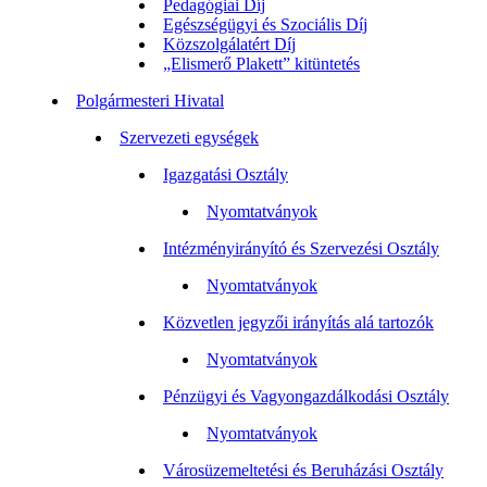
Pedagógiai Díj
Egészségügyi és Szociális Díj
Közszolgálatért Díj
„Elismerő Plakett” kitüntetés
Polgármesteri Hivatal
Szervezeti egységek
Igazgatási Osztály
Nyomtatványok
Intézményirányító és Szervezési Osztály
Nyomtatványok
Közvetlen jegyzői irányítás alá tartozók
Nyomtatványok
Pénzügyi és Vagyongazdálkodási Osztály
Nyomtatványok
Városüzemeltetési és Beruházási Osztály