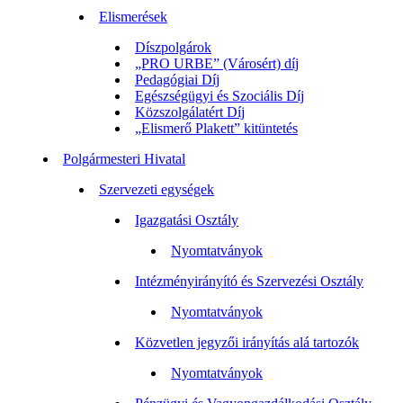
Elismerések
Díszpolgárok
„PRO URBE” (Városért) díj
Pedagógiai Díj
Egészségügyi és Szociális Díj
Közszolgálatért Díj
„Elismerő Plakett” kitüntetés
Polgármesteri Hivatal
Szervezeti egységek
Igazgatási Osztály
Nyomtatványok
Intézményirányító és Szervezési Osztály
Nyomtatványok
Közvetlen jegyzői irányítás alá tartozók
Nyomtatványok