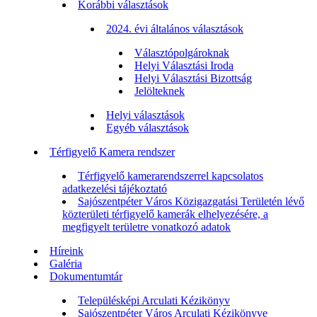
Korábbi választások
2024. évi általános választások
Választópolgároknak
Helyi Választási Iroda
Helyi Választási Bizottság
Jelölteknek
Helyi választások
Egyéb választások
Térfigyelő Kamera rendszer
Térfigyelő kamerarendszerrel kapcsolatos
adatkezelési tájékoztató
Sajószentpéter Város Közigazgatási Területén lévő
közterületi térfigyelő kamerák elhelyezésére, a
megfigyelt területre vonatkozó adatok
Híreink
Galéria
Dokumentumtár
Településképi Arculati Kézikönyv
Sajószentpéter Város Arculati Kézikönyve