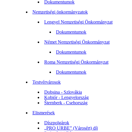
Dokumentumok
Nemzetiségi önkormányzatok
Lengyel Nemzetiségi Önkormányzat
Dokumentumok
Német Nemzetiségi Önkormányzat
Dokumentumok
Roma Nemzetiségi Önkormányzat
Dokumentumok
Testvérvárosok
Dobsina - Szlovákia
Kobiór - Lengyelország
Šternberk - Csehország
Elismerések
Díszpolgárok
„PRO URBE” (Városért) díj