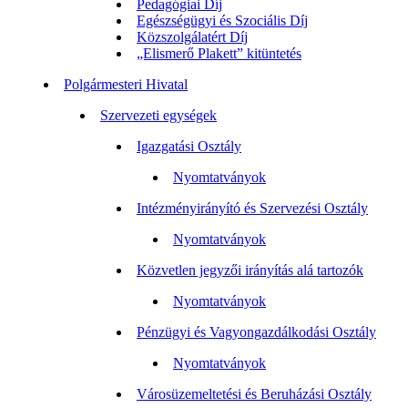
Pedagógiai Díj
Egészségügyi és Szociális Díj
Közszolgálatért Díj
„Elismerő Plakett” kitüntetés
Polgármesteri Hivatal
Szervezeti egységek
Igazgatási Osztály
Nyomtatványok
Intézményirányító és Szervezési Osztály
Nyomtatványok
Közvetlen jegyzői irányítás alá tartozók
Nyomtatványok
Pénzügyi és Vagyongazdálkodási Osztály
Nyomtatványok
Városüzemeltetési és Beruházási Osztály