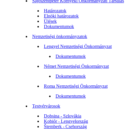
Sajószentpéter Környéki Önkormányzati Társulás
Határozatok
Elnöki határozatok
Ülések
Dokumentumok
Nemzetiségi önkormányzatok
Lengyel Nemzetiségi Önkormányzat
Dokumentumok
Német Nemzetiségi Önkormányzat
Dokumentumok
Roma Nemzetiségi Önkormányzat
Dokumentumok
Testvérvárosok
Dobsina - Szlovákia
Kobiór - Lengyelország
Šternberk - Csehország