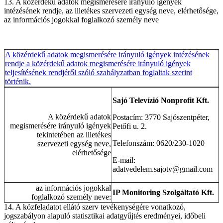
13. A közérdekű adatok megismerésére irányuló igények
intézésének rendje, az illetékes szervezeti egység neve, elérhetősége,
az információs jogokkal foglalkozó személy neve
A közérdekű adatok megismerésére irányuló igények intézésének
rendje a közérdekű adatok megismerésére irányuló igények
teljesítésének rendjéről szóló szabályzatban foglaltak szerint
történik.
Sajó Televízió Nonprofit Kft.
A közérdekű adatok
Postacím: 3770 Sajószentpéter,
megismerésére irányuló igények
Petőfi u. 2.
tekintetében az illetékes
Telefonszám: 0620/230-1020
szervezeti egység neve,
elérhetősége
E-mail:
adatvedelem.sajotv@gmail.com
az információs jogokkal
IP Monitoring Szolgáltató Kft.
foglalkozó személy neve:
14. A közfeladatot ellátó szerv tevékenységére vonatkozó,
jogszabályon alapuló statisztikai adatgyűjtés eredményei, időbeli