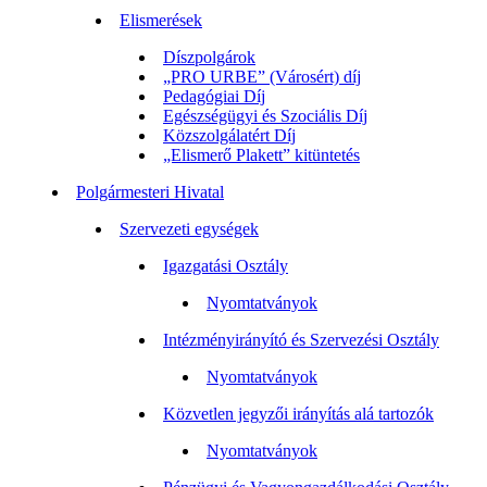
Elismerések
Díszpolgárok
„PRO URBE” (Városért) díj
Pedagógiai Díj
Egészségügyi és Szociális Díj
Közszolgálatért Díj
„Elismerő Plakett” kitüntetés
Polgármesteri Hivatal
Szervezeti egységek
Igazgatási Osztály
Nyomtatványok
Intézményirányító és Szervezési Osztály
Nyomtatványok
Közvetlen jegyzői irányítás alá tartozók
Nyomtatványok