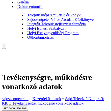
Galéria
Dokumentumtár
Településképi Arculati Kézikönyv
Sajószentpéter Város Arculati Kézikönyve
Integrált Településfejlesztési Stratégia
Helyi Építési Szabályzat
Helyi Esélyegyenlőségi Program
Otthontámogatás
Tevékenységre, működésre
vonatkozó adatok
sajoszentpeter.hu
::
Közérdekű adatok
::
Sajó Televízió Nonprofit
Kft.
::
Tevékenységre, működésre vonatkozó adatok
Az oldal elejére