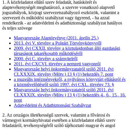
1. A közfeladatot ellátó szerv feladatát, hatáskörét és
alaptevékenységét meghatározó, a szervre vonatkozó alapvető
jogszabályok, közjogi szervezetszabályozó eszközök, valamint a
szervezeti és működési szabályzat vagy ügyrend, - ha azzal
rendelkezik - az adatvédelmi és adatbiztonsági szabályzat hatályos
és teljes szövege
Magyarország Alaptörvénye (2011. április 25.)
2013. évi V. törvény a Polgári Törvénykönyvről
2009. évi CXXII. törvény a köztulajdonban álló gazdasági
társaságok takarékosabb működéséről
2000. évi C. törvény a számvitelről
2011. évi CXCVI. törvény a nemzeti vagyonról
Magyarország helyi önkormányzatairól szóló 2011. évi
CLXXXIX. törvény (Mötv.) 13 § (1) bekezdés 7. pont
a muzeális intézményekről, a nyilvános könyvtári ellátásról és
a közművelődésről szóló 1997. évi CXL. törvény 73. §
Magyarország helyi önkormányzatairól szóló 2011. évi
CLXXXIX. törvény (Mötv.) 13 § (1) bekezdés 4., 6., 15., 16.
pont
Adatvédelmi és Adatbiztonsági Szabályzat
2. Az országos illetékességű szervek, valamint a fővárosi és
vármegyei kormányhivatal esetében a közfeladatot ellátó szerv
feladatáról, tevékenységéről szóló tájékoztató magyar és angol