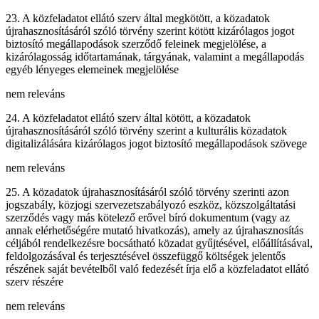
23. A közfeladatot ellátó szerv által megkötött, a közadatok
újrahasznosításáról szóló törvény szerint kötött kizárólagos jogot
biztosító megállapodások szerződő feleinek megjelölése, a
kizárólagosság időtartamának, tárgyának, valamint a megállapodás
egyéb lényeges elemeinek megjelölése
nem releváns
24. A közfeladatot ellátó szerv által kötött, a közadatok
újrahasznosításáról szóló törvény szerint a kulturális közadatok
digitalizálására kizárólagos jogot biztosító megállapodások szövege
nem releváns
25. A közadatok újrahasznosításáról szóló törvény szerinti azon
jogszabály, közjogi szervezetszabályozó eszköz, közszolgáltatási
szerződés vagy más kötelező erővel bíró dokumentum (vagy az
annak elérhetőségére mutató hivatkozás), amely az újrahasznosítás
céljából rendelkezésre bocsátható közadat gyűjtésével, előállításával,
feldolgozásával és terjesztésével összefüggő költségek jelentős
részének saját bevételből való fedezését írja elő a közfeladatot ellátó
szerv részére
nem releváns