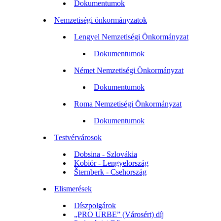
Dokumentumok
Nemzetiségi önkormányzatok
Lengyel Nemzetiségi Önkormányzat
Dokumentumok
Német Nemzetiségi Önkormányzat
Dokumentumok
Roma Nemzetiségi Önkormányzat
Dokumentumok
Testvérvárosok
Dobsina - Szlovákia
Kobiór - Lengyelország
Šternberk - Csehország
Elismerések
Díszpolgárok
„PRO URBE” (Városért) díj