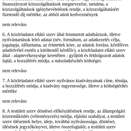
finanszírozott közszolgáltatások megnevezése, tartalma, a
közszolgáltatások igénybevételének rendje, a közszolgáltatásért
fizetendő díj mértéke, az abból adott kedvezmények
nem releváns
6. A közfeladatot ellátó szerv által fenntartott adatbázisok, illetve
nyilvántartások leíró adatai (név, formátum, az adatkezelés célja,
jogalapja, időtartama, az érintettek köre, az adatok forrása, kérdőíves
adatfelvétel esetén a kitöltendő kérdőív), a közfeladatot ellátó szerv
által - alaptevékenysége keretében - gyűjtött és feldolgozott adatok
fajtái, a hozzáférés módja, a másolatkészítés költségei.
nem releváns
7. A közfeladatot ellátó szerv nyilvános kiadványainak címe, témája,
a hozzáférés módja, a kiadvány ingyenessége, illetve a költségtérítés
mértéke
nem releváns
8. A testületi szerv döntései előkészítésének rendje, az állampolgári
közreműködés (véleményezés) módja, eljárási szabályai, a testületi
szerv üléseinek helye, ideje, továbbá nyilvánossága, döntései,
ülésének jegyzőkönyvei, illetve összefoglalói; a testületi szerv