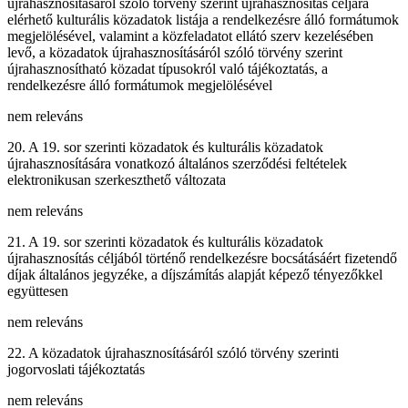
újrahasznosításáról szóló törvény szerint újrahasznosítás céljára
elérhető kulturális közadatok listája a rendelkezésre álló formátumok
megjelölésével, valamint a közfeladatot ellátó szerv kezelésében
levő, a közadatok újrahasznosításáról szóló törvény szerint
újrahasznosítható közadat típusokról való tájékoztatás, a
rendelkezésre álló formátumok megjelölésével
nem releváns
20. A 19. sor szerinti közadatok és kulturális közadatok
újrahasznosítására vonatkozó általános szerződési feltételek
elektronikusan szerkeszthető változata
nem releváns
21. A 19. sor szerinti közadatok és kulturális közadatok
újrahasznosítás céljából történő rendelkezésre bocsátásáért fizetendő
díjak általános jegyzéke, a díjszámítás alapját képező tényezőkkel
együttesen
nem releváns
22. A közadatok újrahasznosításáról szóló törvény szerinti
jogorvoslati tájékoztatás
nem releváns