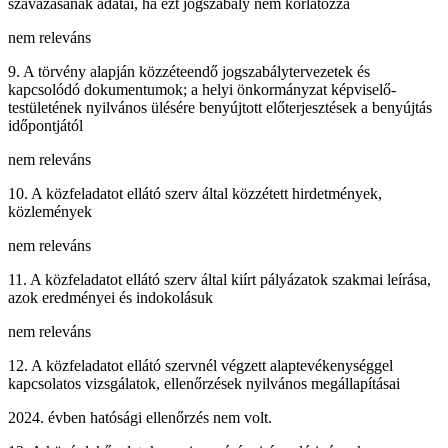
szavazásának adatai, ha ezt jogszabály nem korlátozza
nem releváns
9. A törvény alapján közzéteendő jogszabálytervezetek és
kapcsolódó dokumentumok; a helyi önkormányzat képviselő-
testületének nyilvános ülésére benyújtott előterjesztések a benyújtás
időpontjától
nem releváns
10. A közfeladatot ellátó szerv által közzétett hirdetmények,
közlemények
nem releváns
11. A közfeladatot ellátó szerv által kiírt pályázatok szakmai leírása,
azok eredményei és indokolásuk
nem releváns
12. A közfeladatot ellátó szervnél végzett alaptevékenységgel
kapcsolatos vizsgálatok, ellenőrzések nyilvános megállapításai
2024. évben hatósági ellenőrzés nem volt.