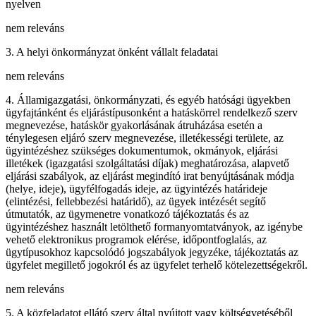
nyelven
nem releváns
3. A helyi önkormányzat önként vállalt feladatai
nem releváns
4. Államigazgatási, önkormányzati, és egyéb hatósági ügyekben
ügyfajtánként és eljárástípusonként a hatáskörrel rendelkező szerv
megnevezése, hatáskör gyakorlásának átruházása esetén a
ténylegesen eljáró szerv megnevezése, illetékességi területe, az
ügyintézéshez szükséges dokumentumok, okmányok, eljárási
illetékek (igazgatási szolgáltatási díjak) meghatározása, alapvető
eljárási szabályok, az eljárást megindító irat benyújtásának módja
(helye, ideje), ügyfélfogadás ideje, az ügyintézés határideje
(elintézési, fellebbezési határidő), az ügyek intézését segítő
útmutatók, az ügymenetre vonatkozó tájékoztatás és az
ügyintézéshez használt letölthető formanyomtatványok, az igénybe
vehető elektronikus programok elérése, időpontfoglalás, az
ügytípusokhoz kapcsolódó jogszabályok jegyzéke, tájékoztatás az
ügyfelet megillető jogokról és az ügyfelet terhelő kötelezettségekről.
nem releváns
5. A közfeladatot ellátó szerv által nyújtott vagy költségvetéséből