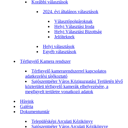
Korábbi választások
2024. évi általános választások
Választópolgároknak
Helyi Választási Iroda
Helyi Választási Bizottság
Jelölteknek
Helyi választások
Egyéb választások
Térfigyelő Kamera rendszer
Térfigyelő kamerarendszerrel kapcsolatos
adatkezelési tájékoztató
Sajószentpéter Város Közigazgatási Területén lévő
közterületi térfigyelő kamerák elhelyezésére, a
megfigyelt területre vonatkozó adatok
Híreink
Galéria
Dokumentumtár
Településképi Arculati Kézikönyv
Sajószentpéter Város Arculati Kézikönyve