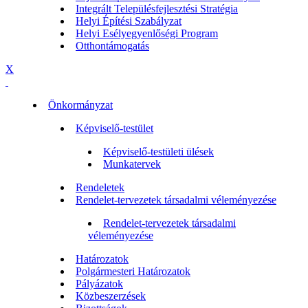
Integrált Településfejlesztési Stratégia
Helyi Építési Szabályzat
Helyi Esélyegyenlőségi Program
Otthontámogatás
X
Önkormányzat
Képviselő-testület
Képviselő-testületi ülések
Munkatervek
Rendeletek
Rendelet-tervezetek társadalmi véleményezése
Rendelet-tervezetek társadalmi
véleményezése
Határozatok
Polgármesteri Határozatok
Pályázatok
Közbeszerzések