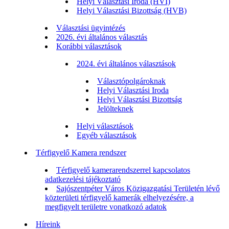
Helyi Választási Iroda (HVI)
Helyi Választási Bizottság (HVB)
Választási ügyintézés
2026. évi általános választás
Korábbi választások
2024. évi általános választások
Választópolgároknak
Helyi Választási Iroda
Helyi Választási Bizottság
Jelölteknek
Helyi választások
Egyéb választások
Térfigyelő Kamera rendszer
Térfigyelő kamerarendszerrel kapcsolatos
adatkezelési tájékoztató
Sajószentpéter Város Közigazgatási Területén lévő
közterületi térfigyelő kamerák elhelyezésére, a
megfigyelt területre vonatkozó adatok
Híreink