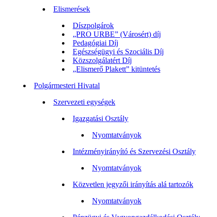
Elismerések
Díszpolgárok
„PRO URBE” (Városért) díj
Pedagógiai Díj
Egészségügyi és Szociális Díj
Közszolgálatért Díj
„Elismerő Plakett” kitüntetés
Polgármesteri Hivatal
Szervezeti egységek
Igazgatási Osztály
Nyomtatványok
Intézményirányító és Szervezési Osztály
Nyomtatványok
Közvetlen jegyzői irányítás alá tartozók
Nyomtatványok