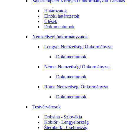
Sajószentpéter Környéki Önkormányzati Társulás
Határozatok
Elnöki határozatok
Ülések
Dokumentumok
Nemzetiségi önkormányzatok
Lengyel Nemzetiségi Önkormányzat
Dokumentumok
Német Nemzetiségi Önkormányzat
Dokumentumok
Roma Nemzetiségi Önkormányzat
Dokumentumok
Testvérvárosok
Dobsina - Szlovákia
Kobiór - Lengyelország
Šternberk - Csehország