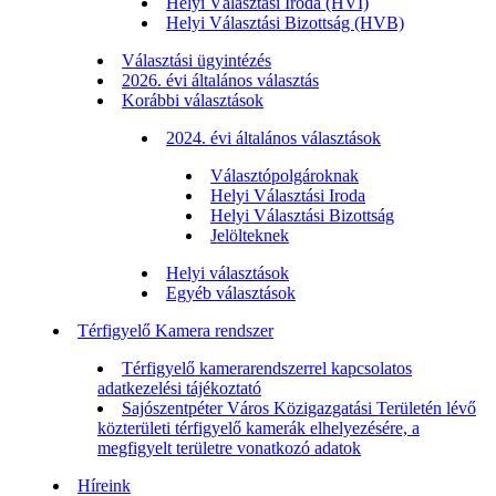
Helyi Választási Iroda (HVI)
Helyi Választási Bizottság (HVB)
Választási ügyintézés
2026. évi általános választás
Korábbi választások
2024. évi általános választások
Választópolgároknak
Helyi Választási Iroda
Helyi Választási Bizottság
Jelölteknek
Helyi választások
Egyéb választások
Térfigyelő Kamera rendszer
Térfigyelő kamerarendszerrel kapcsolatos
adatkezelési tájékoztató
Sajószentpéter Város Közigazgatási Területén lévő
közterületi térfigyelő kamerák elhelyezésére, a
megfigyelt területre vonatkozó adatok
Híreink