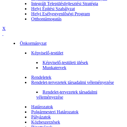
Integrált Településfejlesztési Stratégia
Helyi Építési Szabályzat
Helyi Esélyegyenlőségi Program
Otthontámogatás
X
Önkormányzat
Képviselő-testület
Képviselő-testületi ülések
Munkatervek
Rendeletek
Rendelet-tervezetek társadalmi véleményezése
Rendelet-tervezetek társadalmi
véleményezése
Határozatok
Polgármesteri Határozatok
Pályázatok
Közbeszerzések