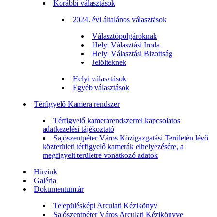
Korábbi választások
2024. évi általános választások
Választópolgároknak
Helyi Választási Iroda
Helyi Választási Bizottság
Jelölteknek
Helyi választások
Egyéb választások
Térfigyelő Kamera rendszer
Térfigyelő kamerarendszerrel kapcsolatos
adatkezelési tájékoztató
Sajószentpéter Város Közigazgatási Területén lévő
közterületi térfigyelő kamerák elhelyezésére, a
megfigyelt területre vonatkozó adatok
Híreink
Galéria
Dokumentumtár
Településképi Arculati Kézikönyv
Sajószentpéter Város Arculati Kézikönyve