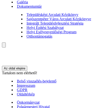
Galéria
Dokumentumtár
Településképi Arculati Kézikönyv
Sajószentpéter Város Arculati Kézikönyve
Integrált Településfejlesztési Stratégia
Helyi Építési Szabályzat
Helyi Esélyegyenlőségi Program
Otthontámogatás
Az oldal elejére
Tartalom nem elérhető!
Belső visszaélés-bejelentő
Impresszum
GDPR
Oldaltérkép
Önkormányzat
Polgármesteri Hivatal