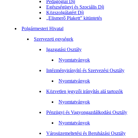
Pedagógiai Díj
Egészségügyi és Szociális Díj
Közszolgálatért Díj
„Elismerő Plakett” kitüntetés
Polgármesteri Hivatal
Szervezeti egységek
Igazgatási Osztály
Nyomtatványok
Intézményirányító és Szervezési Osztály
Nyomtatványok
Közvetlen jegyzői irányítás alá tartozók
Nyomtatványok
Pénzügyi és Vagyongazdálkodási Osztály
Nyomtatványok
Városüzemeltetési és Beruházási Osztály