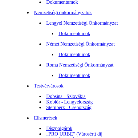
Dokumentumok
Nemzetiségi önkormányzatok
Lengyel Nemzetiségi Önkormányzat
Dokumentumok
Német Nemzetiségi Önkormányzat
Dokumentumok
Roma Nemzetiségi Önkormányzat
Dokumentumok
Testvérvárosok
Dobsina - Szlovákia
Kobiór - Lengyelország
Šternberk - Csehország
Elismerések
Díszpolgárok
„PRO URBE” (Városért) díj