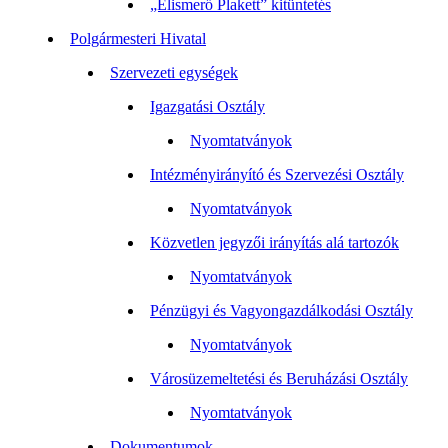
„Elismerő Plakett” kitüntetés
Polgármesteri Hivatal
Szervezeti egységek
Igazgatási Osztály
Nyomtatványok
Intézményirányító és Szervezési Osztály
Nyomtatványok
Közvetlen jegyzői irányítás alá tartozók
Nyomtatványok
Pénzügyi és Vagyongazdálkodási Osztály
Nyomtatványok
Városüzemeltetési és Beruházási Osztály
Nyomtatványok
Dokumentumok