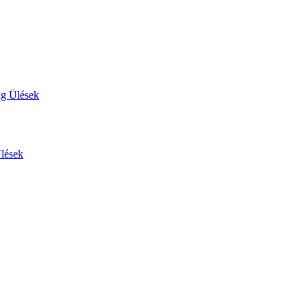
ág Ülések
Ülések