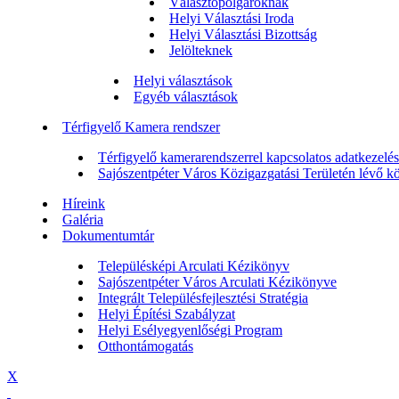
Választópolgároknak
Helyi Választási Iroda
Helyi Választási Bizottság
Jelölteknek
Helyi választások
Egyéb választások
Térfigyelő Kamera rendszer
Térfigyelő kamerarendszerrel kapcsolatos adatkezelési
Sajószentpéter Város Közigazgatási Területén lévő köz
Híreink
Galéria
Dokumentumtár
Településképi Arculati Kézikönyv
Sajószentpéter Város Arculati Kézikönyve
Integrált Településfejlesztési Stratégia
Helyi Építési Szabályzat
Helyi Esélyegyenlőségi Program
Otthontámogatás
X