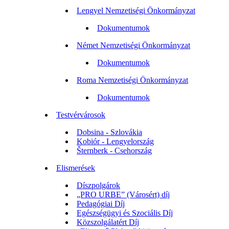
Lengyel Nemzetiségi Önkormányzat
Dokumentumok
Német Nemzetiségi Önkormányzat
Dokumentumok
Roma Nemzetiségi Önkormányzat
Dokumentumok
Testvérvárosok
Dobsina - Szlovákia
Kobiór - Lengyelország
Šternberk - Csehország
Elismerések
Díszpolgárok
„PRO URBE” (Városért) díj
Pedagógiai Díj
Egészségügyi és Szociális Díj
Közszolgálatért Díj