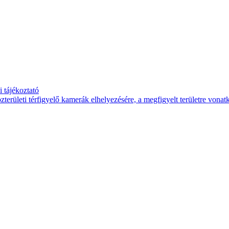
 tájékoztató
területi térfigyelő kamerák elhelyezésére, a megfigyelt területre vona