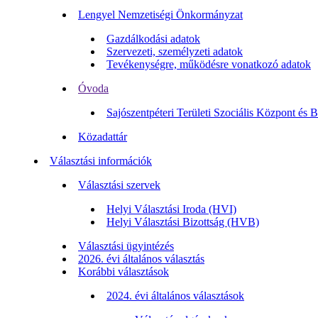
Lengyel Nemzetiségi Önkormányzat
Gazdálkodási adatok
Szervezeti, személyzeti adatok
Tevékenységre, működésre vonatkozó adatok
Óvoda
Sajószentpéteri Területi Szociális Központ és 
Közadattár
Választási információk
Választási szervek
Helyi Választási Iroda (HVI)
Helyi Választási Bizottság (HVB)
Választási ügyintézés
2026. évi általános választás
Korábbi választások
2024. évi általános választások