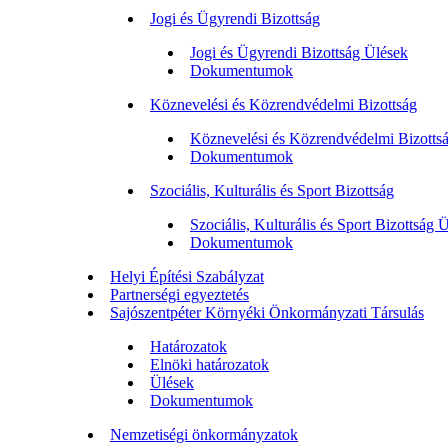
Jogi és Ügyrendi Bizottság
Jogi és Ügyrendi Bizottság Ülések
Dokumentumok
Köznevelési és Közrendvédelmi Bizottság
Köznevelési és Közrendvédelmi Bizotts
Dokumentumok
Szociális, Kulturális és Sport Bizottság
Szociális, Kulturális és Sport Bizottság 
Dokumentumok
Helyi Építési Szabályzat
Partnerségi egyeztetés
Sajószentpéter Környéki Önkormányzati Társulás
Határozatok
Elnöki határozatok
Ülések
Dokumentumok
Nemzetiségi önkormányzatok