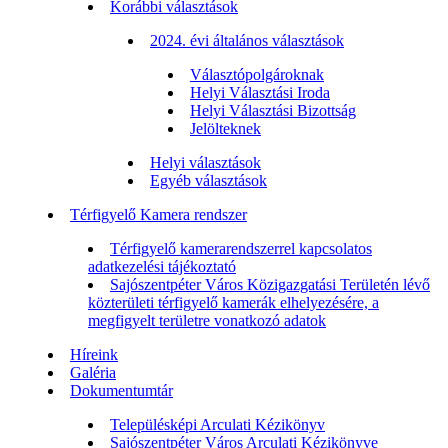
Korábbi választások
2024. évi általános választások
Választópolgároknak
Helyi Választási Iroda
Helyi Választási Bizottság
Jelölteknek
Helyi választások
Egyéb választások
Térfigyelő Kamera rendszer
Térfigyelő kamerarendszerrel kapcsolatos
adatkezelési tájékoztató
Sajószentpéter Város Közigazgatási Területén lévő
közterületi térfigyelő kamerák elhelyezésére, a
megfigyelt területre vonatkozó adatok
Híreink
Galéria
Dokumentumtár
Településképi Arculati Kézikönyv
Sajószentpéter Város Arculati Kézikönyve