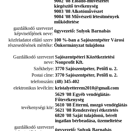
9002 '08 Előadó-művészetet
kiegészítő tevékenység
9003 '08 Alkotóművészet
9004 '08 Művészeti létesítmények
működtetése
gazdálkodó szervezet
ügyvezető: Sulyok Barnabás
képviselőjének neve:
közfeladatot ellátó szerv
100 %-ban a Sajószentpéter Városi
részesedésének mértéke:
Önkormányzat tulajdona
Gazdálkodó szervezet
Sajószentpéteri Közétkeztetési
neve:
Nonprofit Kft.
Székhelye:
3770 Sajószentpéter, Petőfi u. 2.
Postai címe:
3770 Sajószentpéter, Petőfi u. 2.
telefonszám:
(48) 345-402
elektronikus levélcím:
kristalyetterem2010@gmail.com
5629 '08 Egyéb vendéglátás-
Főtevékenység
5610 '08 Éttermi, mozgó vendéglátás
tevékenységi kör:
5621 '08 Rendezvényi étkeztetés
6820 '08 Saját tulajdonú, bérelt
ingatlan bérbeadása, üzemeltetése
gazdálkodó szervezet
ügyvezető: Sulyok Barnabás