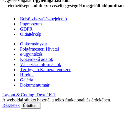
Ügyfélszolgálat
Ügyfélfogadási idő:
elérhetősége:
adott szervezeti egységnél megjelölt időpontban
Belső visszaélés-bejelentő
Impresszum
GDPR
Oldaltérkép
Önkormányzat
Polgármesteri Hivatal
e-ügyintézés
Közérdekű adatok
Választási információk
Térfigyelő Kamera rendszer
Híreink
Galéria
Dokumentumtár
Layout & Coding: Dexef Kft.
A weboldal sütiket használ a teljes funkcionalitás érdekében.
Részletek