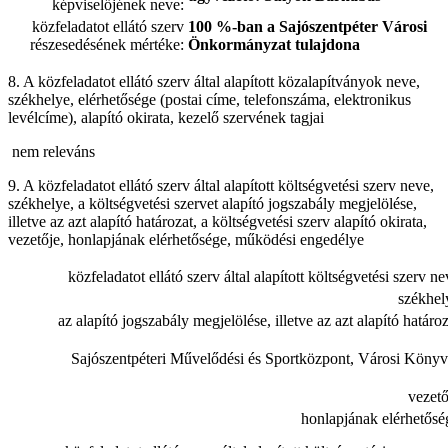
képviselőjének neve:
közfeladatot ellátó szerv
100 %-ban a Sajószentpéter Városi
részesedésének mértéke:
Önkormányzat tulajdona
8. A közfeladatot ellátó szerv által alapított közalapítványok neve,
székhelye, elérhetősége (postai címe, telefonszáma, elektronikus
levélcíme), alapító okirata, kezelő szervének tagjai
nem releváns
9. A közfeladatot ellátó szerv által alapított költségvetési szerv neve,
székhelye, a költségvetési szervet alapító jogszabály megjelölése,
illetve az azt alapító határozat, a költségvetési szerv alapító okirata,
vezetője, honlapjának elérhetősége, működési engedélye
közfeladatot ellátó szerv által alapított költségvetési szerv ne
székhel
az alapító jogszabály megjelölése, illetve az azt alapító határoz
Sajószentpéteri Művelődési és Sportközpont, Városi Könyv
vezető
honlapjának elérhetősé