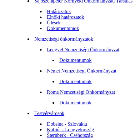
Sajószentpéter Környéki Önkormányzati Társulás
Határozatok
Elnöki határozatok
Ülések
Dokumentumok
Nemzetiségi önkormányzatok
Lengyel Nemzetiségi Önkormányzat
Dokumentumok
Német Nemzetiségi Önkormányzat
Dokumentumok
Roma Nemzetiségi Önkormányzat
Dokumentumok
Testvérvárosok
Dobsina - Szlovákia
Kobiór - Lengyelország
Šternberk - Csehország