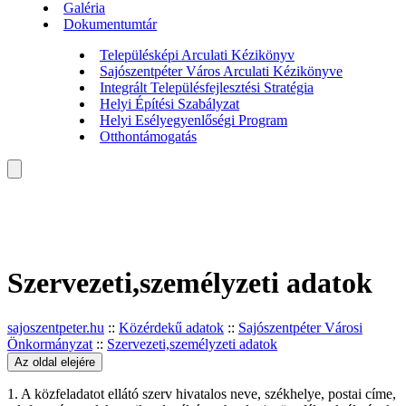
Galéria
Dokumentumtár
Településképi Arculati Kézikönyv
Sajószentpéter Város Arculati Kézikönyve
Integrált Településfejlesztési Stratégia
Helyi Építési Szabályzat
Helyi Esélyegyenlőségi Program
Otthontámogatás
Szervezeti,személyzeti adatok
sajoszentpeter.hu
::
Közérdekű adatok
::
Sajószentpéter Városi
Önkormányzat
::
Szervezeti,személyzeti adatok
Az oldal elejére
1. A közfeladatot ellátó szerv hivatalos neve, székhelye, postai címe,