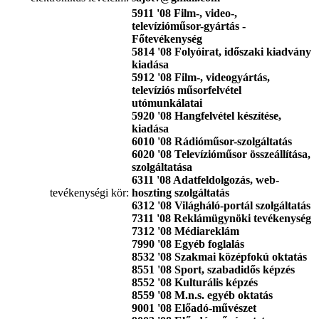
5911 '08 Film-, video-,
televízióműsor-gyártás -
Főtevékenység
5814 '08 Folyóirat, időszaki kiadvány
kiadása
5912 '08 Film-, videogyártás,
televíziós műsorfelvétel
utómunkálatai
5920 '08 Hangfelvétel készítése,
kiadása
6010 '08 Rádióműsor-szolgáltatás
6020 '08 Televízióműsor összeállítása,
szolgáltatása
6311 '08 Adatfeldolgozás, web-
tevékenységi kör:
hoszting szolgáltatás
6312 '08 Világháló-portál szolgáltatás
7311 '08 Reklámügynöki tevékenység
7312 '08 Médiareklám
7990 '08 Egyéb foglalás
8532 '08 Szakmai középfokú oktatás
8551 '08 Sport, szabadidős képzés
8552 '08 Kulturális képzés
8559 '08 M.n.s. egyéb oktatás
9001 '08 Előadó-művészet