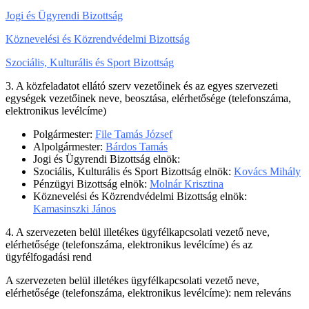
Jogi és Ügyrendi Bizottság
Köznevelési és Közrendvédelmi Bizottság
Szociális, Kulturális és Sport Bizottság
3. A közfeladatot ellátó szerv vezetőinek és az egyes szervezeti
egységek vezetőinek neve, beosztása, elérhetősége (telefonszáma,
elektronikus levélcíme)
Polgármester:
File Tamás József
Alpolgármester:
Bárdos Tamás
Jogi és Ügyrendi Bizottság elnök:
Szociális, Kulturális és Sport Bizottság elnök:
Kovács Mihály
Pénzügyi Bizottság elnök:
Molnár Krisztina
Köznevelési és Közrendvédelmi Bizottság elnök:
Kamasinszki János
4. A szervezeten belül illetékes ügyfélkapcsolati vezető neve,
elérhetősége (telefonszáma, elektronikus levélcíme) és az
ügyfélfogadási rend
A szervezeten belül illetékes ügyfélkapcsolati vezető neve,
elérhetősége (telefonszáma, elektronikus levélcíme): nem releváns