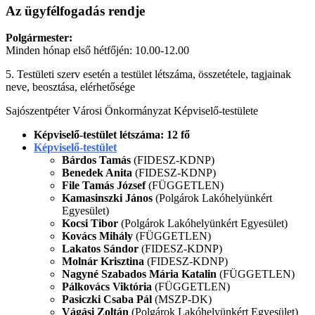
Az ügyfélfogadás rendje
Polgármester:
Minden hónap első hétfőjén: 10.00-12.00
5. Testületi szerv esetén a testület létszáma, összetétele, tagjainak
neve, beosztása, elérhetősége
Sajószentpéter Városi Önkormányzat Képviselő-testülete
Képviselő-testület létszáma: 12 fő
Képviselő-testület
Bárdos Tamás
(FIDESZ-KDNP)
Benedek Anita
(FIDESZ-KDNP)
File Tamás József
(FÜGGETLEN)
Kamasinszki János
(Polgárok Lakóhelyünkért
Egyesület)
Kocsi Tibor
(Polgárok Lakóhelyünkért Egyesület)
Kovács Mihály
(FÜGGETLEN)
Lakatos Sándor
(FIDESZ-KDNP)
Molnár Krisztina
(FIDESZ-KDNP)
Nagyné Szabados Mária Katalin
(FÜGGETLEN)
Pálkovács Viktória
(FÜGGETLEN)
Pasiczki Csaba Pál
(MSZP-DK)
Vágási Zoltán
(Polgárok Lakóhelyünkért Egyesület)