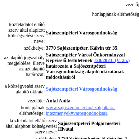
vezetőj
honlapjának elérhetőség
közfeladatot ellátó
szerv által alapított
Sajószentpéteri Városgondnokság
költségvetési szerv
neve:
székhelye:
3770 Sajószentpéter, Kálvin tér 35.
Sajószentpéter Városi Önkormányzat
az alapító jogszabály
Képviselő-testületének
120/2023. (V. 25.)
megjelölése, illetve
határozata a Sajószentpéteri
az azt alapító
Városgondnokság alapító okiratának
határozat:
módosításáról
a költségvetési szerv
Sajószentpéteri Városgondnokság
alapító okirata:
vezetője:
Antal Anita
honlapjának
www.sajoszentpeter.hu/szolgaltato-
elérhetősége:
intezmenyek#varosgondnoksag
közfeladatot ellátó szerv
Sajószentpéteri Polgármesteri
által alapított költségvetési
Hivatal
szerv neve:
székhelye:
3770 Sajószentpéter, Kálvin tér 4.