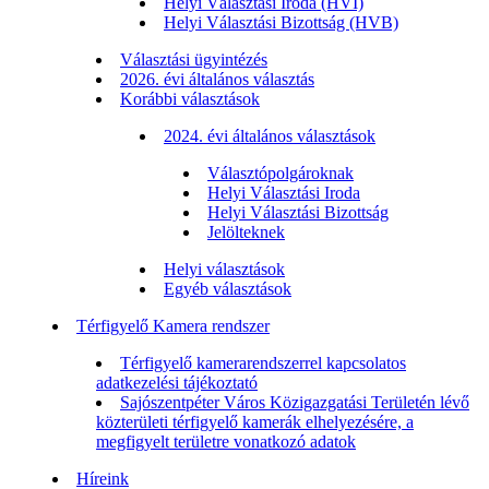
Helyi Választási Iroda (HVI)
Helyi Választási Bizottság (HVB)
Választási ügyintézés
2026. évi általános választás
Korábbi választások
2024. évi általános választások
Választópolgároknak
Helyi Választási Iroda
Helyi Választási Bizottság
Jelölteknek
Helyi választások
Egyéb választások
Térfigyelő Kamera rendszer
Térfigyelő kamerarendszerrel kapcsolatos
adatkezelési tájékoztató
Sajószentpéter Város Közigazgatási Területén lévő
közterületi térfigyelő kamerák elhelyezésére, a
megfigyelt területre vonatkozó adatok
Híreink