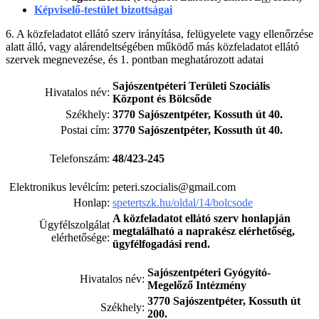
Képviselő-testület bizottságai
6. A közfeladatot ellátó szerv irányítása, felügyelete vagy ellenőrzése
alatt álló, vagy alárendeltségében működő más közfeladatot ellátó
szervek megnevezése, és 1. pontban meghatározott adatai
Sajószentpéteri Területi Szociális
Hivatalos név:
Központ és Bölcsőde
Székhely:
3770 Sajószentpéter, Kossuth út 40.
Postai cím:
3770 Sajószentpéter, Kossuth út 40.
Telefonszám:
48/423-245
Elektronikus levélcím:
peteri.szocialis@gmail.com
Honlap:
spetertszk.hu/oldal/14/bolcsode
A közfeladatot ellátó szerv honlapján
Ügyfélszolgálat
megtalálható a naprakész elérhetőség,
elérhetősége:
ügyfélfogadási rend.
Sajószentpéteri Gyógyító-
Hivatalos név:
Megelőző Intézmény
3770 Sajószentpéter, Kossuth út
Székhely:
200.