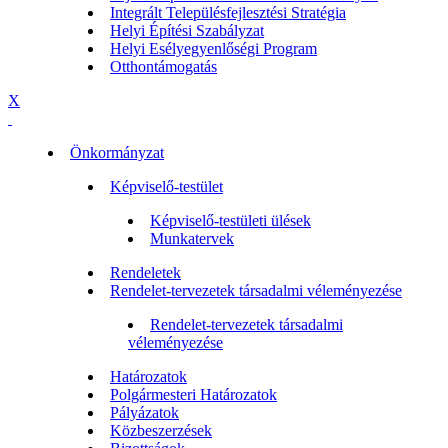
Integrált Településfejlesztési Stratégia
Helyi Építési Szabályzat
Helyi Esélyegyenlőségi Program
Otthontámogatás
X
Önkormányzat
Képviselő-testület
Képviselő-testületi ülések
Munkatervek
Rendeletek
Rendelet-tervezetek társadalmi véleményezése
Rendelet-tervezetek társadalmi
véleményezése
Határozatok
Polgármesteri Határozatok
Pályázatok
Közbeszerzések