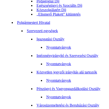
Pedagógiai Díj
Egészségügyi és Szociális Díj
Közszolgálatért Díj
„Elismerő Plakett” kitüntetés
Polgármesteri Hivatal
Szervezeti egységek
Igazgatási Osztály
Nyomtatványok
Intézményirányító és Szervezési Osztály
Nyomtatványok
Közvetlen jegyzői irányítás alá tartozók
Nyomtatványok
Pénzügyi és Vagyongazdálkodási Osztály
Nyomtatványok
Városüzemeltetési és Beruházási Osztály