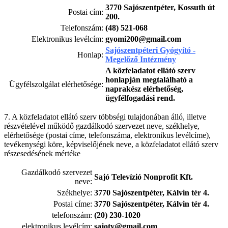
3770 Sajószentpéter, Kossuth út
Postai cím:
200.
Telefonszám:
(48) 521-068
Elektronikus levélcím:
gyomi200@gmail.com
Sajószentpéteri Gyógyító -
Honlap:
Megelőző Intézmény
A közfeladatot ellátó szerv
honlapján megtalálható a
Ügyfélszolgálat elérhetősége:
naprakész elérhetőség,
ügyfélfogadási rend.
7. A közfeladatot ellátó szerv többségi tulajdonában álló, illetve
részvételével működő gazdálkodó szervezet neve, székhelye,
elérhetősége (postai címe, telefonszáma, elektronikus levélcíme),
tevékenységi köre, képviselőjének neve, a közfeladatot ellátó szerv
részesedésének mértéke
Gazdálkodó szervezet
Sajó Televízió Nonprofit Kft.
neve:
Székhelye:
3770 Sajószentpéter, Kálvin tér 4.
Postai címe:
3770 Sajószentpéter, Kálvin tér 4.
telefonszám:
(20) 230-1020
elektronikus levélcím:
sajotv@gmail.com