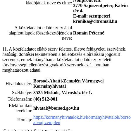
Nonprofit Kft.
kiadójának neve és címe:
3770 Sajószentpéter, Kálvin
tér 4.
E-mail:
szentpeteri
kronika@citromail.hu
A közfeladatot ellátó szerv által
alapított lapok főszerkesztőjének a
Román Péterné
neve:
11. A közfeladatot ellátó szerv felettes, illetve felügyeleti szervének,
hatósági döntései tekintetében a fellebbezés elbírálására jogosult
szervnek, ennek hiányában a közfeladatot ellátó szerv felett
törvényességi ellenőrzést gyakorló szervnek az 1. pontban
meghatározott adatai
Borsod-Abaúj-Zemplén
Vármegyei
Hivatalos név:
Kormányhivatal
Székhelye:
3525 Miskolc, Városház tér 1.
Telefonszám:
(46) 512-901
Elektronikus
hivatal@borsod.gov.hu
levélcím:
https://kormanyhivatalok.hu/kormanyhivatalok/borso
Honlap:
abauj-zemplen