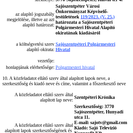
Sajószentpéter Városi
Önkormányzat Képviselő-
az alapító jogszabály
testületének
119/2023. (V. 25.)
megjelölése, illetve az azt
határozata a Sajószentpéteri
alapító határozat:
Polgármesteri Hivatal Alapító
okiratának kiadásáról
a költségvetési szerv
Sajószentpéteri Polgármesteri
alapító okirata:
Hivatal
vezetője:
honlapjának elérhetősége:
Polgarmesteri hivatal
10. A közfeladatot ellátó szerv által alapított lapok neve, a
szerkesztőség és kiadó neve és címe, valamint a főszerkesztő neve
A közfeladatot ellátó szerv által
Szentpéteri Krónika
alapított lap neve:
Szerkesztőség: 3770
Sajószentpéter, Hunyadi
utca 11.
E-mail:
sajotv@gmail.com
A közfeladatot ellátó szerv által
Kiadó: Sajó Televízió
alapított lapok szerkesztőségének és