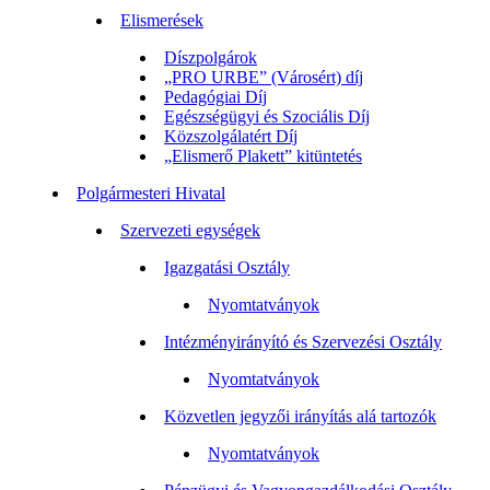
Elismerések
Díszpolgárok
„PRO URBE” (Városért) díj
Pedagógiai Díj
Egészségügyi és Szociális Díj
Közszolgálatért Díj
„Elismerő Plakett” kitüntetés
Polgármesteri Hivatal
Szervezeti egységek
Igazgatási Osztály
Nyomtatványok
Intézményirányító és Szervezési Osztály
Nyomtatványok
Közvetlen jegyzői irányítás alá tartozók
Nyomtatványok