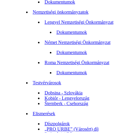
Dokumentumok
Nemzetiségi önkormányzatok
Lengyel Nemzetiségi Önkormányzat
Dokumentumok
Német Nemzetiségi Önkormányzat
Dokumentumok
Roma Nemzetiségi Önkormányzat
Dokumentumok
Testvérvárosok
Dobsina - Szlovákia
Kobiór - Lengyelország
Šternberk - Csehország
Elismerések
Díszpolgárok
„PRO URBE” (Városért) díj