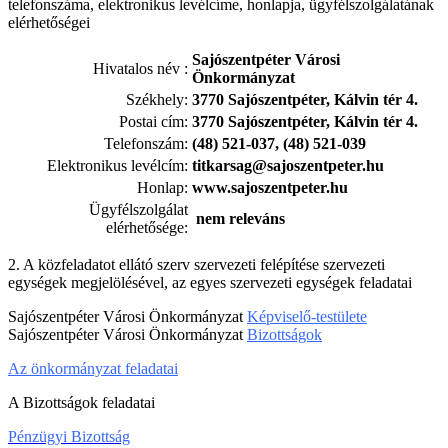
telefonszáma, elektronikus levélcíme, honlapja, ügyfélszolgálatának
elérhetőségei
Sajószentpéter Városi
Hivatalos név :
Önkormányzat
Székhely:
3770 Sajószentpéter, Kálvin tér 4.
Postai cím:
3770 Sajószentpéter, Kálvin tér 4.
Telefonszám:
(48) 521-037, (48) 521-039
Elektronikus levélcím:
titkarsag@sajoszentpeter.hu
Honlap:
www.sajoszentpeter.hu
Ügyfélszolgálat
nem releváns
elérhetősége:
2. A közfeladatot ellátó szerv szervezeti felépítése szervezeti
egységek megjelölésével, az egyes szervezeti egységek feladatai
Sajószentpéter Városi Önkormányzat
Képviselő-testülete
Sajószentpéter Városi Önkormányzat
Bizottságok
Az önkormányzat feladatai
A Bizottságok feladatai
Pénzügyi Bizottság