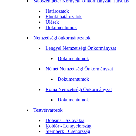
Sajószentpéter Környéki Önkormányzati Társulás
Határozatok
Elnöki határozatok
Ülések
Dokumentumok
Nemzetiségi önkormányzatok
Lengyel Nemzetiségi Önkormányzat
Dokumentumok
Német Nemzetiségi Önkormányzat
Dokumentumok
Roma Nemzetiségi Önkormányzat
Dokumentumok
Testvérvárosok
Dobsina - Szlovákia
Kobiór - Lengyelország
Šternberk - Csehország