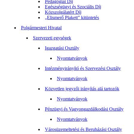
Pedagógiai Díj
Egészségügyi és Szociális Díj
Közszolgálatért Díj
„Elismerő Plakett” kitüntetés
Polgármesteri Hivatal
Szervezeti egységek
Igazgatási Osztály
Nyomtatványok
Intézményirányító és Szervezési Osztály
Nyomtatványok
Közvetlen jegyzői irányítás alá tartozók
Nyomtatványok
Pénzügyi és Vagyongazdálkodási Osztály
Nyomtatványok
Városüzemeltetési és Beruházási Osztály