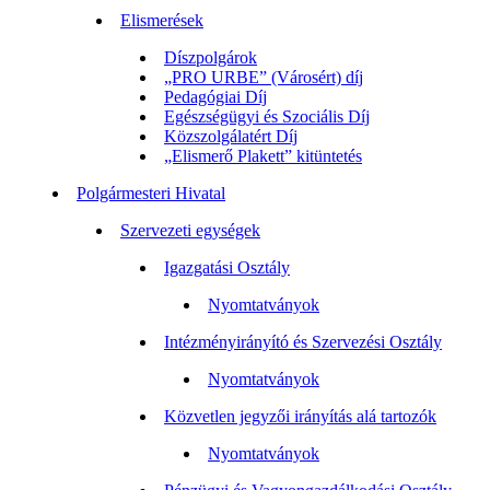
Elismerések
Díszpolgárok
„PRO URBE” (Városért) díj
Pedagógiai Díj
Egészségügyi és Szociális Díj
Közszolgálatért Díj
„Elismerő Plakett” kitüntetés
Polgármesteri Hivatal
Szervezeti egységek
Igazgatási Osztály
Nyomtatványok
Intézményirányító és Szervezési Osztály
Nyomtatványok
Közvetlen jegyzői irányítás alá tartozók
Nyomtatványok