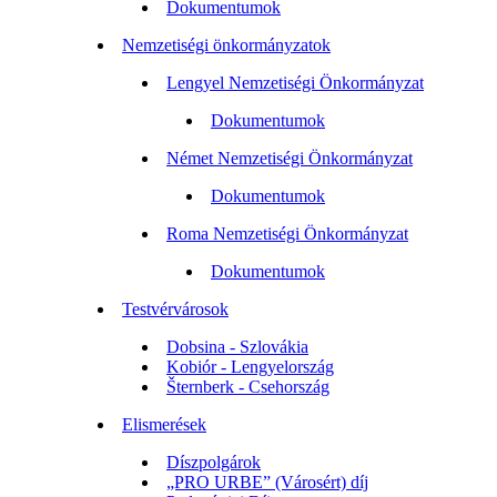
Dokumentumok
Nemzetiségi önkormányzatok
Lengyel Nemzetiségi Önkormányzat
Dokumentumok
Német Nemzetiségi Önkormányzat
Dokumentumok
Roma Nemzetiségi Önkormányzat
Dokumentumok
Testvérvárosok
Dobsina - Szlovákia
Kobiór - Lengyelország
Šternberk - Csehország
Elismerések
Díszpolgárok
„PRO URBE” (Városért) díj