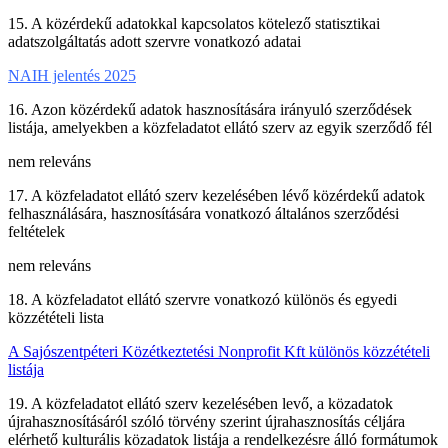
15. A közérdekű adatokkal kapcsolatos kötelező statisztikai
adatszolgáltatás adott szervre vonatkozó adatai
NAIH jelentés 2025
16. Azon közérdekű adatok hasznosítására irányuló szerződések
listája, amelyekben a közfeladatot ellátó szerv az egyik szerződő fél
nem releváns
17. A közfeladatot ellátó szerv kezelésében lévő közérdekű adatok
felhasználására, hasznosítására vonatkozó általános szerződési
feltételek
nem releváns
18. A közfeladatot ellátó szervre vonatkozó különös és egyedi
közzétételi lista
A Sajószentpéteri Közétkeztetési Nonprofit Kft különös közzétételi
listája
19. A közfeladatot ellátó szerv kezelésében levő, a közadatok
újrahasznosításáról szóló törvény szerint újrahasznosítás céljára
elérhető kulturális közadatok listája a rendelkezésre álló formátumok