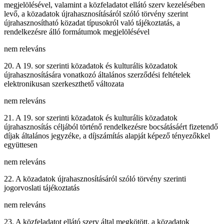
megjelölésével, valamint a közfeladatot ellátó szerv kezelésében
levő, a közadatok újrahasznosításáról szóló törvény szerint
újrahasznosítható közadat típusokról való tájékoztatás, a
rendelkezésre álló formátumok megjelölésével
nem releváns
20. A 19. sor szerinti közadatok és kulturális közadatok
újrahasznosítására vonatkozó általános szerződési feltételek
elektronikusan szerkeszthető változata
nem releváns
21. A 19. sor szerinti közadatok és kulturális közadatok
újrahasznosítás céljából történő rendelkezésre bocsátásáért fizetendő
díjak általános jegyzéke, a díjszámítás alapját képező tényezőkkel
együttesen
nem releváns
22. A közadatok újrahasznosításáról szóló törvény szerinti
jogorvoslati tájékoztatás
nem releváns
23. A közfeladatot ellátó szerv által megkötött, a közadatok