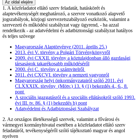
Az oldal elejére
1. A közfeladatot ellátó szerv feladatát, hatáskörét és
alaptevékenységét meghatározó, a szervre vonatkozó alapvető
jogszabályok, közjogi szervezetszabályozó eszközök, valamint a
szervezeti és működési szabályzat vagy ügyrend, - ha azzal
rendelkezik - az adatvédelmi és adatbiztonsági szabályzat hatályos
és teljes szövege
Magyarország Alaptörvénye (2011. április 25.)
2013. évi V. törvény a Polgári Törvénykönyvről
2009. évi CXXII. törvény a köztulajdonban álló gazdasági
társaságok takarékosabb működéséről
2000. évi C. törvény a számvitelről
2011. évi CXCVI. törvény a nemzeti vagyonról
Magyarország helyi önkormányzatairól szóló 2011. évi
CLXXXIX. törvény (Mötv.) 13. § (1) bekezdés 4., 6., 8.
pont
A szociális igazgatásról és a szociális ellátásokról szóló 1993.
évi III. tv. 86. § (1) bekezdés b) pont
Adatvédelmi és Adatbiztonsági Szabályzat
2. Az országos illetékességű szervek, valamint a fővárosi és
vármegyei kormányhivatal esetében a közfeladatot ellátó szerv
feladatáról, tevékenységéről szóló tájékoztató magyar és angol
nyelven