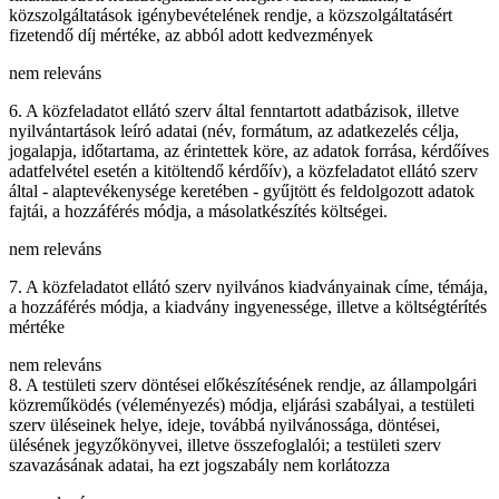
közszolgáltatások igénybevételének rendje, a közszolgáltatásért
fizetendő díj mértéke, az abból adott kedvezmények
nem releváns
6. A közfeladatot ellátó szerv által fenntartott adatbázisok, illetve
nyilvántartások leíró adatai (név, formátum, az adatkezelés célja,
jogalapja, időtartama, az érintettek köre, az adatok forrása, kérdőíves
adatfelvétel esetén a kitöltendő kérdőív), a közfeladatot ellátó szerv
által - alaptevékenysége keretében - gyűjtött és feldolgozott adatok
fajtái, a hozzáférés módja, a másolatkészítés költségei.
nem releváns
7. A közfeladatot ellátó szerv nyilvános kiadványainak címe, témája,
a hozzáférés módja, a kiadvány ingyenessége, illetve a költségtérítés
mértéke
nem releváns
8. A testületi szerv döntései előkészítésének rendje, az állampolgári
közreműködés (véleményezés) módja, eljárási szabályai, a testületi
szerv üléseinek helye, ideje, továbbá nyilvánossága, döntései,
ülésének jegyzőkönyvei, illetve összefoglalói; a testületi szerv
szavazásának adatai, ha ezt jogszabály nem korlátozza