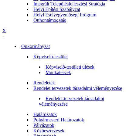
Integrált Településfejlesztési Stratégia
Helyi Építési Szabályzat
Helyi Esélyegyenlőségi Program
Otthontámogatás
X
Önkormányzat
Képviselő-testület
Képviselő-testületi ülések
Munkatervek
Rendeletek
Rendelet-tervezetek társadalmi véleményezése
Rendelet-tervezetek társadalmi
véleményezése
Határozatok
Polgármesteri Határozatok
Pályázatok
Közbeszerzések