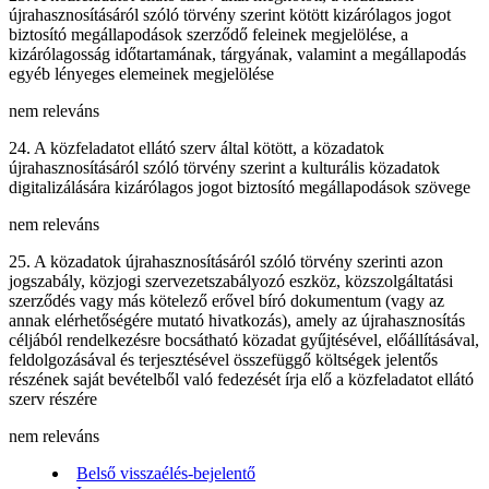
újrahasznosításáról szóló törvény szerint kötött kizárólagos jogot
biztosító megállapodások szerződő feleinek megjelölése, a
kizárólagosság időtartamának, tárgyának, valamint a megállapodás
egyéb lényeges elemeinek megjelölése
nem releváns
24. A közfeladatot ellátó szerv által kötött, a közadatok
újrahasznosításáról szóló törvény szerint a kulturális közadatok
digitalizálására kizárólagos jogot biztosító megállapodások szövege
nem releváns
25. A közadatok újrahasznosításáról szóló törvény szerinti azon
jogszabály, közjogi szervezetszabályozó eszköz, közszolgáltatási
szerződés vagy más kötelező erővel bíró dokumentum (vagy az
annak elérhetőségére mutató hivatkozás), amely az újrahasznosítás
céljából rendelkezésre bocsátható közadat gyűjtésével, előállításával,
feldolgozásával és terjesztésével összefüggő költségek jelentős
részének saját bevételből való fedezését írja elő a közfeladatot ellátó
szerv részére
nem releváns
Belső visszaélés-bejelentő