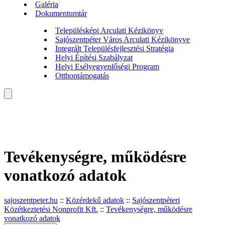
Galéria
Dokumentumtár
Településképi Arculati Kézikönyv
Sajószentpéter Város Arculati Kézikönyve
Integrált Településfejlesztési Stratégia
Helyi Építési Szabályzat
Helyi Esélyegyenlőségi Program
Otthontámogatás
Tevékenységre, működésre
vonatkozó adatok
sajoszentpeter.hu
::
Közérdekű adatok
::
Sajószentpéteri
Közétkeztetési Nonprofit Kft.
::
Tevékenységre, működésre
vonatkozó adatok