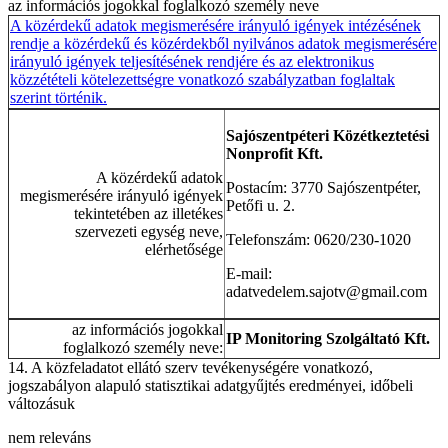
az információs jogokkal foglalkozó személy neve
A közérdekű adatok megismerésére irányuló igények intézésének
rendje a közérdekű és közérdekből nyilvános adatok megismerésére
irányuló igények teljesítésének rendjére és az elektronikus
közzétételi kötelezettségre vonatkozó szabályzatban foglaltak
szerint történik.
Sajószentpéteri Közétkeztetési
Nonprofit Kft.
A közérdekű adatok
Postacím: 3770 Sajószentpéter,
megismerésére irányuló igények
Petőfi u. 2.
tekintetében az illetékes
szervezeti egység neve,
Telefonszám: 0620/230-1020
elérhetősége
E-mail:
adatvedelem.sajotv@gmail.com
az információs jogokkal
IP Monitoring Szolgáltató Kft.
foglalkozó személy neve:
14. A közfeladatot ellátó szerv tevékenységére vonatkozó,
jogszabályon alapuló statisztikai adatgyűjtés eredményei, időbeli
változásuk
nem releváns