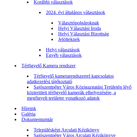
Korábbi választások
2024. évi általános választások
Választópolgároknak
Helyi Választási Iroda
Helyi Választási Bizottság
Jelölteknek
Helyi választások
Egyéb választások
Térfigyelő Kamera rendszer
Térfigyelő kamerarendszerrel kapcsolatos
adatkezelési tájékoztató
Sajószentpéter Város Közigazgatási Területén lévő
közterületi térfigyelő kamerák elhelyezésére, a
megfigyelt területre vonatkozó adatok
Híreink
Galéria
Dokumentumtár
Településképi Arculati Kézikönyv
Sajószentpéter Város Arculati Kézikönyve