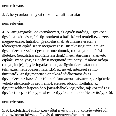
nem releváns
3. A helyi önkormányzat önként vállalt feladatai
nem releváns
4. Államigazgatási, önkormányzati, és egyéb hatósági ügyekben
ügyfajtánként és eljárástípusonként a hatáskörrel rendelkező szerv
megnevezése, hatáskör gyakorlásának átruházása esetén a
ténylegesen eljáró szerv megnevezése, illetékességi területe, az
ügyintézéshez szükséges dokumentumok, okmányok, eljárási
illetékek (igazgatási szolgáltatási díjak) meghatározása, alapvető
eljárási szabályok, az eljárást megindító irat benyújtásának módja
(helye, ideje), ügyfélfogadás ideje, az ügyintézés határideje
(elintézési, fellebbezési határidő), az ügyek intézését segítő
útmutatók, az ügymenetre vonatkozó tájékoztatás és az
ügyintézéshez használt letölthető formanyomtatványok, az igénybe
vehető elektronikus programok elérése, időpontfoglalás, az
ügytípusokhoz kapcsolódó jogszabályok jegyzéke, tájékoztatás az
ügyfelet megillető jogokról és az ügyfelet terhelő kötelezettségekről.
nem releváns
5. A közfeladatot ellátó szerv által nyújtott vagy költségvetéséből
finanszírozott közszolgáltatások megnevezése, tartalma, a