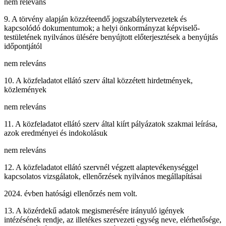
nem releváns
9. A törvény alapján közzéteendő jogszabálytervezetek és
kapcsolódó dokumentumok; a helyi önkormányzat képviselő-
testületének nyilvános ülésére benyújtott előterjesztések a benyújtás
időpontjától
nem releváns
10. A közfeladatot ellátó szerv által közzétett hirdetmények,
közlemények
nem releváns
11. A közfeladatot ellátó szerv által kiírt pályázatok szakmai leírása,
azok eredményei és indokolásuk
nem releváns
12. A közfeladatot ellátó szervnél végzett alaptevékenységgel
kapcsolatos vizsgálatok, ellenőrzések nyilvános megállapításai
2024. évben hatósági ellenőrzés nem volt.
13. A közérdekű adatok megismerésére irányuló igények
intézésének rendje, az illetékes szervezeti egység neve, elérhetősége,