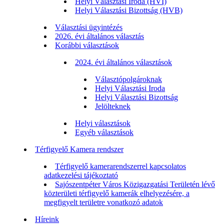
Helyi Választási Iroda (HVI)
Helyi Választási Bizottság (HVB)
Választási ügyintézés
2026. évi általános választás
Korábbi választások
2024. évi általános választások
Választópolgároknak
Helyi Választási Iroda
Helyi Választási Bizottság
Jelölteknek
Helyi választások
Egyéb választások
Térfigyelő Kamera rendszer
Térfigyelő kamerarendszerrel kapcsolatos
adatkezelési tájékoztató
Sajószentpéter Város Közigazgatási Területén lévő
közterületi térfigyelő kamerák elhelyezésére, a
megfigyelt területre vonatkozó adatok
Híreink