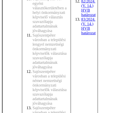
82/2024.
egyéni
(V. 14.)
választókerületében a
HVB
helyi önkormányzati
határozat
képviselő választás
83/2024.
szavazólapja
(V. 14.)
adattartalmának
HVB
jóváhagyása
határozat
Sajószentpéter
városban a települési
lengyel nemzetiségi
önkormányzati
képviselők választása
szavazólapja
adattartalmának
jóváhagyása
Sajószentpéter
városban a települési
német nemzetiségi
önkormányzati
képviselők választása
szavazólapja
adattartalmának
jóváhagyása
Sajószentpéter
városban a települési