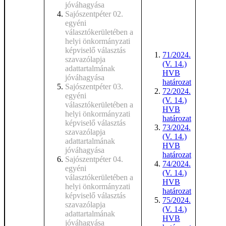
jóváhagyása
Sajószentpéter 02.
egyéni
választókerületében a
helyi önkormányzati
képviselő választás
71/2024.
szavazólapja
(V. 14.)
adattartalmának
HVB
jóváhagyása
határozat
Sajószentpéter 03.
72/2024.
egyéni
(V. 14.)
választókerületében a
HVB
helyi önkormányzati
határozat
képviselő választás
73/2024.
szavazólapja
(V. 14.)
adattartalmának
HVB
jóváhagyása
határozat
Sajószentpéter 04.
74/2024.
egyéni
(V. 14.)
választókerületében a
HVB
helyi önkormányzati
határozat
képviselő választás
75/2024.
szavazólapja
(V. 14.)
adattartalmának
HVB
jóváhagyása