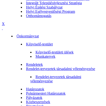
Integrált Településfejlesztési Stratégia
Helyi Építési Szabályzat
Helyi Esélyegyenlőségi Program
Otthontámogatás
X
Önkormányzat
Képviselő-testület
Képviselő-testületi ülések
Munkatervek
Rendeletek
Rendelet-tervezetek társadalmi véleményezése
Rendelet-tervezetek társadalmi
véleményezése
Határozatok
Polgármesteri Határozatok
Pályázatok
Közbeszerzések