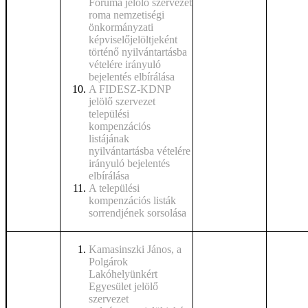
Fóruma jelölő szervezet
roma nemzetiségi
önkormányzati
képviselőjelöltjeként
történő nyilvántartásba
vételére irányuló
bejelentés elbírálása
A FIDESZ-KDNP
jelölő szervezet
települési
kompenzációs
listájának
nyilvántartásba vételére
irányuló bejelentés
elbírálása
A települési
kompenzációs listák
sorrendjének sorsolása
Kamasinszki János, a
Polgárok
Lakóhelyünkért
Egyesület jelölő
szervezet