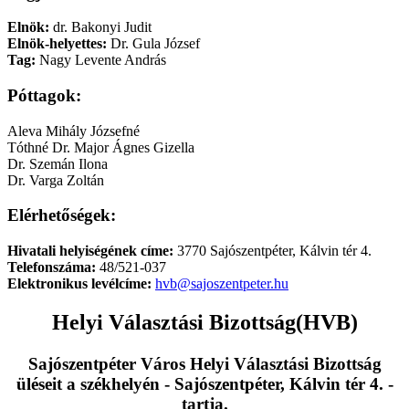
Elnök:
dr. Bakonyi Judit
Elnök-helyettes:
Dr. Gula József
Tag:
Nagy Levente András
Póttagok:
Aleva Mihály Józsefné
Tóthné Dr. Major Ágnes Gizella
Dr. Szemán Ilona
Dr. Varga Zoltán
Elérhetőségek:
Hivatali helyiségének címe:
3770 Sajószentpéter, Kálvin tér 4.
Telefonszáma:
48/521-037
Elektronikus levélcíme:
hvb@sajoszentpeter.hu
Helyi Választási Bizottság(HVB)
Sajószentpéter Város Helyi Választási Bizottság
üléseit a székhelyén - Sajószentpéter, Kálvin tér 4. -
tartja.