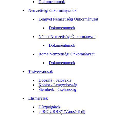
Dokumentumok
Nemzetiségi önkormányzatok
Lengyel Nemzetiségi Önkormányzat
Dokumentumok
Német Nemzetiségi Önkormányzat
Dokumentumok
Roma Nemzetiségi Önkormányzat
Dokumentumok
Testvérvárosok
Dobsina - Szlovákia
Kobiór - Lengyelország
Šternberk - Csehország
Elismerések
Díszpolgárok
„PRO URBE” (Városért) díj