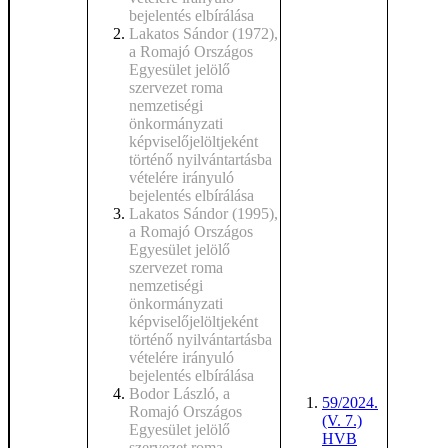
bejelentés elbírálása
Lakatos Sándor (1972),
a Romajó Országos
Egyesület jelölő
szervezet roma
nemzetiségi
önkormányzati
képviselőjelöltjeként
történő nyilvántartásba
vételére irányuló
bejelentés elbírálása
Lakatos Sándor (1995),
a Romajó Országos
Egyesület jelölő
szervezet roma
nemzetiségi
önkormányzati
képviselőjelöltjeként
történő nyilvántartásba
vételére irányuló
bejelentés elbírálása
Bodor László, a
59/2024.
Romajó Országos
(V. 7.)
Egyesület jelölő
HVB
szervezet roma