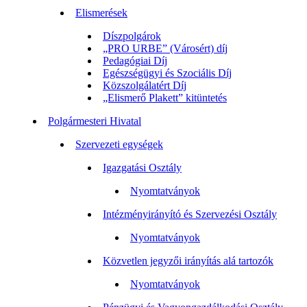
Elismerések
Díszpolgárok
„PRO URBE” (Városért) díj
Pedagógiai Díj
Egészségügyi és Szociális Díj
Közszolgálatért Díj
„Elismerő Plakett” kitüntetés
Polgármesteri Hivatal
Szervezeti egységek
Igazgatási Osztály
Nyomtatványok
Intézményirányító és Szervezési Osztály
Nyomtatványok
Közvetlen jegyzői irányítás alá tartozók
Nyomtatványok