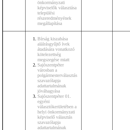
önkormányzati
képviselők választása
települési
részeredményének
megállapítása
Bírság kiszabása
aláírásgyűjtő ívek
átadására vonatkozó
kötelezettség
megszegése miatt
Sajószentpéter
városban a
polgármesterválasztás
szavazólapja
adattartalmának
jóváhagyása
Sajószentpéter 01.
egyéni
választókerületében a
helyi önkormányzati
képviselő választás
szavazólapja
adattartalmának