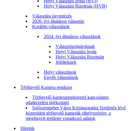
Helyi Választási Iroda (HVI)
Helyi Választási Bizottság (HVB)
Választási ügyintézés
2026. évi általános választás
Korábbi választások
2024. évi általános választások
Választópolgároknak
Helyi Választási Iroda
Helyi Választási Bizottság
Jelölteknek
Helyi választások
Egyéb választások
Térfigyelő Kamera rendszer
Térfigyelő kamerarendszerrel kapcsolatos
adatkezelési tájékoztató
Sajószentpéter Város Közigazgatási Területén lévő
közterületi térfigyelő kamerák elhelyezésére, a
megfigyelt területre vonatkozó adatok
Híreink