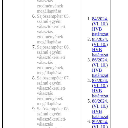
választás
eredményének
megállapítása
Sajószentpéter 05.
84/2024.
számú egyéni
(VI. 10.)
választókerületi-
HVB
választás
határozat
eredményének
85/2024.
megállapítása
(VI. 10.)
Sajószentpéter 06.
HVB
számú egyéni
határozat
választókerületi-
86/2024.
választás
(VI. 10.)
eredményének
HVB
megállapítása
határozat
Sajószentpéter 07.
87/2024.
számú egyéni
(VI. 10.)
választókerületi-
HVB
választás
határozat
eredményének
88/2024.
megállapítása
(VI. 10.)
Sajószentpéter 08.
HVB
számú egyéni
határozat
választókerületi-
89/2024.
választás
(VI. 10.)