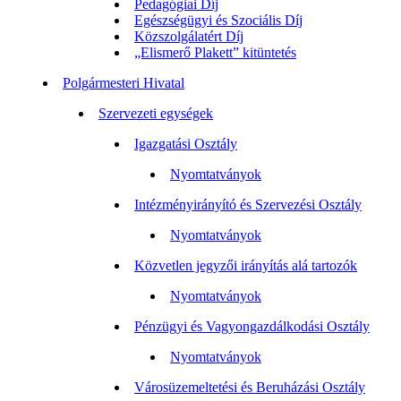
Pedagógiai Díj
Egészségügyi és Szociális Díj
Közszolgálatért Díj
„Elismerő Plakett” kitüntetés
Polgármesteri Hivatal
Szervezeti egységek
Igazgatási Osztály
Nyomtatványok
Intézményirányító és Szervezési Osztály
Nyomtatványok
Közvetlen jegyzői irányítás alá tartozók
Nyomtatványok
Pénzügyi és Vagyongazdálkodási Osztály
Nyomtatványok
Városüzemeltetési és Beruházási Osztály