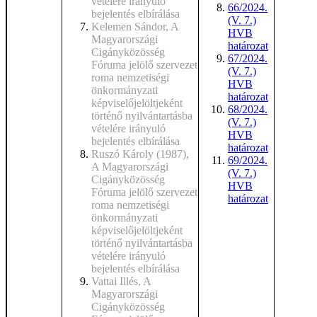
vételére irányuló
66/2024.
bejelentés elbírálása
(V. 7.)
Kelemen Sándor, A
HVB
Magyarországi
határozat
Cigányközösség
67/2024.
Fóruma jelölő szervezet
(V. 7.)
roma nemzetiségi
HVB
önkormányzati
határozat
képviselőjelöltjeként
68/2024.
történő nyilvántartásba
(V. 7.)
vételére irányuló
HVB
bejelentés elbírálása
határozat
Ruszó Károly (1987),
69/2024.
A Magyarországi
(V. 7.)
Cigányközösség
HVB
Fóruma jelölő szervezet
határozat
roma nemzetiségi
önkormányzati
képviselőjelöltjeként
történő nyilvántartásba
vételére irányuló
bejelentés elbírálása
Vattai Illés, A
Magyarországi
Cigányközösség