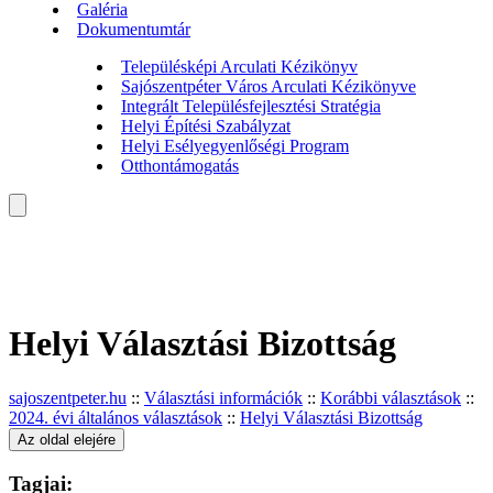
Galéria
Dokumentumtár
Településképi Arculati Kézikönyv
Sajószentpéter Város Arculati Kézikönyve
Integrált Településfejlesztési Stratégia
Helyi Építési Szabályzat
Helyi Esélyegyenlőségi Program
Otthontámogatás
Helyi Választási Bizottság
sajoszentpeter.hu
::
Választási információk
::
Korábbi választások
::
2024. évi általános választások
::
Helyi Választási Bizottság
Az oldal elejére
Tagjai: