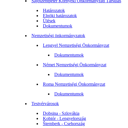
Sajószentpéter Környéki Önkormányzati Társulás
Határozatok
Elnöki határozatok
Ülések
Dokumentumok
Nemzetiségi önkormányzatok
Lengyel Nemzetiségi Önkormányzat
Dokumentumok
Német Nemzetiségi Önkormányzat
Dokumentumok
Roma Nemzetiségi Önkormányzat
Dokumentumok
Testvérvárosok
Dobsina - Szlovákia
Kobiór - Lengyelország
Šternberk - Csehország