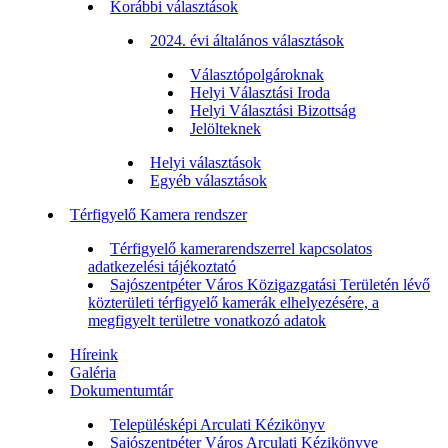
Korábbi választások
2024. évi általános választások
Választópolgároknak
Helyi Választási Iroda
Helyi Választási Bizottság
Jelölteknek
Helyi választások
Egyéb választások
Térfigyelő Kamera rendszer
Térfigyelő kamerarendszerrel kapcsolatos
adatkezelési tájékoztató
Sajószentpéter Város Közigazgatási Területén lévő
közterületi térfigyelő kamerák elhelyezésére, a
megfigyelt területre vonatkozó adatok
Híreink
Galéria
Dokumentumtár
Településképi Arculati Kézikönyv
Sajószentpéter Város Arculati Kézikönyve