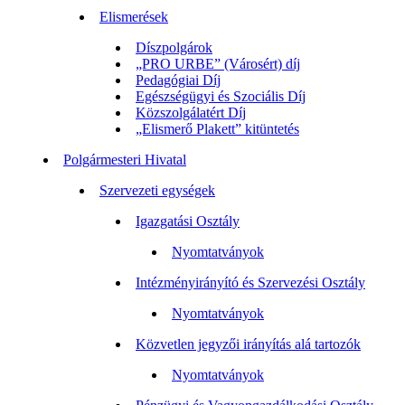
Elismerések
Díszpolgárok
„PRO URBE” (Városért) díj
Pedagógiai Díj
Egészségügyi és Szociális Díj
Közszolgálatért Díj
„Elismerő Plakett” kitüntetés
Polgármesteri Hivatal
Szervezeti egységek
Igazgatási Osztály
Nyomtatványok
Intézményirányító és Szervezési Osztály
Nyomtatványok
Közvetlen jegyzői irányítás alá tartozók
Nyomtatványok