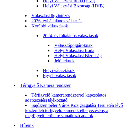
Helyi Választási Iroda (HVI)
Helyi Választási Bizottság (HVB)
Választási ügyintézés
2026. évi általános választás
Korábbi választások
2024. évi általános választások
Választópolgároknak
Helyi Választási Iroda
Helyi Választási Bizottság
Jelölteknek
Helyi választások
Egyéb választások
Térfigyelő Kamera rendszer
Térfigyelő kamerarendszerrel kapcsolatos
adatkezelési tájékoztató
Sajószentpéter Város Közigazgatási Területén lévő
közterületi térfigyelő kamerák elhelyezésére, a
megfigyelt területre vonatkozó adatok
Híreink