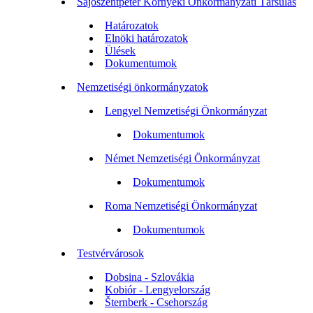
Sajószentpéter Környéki Önkormányzati Társulás
Határozatok
Elnöki határozatok
Ülések
Dokumentumok
Nemzetiségi önkormányzatok
Lengyel Nemzetiségi Önkormányzat
Dokumentumok
Német Nemzetiségi Önkormányzat
Dokumentumok
Roma Nemzetiségi Önkormányzat
Dokumentumok
Testvérvárosok
Dobsina - Szlovákia
Kobiór - Lengyelország
Šternberk - Csehország