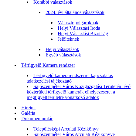
Korábbi választások
2024. évi általános választások
Választópolgároknak
Helyi Választási Iroda
Helyi Választási Bizottság
Jelölteknek
Helyi választások
Egyéb választások
Térfigyelő Kamera rendszer
Térfigyelő kamerarendszerrel kapcsolatos
adatkezelési tájékoztató
Sajószentpéter Város Közigazgatási Területén lévő
közterületi térfigyelő kamerák elhelyezésére, a
megfigyelt területre vonatkozó adatok
Híreink
Galéria
Dokumentumtár
Településképi Arculati Kézikönyv
Sajószentpéter Város Arculati Kézikönyve