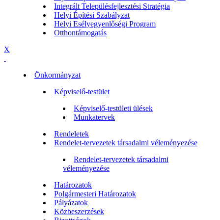
Integrált Településfejlesztési Stratégia
Helyi Építési Szabályzat
Helyi Esélyegyenlőségi Program
Otthontámogatás
X
Önkormányzat
Képviselő-testület
Képviselő-testületi ülések
Munkatervek
Rendeletek
Rendelet-tervezetek társadalmi véleményezése
Rendelet-tervezetek társadalmi
véleményezése
Határozatok
Polgármesteri Határozatok
Pályázatok
Közbeszerzések