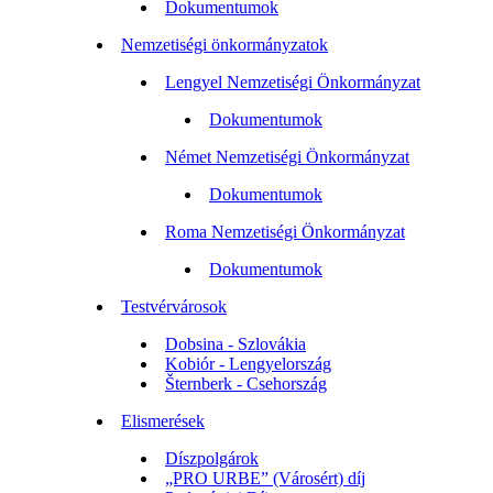
Dokumentumok
Nemzetiségi önkormányzatok
Lengyel Nemzetiségi Önkormányzat
Dokumentumok
Német Nemzetiségi Önkormányzat
Dokumentumok
Roma Nemzetiségi Önkormányzat
Dokumentumok
Testvérvárosok
Dobsina - Szlovákia
Kobiór - Lengyelország
Šternberk - Csehország
Elismerések
Díszpolgárok
„PRO URBE” (Városért) díj