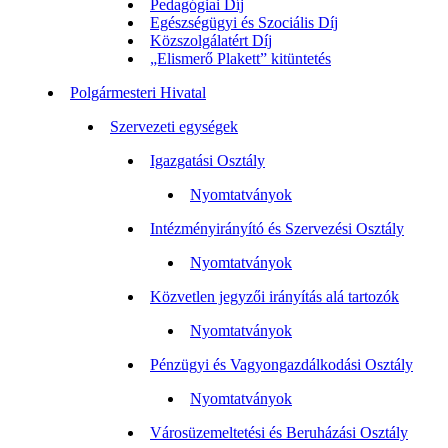
Pedagógiai Díj
Egészségügyi és Szociális Díj
Közszolgálatért Díj
„Elismerő Plakett” kitüntetés
Polgármesteri Hivatal
Szervezeti egységek
Igazgatási Osztály
Nyomtatványok
Intézményirányító és Szervezési Osztály
Nyomtatványok
Közvetlen jegyzői irányítás alá tartozók
Nyomtatványok
Pénzügyi és Vagyongazdálkodási Osztály
Nyomtatványok
Városüzemeltetési és Beruházási Osztály