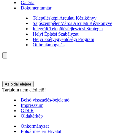
Galéria
Dokumentumtár
Településképi Arculati Kézikönyv
Sajószentpéter Város Arculati Kézikönyve
Integrált Településfejlesztési Stratégia
Helyi Építési Szabályzat
Helyi Esélyegyenlőségi Program
Otthontámogatás
Az oldal elejére
Tartalom nem elérhető!
Belső visszaélés-bejelentő
Impresszum
GDPR
Oldaltérkép
Önkormányzat
Polgármesteri Hivatal