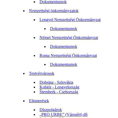
Dokumentumok
Nemzetiségi önkormányzatok
Lengyel Nemzetiségi Önkormányzat
Dokumentumok
Német Nemzetiségi Önkormányzat
Dokumentumok
Roma Nemzetiségi Önkormányzat
Dokumentumok
Testvérvárosok
Dobsina - Szlovákia
Kobiór - Lengyelország
Šternberk - Csehország
Elismerések
Díszpolgárok
„PRO URBE” (Városért) díj