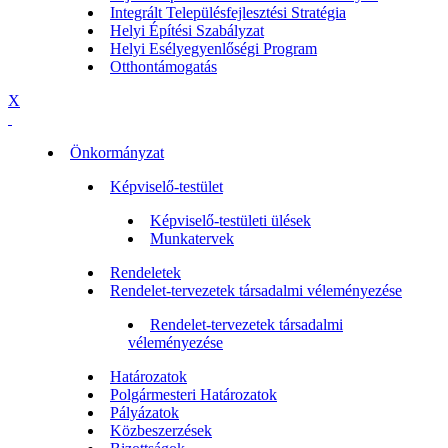
Integrált Településfejlesztési Stratégia
Helyi Építési Szabályzat
Helyi Esélyegyenlőségi Program
Otthontámogatás
X
Önkormányzat
Képviselő-testület
Képviselő-testületi ülések
Munkatervek
Rendeletek
Rendelet-tervezetek társadalmi véleményezése
Rendelet-tervezetek társadalmi
véleményezése
Határozatok
Polgármesteri Határozatok
Pályázatok
Közbeszerzések