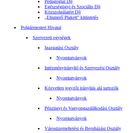
Pedagógiai Díj
Egészségügyi és Szociális Díj
Közszolgálatért Díj
„Elismerő Plakett” kitüntetés
Polgármesteri Hivatal
Szervezeti egységek
Igazgatási Osztály
Nyomtatványok
Intézményirányító és Szervezési Osztály
Nyomtatványok
Közvetlen jegyzői irányítás alá tartozók
Nyomtatványok
Pénzügyi és Vagyongazdálkodási Osztály
Nyomtatványok
Városüzemeltetési és Beruházási Osztály