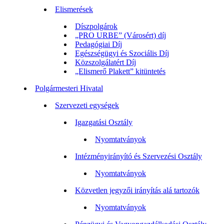
Elismerések
Díszpolgárok
„PRO URBE” (Városért) díj
Pedagógiai Díj
Egészségügyi és Szociális Díj
Közszolgálatért Díj
„Elismerő Plakett” kitüntetés
Polgármesteri Hivatal
Szervezeti egységek
Igazgatási Osztály
Nyomtatványok
Intézményirányító és Szervezési Osztály
Nyomtatványok
Közvetlen jegyzői irányítás alá tartozók
Nyomtatványok