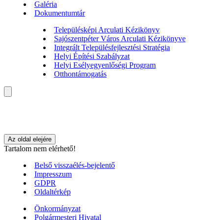
Galéria
Dokumentumtár
Településképi Arculati Kézikönyv
Sajószentpéter Város Arculati Kézikönyve
Integrált Településfejlesztési Stratégia
Helyi Építési Szabályzat
Helyi Esélyegyenlőségi Program
Otthontámogatás
Az oldal elejére
Tartalom nem elérhető!
Belső visszaélés-bejelentő
Impresszum
GDPR
Oldaltérkép
Önkormányzat
Polgármesteri Hivatal