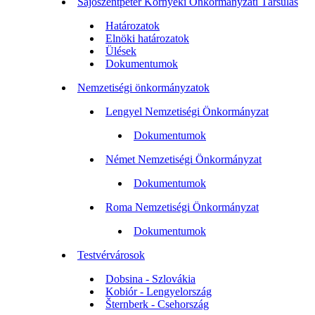
Sajószentpéter Környéki Önkormányzati Társulás
Határozatok
Elnöki határozatok
Ülések
Dokumentumok
Nemzetiségi önkormányzatok
Lengyel Nemzetiségi Önkormányzat
Dokumentumok
Német Nemzetiségi Önkormányzat
Dokumentumok
Roma Nemzetiségi Önkormányzat
Dokumentumok
Testvérvárosok
Dobsina - Szlovákia
Kobiór - Lengyelország
Šternberk - Csehország