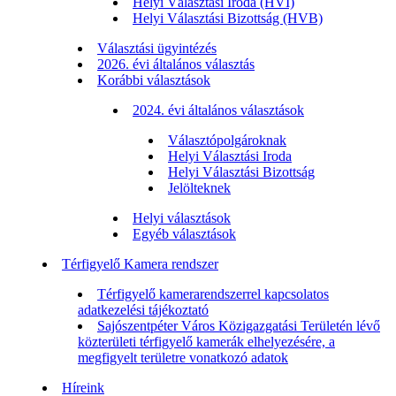
Helyi Választási Iroda (HVI)
Helyi Választási Bizottság (HVB)
Választási ügyintézés
2026. évi általános választás
Korábbi választások
2024. évi általános választások
Választópolgároknak
Helyi Választási Iroda
Helyi Választási Bizottság
Jelölteknek
Helyi választások
Egyéb választások
Térfigyelő Kamera rendszer
Térfigyelő kamerarendszerrel kapcsolatos
adatkezelési tájékoztató
Sajószentpéter Város Közigazgatási Területén lévő
közterületi térfigyelő kamerák elhelyezésére, a
megfigyelt területre vonatkozó adatok
Híreink