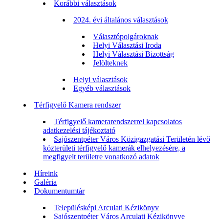
Korábbi választások
2024. évi általános választások
Választópolgároknak
Helyi Választási Iroda
Helyi Választási Bizottság
Jelölteknek
Helyi választások
Egyéb választások
Térfigyelő Kamera rendszer
Térfigyelő kamerarendszerrel kapcsolatos
adatkezelési tájékoztató
Sajószentpéter Város Közigazgatási Területén lévő
közterületi térfigyelő kamerák elhelyezésére, a
megfigyelt területre vonatkozó adatok
Híreink
Galéria
Dokumentumtár
Településképi Arculati Kézikönyv
Sajószentpéter Város Arculati Kézikönyve