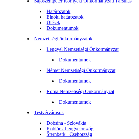
Sajószentpéter Környéki Önkormányzati Társulás
Határozatok
Elnöki határozatok
Ülések
Dokumentumok
Nemzetiségi önkormányzatok
Lengyel Nemzetiségi Önkormányzat
Dokumentumok
Német Nemzetiségi Önkormányzat
Dokumentumok
Roma Nemzetiségi Önkormányzat
Dokumentumok
Testvérvárosok
Dobsina - Szlovákia
Kobiór - Lengyelország
Šternberk - Csehország