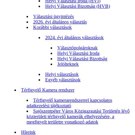
Helyi Választási Iroda (HVI)
Helyi Választási Bizottság (HVB)
Választási ügyintézés
2026. évi általános választás
Korábbi választások
2024. évi általános választások
Választópolgároknak
Helyi Választási Iroda
Helyi Választási Bizottság
Jelölteknek
Helyi választások
Egyéb választások
Térfigyelő Kamera rendszer
Térfigyelő kamerarendszerrel kapcsolatos
adatkezelési tájékoztató
Sajószentpéter Város Közigazgatási Területén lévő
közterületi térfigyelő kamerák elhelyezésére, a
megfigyelt területre vonatkozó adatok
Híreink