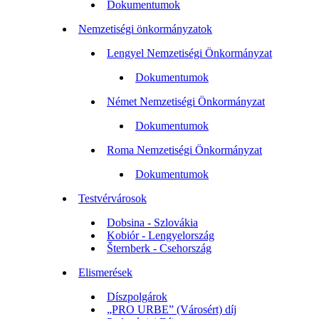
Dokumentumok
Nemzetiségi önkormányzatok
Lengyel Nemzetiségi Önkormányzat
Dokumentumok
Német Nemzetiségi Önkormányzat
Dokumentumok
Roma Nemzetiségi Önkormányzat
Dokumentumok
Testvérvárosok
Dobsina - Szlovákia
Kobiór - Lengyelország
Šternberk - Csehország
Elismerések
Díszpolgárok
„PRO URBE” (Városért) díj