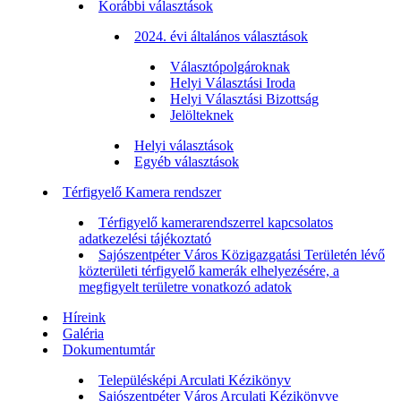
Korábbi választások
2024. évi általános választások
Választópolgároknak
Helyi Választási Iroda
Helyi Választási Bizottság
Jelölteknek
Helyi választások
Egyéb választások
Térfigyelő Kamera rendszer
Térfigyelő kamerarendszerrel kapcsolatos
adatkezelési tájékoztató
Sajószentpéter Város Közigazgatási Területén lévő
közterületi térfigyelő kamerák elhelyezésére, a
megfigyelt területre vonatkozó adatok
Híreink
Galéria
Dokumentumtár
Településképi Arculati Kézikönyv
Sajószentpéter Város Arculati Kézikönyve