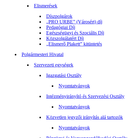
Elismerések
Díszpolgárok
„PRO URBE” (Városért) díj
Pedagógiai Díj
Egészségügyi és Szociális Díj
Közszolgálatért Díj
„Elismerő Plakett” kitüntetés
Polgármesteri Hivatal
Szervezeti egységek
Igazgatási Osztály
Nyomtatványok
Intézményirányító és Szervezési Osztály
Nyomtatványok
Közvetlen jegyzői irányítás alá tartozók
Nyomtatványok