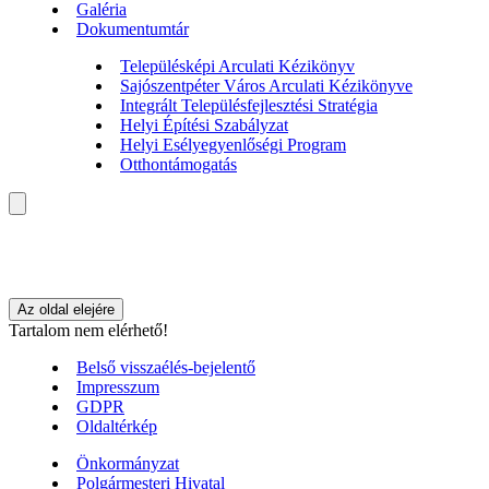
Galéria
Dokumentumtár
Településképi Arculati Kézikönyv
Sajószentpéter Város Arculati Kézikönyve
Integrált Településfejlesztési Stratégia
Helyi Építési Szabályzat
Helyi Esélyegyenlőségi Program
Otthontámogatás
Az oldal elejére
Tartalom nem elérhető!
Belső visszaélés-bejelentő
Impresszum
GDPR
Oldaltérkép
Önkormányzat
Polgármesteri Hivatal