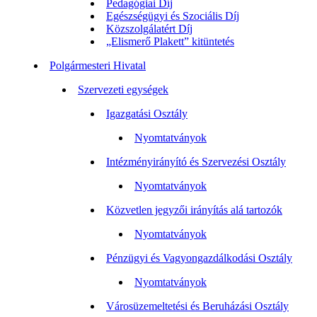
Pedagógiai Díj
Egészségügyi és Szociális Díj
Közszolgálatért Díj
„Elismerő Plakett” kitüntetés
Polgármesteri Hivatal
Szervezeti egységek
Igazgatási Osztály
Nyomtatványok
Intézményirányító és Szervezési Osztály
Nyomtatványok
Közvetlen jegyzői irányítás alá tartozók
Nyomtatványok
Pénzügyi és Vagyongazdálkodási Osztály
Nyomtatványok
Városüzemeltetési és Beruházási Osztály