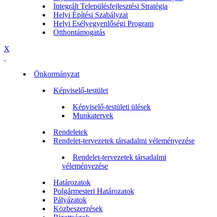
Integrált Településfejlesztési Stratégia
Helyi Építési Szabályzat
Helyi Esélyegyenlőségi Program
Otthontámogatás
X
Önkormányzat
Képviselő-testület
Képviselő-testületi ülések
Munkatervek
Rendeletek
Rendelet-tervezetek társadalmi véleményezése
Rendelet-tervezetek társadalmi
véleményezése
Határozatok
Polgármesteri Határozatok
Pályázatok
Közbeszerzések