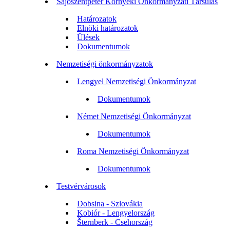
Sajószentpéter Környéki Önkormányzati Társulás
Határozatok
Elnöki határozatok
Ülések
Dokumentumok
Nemzetiségi önkormányzatok
Lengyel Nemzetiségi Önkormányzat
Dokumentumok
Német Nemzetiségi Önkormányzat
Dokumentumok
Roma Nemzetiségi Önkormányzat
Dokumentumok
Testvérvárosok
Dobsina - Szlovákia
Kobiór - Lengyelország
Šternberk - Csehország