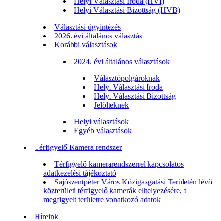
Helyi Választási Iroda (HVI)
Helyi Választási Bizottság (HVB)
Választási ügyintézés
2026. évi általános választás
Korábbi választások
2024. évi általános választások
Választópolgároknak
Helyi Választási Iroda
Helyi Választási Bizottság
Jelölteknek
Helyi választások
Egyéb választások
Térfigyelő Kamera rendszer
Térfigyelő kamerarendszerrel kapcsolatos
adatkezelési tájékoztató
Sajószentpéter Város Közigazgatási Területén lévő
közterületi térfigyelő kamerák elhelyezésére, a
megfigyelt területre vonatkozó adatok
Híreink