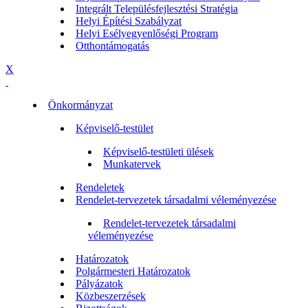
Integrált Településfejlesztési Stratégia
Helyi Építési Szabályzat
Helyi Esélyegyenlőségi Program
Otthontámogatás
X
Önkormányzat
Képviselő-testület
Képviselő-testületi ülések
Munkatervek
Rendeletek
Rendelet-tervezetek társadalmi véleményezése
Rendelet-tervezetek társadalmi
véleményezése
Határozatok
Polgármesteri Határozatok
Pályázatok
Közbeszerzések