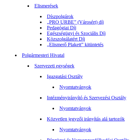
Elismerések
Díszpolgárok
„PRO URBE” (Városért) díj
Pedagógiai Díj
Egészségügyi és Szociális Díj
Közszolgálatért Díj
„Elismerő Plakett” kitüntetés
Polgármesteri Hivatal
Szervezeti egységek
Igazgatási Osztály
Nyomtatványok
Intézményirányító és Szervezési Osztály
Nyomtatványok
Közvetlen jegyzői irányítás alá tartozók
Nyomtatványok