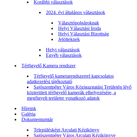
Korábbi választások
2024. évi általános választások
Választópolgároknak
Helyi Választási Iroda
Helyi Választási Bizottság
Jelölteknek
Helyi választások
Egyéb választások
Térfigyelő Kamera rendszer
Térfigyelő kamerarendszerrel kapcsolatos
adatkezelési tájékoztató
Sajószentpéter Város Közigazgatási Területén lévő
közterületi térfigyelő kamerák elhelyezésére, a
megfigyelt területre vonatkozó adatok
Híreink
Galéria
Dokumentumtár
Településképi Arculati Kézikönyv
Sajószentpéter Város Arculati Kézikönyve