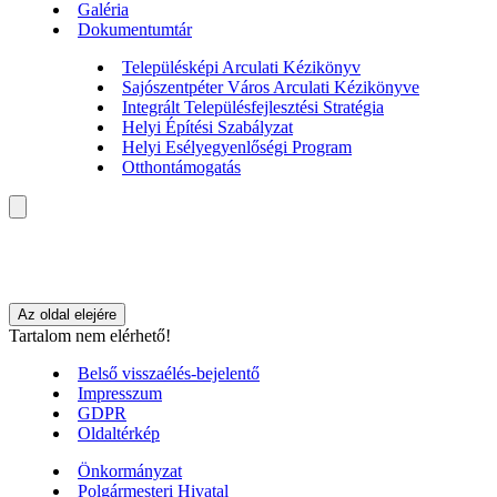
Galéria
Dokumentumtár
Településképi Arculati Kézikönyv
Sajószentpéter Város Arculati Kézikönyve
Integrált Településfejlesztési Stratégia
Helyi Építési Szabályzat
Helyi Esélyegyenlőségi Program
Otthontámogatás
Az oldal elejére
Tartalom nem elérhető!
Belső visszaélés-bejelentő
Impresszum
GDPR
Oldaltérkép
Önkormányzat
Polgármesteri Hivatal