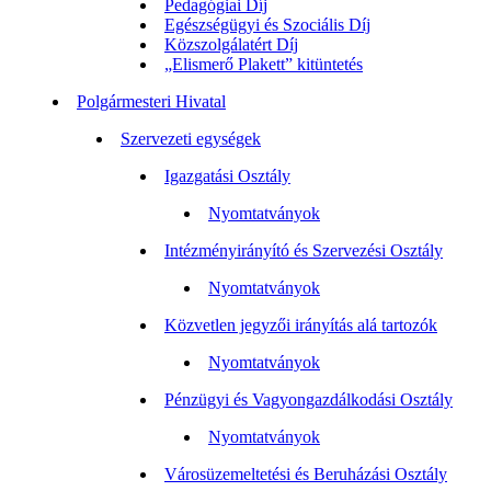
Pedagógiai Díj
Egészségügyi és Szociális Díj
Közszolgálatért Díj
„Elismerő Plakett” kitüntetés
Polgármesteri Hivatal
Szervezeti egységek
Igazgatási Osztály
Nyomtatványok
Intézményirányító és Szervezési Osztály
Nyomtatványok
Közvetlen jegyzői irányítás alá tartozók
Nyomtatványok
Pénzügyi és Vagyongazdálkodási Osztály
Nyomtatványok
Városüzemeltetési és Beruházási Osztály