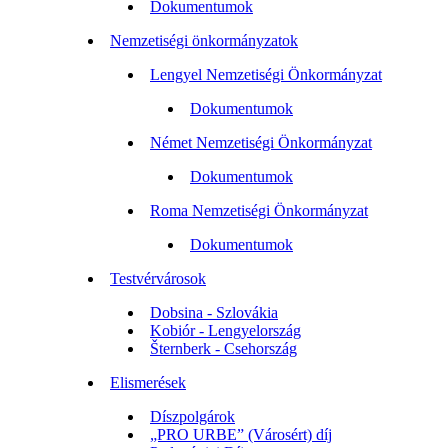
Dokumentumok
Nemzetiségi önkormányzatok
Lengyel Nemzetiségi Önkormányzat
Dokumentumok
Német Nemzetiségi Önkormányzat
Dokumentumok
Roma Nemzetiségi Önkormányzat
Dokumentumok
Testvérvárosok
Dobsina - Szlovákia
Kobiór - Lengyelország
Šternberk - Csehország
Elismerések
Díszpolgárok
„PRO URBE” (Városért) díj