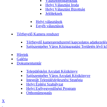
Választópolgároknak
Helyi Választási Iroda
Helyi Választási Bizottság
Jelölteknek
Helyi választások
Egyéb választások
Térfigyelő Kamera rendszer
Térfigyelő kamerarendszerrel kapcsolatos adatkezelési
Sajószentpéter Város Közigazgatási Területén lévő köz
Híreink
Galéria
Dokumentumtár
Településképi Arculati Kézikönyv
Sajószentpéter Város Arculati Kézikönyve
Integrált Településfejlesztési Stratégia
Helyi Építési Szabályzat
Helyi Esélyegyenlőségi Program
Otthontámogatás
X