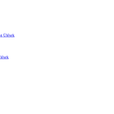
ág Ülések
Ülések