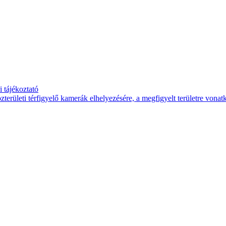
 tájékoztató
területi térfigyelő kamerák elhelyezésére, a megfigyelt területre vona