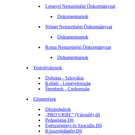
Lengyel Nemzetiségi Önkormányzat
Dokumentumok
Német Nemzetiségi Önkormányzat
Dokumentumok
Roma Nemzetiségi Önkormányzat
Dokumentumok
Testvérvárosok
Dobsina - Szlovákia
Kobiór - Lengyelország
Šternberk - Csehország
Elismerések
Díszpolgárok
„PRO URBE” (Városért) díj
Pedagógiai Díj
Egészségügyi és Szociális Díj
Közszolgálatért Díj