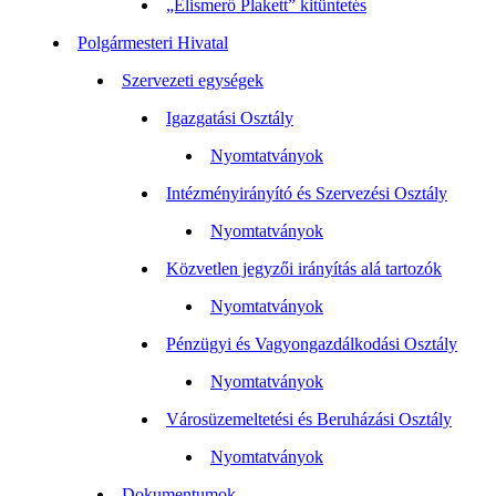
„Elismerő Plakett” kitüntetés
Polgármesteri Hivatal
Szervezeti egységek
Igazgatási Osztály
Nyomtatványok
Intézményirányító és Szervezési Osztály
Nyomtatványok
Közvetlen jegyzői irányítás alá tartozók
Nyomtatványok
Pénzügyi és Vagyongazdálkodási Osztály
Nyomtatványok
Városüzemeltetési és Beruházási Osztály
Nyomtatványok
Dokumentumok