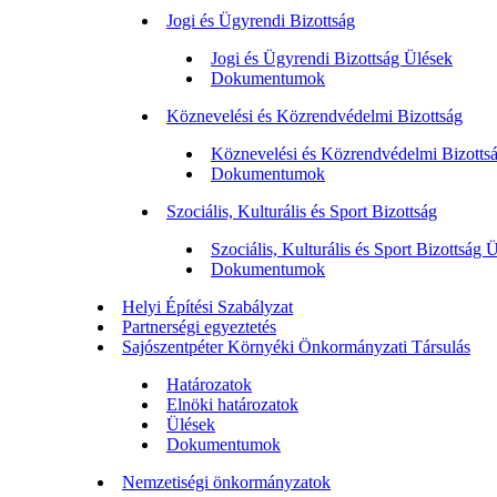
Jogi és Ügyrendi Bizottság
Jogi és Ügyrendi Bizottság Ülések
Dokumentumok
Köznevelési és Közrendvédelmi Bizottság
Köznevelési és Közrendvédelmi Bizotts
Dokumentumok
Szociális, Kulturális és Sport Bizottság
Szociális, Kulturális és Sport Bizottság 
Dokumentumok
Helyi Építési Szabályzat
Partnerségi egyeztetés
Sajószentpéter Környéki Önkormányzati Társulás
Határozatok
Elnöki határozatok
Ülések
Dokumentumok
Nemzetiségi önkormányzatok