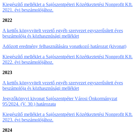
Kiegészítő melléklet a Sajószentpéteri Közétkeztetési Nonprofit Kft.
2021. évi beszámolójához.
2022
A kettős könyvvitelt vezető egyéb szervezet egyszerűsített éves
beszámolója és közhasznúsági melléklet
Adózott eredmény felhasználására vonatkozó határozat (kivonat)
Kiegészítő melléklet a Sajószentpéteri Közétkeztetési Nonprofit Kft.
2022. évi beszámolójához.
2023
A kettős könyvvitelt vezető egyéb szervezet egyszerűsített éves
beszámolója és közhasznúsági melléklet
Jegyzőkönyvi kivonat Sajószentpéter Városi Önkormányzat
95/2024. (V. 30.) határozata
Kiegészítő melléklet a Sajószentpéteri Közétkeztetési Nonprofit Kft.
2023. évi beszámolójához.
2024