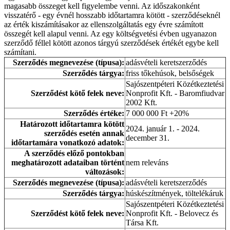
magasabb összeget kell figyelembe venni. Az időszakonként
visszatérő - egy évnél hosszabb időtartamra kötött - szerződéseknél
az érték kiszámításakor az ellenszolgáltatás egy évre számított
összegét kell alapul venni. Az egy költségvetési évben ugyanazon
szerződő féllel kötött azonos tárgyú szerződések értékét egybe kell
számítani.
Szerződés megnevezése (típusa):
adásvételi keretszerződés
Szerződés tárgya:
friss tőkehúsok, belsőségek
Sajószentpéteri Közétkeztetési
Szerződést kötő felek neve:
Nonprofit Kft. - Baromfiudvar
2002 Kft.
Szerződés értéke:
7 000 000 Ft +20%
Határozott időtartamra kötött
2024. január 1. - 2024.
szerződés esetén annak
december 31.
időtartamára vonatkozó adatok:
A szerződés előző pontokban
meghatározott adataiban történt
nem releváns
változások:
Szerződés megnevezése (típusa):
adásvételi keretszerződés
Szerződés tárgya:
húskészítmények, töltelékáruk
Sajószentpéteri Közétkeztetési
Szerződést kötő felek neve:
Nonprofit Kft. - Belovecz és
Társa Kft.