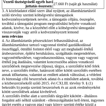
Vezető tisztségviselő egyéb havi
27.660 Ft (saját gk használat)
juttatás összesen:
3. A közfeladatot ellátó szerv által nyújtott, az államháztartásról
szóló törvény szerinti költségvetési támogatások
kedvezményezettjeinek nevére, a támogatás céljára, összegére,
továbbá a támogatási program megvalósítási helyére vonatkozó
adatok, kivéve, ha a közzététel előtt a költségvetési támogatást
visszavonják vagy arról a kedvezményezett lemond
nem releváns
4. Az államháztartás pénzeszközei felhasználásával, az
államháztartáshoz tartozó vagyonnal történő gazdálkodással
összefüggő, ötmillió forintot elérő vagy azt meghaladó értékű
árubeszerzésre, építési beruházásra, szolgáltatás megrendelésre,
vagyonértékesítésre, vagyonhasznosításra, vagyon vagy vagyoni
értékű jog átadására, valamint koncesszióba adásra vonatkozó
szerződések megnevezése (típusa), tárgya, a szerződést kötő felek
neve, a szerződés értéke, határozott időre kötött szerződés esetében
annak időtartama, valamint az említett adatok változásai, a védelmi
és biztonsági célú beszerzések adatai és a minősített adatok, továbbá
a közbeszerzésekről szóló 2015. évi CXLIII. törvény 9. § (1)
bekezdés b) pontja szerinti beszerzések és az azok eredményeként
kötött szerződések adatai kivételével.
A szerződés értéke alatt a szerződés tárgyáért kikötött - általános
forgalmi adó nélkül számított - ellenszolgáltatást kell érteni, ingyenes
ügylet esetén a vagyon piaci vagy könyv szerinti értéke közül a