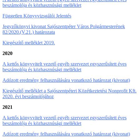
beszámolója és közhasznúsági melléklet
Független Könyvvizsgálói Jelentés
Jegyzőkönyvi kivonat Sajószentpéter Város Polgármesterének
82/2020.(V.21.) határozata
Kiegészítő melléklet 2019.
2020
A kettős könyvvitelt vezető egyéb szervezet egyszerűsített éves
beszámolója és közhasznúsági melléklet
Adózott eredmény felhasználására vonatkozó határozat (kivonat)
Kiegészítő melléklet a Sajószentpéteri Közétkeztetési Nonprofit Kft.
2020. évi beszámolójához
2021
A kettős könyvvitelt vezető egyéb szervezet egyszerűsített éves
beszámolója és közhasznúsági melléklet
Adózott eredmény felhasználására vonatkozó határozat (kivonat)