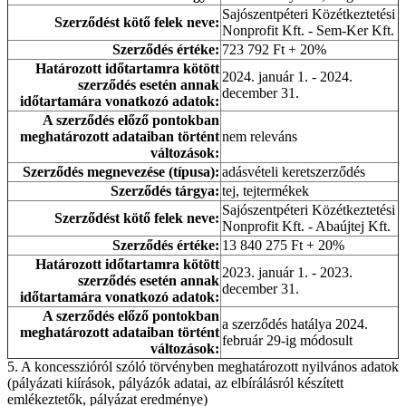
Sajószentpéteri Közétkeztetési
Szerződést kötő felek neve:
Nonprofit Kft. - Sem-Ker Kft.
Szerződés értéke:
723 792 Ft + 20%
Határozott időtartamra kötött
2024. január 1. - 2024.
szerződés esetén annak
december 31.
időtartamára vonatkozó adatok:
A szerződés előző pontokban
meghatározott adataiban történt
nem releváns
változások:
Szerződés megnevezése (típusa):
adásvételi keretszerződés
Szerződés tárgya:
tej, tejtermékek
Sajószentpéteri Közétkeztetési
Szerződést kötő felek neve:
Nonprofit Kft. - Abaújtej Kft.
Szerződés értéke:
13 840 275 Ft + 20%
Határozott időtartamra kötött
2023. január 1. - 2023.
szerződés esetén annak
december 31.
időtartamára vonatkozó adatok:
A szerződés előző pontokban
a szerződés hatálya 2024.
meghatározott adataiban történt
február 29-ig módosult
változások:
5. A koncesszióról szóló törvényben meghatározott nyilvános adatok
(pályázati kiírások, pályázók adatai, az elbírálásról készített
emlékeztetők, pályázat eredménye)