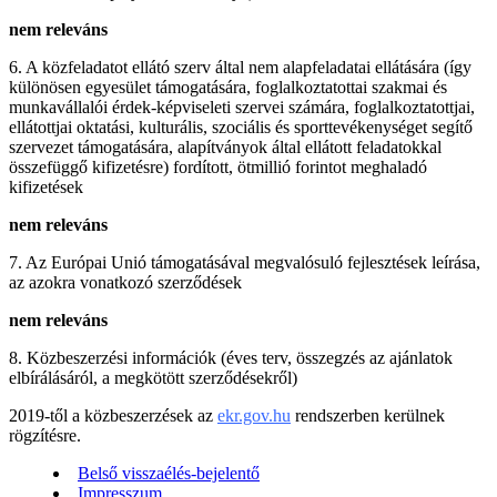
nem releváns
6. A közfeladatot ellátó szerv által nem alapfeladatai ellátására (így
különösen egyesület támogatására, foglalkoztatottai szakmai és
munkavállalói érdek-képviseleti szervei számára, foglalkoztatottjai,
ellátottjai oktatási, kulturális, szociális és sporttevékenységet segítő
szervezet támogatására, alapítványok által ellátott feladatokkal
összefüggő kifizetésre) fordított, ötmillió forintot meghaladó
kifizetések
nem releváns
7. Az Európai Unió támogatásával megvalósuló fejlesztések leírása,
az azokra vonatkozó szerződések
nem releváns
8. Közbeszerzési információk (éves terv, összegzés az ajánlatok
elbírálásáról, a megkötött szerződésekről)
2019-től a közbeszerzések az
ekr.gov.hu
rendszerben kerülnek
rögzítésre.
Belső visszaélés-bejelentő
Impresszum