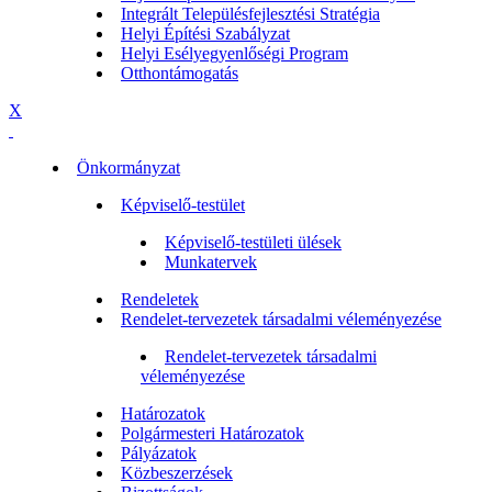
Integrált Településfejlesztési Stratégia
Helyi Építési Szabályzat
Helyi Esélyegyenlőségi Program
Otthontámogatás
X
Önkormányzat
Képviselő-testület
Képviselő-testületi ülések
Munkatervek
Rendeletek
Rendelet-tervezetek társadalmi véleményezése
Rendelet-tervezetek társadalmi
véleményezése
Határozatok
Polgármesteri Határozatok
Pályázatok
Közbeszerzések