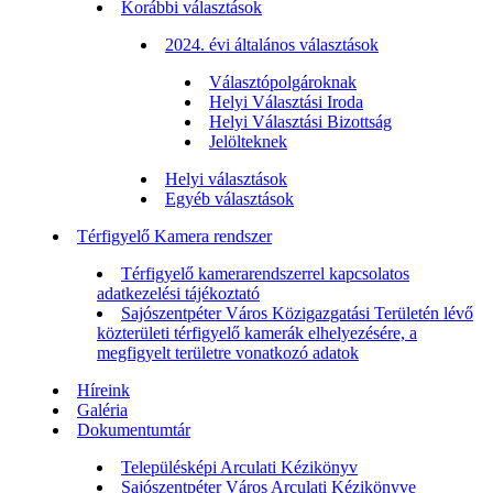
Korábbi választások
2024. évi általános választások
Választópolgároknak
Helyi Választási Iroda
Helyi Választási Bizottság
Jelölteknek
Helyi választások
Egyéb választások
Térfigyelő Kamera rendszer
Térfigyelő kamerarendszerrel kapcsolatos
adatkezelési tájékoztató
Sajószentpéter Város Közigazgatási Területén lévő
közterületi térfigyelő kamerák elhelyezésére, a
megfigyelt területre vonatkozó adatok
Híreink
Galéria
Dokumentumtár
Településképi Arculati Kézikönyv
Sajószentpéter Város Arculati Kézikönyve