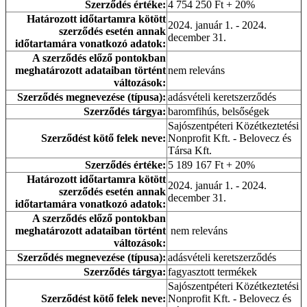
Szerződés értéke:
4 754 250 Ft + 20%
Határozott időtartamra kötött
2024. január 1. - 2024.
szerződés esetén annak
december 31.
időtartamára vonatkozó adatok:
A szerződés előző pontokban
meghatározott adataiban történt
nem releváns
változások:
Szerződés megnevezése (típusa):
adásvételi keretszerződés
Szerződés tárgya:
baromfihús, belsőségek
Sajószentpéteri Közétkeztetési
Szerződést kötő felek neve:
Nonprofit Kft. - Belovecz és
Társa Kft.
Szerződés értéke:
5 189 167 Ft + 20%
Határozott időtartamra kötött
2024. január 1. - 2024.
szerződés esetén annak
december 31.
időtartamára vonatkozó adatok:
A szerződés előző pontokban
meghatározott adataiban történt
nem releváns
változások:
Szerződés megnevezése (típusa):
adásvételi keretszerződés
Szerződés tárgya:
fagyasztott termékek
Sajószentpéteri Közétkeztetési
Szerződést kötő felek neve:
Nonprofit Kft. - Belovecz és