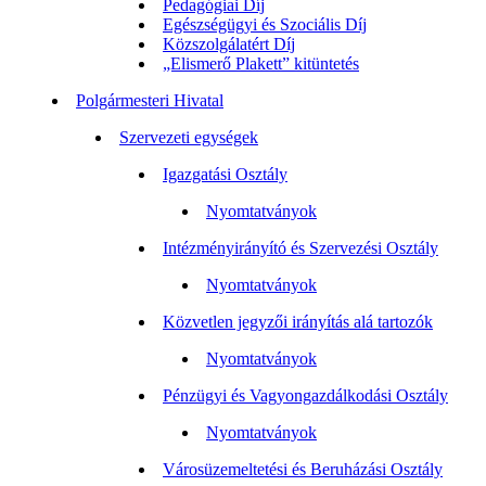
Pedagógiai Díj
Egészségügyi és Szociális Díj
Közszolgálatért Díj
„Elismerő Plakett” kitüntetés
Polgármesteri Hivatal
Szervezeti egységek
Igazgatási Osztály
Nyomtatványok
Intézményirányító és Szervezési Osztály
Nyomtatványok
Közvetlen jegyzői irányítás alá tartozók
Nyomtatványok
Pénzügyi és Vagyongazdálkodási Osztály
Nyomtatványok
Városüzemeltetési és Beruházási Osztály