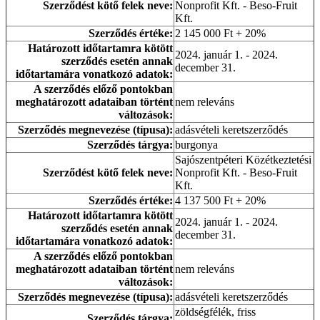
Szerződést kötő felek neve:
Nonprofit Kft. - Beso-Fruit
Kft.
Szerződés értéke:
2 145 000 Ft + 20%
Határozott időtartamra kötött
2024. január 1. - 2024.
szerződés esetén annak
december 31.
időtartamára vonatkozó adatok:
A szerződés előző pontokban
meghatározott adataiban történt
nem releváns
változások:
Szerződés megnevezése (típusa):
adásvételi keretszerződés
Szerződés tárgya:
burgonya
Sajószentpéteri Közétkeztetési
Szerződést kötő felek neve:
Nonprofit Kft. - Beso-Fruit
Kft.
Szerződés értéke:
4 137 500 Ft + 20%
Határozott időtartamra kötött
2024. január 1. - 2024.
szerződés esetén annak
december 31.
időtartamára vonatkozó adatok:
A szerződés előző pontokban
meghatározott adataiban történt
nem releváns
változások:
Szerződés megnevezése (típusa):
adásvételi keretszerződés
zöldségfélék, friss
Szerződés tárgya: