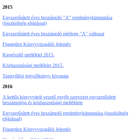
2015
Egyszerűsített éves beszámoló "A" eredménykimutatása
(összköltség eljárással)
Egyszerűsített éves beszámoló mérlege "A" változat
Független Könyvvizsgálói Jelentés
Kiegészítő melléklet 2015.
Közhasznúsági melléklet 2015.
Taggyűlési jegyzőkönyv kivonata
2016
A kettős könyvvitelt vezető egyéb szervezet egyszerűsített
beszámolója és közhasznúsági melléklete
Egyszerűsített éves beszámoló eredménykimutatása (összköltség
eljárással)
Független Könyvvizsgálói Jelentés