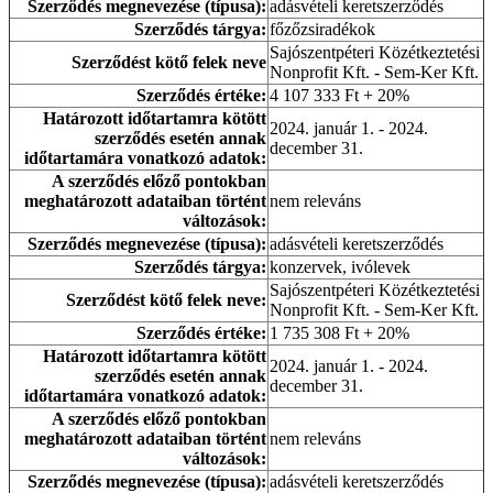
Szerződés megnevezése (típusa):
adásvételi keretszerződés
Szerződés tárgya:
főzőzsiradékok
Sajószentpéteri Közétkeztetési
Szerződést kötő felek neve
Nonprofit Kft. - Sem-Ker Kft.
Szerződés értéke:
4 107 333 Ft + 20%
Határozott időtartamra kötött
2024. január 1. - 2024.
szerződés esetén annak
december 31.
időtartamára vonatkozó adatok:
A szerződés előző pontokban
meghatározott adataiban történt
nem releváns
változások:
Szerződés megnevezése (típusa):
adásvételi keretszerződés
Szerződés tárgya:
konzervek, ivólevek
Sajószentpéteri Közétkeztetési
Szerződést kötő felek neve:
Nonprofit Kft. - Sem-Ker Kft.
Szerződés értéke:
1 735 308 Ft + 20%
Határozott időtartamra kötött
2024. január 1. - 2024.
szerződés esetén annak
december 31.
időtartamára vonatkozó adatok:
A szerződés előző pontokban
meghatározott adataiban történt
nem releváns
változások:
Szerződés megnevezése (típusa):
adásvételi keretszerződés