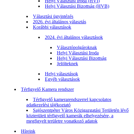
Helyi Választási Iroda (HVI)
Helyi Választási Bizottság (HVB)
Választási ügyintézés
2026. évi általános választás
Korábbi választások
2024. évi általános választások
Választópolgároknak
Helyi Választási Iroda
Helyi Választási Bizottság
Jelölteknek
Helyi választások
Egyéb választások
Térfigyelő Kamera rendszer
Térfigyelő kamerarendszerrel kapcsolatos
adatkezelési tájékoztató
Sajószentpéter Város Közigazgatási Területén lévő
közterületi térfigyelő kamerák elhelyezésére, a
megfigyelt területre vonatkozó adatok
Híreink