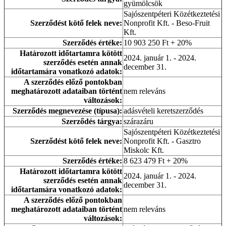
gyümölcsök
Sajószentpéteri Közétkeztetési
Szerződést kötő felek neve:
Nonprofit Kft. - Beso-Fruit
Kft.
Szerződés értéke:
10 903 250 Ft + 20%
Határozott időtartamra kötött
2024. január 1. - 2024.
szerződés esetén annak
december 31.
időtartamára vonatkozó adatok:
A szerződés előző pontokban
meghatározott adataiban történt
nem releváns
változások:
Szerződés megnevezése (típusa):
adásvételi keretszerződés
Szerződés tárgya:
szárazáru
Sajószentpéteri Közétkeztetési
Szerződést kötő felek neve:
Nonprofit Kft. - Gasztro
Miskolc Kft.
Szerződés értéke:
8 623 479 Ft + 20%
Határozott időtartamra kötött
2024. január 1. - 2024.
szerződés esetén annak
december 31.
időtartamára vonatkozó adatok:
A szerződés előző pontokban
meghatározott adataiban történt
nem releváns
változások: