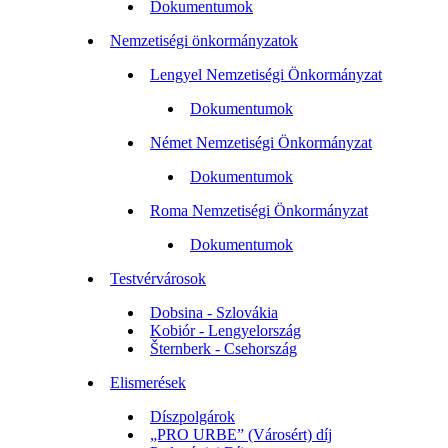
Dokumentumok
Nemzetiségi önkormányzatok
Lengyel Nemzetiségi Önkormányzat
Dokumentumok
Német Nemzetiségi Önkormányzat
Dokumentumok
Roma Nemzetiségi Önkormányzat
Dokumentumok
Testvérvárosok
Dobsina - Szlovákia
Kobiór - Lengyelország
Šternberk - Csehország
Elismerések
Díszpolgárok
„PRO URBE” (Városért) díj