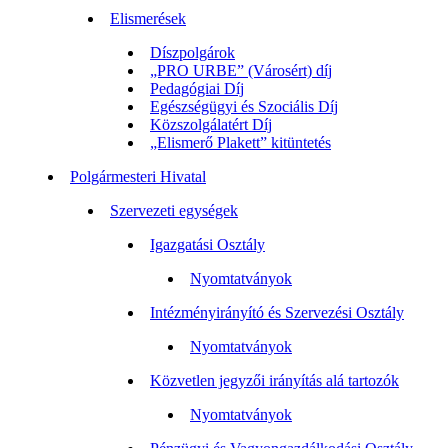
Elismerések
Díszpolgárok
„PRO URBE” (Városért) díj
Pedagógiai Díj
Egészségügyi és Szociális Díj
Közszolgálatért Díj
„Elismerő Plakett” kitüntetés
Polgármesteri Hivatal
Szervezeti egységek
Igazgatási Osztály
Nyomtatványok
Intézményirányító és Szervezési Osztály
Nyomtatványok
Közvetlen jegyzői irányítás alá tartozók
Nyomtatványok