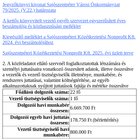
Jegyzőkönyvi kivonat Sajószentpéter Városi Önkormányzat
79/2025. (V.22.) határozata
A kettős könyvvitelt vezető egyéb szervezet egyszerűsített éves
beszámolója és közhasznúsági melléklet
Kiegészítő melléklet a Sajószentpéteri Közétkeztetési Nonprofit Kft.
2024. évi beszámolójához
Sajószentpéteri Közétkeztetési Nonprofit Kft. 2025. évi üzleti terve
2. A közfeladatot ellátó szervnél foglalkoztatottak létszámára és
személyi juttatásaira vonatkozó összesített adatok, illetve összesítve
a vezetők és vezető tisztségviselők illetménye, munkabére, és
rendszeres juttatásai, valamint költségtérítése, az egyéb
alkalmazottaknak nyújtott juttatások fajtája és mértéke összesítve
Főállású dolgozók száma:
22 fő
Vezető tisztségviselők száma:
1 fő
Dolgozói havi munkabér
6.669.700 Ft
összesen:
Dolgozói egyéb havi juttatás
178.750 Ft (bérlettérítés)
összesen:
Vezető tisztségviselő havi
800.000 Ft
munkabére: