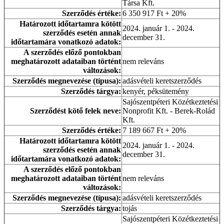
Társa Kft.
Szerződés értéke:
6 350 917 Ft + 20%
Határozott időtartamra kötött
2024. január 1. - 2024.
szerződés esetén annak
december 31.
időtartamára vonatkozó adatok:
A szerződés előző pontokban
meghatározott adataiban történt
nem releváns
változások:
Szerződés megnevezése (típusa):
adásvételi keretszerződés
Szerződés tárgya:
kenyér, péksütemény
Sajószentpéteri Közétkeztetési
Szerződést kötő felek neve:
Nonprofit Kft. - Berek-Rolád
Kft.
Szerződés értéke:
7 189 667 Ft + 20%
Határozott időtartamra kötött
2024. január 1. - 2024.
szerződés esetén annak
december 31.
időtartamára vonatkozó adatok:
A szerződés előző pontokban
meghatározott adataiban történt
nem releváns
változások:
Szerződés megnevezése (típusa):
adásvételi keretszerződés
Szerződés tárgya:
tojás
Sajószentpéteri Közétkeztetési