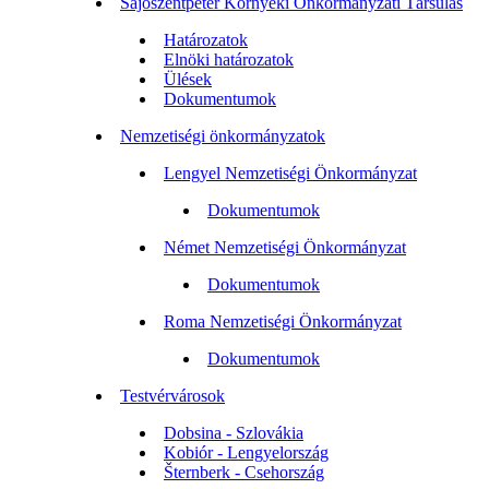
Sajószentpéter Környéki Önkormányzati Társulás
Határozatok
Elnöki határozatok
Ülések
Dokumentumok
Nemzetiségi önkormányzatok
Lengyel Nemzetiségi Önkormányzat
Dokumentumok
Német Nemzetiségi Önkormányzat
Dokumentumok
Roma Nemzetiségi Önkormányzat
Dokumentumok
Testvérvárosok
Dobsina - Szlovákia
Kobiór - Lengyelország
Šternberk - Csehország