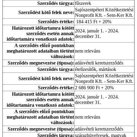
Szerződés tárgya:
fűszerek
Sajószentpéteri Közétkeztetési
Szerződést kötő felek neve:
Nonprofit Kft. - Sem-Ker Kft.
Szerződés értéke:
184 415 Ft + 20%
Határozott időtartamra kötött
2024. január 1. - 2024.
szerződés esetén annak
december 31.
időtartamára vonatkozó adatok:
A szerződés előző pontokban
meghatározott adataiban történt
nem releváns
változások:
Szerződés megnevezése (típusa):
adásvételi keretszerződés
Szerződés tárgya:
ételízesítők, mártások
Sajószentpéteri Közétkeztetési
Szerződést kötő felek neve:
Nonprofit Kft. - Sem-Ker Kft.
Szerződés értéke:
2 686 900 Ft + 20%
Határozott időtartamra kötött
2024. január 1. - 2024.
szerződés esetén annak
december 31.
időtartamára vonatkozó adatok:
A szerződés előző pontokban
meghatározott adataiban történt
nem releváns
változások:
Szerződés megnevezése (típusa):
adásvételi keretszerződés
Szerződés tárgya:
szárazhüvelyesek, magvak