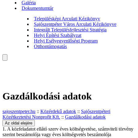
Galéria
Dokumentumtár
Településképi Arculati Kézikönyv
Sajószentpéter Város Arculati Kézikönyve
Integrált Településfejlesztési Stratégia
Helyi Építési Szabályzat
Helyi Esélyegyenlőségi Program
Otthontámogatás
Gazdálkodási adatok
sajoszentpeter.hu
::
Közérdekű adatok
::
Sajószentpéteri
Közétkeztetési Nonprofit Kft.
::
Gazdálkodási adatok
Az oldal elejére
1. A közfeladatot ellátó szerv éves költségvetése, számviteli törvény
szerint beszámolója vagy éves költségvetés beszámolója