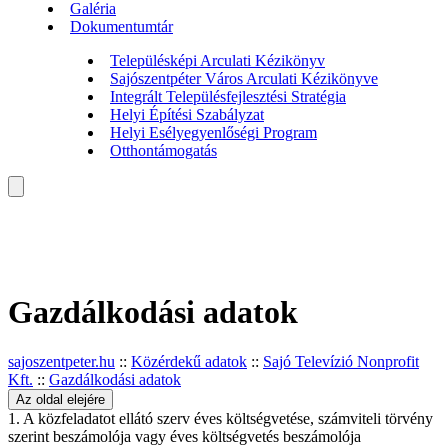
Galéria
Dokumentumtár
Településképi Arculati Kézikönyv
Sajószentpéter Város Arculati Kézikönyve
Integrált Településfejlesztési Stratégia
Helyi Építési Szabályzat
Helyi Esélyegyenlőségi Program
Otthontámogatás
Gazdálkodási adatok
sajoszentpeter.hu
::
Közérdekű adatok
::
Sajó Televízió Nonprofit
Kft.
::
Gazdálkodási adatok
Az oldal elejére
1. A közfeladatot ellátó szerv éves költségvetése, számviteli törvény
szerint beszámolója vagy éves költségvetés beszámolója