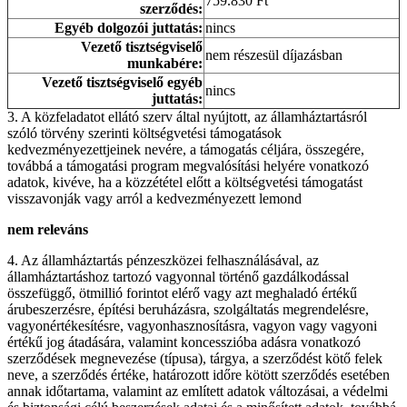
759.830 Ft
szerződés:
Egyéb dolgozói juttatás:
nincs
Vezető tisztségviselő
nem részesül díjazásban
munkabére:
Vezető tisztségviselő egyéb
nincs
juttatás:
3. A közfeladatot ellátó szerv által nyújtott, az államháztartásról
szóló törvény szerinti költségvetési támogatások
kedvezményezettjeinek nevére, a támogatás céljára, összegére,
továbbá a támogatási program megvalósítási helyére vonatkozó
adatok, kivéve, ha a közzététel előtt a költségvetési támogatást
visszavonják vagy arról a kedvezményezett lemond
nem releváns
4. Az államháztartás pénzeszközei felhasználásával, az
államháztartáshoz tartozó vagyonnal történő gazdálkodással
összefüggő, ötmillió forintot elérő vagy azt meghaladó értékű
árubeszerzésre, építési beruházásra, szolgáltatás megrendelésre,
vagyonértékesítésre, vagyonhasznosításra, vagyon vagy vagyoni
értékű jog átadására, valamint koncesszióba adásra vonatkozó
szerződések megnevezése (típusa), tárgya, a szerződést kötő felek
neve, a szerződés értéke, határozott időre kötött szerződés esetében
annak időtartama, valamint az említett adatok változásai, a védelmi