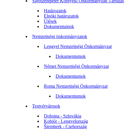
Sajószentpéter Környéki Önkormányzati Társulás
Határozatok
Elnöki határozatok
Ülések
Dokumentumok
Nemzetiségi önkormányzatok
Lengyel Nemzetiségi Önkormányzat
Dokumentumok
Német Nemzetiségi Önkormányzat
Dokumentumok
Roma Nemzetiségi Önkormányzat
Dokumentumok
Testvérvárosok
Dobsina - Szlovákia
Kobiór - Lengyelország
Šternberk - Csehország