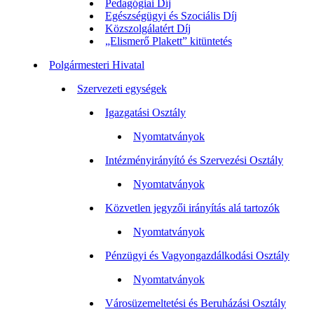
Pedagógiai Díj
Egészségügyi és Szociális Díj
Közszolgálatért Díj
„Elismerő Plakett” kitüntetés
Polgármesteri Hivatal
Szervezeti egységek
Igazgatási Osztály
Nyomtatványok
Intézményirányító és Szervezési Osztály
Nyomtatványok
Közvetlen jegyzői irányítás alá tartozók
Nyomtatványok
Pénzügyi és Vagyongazdálkodási Osztály
Nyomtatványok
Városüzemeltetési és Beruházási Osztály