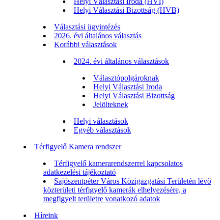
Helyi Választási Iroda (HVI)
Helyi Választási Bizottság (HVB)
Választási ügyintézés
2026. évi általános választás
Korábbi választások
2024. évi általános választások
Választópolgároknak
Helyi Választási Iroda
Helyi Választási Bizottság
Jelölteknek
Helyi választások
Egyéb választások
Térfigyelő Kamera rendszer
Térfigyelő kamerarendszerrel kapcsolatos
adatkezelési tájékoztató
Sajószentpéter Város Közigazgatási Területén lévő
közterületi térfigyelő kamerák elhelyezésére, a
megfigyelt területre vonatkozó adatok
Híreink