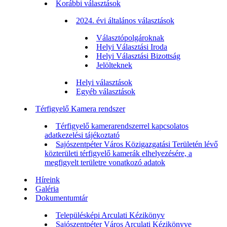
Korábbi választások
2024. évi általános választások
Választópolgároknak
Helyi Választási Iroda
Helyi Választási Bizottság
Jelölteknek
Helyi választások
Egyéb választások
Térfigyelő Kamera rendszer
Térfigyelő kamerarendszerrel kapcsolatos
adatkezelési tájékoztató
Sajószentpéter Város Közigazgatási Területén lévő
közterületi térfigyelő kamerák elhelyezésére, a
megfigyelt területre vonatkozó adatok
Híreink
Galéria
Dokumentumtár
Településképi Arculati Kézikönyv
Sajószentpéter Város Arculati Kézikönyve