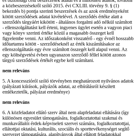
és biztonsági célú beszerzések adatai és a minősített adatok, továbbá
a közbeszerzésekről szóló 2015. évi CXLIII. törvény 9. § (1)
bekezdés b) pontja szerinti beszerzések és az azok eredményeként
kötött szerződések adatai kivételével. A szerződés értéke alatt a
szerződés tárgyáért kikötött - általános forgalmi adó nélkül számított
- ellenszolgáltatást kell érteni, ingyenes ügylet esetén a vagyon piaci
vagy könyv szerinti értéke közül a magasabb összeget kell
figyelembe venni. Az időszakonként visszatérő - egy évnél hosszabb
időtartamra kötött - szerződéseknél az érték kiszámításakor az
ellenszolgáltatás egy évre számított összegét kell alapul venni. Az
egy költségvetési évben ugyanazon szerződő féllel kötött azonos
tárgyú szerződések értékét egybe kell számítani.
nem releváns
5. A koncesszióról szóló törvényben meghatározott nyilvános adatok
(pályázati kiírások, pályázók adatai, az elbírálásról készített
emlékeztetők, pályázat eredménye)
nem releváns
6. A közfeladatot ellátó szerv által nem alapfeladatai ellátására (így
különösen egyesület támogatására, foglalkoztatottai szakmai és
munkavállalói érdek-képviseleti szervei számára, foglalkoztatottjai,
ellátottjai oktatási, kulturális, szociális és sporttevékenységet segítő
szervezet támogatására, alapítványok által ellátott feladatokkal