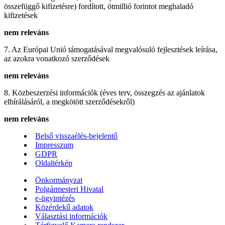
összefüggő kifizetésre) fordított, ötmillió forintot meghaladó
kifizetések
nem releváns
7. Az Európai Unió támogatásával megvalósuló fejlesztések leírása,
az azokra vonatkozó szerződések
nem releváns
8. Közbeszerzési információk (éves terv, összegzés az ajánlatok
elbírálásáról, a megkötött szerződésekről)
nem releváns
Belső visszaélés-bejelentő
Impresszum
GDPR
Oldaltérkép
Önkormányzat
Polgármesteri Hivatal
e-ügyintézés
Közérdekű adatok
Választási információk