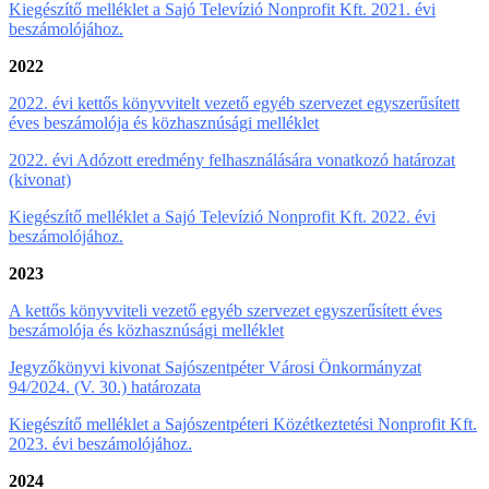
Kiegészítő melléklet a Sajó Televízió Nonprofit Kft. 2021. évi
beszámolójához.
2022
2022. évi kettős könyvvitelt vezető egyéb szervezet egyszerűsített
éves beszámolója és közhasznúsági melléklet
2022. évi Adózott eredmény felhasználására vonatkozó határozat
(kivonat)
Kiegészítő melléklet a Sajó Televízió Nonprofit Kft. 2022. évi
beszámolójához.
2023
A kettős könyvviteli vezető egyéb szervezet egyszerűsített éves
beszámolója és közhasznúsági melléklet
Jegyzőkönyvi kivonat Sajószentpéter Városi Önkormányzat
94/2024. (V. 30.) határozata
Kiegészítő melléklet a Sajószentpéteri Közétkeztetési Nonprofit Kft.
2023. évi beszámolójához.
2024