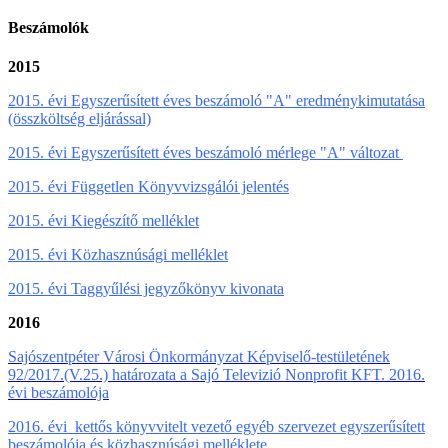
Beszámolók
2015
2015. évi Egyszerűsített éves beszámoló "A" eredménykimutatása
(összköltség eljárással)
2015. évi Egyszerűsített éves beszámoló mérlege "A" változat
2015. évi Független Könyvvizsgálói jelentés
2015. évi Kiegészítő melléklet
2015. évi Közhasznúsági melléklet
2015. évi Taggyűlési jegyzőkönyv kivonata
2016
Sajószentpéter Városi Önkormányzat Képviselő-testületének
92/2017.(V.25.) határozata a Sajó Televizió Nonprofit KFT. 2016.
évi beszámolója
2016. évi kettős könyvvitelt vezető egyéb szervezet egyszerűsített
beszámolója és közhasznúsági melléklete