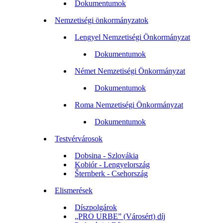
Dokumentumok
Nemzetiségi önkormányzatok
Lengyel Nemzetiségi Önkormányzat
Dokumentumok
Német Nemzetiségi Önkormányzat
Dokumentumok
Roma Nemzetiségi Önkormányzat
Dokumentumok
Testvérvárosok
Dobsina - Szlovákia
Kobiór - Lengyelország
Šternberk - Csehország
Elismerések
Díszpolgárok
„PRO URBE” (Városért) díj