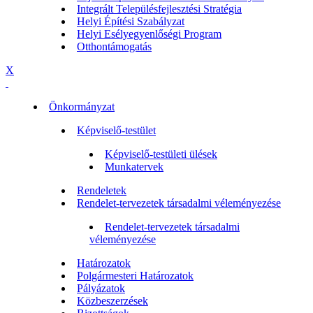
Integrált Településfejlesztési Stratégia
Helyi Építési Szabályzat
Helyi Esélyegyenlőségi Program
Otthontámogatás
X
Önkormányzat
Képviselő-testület
Képviselő-testületi ülések
Munkatervek
Rendeletek
Rendelet-tervezetek társadalmi véleményezése
Rendelet-tervezetek társadalmi
véleményezése
Határozatok
Polgármesteri Határozatok
Pályázatok
Közbeszerzések