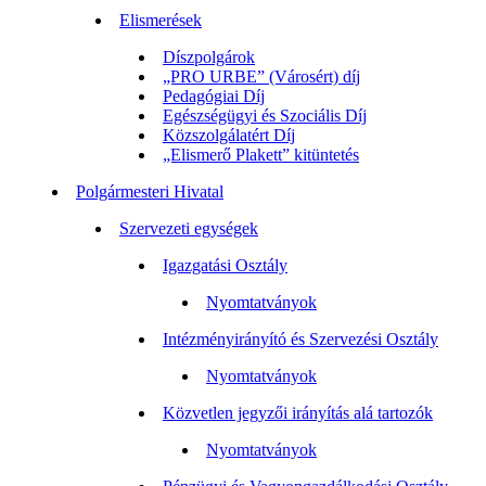
Elismerések
Díszpolgárok
„PRO URBE” (Városért) díj
Pedagógiai Díj
Egészségügyi és Szociális Díj
Közszolgálatért Díj
„Elismerő Plakett” kitüntetés
Polgármesteri Hivatal
Szervezeti egységek
Igazgatási Osztály
Nyomtatványok
Intézményirányító és Szervezési Osztály
Nyomtatványok
Közvetlen jegyzői irányítás alá tartozók
Nyomtatványok