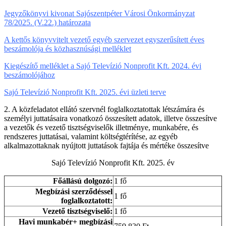
Jegyzőkönyvi kivonat Sajószentpéter Városi Önkormányzat
78/2025. (V.22.) határozata
A kettős könyvvitelt vezető egyéb szervezet egyszerűsített éves
beszámolója és közhasznúsági melléklet
Kiegészítő melléklet a Sajó Televízió Nonprofit Kft. 2024. évi
beszámolójához
Sajó Televízió Nonprofit Kft. 2025. évi üzleti terve
2. A közfeladatot ellátó szervnél foglalkoztatottak létszámára és
személyi juttatásaira vonatkozó összesített adatok, illetve összesítve
a vezetők és vezető tisztségviselők illetménye, munkabére, és
rendszeres juttatásai, valamint költségtérítése, az egyéb
alkalmazottaknak nyújtott juttatások fajtája és mértéke összesítve
Sajó Televízió Nonprofit Kft. 2025. év
Főállású dolgozó:
1 fő
Megbízási szerződéssel
1 fő
foglalkoztatott:
Vezető tisztségviselő:
1 fő
Havi munkabér+ megbízási