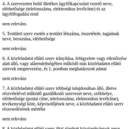
4. A szervezeten belül illetékes ügyfélkapcsolati vezető neve,
elérhetősége (telefonszáma, elektronikus levélcíme) és az
ügyfélfogadási rend
nem releváns
5. Testületi szerv esetén a testület létszáma, összetétele, tagjainak
neve, beosztása, elérhetősége
nem releváns
6. A közfeladatot ellátó szerv irányítása, felügyelete vagy ellenőrzése
alatt álló, vagy alárendeltségében működő más közfeladatot ellátó
szervek megnevezése, és 1. pontban meghatározott adatai
nem releváns
7. A közfeladatot ellátó szerv többségi tulajdonában álló, illetve
részvételével működő gazdálkodó szervezet neve, székhelye,
elérhetősége (postai címe, telefonszáma, elektronikus levélcíme),
tevékenységi köre, képviselőjének neve, a közfeladatot ellátó szerv
részesedésének mértéke
nem releváns
8. A közfeladatot ellátó szerv által alapított közalapítványok neve,