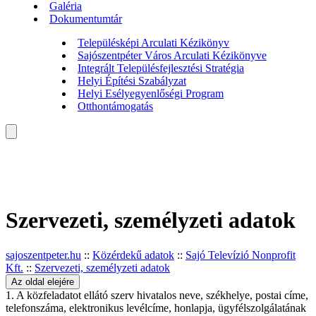
Galéria
Dokumentumtár
Településképi Arculati Kézikönyv
Sajószentpéter Város Arculati Kézikönyve
Integrált Településfejlesztési Stratégia
Helyi Építési Szabályzat
Helyi Esélyegyenlőségi Program
Otthontámogatás
Szervezeti, személyzeti adatok
sajoszentpeter.hu
::
Közérdekű adatok
::
Sajó Televízió Nonprofit
Kft.
::
Szervezeti, személyzeti adatok
Az oldal elejére
1. A közfeladatot ellátó szerv hivatalos neve, székhelye, postai címe,
telefonszáma, elektronikus levélcíme, honlapja, ügyfélszolgálatának