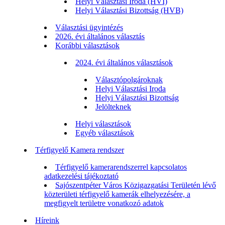
Helyi Választási Iroda (HVI)
Helyi Választási Bizottság (HVB)
Választási ügyintézés
2026. évi általános választás
Korábbi választások
2024. évi általános választások
Választópolgároknak
Helyi Választási Iroda
Helyi Választási Bizottság
Jelölteknek
Helyi választások
Egyéb választások
Térfigyelő Kamera rendszer
Térfigyelő kamerarendszerrel kapcsolatos
adatkezelési tájékoztató
Sajószentpéter Város Közigazgatási Területén lévő
közterületi térfigyelő kamerák elhelyezésére, a
megfigyelt területre vonatkozó adatok
Híreink