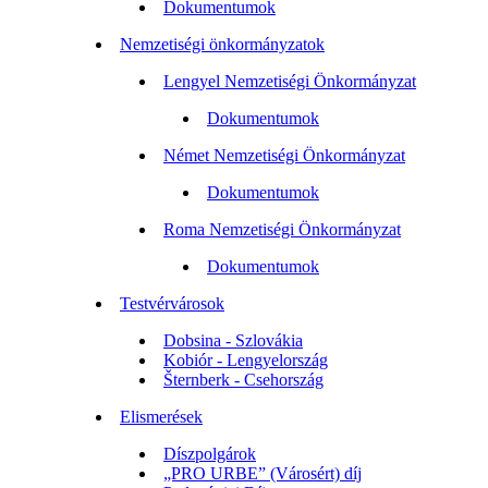
Dokumentumok
Nemzetiségi önkormányzatok
Lengyel Nemzetiségi Önkormányzat
Dokumentumok
Német Nemzetiségi Önkormányzat
Dokumentumok
Roma Nemzetiségi Önkormányzat
Dokumentumok
Testvérvárosok
Dobsina - Szlovákia
Kobiór - Lengyelország
Šternberk - Csehország
Elismerések
Díszpolgárok
„PRO URBE” (Városért) díj