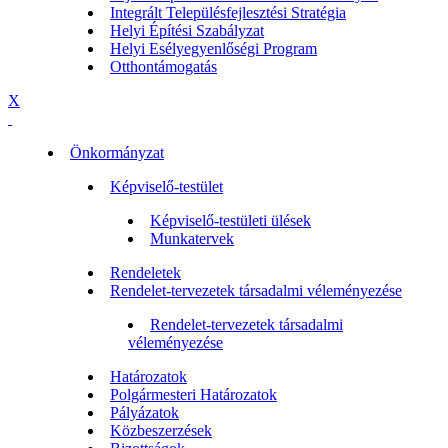
Integrált Településfejlesztési Stratégia
Helyi Építési Szabályzat
Helyi Esélyegyenlőségi Program
Otthontámogatás
X
Önkormányzat
Képviselő-testület
Képviselő-testületi ülések
Munkatervek
Rendeletek
Rendelet-tervezetek társadalmi véleményezése
Rendelet-tervezetek társadalmi
véleményezése
Határozatok
Polgármesteri Határozatok
Pályázatok
Közbeszerzések