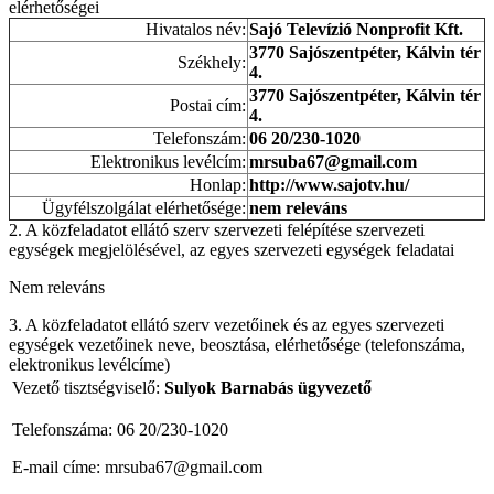
elérhetőségei
Hivatalos név:
Sajó Televízió Nonprofit Kft.
3770 Sajószentpéter, Kálvin tér
Székhely:
4.
3770 Sajószentpéter, Kálvin tér
Postai cím:
4.
Telefonszám:
06 20/230-1020
Elektronikus levélcím:
mrsuba67@gmail.com
Honlap:
http://www.sajotv.hu/
Ügyfélszolgálat elérhetősége:
nem releváns
2. A közfeladatot ellátó szerv szervezeti felépítése szervezeti
egységek megjelölésével, az egyes szervezeti egységek feladatai
Nem releváns
3. A közfeladatot ellátó szerv vezetőinek és az egyes szervezeti
egységek vezetőinek neve, beosztása, elérhetősége (telefonszáma,
elektronikus levélcíme)
Vezető tisztségviselő:
Sulyok Barnabás ügyvezető
Telefonszáma: 06 20/230-1020
E-mail címe: mrsuba67@gmail.com