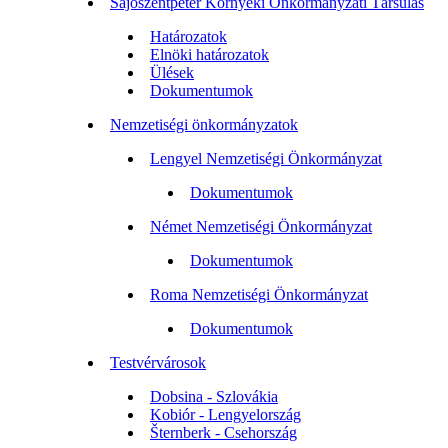
Sajószentpéter Környéki Önkormányzati Társulás
Határozatok
Elnöki határozatok
Ülések
Dokumentumok
Nemzetiségi önkormányzatok
Lengyel Nemzetiségi Önkormányzat
Dokumentumok
Német Nemzetiségi Önkormányzat
Dokumentumok
Roma Nemzetiségi Önkormányzat
Dokumentumok
Testvérvárosok
Dobsina - Szlovákia
Kobiór - Lengyelország
Šternberk - Csehország