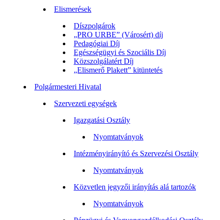
Elismerések
Díszpolgárok
„PRO URBE” (Városért) díj
Pedagógiai Díj
Egészségügyi és Szociális Díj
Közszolgálatért Díj
„Elismerő Plakett” kitüntetés
Polgármesteri Hivatal
Szervezeti egységek
Igazgatási Osztály
Nyomtatványok
Intézményirányító és Szervezési Osztály
Nyomtatványok
Közvetlen jegyzői irányítás alá tartozók
Nyomtatványok