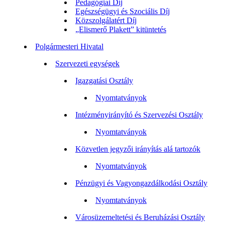
Pedagógiai Díj
Egészségügyi és Szociális Díj
Közszolgálatért Díj
„Elismerő Plakett” kitüntetés
Polgármesteri Hivatal
Szervezeti egységek
Igazgatási Osztály
Nyomtatványok
Intézményirányító és Szervezési Osztály
Nyomtatványok
Közvetlen jegyzői irányítás alá tartozók
Nyomtatványok
Pénzügyi és Vagyongazdálkodási Osztály
Nyomtatványok
Városüzemeltetési és Beruházási Osztály