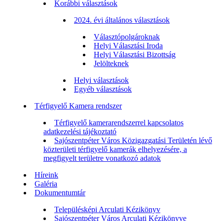
Korábbi választások
2024. évi általános választások
Választópolgároknak
Helyi Választási Iroda
Helyi Választási Bizottság
Jelölteknek
Helyi választások
Egyéb választások
Térfigyelő Kamera rendszer
Térfigyelő kamerarendszerrel kapcsolatos
adatkezelési tájékoztató
Sajószentpéter Város Közigazgatási Területén lévő
közterületi térfigyelő kamerák elhelyezésére, a
megfigyelt területre vonatkozó adatok
Híreink
Galéria
Dokumentumtár
Településképi Arculati Kézikönyv
Sajószentpéter Város Arculati Kézikönyve