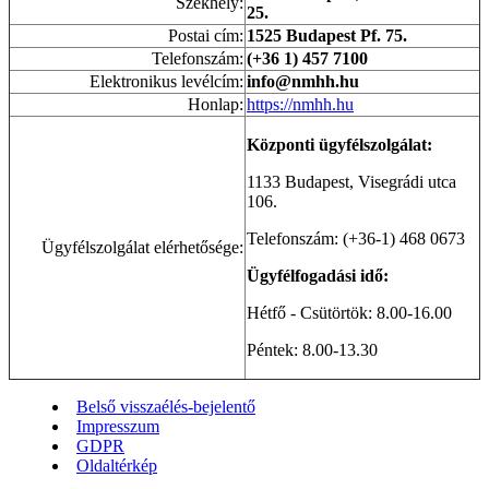
Székhely:
25.
Postai cím:
1525 Budapest Pf. 75.
Telefonszám:
(+36 1) 457 7100
Elektronikus levélcím:
info@nmhh.hu
Honlap:
https://nmhh.hu
Központi ügyfélszolgálat:
1133 Budapest, Visegrádi utca
106.
Telefonszám: (+36-1) 468 0673
Ügyfélszolgálat elérhetősége:
Ügyfélfogadási idő:
Hétfő - Csütörtök: 8.00-16.00
Péntek: 8.00-13.30
Belső visszaélés-bejelentő
Impresszum
GDPR
Oldaltérkép