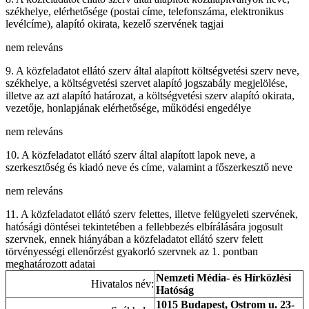
székhelye, elérhetősége (postai címe, telefonszáma, elektronikus
levélcíme), alapító okirata, kezelő szervének tagjai
nem releváns
9. A közfeladatot ellátó szerv által alapított költségvetési szerv neve,
székhelye, a költségvetési szervet alapító jogszabály megjelölése,
illetve az azt alapító határozat, a költségvetési szerv alapító okirata,
vezetője, honlapjának elérhetősége, működési engedélye
nem releváns
10. A közfeladatot ellátó szerv által alapított lapok neve, a
szerkesztőség és kiadó neve és címe, valamint a főszerkesztő neve
nem releváns
11. A közfeladatot ellátó szerv felettes, illetve felügyeleti szervének,
hatósági döntései tekintetében a fellebbezés elbírálására jogosult
szervnek, ennek hiányában a közfeladatot ellátó szerv felett
törvényességi ellenőrzést gyakorló szervnek az 1. pontban
meghatározott adatai
Nemzeti Média- és Hírközlési
Hivatalos név:
Hatóság
1015 Budapest, Ostrom u. 23-