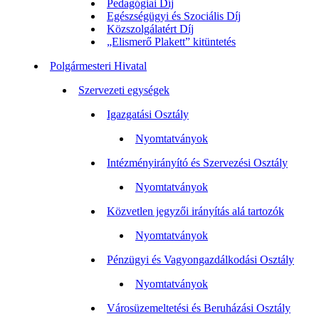
Pedagógiai Díj
Egészségügyi és Szociális Díj
Közszolgálatért Díj
„Elismerő Plakett” kitüntetés
Polgármesteri Hivatal
Szervezeti egységek
Igazgatási Osztály
Nyomtatványok
Intézményirányító és Szervezési Osztály
Nyomtatványok
Közvetlen jegyzői irányítás alá tartozók
Nyomtatványok
Pénzügyi és Vagyongazdálkodási Osztály
Nyomtatványok
Városüzemeltetési és Beruházási Osztály