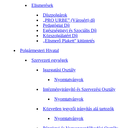
Elismerések
Díszpolgárok
„PRO URBE” (Városért) díj
Pedagógiai Díj
Egészségügyi és Szociális Díj
Közszolgálatért Díj
„Elismerő Plakett” kitüntetés
Polgármesteri Hivatal
Szervezeti egységek
Igazgatási Osztály
Nyomtatványok
Intézményirányító és Szervezési Osztály
Nyomtatványok
Közvetlen jegyzői irányítás alá tartozók
Nyomtatványok