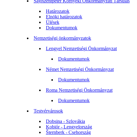
Sajószentpéter Környéki Önkormányzati Társulás
Határozatok
Elnöki határozatok
Ülések
Dokumentumok
Nemzetiségi önkormányzatok
Lengyel Nemzetiségi Önkormányzat
Dokumentumok
Német Nemzetiségi Önkormányzat
Dokumentumok
Roma Nemzetiségi Önkormányzat
Dokumentumok
Testvérvárosok
Dobsina - Szlovákia
Kobiór - Lengyelország
Šternberk - Csehország