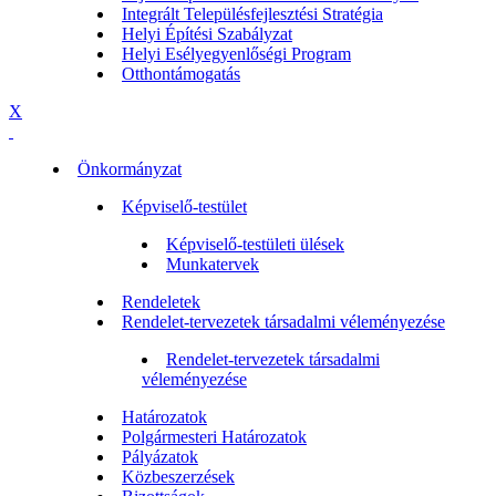
Integrált Településfejlesztési Stratégia
Helyi Építési Szabályzat
Helyi Esélyegyenlőségi Program
Otthontámogatás
X
Önkormányzat
Képviselő-testület
Képviselő-testületi ülések
Munkatervek
Rendeletek
Rendelet-tervezetek társadalmi véleményezése
Rendelet-tervezetek társadalmi
véleményezése
Határozatok
Polgármesteri Határozatok
Pályázatok
Közbeszerzések