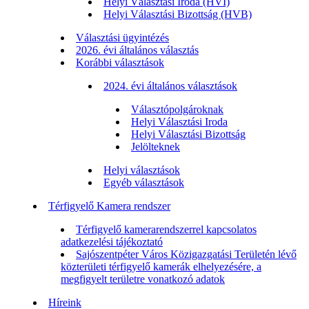
Helyi Választási Iroda (HVI)
Helyi Választási Bizottság (HVB)
Választási ügyintézés
2026. évi általános választás
Korábbi választások
2024. évi általános választások
Választópolgároknak
Helyi Választási Iroda
Helyi Választási Bizottság
Jelölteknek
Helyi választások
Egyéb választások
Térfigyelő Kamera rendszer
Térfigyelő kamerarendszerrel kapcsolatos
adatkezelési tájékoztató
Sajószentpéter Város Közigazgatási Területén lévő
közterületi térfigyelő kamerák elhelyezésére, a
megfigyelt területre vonatkozó adatok
Híreink