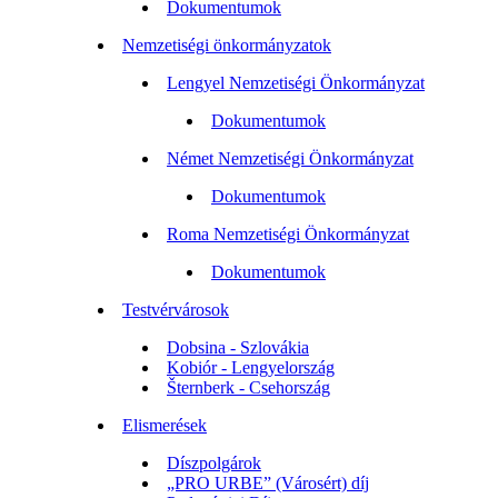
Dokumentumok
Nemzetiségi önkormányzatok
Lengyel Nemzetiségi Önkormányzat
Dokumentumok
Német Nemzetiségi Önkormányzat
Dokumentumok
Roma Nemzetiségi Önkormányzat
Dokumentumok
Testvérvárosok
Dobsina - Szlovákia
Kobiór - Lengyelország
Šternberk - Csehország
Elismerések
Díszpolgárok
„PRO URBE” (Városért) díj