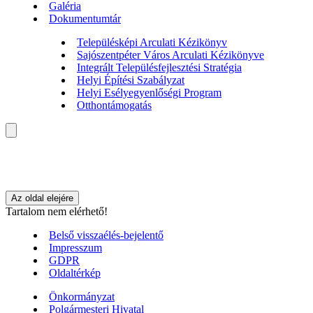
Galéria
Dokumentumtár
Településképi Arculati Kézikönyv
Sajószentpéter Város Arculati Kézikönyve
Integrált Településfejlesztési Stratégia
Helyi Építési Szabályzat
Helyi Esélyegyenlőségi Program
Otthontámogatás
Az oldal elejére
Tartalom nem elérhető!
Belső visszaélés-bejelentő
Impresszum
GDPR
Oldaltérkép
Önkormányzat
Polgármesteri Hivatal