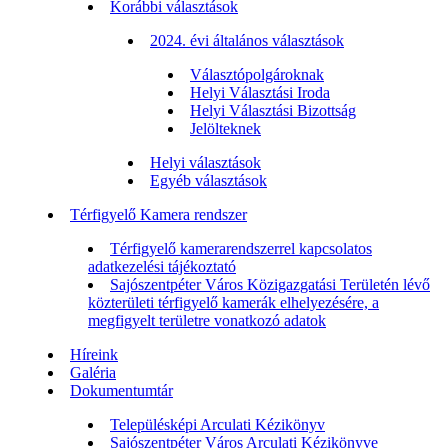
Korábbi választások
2024. évi általános választások
Választópolgároknak
Helyi Választási Iroda
Helyi Választási Bizottság
Jelölteknek
Helyi választások
Egyéb választások
Térfigyelő Kamera rendszer
Térfigyelő kamerarendszerrel kapcsolatos
adatkezelési tájékoztató
Sajószentpéter Város Közigazgatási Területén lévő
közterületi térfigyelő kamerák elhelyezésére, a
megfigyelt területre vonatkozó adatok
Híreink
Galéria
Dokumentumtár
Településképi Arculati Kézikönyv
Sajószentpéter Város Arculati Kézikönyve