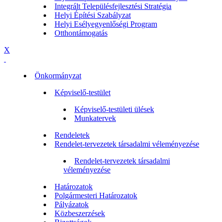
Integrált Településfejlesztési Stratégia
Helyi Építési Szabályzat
Helyi Esélyegyenlőségi Program
Otthontámogatás
X
Önkormányzat
Képviselő-testület
Képviselő-testületi ülések
Munkatervek
Rendeletek
Rendelet-tervezetek társadalmi véleményezése
Rendelet-tervezetek társadalmi
véleményezése
Határozatok
Polgármesteri Határozatok
Pályázatok
Közbeszerzések