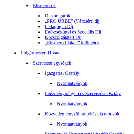
Elismerések
Díszpolgárok
„PRO URBE” (Városért) díj
Pedagógiai Díj
Egészségügyi és Szociális Díj
Közszolgálatért Díj
„Elismerő Plakett” kitüntetés
Polgármesteri Hivatal
Szervezeti egységek
Igazgatási Osztály
Nyomtatványok
Intézményirányító és Szervezési Osztály
Nyomtatványok
Közvetlen jegyzői irányítás alá tartozók
Nyomtatványok