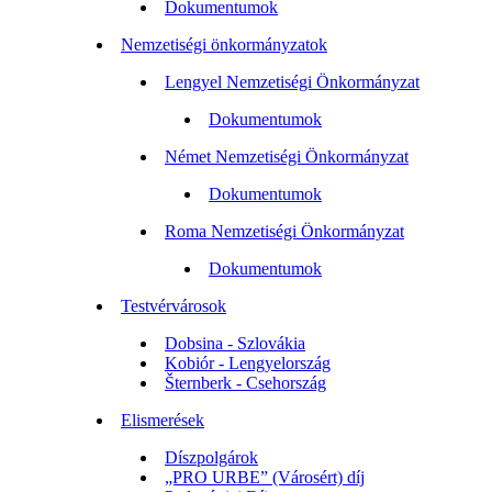
Dokumentumok
Nemzetiségi önkormányzatok
Lengyel Nemzetiségi Önkormányzat
Dokumentumok
Német Nemzetiségi Önkormányzat
Dokumentumok
Roma Nemzetiségi Önkormányzat
Dokumentumok
Testvérvárosok
Dobsina - Szlovákia
Kobiór - Lengyelország
Šternberk - Csehország
Elismerések
Díszpolgárok
„PRO URBE” (Városért) díj