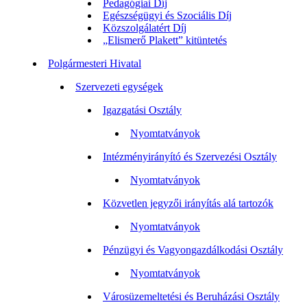
Pedagógiai Díj
Egészségügyi és Szociális Díj
Közszolgálatért Díj
„Elismerő Plakett” kitüntetés
Polgármesteri Hivatal
Szervezeti egységek
Igazgatási Osztály
Nyomtatványok
Intézményirányító és Szervezési Osztály
Nyomtatványok
Közvetlen jegyzői irányítás alá tartozók
Nyomtatványok
Pénzügyi és Vagyongazdálkodási Osztály
Nyomtatványok
Városüzemeltetési és Beruházási Osztály