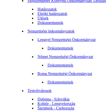
Sajószentpéter Környéki Önkormányzati Társulás
Határozatok
Elnöki határozatok
Ülések
Dokumentumok
Nemzetiségi önkormányzatok
Lengyel Nemzetiségi Önkormányzat
Dokumentumok
Német Nemzetiségi Önkormányzat
Dokumentumok
Roma Nemzetiségi Önkormányzat
Dokumentumok
Testvérvárosok
Dobsina - Szlovákia
Kobiór - Lengyelország
Šternberk - Csehország