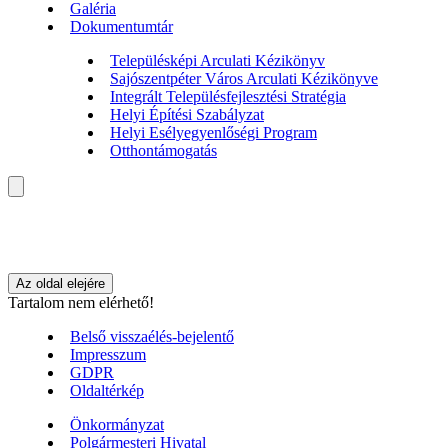
Galéria
Dokumentumtár
Településképi Arculati Kézikönyv
Sajószentpéter Város Arculati Kézikönyve
Integrált Településfejlesztési Stratégia
Helyi Építési Szabályzat
Helyi Esélyegyenlőségi Program
Otthontámogatás
Az oldal elejére
Tartalom nem elérhető!
Belső visszaélés-bejelentő
Impresszum
GDPR
Oldaltérkép
Önkormányzat
Polgármesteri Hivatal