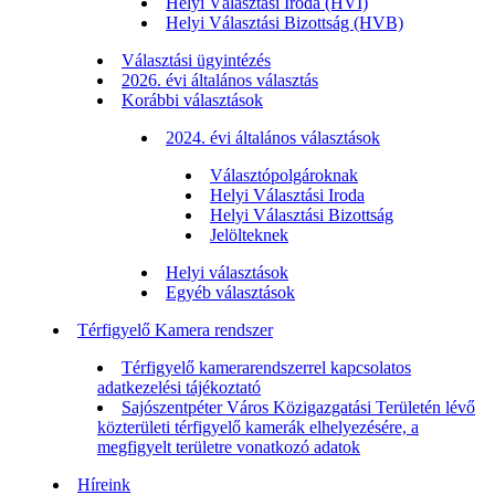
Helyi Választási Iroda (HVI)
Helyi Választási Bizottság (HVB)
Választási ügyintézés
2026. évi általános választás
Korábbi választások
2024. évi általános választások
Választópolgároknak
Helyi Választási Iroda
Helyi Választási Bizottság
Jelölteknek
Helyi választások
Egyéb választások
Térfigyelő Kamera rendszer
Térfigyelő kamerarendszerrel kapcsolatos
adatkezelési tájékoztató
Sajószentpéter Város Közigazgatási Területén lévő
közterületi térfigyelő kamerák elhelyezésére, a
megfigyelt területre vonatkozó adatok
Híreink