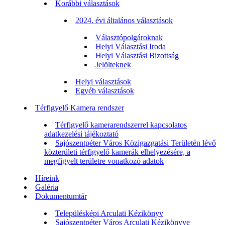
Korábbi választások
2024. évi általános választások
Választópolgároknak
Helyi Választási Iroda
Helyi Választási Bizottság
Jelölteknek
Helyi választások
Egyéb választások
Térfigyelő Kamera rendszer
Térfigyelő kamerarendszerrel kapcsolatos
adatkezelési tájékoztató
Sajószentpéter Város Közigazgatási Területén lévő
közterületi térfigyelő kamerák elhelyezésére, a
megfigyelt területre vonatkozó adatok
Híreink
Galéria
Dokumentumtár
Településképi Arculati Kézikönyv
Sajószentpéter Város Arculati Kézikönyve