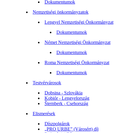
Dokumentumok
Nemzetiségi önkormányzatok
Lengyel Nemzetiségi Önkormányzat
Dokumentumok
Német Nemzetiségi Önkormányzat
Dokumentumok
Roma Nemzetiségi Önkormányzat
Dokumentumok
Testvérvárosok
Dobsina - Szlovákia
Kobiór - Lengyelország
Šternberk - Csehország
Elismerések
Díszpolgárok
„PRO URBE” (Városért) díj