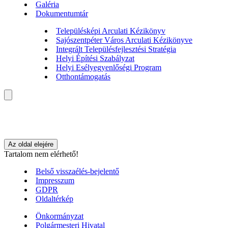
Galéria
Dokumentumtár
Településképi Arculati Kézikönyv
Sajószentpéter Város Arculati Kézikönyve
Integrált Településfejlesztési Stratégia
Helyi Építési Szabályzat
Helyi Esélyegyenlőségi Program
Otthontámogatás
Az oldal elejére
Tartalom nem elérhető!
Belső visszaélés-bejelentő
Impresszum
GDPR
Oldaltérkép
Önkormányzat
Polgármesteri Hivatal