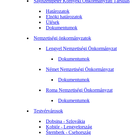
Sajószentpéter Környéki Önkormányzati Társulás
Határozatok
Elnöki határozatok
Ülések
Dokumentumok
Nemzetiségi önkormányzatok
Lengyel Nemzetiségi Önkormányzat
Dokumentumok
Német Nemzetiségi Önkormányzat
Dokumentumok
Roma Nemzetiségi Önkormányzat
Dokumentumok
Testvérvárosok
Dobsina - Szlovákia
Kobiór - Lengyelország
Šternberk - Csehország