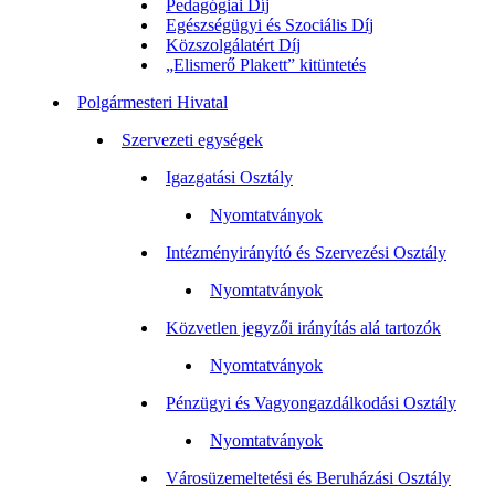
Pedagógiai Díj
Egészségügyi és Szociális Díj
Közszolgálatért Díj
„Elismerő Plakett” kitüntetés
Polgármesteri Hivatal
Szervezeti egységek
Igazgatási Osztály
Nyomtatványok
Intézményirányító és Szervezési Osztály
Nyomtatványok
Közvetlen jegyzői irányítás alá tartozók
Nyomtatványok
Pénzügyi és Vagyongazdálkodási Osztály
Nyomtatványok
Városüzemeltetési és Beruházási Osztály