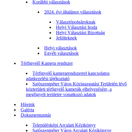
Korábbi választások
2024. évi általános választások
Választópolgároknak
Helyi Választási Iroda
Helyi Választási Bizottság
Jelölteknek
Helyi választások
Egyéb választások
Térfigyelő Kamera rendszer
Térfigyelő kamerarendszerrel kapcsolatos
adatkezelési tájékoztató
Sajószentpéter Város Közigazgatási Területén lévő
közterületi térfigyelő kamerák elhelyezésére, a
megfigyelt területre vonatkozó adatok
Híreink
Galéria
Dokumentumtár
Településképi Arculati Kézikönyv
Sajószentpéter Város Arculati Kézikönyve