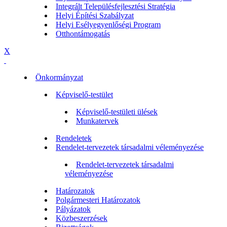
Integrált Településfejlesztési Stratégia
Helyi Építési Szabályzat
Helyi Esélyegyenlőségi Program
Otthontámogatás
X
Önkormányzat
Képviselő-testület
Képviselő-testületi ülések
Munkatervek
Rendeletek
Rendelet-tervezetek társadalmi véleményezése
Rendelet-tervezetek társadalmi
véleményezése
Határozatok
Polgármesteri Határozatok
Pályázatok
Közbeszerzések