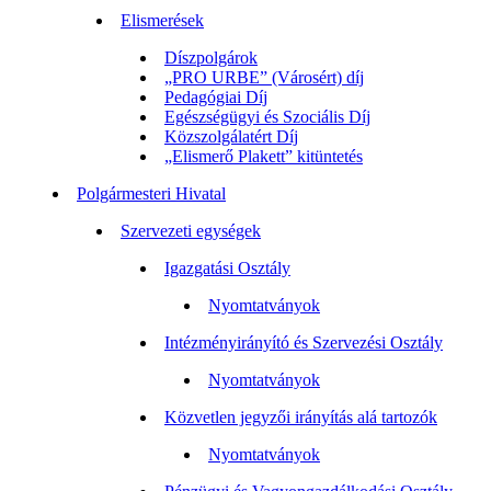
Elismerések
Díszpolgárok
„PRO URBE” (Városért) díj
Pedagógiai Díj
Egészségügyi és Szociális Díj
Közszolgálatért Díj
„Elismerő Plakett” kitüntetés
Polgármesteri Hivatal
Szervezeti egységek
Igazgatási Osztály
Nyomtatványok
Intézményirányító és Szervezési Osztály
Nyomtatványok
Közvetlen jegyzői irányítás alá tartozók
Nyomtatványok