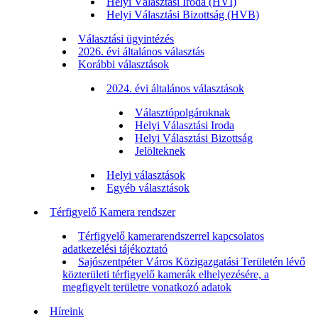
Helyi Választási Iroda (HVI)
Helyi Választási Bizottság (HVB)
Választási ügyintézés
2026. évi általános választás
Korábbi választások
2024. évi általános választások
Választópolgároknak
Helyi Választási Iroda
Helyi Választási Bizottság
Jelölteknek
Helyi választások
Egyéb választások
Térfigyelő Kamera rendszer
Térfigyelő kamerarendszerrel kapcsolatos
adatkezelési tájékoztató
Sajószentpéter Város Közigazgatási Területén lévő
közterületi térfigyelő kamerák elhelyezésére, a
megfigyelt területre vonatkozó adatok
Híreink