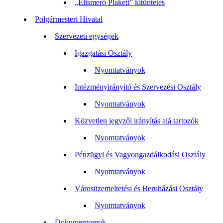
„Elismerő Plakett” kitüntetés
Polgármesteri Hivatal
Szervezeti egységek
Igazgatási Osztály
Nyomtatványok
Intézményirányító és Szervezési Osztály
Nyomtatványok
Közvetlen jegyzői irányítás alá tartozók
Nyomtatványok
Pénzügyi és Vagyongazdálkodási Osztály
Nyomtatványok
Városüzemeltetési és Beruházási Osztály
Nyomtatványok
Dokumentumok