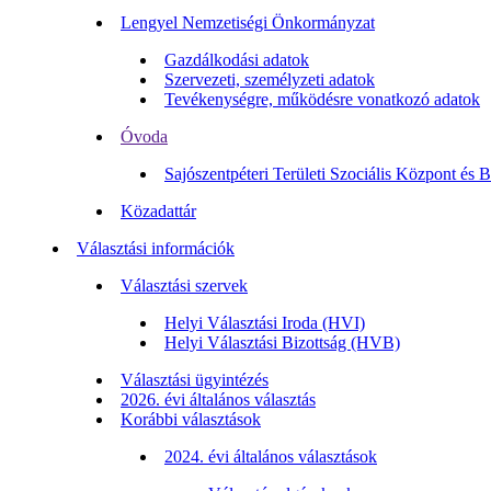
Lengyel Nemzetiségi Önkormányzat
Gazdálkodási adatok
Szervezeti, személyzeti adatok
Tevékenységre, működésre vonatkozó adatok
Óvoda
Sajószentpéteri Területi Szociális Központ és 
Közadattár
Választási információk
Választási szervek
Helyi Választási Iroda (HVI)
Helyi Választási Bizottság (HVB)
Választási ügyintézés
2026. évi általános választás
Korábbi választások
2024. évi általános választások