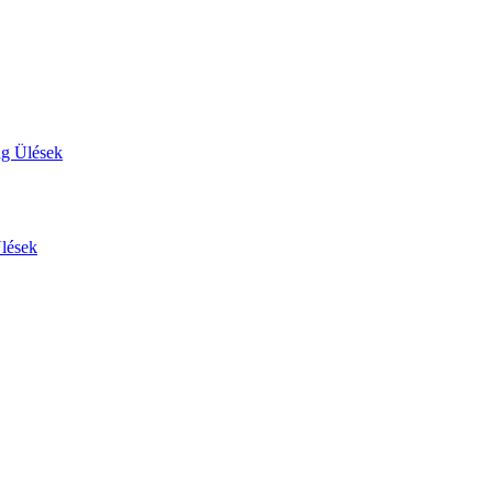
ág Ülések
Ülések