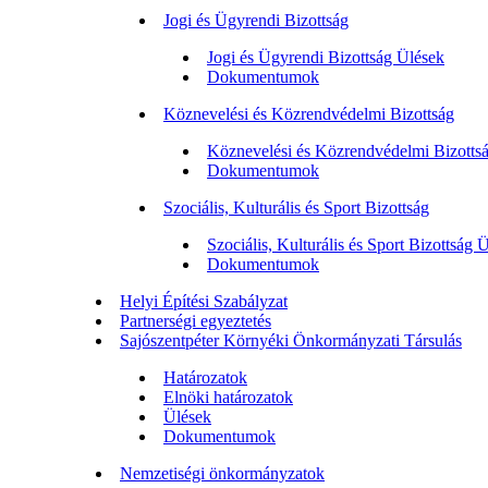
Jogi és Ügyrendi Bizottság
Jogi és Ügyrendi Bizottság Ülések
Dokumentumok
Köznevelési és Közrendvédelmi Bizottság
Köznevelési és Közrendvédelmi Bizotts
Dokumentumok
Szociális, Kulturális és Sport Bizottság
Szociális, Kulturális és Sport Bizottság 
Dokumentumok
Helyi Építési Szabályzat
Partnerségi egyeztetés
Sajószentpéter Környéki Önkormányzati Társulás
Határozatok
Elnöki határozatok
Ülések
Dokumentumok
Nemzetiségi önkormányzatok