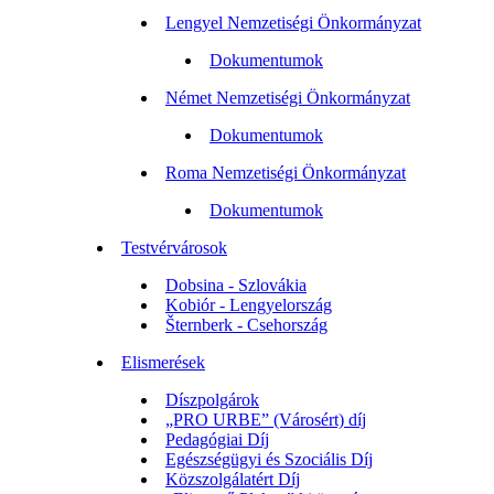
Lengyel Nemzetiségi Önkormányzat
Dokumentumok
Német Nemzetiségi Önkormányzat
Dokumentumok
Roma Nemzetiségi Önkormányzat
Dokumentumok
Testvérvárosok
Dobsina - Szlovákia
Kobiór - Lengyelország
Šternberk - Csehország
Elismerések
Díszpolgárok
„PRO URBE” (Városért) díj
Pedagógiai Díj
Egészségügyi és Szociális Díj
Közszolgálatért Díj