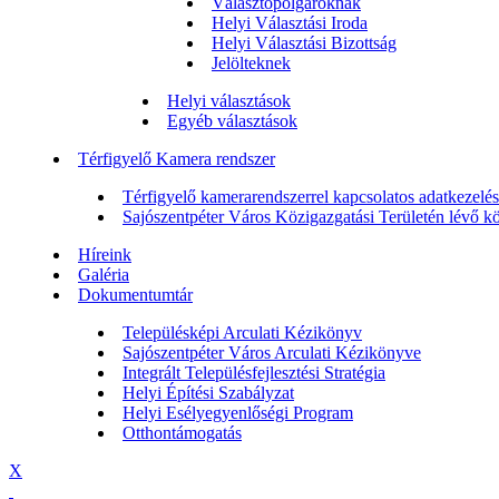
Választópolgároknak
Helyi Választási Iroda
Helyi Választási Bizottság
Jelölteknek
Helyi választások
Egyéb választások
Térfigyelő Kamera rendszer
Térfigyelő kamerarendszerrel kapcsolatos adatkezelési
Sajószentpéter Város Közigazgatási Területén lévő köz
Híreink
Galéria
Dokumentumtár
Településképi Arculati Kézikönyv
Sajószentpéter Város Arculati Kézikönyve
Integrált Településfejlesztési Stratégia
Helyi Építési Szabályzat
Helyi Esélyegyenlőségi Program
Otthontámogatás
X