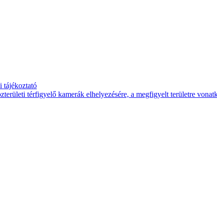
 tájékoztató
területi térfigyelő kamerák elhelyezésére, a megfigyelt területre vona