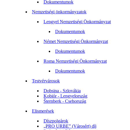
Dokumentumok
Nemzetiségi önkormányzatok
Lengyel Nemzetiségi Önkormányzat
Dokumentumok
Német Nemzetiségi Önkormányzat
Dokumentumok
Roma Nemzetiségi Önkormányzat
Dokumentumok
Testvérvárosok
Dobsina - Szlovákia
Kobiór - Lengyelország
Šternberk - Csehország
Elismerések
Díszpolgárok
„PRO URBE” (Városért) díj