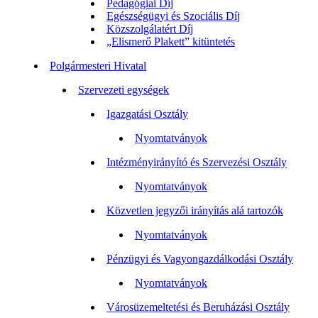
Pedagógiai Díj
Egészségügyi és Szociális Díj
Közszolgálatért Díj
„Elismerő Plakett” kitüntetés
Polgármesteri Hivatal
Szervezeti egységek
Igazgatási Osztály
Nyomtatványok
Intézményirányító és Szervezési Osztály
Nyomtatványok
Közvetlen jegyzői irányítás alá tartozók
Nyomtatványok
Pénzügyi és Vagyongazdálkodási Osztály
Nyomtatványok
Városüzemeltetési és Beruházási Osztály