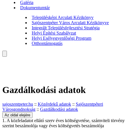
Galéria
Dokumentumtár
Településképi Arculati Kézikönyv
Sajószentpéter Város Arculati Kézikönyve
Integrált Településfejlesztési Stratégia
Helyi Építési Szabályzat
Helyi Esélyegyenlőségi Program
Otthontámogatás
Gazdálkodási adatok
sajoszentpeter.hu
::
Közérdekű adatok
::
Sajószentpéteri
Városgondnokság
::
Gazdálkodási adatok
Az oldal elejére
1. A közfeladatot ellátó szerv éves költségvetése, számviteli törvény
szerint beszámolója vagy éves költségvetés beszámolója