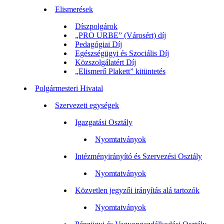
Elismerések
Díszpolgárok
„PRO URBE” (Városért) díj
Pedagógiai Díj
Egészségügyi és Szociális Díj
Közszolgálatért Díj
„Elismerő Plakett” kitüntetés
Polgármesteri Hivatal
Szervezeti egységek
Igazgatási Osztály
Nyomtatványok
Intézményirányító és Szervezési Osztály
Nyomtatványok
Közvetlen jegyzői irányítás alá tartozók
Nyomtatványok