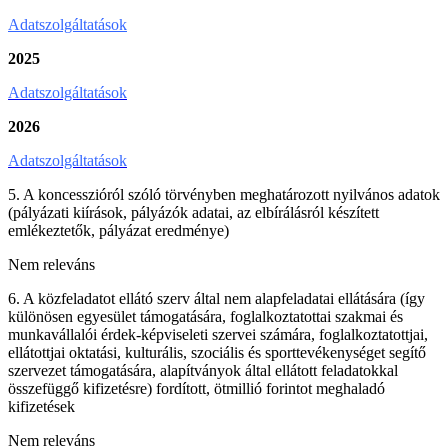
Adatszolgáltatások
2025
Adatszolgáltatások
2026
Adatszolgáltatások
5. A koncesszióról szóló törvényben meghatározott nyilvános adatok
(pályázati kiírások, pályázók adatai, az elbírálásról készített
emlékeztetők, pályázat eredménye)
Nem releváns
6. A közfeladatot ellátó szerv által nem alapfeladatai ellátására (így
különösen egyesület támogatására, foglalkoztatottai szakmai és
munkavállalói érdek-képviseleti szervei számára, foglalkoztatottjai,
ellátottjai oktatási, kulturális, szociális és sporttevékenységet segítő
szervezet támogatására, alapítványok által ellátott feladatokkal
összefüggő kifizetésre) fordított, ötmillió forintot meghaladó
kifizetések
Nem releváns