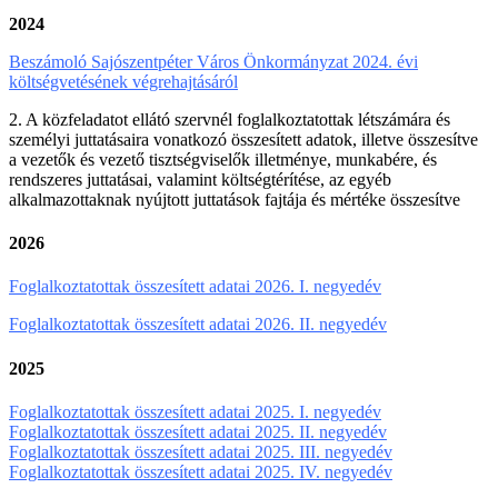
2024
Beszámoló Sajószentpéter Város Önkormányzat 2024. évi
költségvetésének végrehajtásáról
2. A közfeladatot ellátó szervnél foglalkoztatottak létszámára és
személyi juttatásaira vonatkozó összesített adatok, illetve összesítve
a vezetők és vezető tisztségviselők illetménye, munkabére, és
rendszeres juttatásai, valamint költségtérítése, az egyéb
alkalmazottaknak nyújtott juttatások fajtája és mértéke összesítve
2026
Foglalkoztatottak összesített adatai 2026. I. negyedév
Foglalkoztatottak összesített adatai 2026. II. negyedév
2025
Foglalkoztatottak összesített adatai 2025. I. negyedév
Foglalkoztatottak összesített adatai 2025. II. negyedév
Foglalkoztatottak összesített adatai 2025. III. negyedév
Foglalkoztatottak összesített adatai 2025. IV. negyedév