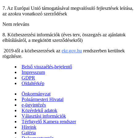
7. Az Európai Unió támogatásával megvalósuló fejlesztések leírása,
az azokra vonatkozó szerződések
Nem releváns
8. Közbeszerzési információk (éves terv, összegzés az ajánlatok
elbírálásáról, a megkötött szerződésekről)
2019-től a közbeszerzések az
ekr.gov.hu
rendszerben kerülnek
rögzítésre.
Belső visszaélés-bejelentő
Impresszum
GDPR
Oldaltérkép
Önkormányzat
Polgármesteri Hivatal
e-ügyintézés
Közérdekű adatok
Választási információk
Térfigyelő Kamera rendszer
Híreink
Galéria