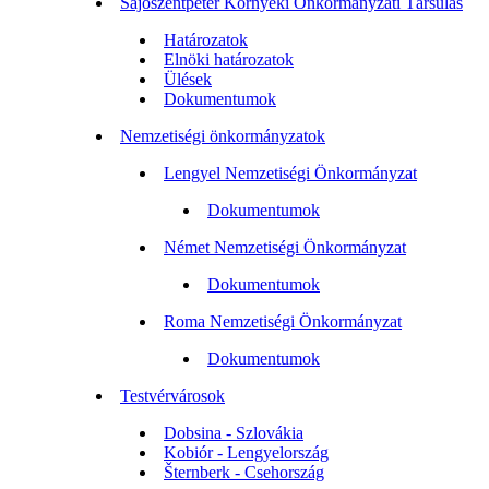
Sajószentpéter Környéki Önkormányzati Társulás
Határozatok
Elnöki határozatok
Ülések
Dokumentumok
Nemzetiségi önkormányzatok
Lengyel Nemzetiségi Önkormányzat
Dokumentumok
Német Nemzetiségi Önkormányzat
Dokumentumok
Roma Nemzetiségi Önkormányzat
Dokumentumok
Testvérvárosok
Dobsina - Szlovákia
Kobiór - Lengyelország
Šternberk - Csehország