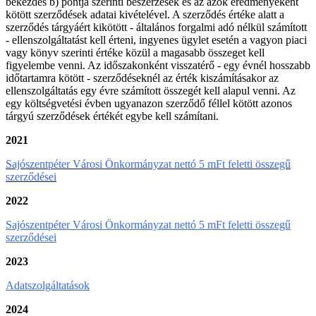
bekezdés b) pontja szerinti beszerzések és az azok eredményeként
kötött szerződések adatai kivételével. A szerződés értéke alatt a
szerződés tárgyáért kikötött - általános forgalmi adó nélkül számított
- ellenszolgáltatást kell érteni, ingyenes ügylet esetén a vagyon piaci
vagy könyv szerinti értéke közül a magasabb összeget kell
figyelembe venni. Az időszakonként visszatérő - egy évnél hosszabb
időtartamra kötött - szerződéseknél az érték kiszámításakor az
ellenszolgáltatás egy évre számított összegét kell alapul venni. Az
egy költségvetési évben ugyanazon szerződő féllel kötött azonos
tárgyú szerződések értékét egybe kell számítani.
2021
Sajószentpéter Városi Önkormányzat nettó 5 mFt feletti összegű
szerződései
2022
Sajószentpéter Városi Önkormányzat nettó 5 mFt feletti összegű
szerződései
2023
Adatszolgáltatások
2024