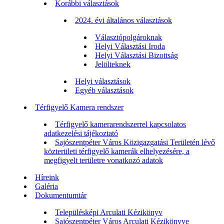
Korábbi választások
2024. évi általános választások
Választópolgároknak
Helyi Választási Iroda
Helyi Választási Bizottság
Jelölteknek
Helyi választások
Egyéb választások
Térfigyelő Kamera rendszer
Térfigyelő kamerarendszerrel kapcsolatos
adatkezelési tájékoztató
Sajószentpéter Város Közigazgatási Területén lévő
közterületi térfigyelő kamerák elhelyezésére, a
megfigyelt területre vonatkozó adatok
Híreink
Galéria
Dokumentumtár
Településképi Arculati Kézikönyv
Sajószentpéter Város Arculati Kézikönyve