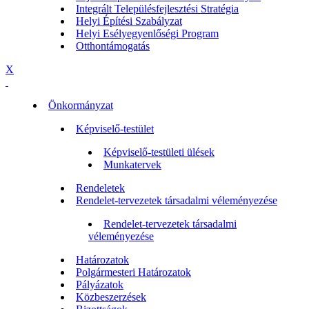
Integrált Településfejlesztési Stratégia
Helyi Építési Szabályzat
Helyi Esélyegyenlőségi Program
Otthontámogatás
X
Önkormányzat
Képviselő-testület
Képviselő-testületi ülések
Munkatervek
Rendeletek
Rendelet-tervezetek társadalmi véleményezése
Rendelet-tervezetek társadalmi
véleményezése
Határozatok
Polgármesteri Határozatok
Pályázatok
Közbeszerzések