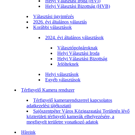
Helyi Választási Iroda (HVI)
Helyi Választási Bizottság (HVB)
Választási ügyintézés
2026. évi általános választás
Korábbi választások
2024. évi általános választások
Választópolgároknak
Helyi Választási Iroda
Helyi Választási Bizottság
Jelölteknek
Helyi választások
Egyéb választások
Térfigyelő Kamera rendszer
Térfigyelő kamerarendszerrel kapcsolatos
adatkezelési tájékoztató
Sajószentpéter Város Közigazgatási Területén lévő
közterületi térfigyelő kamerák elhelyezésére, a
megfigyelt területre vonatkozó adatok
Híreink