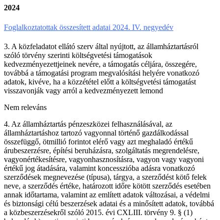
2024
Foglalkoztatottak összesített adatai 2024. IV. negyedév
3. A közfeladatot ellátó szerv által nyújtott, az államháztartásról
szóló törvény szerinti költségvetési támogatások
kedvezményezettjeinek nevére, a támogatás céljára, összegére,
továbbá a támogatási program megvalósítási helyére vonatkozó
adatok, kivéve, ha a közzététel előtt a költségvetési támogatást
visszavonják vagy arról a kedvezményezett lemond
Nem releváns
4. Az államháztartás pénzeszközei felhasználásával, az
államháztartáshoz tartozó vagyonnal történő gazdálkodással
összefüggő, ötmillió forintot elérő vagy azt meghaladó értékű
árubeszerzésre, építési beruházásra, szolgáltatás megrendelésre,
vagyonértékesítésre, vagyonhasznosításra, vagyon vagy vagyoni
értékű jog átadására, valamint koncesszióba adásra vonatkozó
szerződések megnevezése (típusa), tárgya, a szerződést kötő felek
neve, a szerződés értéke, határozott időre kötött szerződés esetében
annak időtartama, valamint az említett adatok változásai, a védelmi
és biztonsági célú beszerzések adatai és a minősített adatok, továbbá
a közbeszerzésekről szóló 2015. évi CXLIII. törvény 9. § (1)