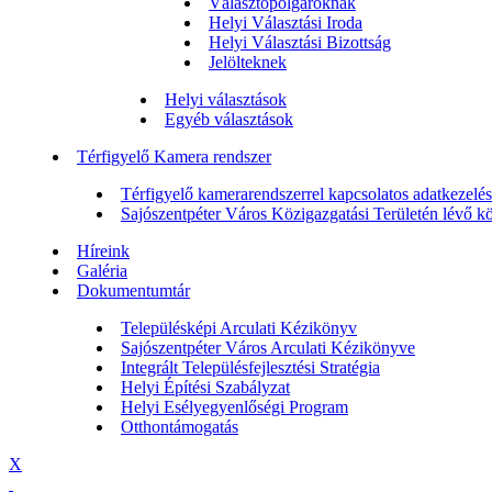
Választópolgároknak
Helyi Választási Iroda
Helyi Választási Bizottság
Jelölteknek
Helyi választások
Egyéb választások
Térfigyelő Kamera rendszer
Térfigyelő kamerarendszerrel kapcsolatos adatkezelési
Sajószentpéter Város Közigazgatási Területén lévő köz
Híreink
Galéria
Dokumentumtár
Településképi Arculati Kézikönyv
Sajószentpéter Város Arculati Kézikönyve
Integrált Településfejlesztési Stratégia
Helyi Építési Szabályzat
Helyi Esélyegyenlőségi Program
Otthontámogatás
X