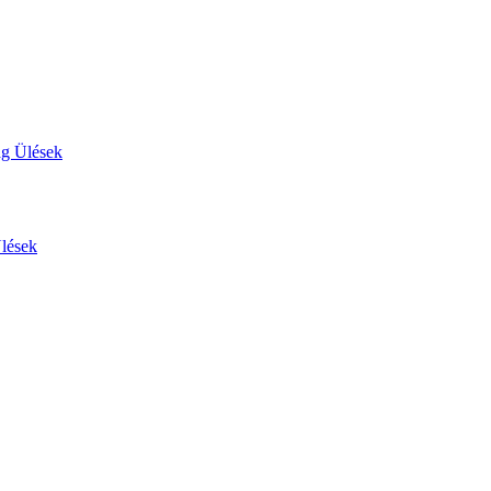
ág Ülések
Ülések