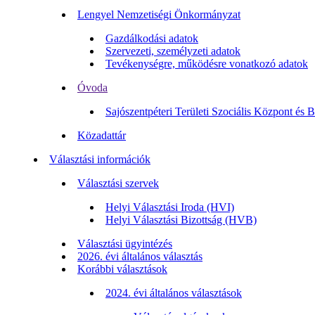
Lengyel Nemzetiségi Önkormányzat
Gazdálkodási adatok
Szervezeti, személyzeti adatok
Tevékenységre, működésre vonatkozó adatok
Óvoda
Sajószentpéteri Területi Szociális Központ és 
Közadattár
Választási információk
Választási szervek
Helyi Választási Iroda (HVI)
Helyi Választási Bizottság (HVB)
Választási ügyintézés
2026. évi általános választás
Korábbi választások
2024. évi általános választások