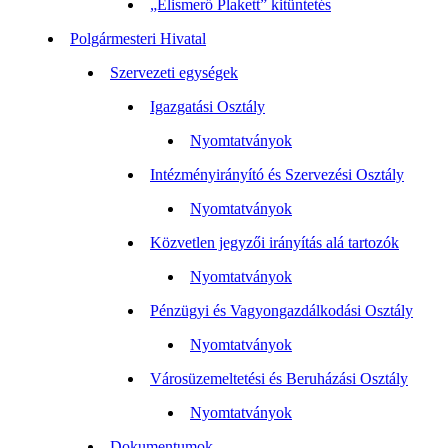
„Elismerő Plakett” kitüntetés
Polgármesteri Hivatal
Szervezeti egységek
Igazgatási Osztály
Nyomtatványok
Intézményirányító és Szervezési Osztály
Nyomtatványok
Közvetlen jegyzői irányítás alá tartozók
Nyomtatványok
Pénzügyi és Vagyongazdálkodási Osztály
Nyomtatványok
Városüzemeltetési és Beruházási Osztály
Nyomtatványok
Dokumentumok