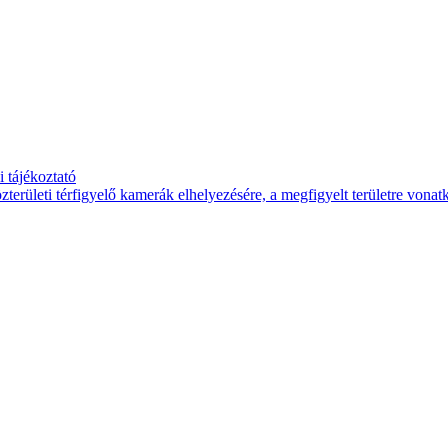
 tájékoztató
területi térfigyelő kamerák elhelyezésére, a megfigyelt területre vona