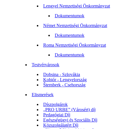
Lengyel Nemzetiségi Önkormányzat
Dokumentumok
Német Nemzetiségi Önkormányzat
Dokumentumok
Roma Nemzetiségi Önkormányzat
Dokumentumok
Testvérvárosok
Dobsina - Szlovákia
Kobiór - Lengyelország
Šternberk - Csehország
Elismerések
Díszpolgárok
„PRO URBE” (Városért) díj
Pedagógiai Díj
Egészségügyi és Szociális Díj
Közszolgálatért Díj