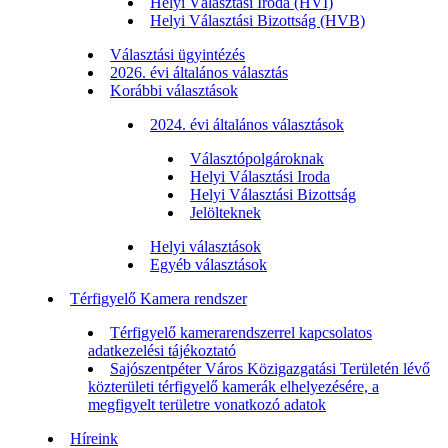
Helyi Választási Iroda (HVI)
Helyi Választási Bizottság (HVB)
Választási ügyintézés
2026. évi általános választás
Korábbi választások
2024. évi általános választások
Választópolgároknak
Helyi Választási Iroda
Helyi Választási Bizottság
Jelölteknek
Helyi választások
Egyéb választások
Térfigyelő Kamera rendszer
Térfigyelő kamerarendszerrel kapcsolatos
adatkezelési tájékoztató
Sajószentpéter Város Közigazgatási Területén lévő
közterületi térfigyelő kamerák elhelyezésére, a
megfigyelt területre vonatkozó adatok
Híreink