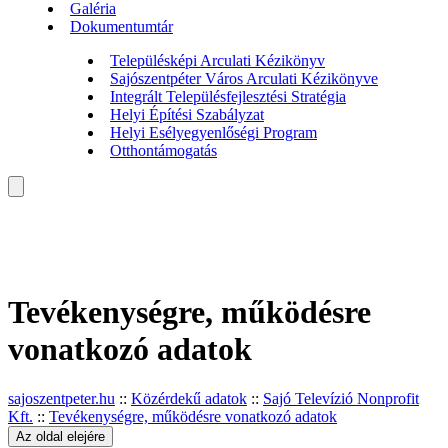
Galéria
Dokumentumtár
Településképi Arculati Kézikönyv
Sajószentpéter Város Arculati Kézikönyve
Integrált Településfejlesztési Stratégia
Helyi Építési Szabályzat
Helyi Esélyegyenlőségi Program
Otthontámogatás
Tevékenységre, működésre
vonatkozó adatok
sajoszentpeter.hu
::
Közérdekű adatok
::
Sajó Televízió Nonprofit
Kft.
::
Tevékenységre, működésre vonatkozó adatok
Az oldal elejére