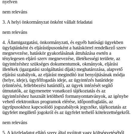
nyelven
nem releváns
3. A helyi önkormányzat önként vállalt feladatai
nem releváns
4. Államigazgatási, önkormányzati, és egyéb hatósági ügyekben
ügyfajtánként és eljárástípusonként a hatáskörrel rendelkező szerv
megnevezése, hatáskör gyakorlásának átruházása esetén a
ténylegesen eljáró szerv megnevezése, illetékességi területe, az
ügyintézéshez szükséges dokumentumok, okmányok, eljárási
illetékek (igazgatási szolgáltatási díjak) meghatározása, alapvető
eljárási szabályok, az eljárást megindító irat benyújtásának módja
(helye, ideje), ügyfélfogadás ideje, az ügyintézés határideje
(elintézési, fellebbezési határidő), az ügyek intézését segítő
útmutatók, az ügymenetre vonatkozó tájékoztatás és az
ügyintézéshez használt letölthető formanyomtatványok, az igénybe
vehető elektronikus programok elérése, időpontfoglalás, az
ügytípusokhoz kapcsolódó jogszabályok jegyzéke, tájékoztatás az
ügyfelet megillető jogokról és az ügyfelet terhelő kötelezettségekről.
nem releváns
5. A közfeladatot ellátó szerv által nyújtott vagy költségvetéséből