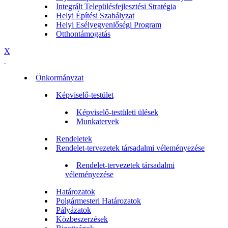
Integrált Településfejlesztési Stratégia
Helyi Építési Szabályzat
Helyi Esélyegyenlőségi Program
Otthontámogatás
X
Önkormányzat
Képviselő-testület
Képviselő-testületi ülések
Munkatervek
Rendeletek
Rendelet-tervezetek társadalmi véleményezése
Rendelet-tervezetek társadalmi
véleményezése
Határozatok
Polgármesteri Határozatok
Pályázatok
Közbeszerzések