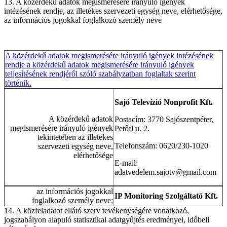
13. A közérdekű adatok megismerésére irányuló igények
intézésének rendje, az illetékes szervezeti egység neve, elérhetősége,
az információs jogokkal foglalkozó személy neve
A közérdekű adatok megismerésére irányuló igények intézésének
rendje a közérdekű adatok megismerésére irányuló igények
teljesítésének rendjéről szóló szabályzatban foglaltak szerint
történik.
Sajó Televízió Nonprofit Kft.
A közérdekű adatok
Postacím: 3770 Sajószentpéter,
megismerésére irányuló igények
Petőfi u. 2.
tekintetében az illetékes
Telefonszám: 0620/230-1020
szervezeti egység neve,
elérhetősége
E-mail:
adatvedelem.sajotv@gmail.com
az információs jogokkal
IP Monitoring Szolgáltató Kft.
foglalkozó személy neve:
14. A közfeladatot ellátó szerv tevékenységére vonatkozó,
jogszabályon alapuló statisztikai adatgyűjtés eredményei, időbeli