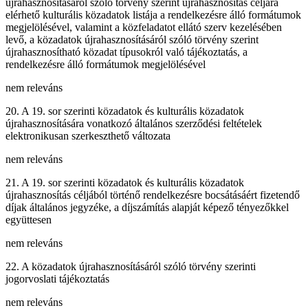
újrahasznosításáról szóló törvény szerint újrahasznosítás céljára
elérhető kulturális közadatok listája a rendelkezésre álló formátumok
megjelölésével, valamint a közfeladatot ellátó szerv kezelésében
levő, a közadatok újrahasznosításáról szóló törvény szerint
újrahasznosítható közadat típusokról való tájékoztatás, a
rendelkezésre álló formátumok megjelölésével
nem releváns
20. A 19. sor szerinti közadatok és kulturális közadatok
újrahasznosítására vonatkozó általános szerződési feltételek
elektronikusan szerkeszthető változata
nem releváns
21. A 19. sor szerinti közadatok és kulturális közadatok
újrahasznosítás céljából történő rendelkezésre bocsátásáért fizetendő
díjak általános jegyzéke, a díjszámítás alapját képező tényezőkkel
együttesen
nem releváns
22. A közadatok újrahasznosításáról szóló törvény szerinti
jogorvoslati tájékoztatás
nem releváns