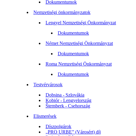
Dokumentumok
Nemzetiségi önkormányzatok
Lengyel Nemzetiségi Önkormányzat
Dokumentumok
Német Nemzetiségi Önkormányzat
Dokumentumok
Roma Nemzetiségi Önkormányzat
Dokumentumok
Testvérvárosok
Dobsina - Szlovákia
Kobiór - Lengyelország
Šternberk - Csehország
Elismerések
Díszpolgárok
„PRO URBE” (Városért) díj