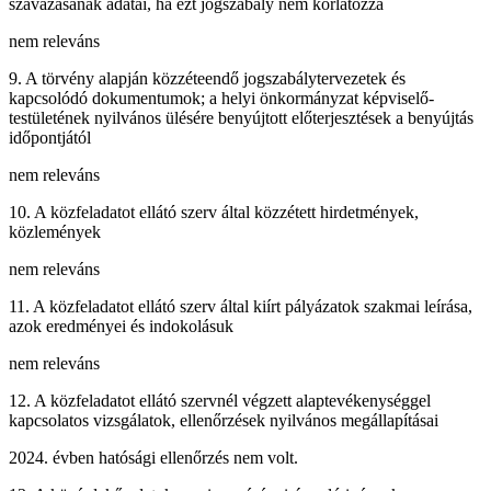
szavazásának adatai, ha ezt jogszabály nem korlátozza
nem releváns
9. A törvény alapján közzéteendő jogszabálytervezetek és
kapcsolódó dokumentumok; a helyi önkormányzat képviselő-
testületének nyilvános ülésére benyújtott előterjesztések a benyújtás
időpontjától
nem releváns
10. A közfeladatot ellátó szerv által közzétett hirdetmények,
közlemények
nem releváns
11. A közfeladatot ellátó szerv által kiírt pályázatok szakmai leírása,
azok eredményei és indokolásuk
nem releváns
12. A közfeladatot ellátó szervnél végzett alaptevékenységgel
kapcsolatos vizsgálatok, ellenőrzések nyilvános megállapításai
2024. évben hatósági ellenőrzés nem volt.