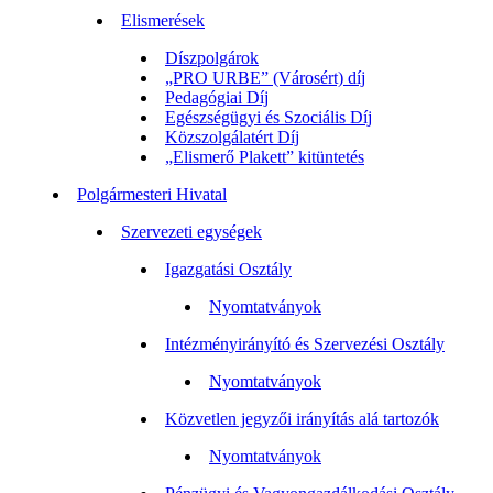
Elismerések
Díszpolgárok
„PRO URBE” (Városért) díj
Pedagógiai Díj
Egészségügyi és Szociális Díj
Közszolgálatért Díj
„Elismerő Plakett” kitüntetés
Polgármesteri Hivatal
Szervezeti egységek
Igazgatási Osztály
Nyomtatványok
Intézményirányító és Szervezési Osztály
Nyomtatványok
Közvetlen jegyzői irányítás alá tartozók
Nyomtatványok