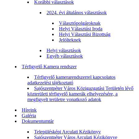
Korábbi választások
2024. évi általános választások
Választópolgároknak
Helyi Választási Iroda
Helyi Választási Bizottság
Jelölteknek
Helyi választások
Egyéb választások
Térfigyelő Kamera rendszer
Térfigyelő kamerarendszerrel kapcsolatos
adatkezelési tájékoztató
Sajószentpéter Város Közigazgatási Területén lévő
közterületi térfigyelő kamerák elhelyezésére, a
megfigyelt területre vonatkozó adatok
Híreink
Galéria
Dokumentumtár
Településképi Arculati Kézikönyv
Sajószentpéter Város Arculati Kézikönyve