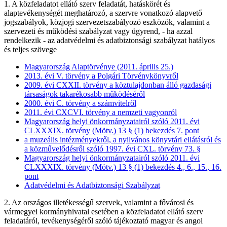
1. A közfeladatot ellátó szerv feladatát, hatáskörét és
alaptevékenységét meghatározó, a szervre vonatkozó alapvető
jogszabályok, közjogi szervezetszabályozó eszközök, valamint a
szervezeti és működési szabályzat vagy ügyrend, - ha azzal
rendelkezik - az adatvédelmi és adatbiztonsági szabályzat hatályos
és teljes szövege
Magyarország Alaptörvénye (2011. április 25.)
2013. évi V. törvény a Polgári Törvénykönyvről
2009. évi CXXII. törvény a köztulajdonban álló gazdasági
társaságok takarékosabb működéséről
2000. évi C. törvény a számvitelről
2011. évi CXCVI. törvény a nemzeti vagyonról
Magyarország helyi önkormányzatairól szóló 2011. évi
CLXXXIX. törvény (Mötv.) 13 § (1) bekezdés 7. pont
a muzeális intézményekről, a nyilvános könyvtári ellátásról és
a közművelődésről szóló 1997. évi CXL. törvény 73. §
Magyarország helyi önkormányzatairól szóló 2011. évi
CLXXXIX. törvény (Mötv.) 13 § (1) bekezdés 4., 6., 15., 16.
pont
Adatvédelmi és Adatbiztonsági Szabályzat
2. Az országos illetékességű szervek, valamint a fővárosi és
vármegyei kormányhivatal esetében a közfeladatot ellátó szerv
feladatáról, tevékenységéről szóló tájékoztató magyar és angol