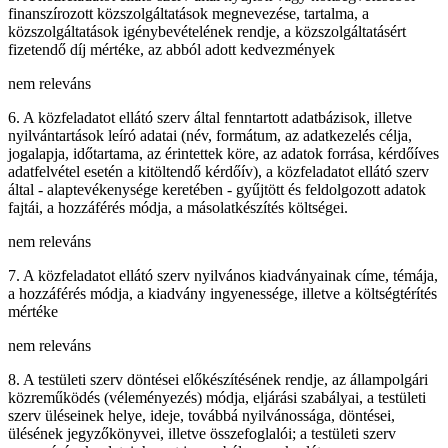
finanszírozott közszolgáltatások megnevezése, tartalma, a
közszolgáltatások igénybevételének rendje, a közszolgáltatásért
fizetendő díj mértéke, az abból adott kedvezmények
nem releváns
6. A közfeladatot ellátó szerv által fenntartott adatbázisok, illetve
nyilvántartások leíró adatai (név, formátum, az adatkezelés célja,
jogalapja, időtartama, az érintettek köre, az adatok forrása, kérdőíves
adatfelvétel esetén a kitöltendő kérdőív), a közfeladatot ellátó szerv
által - alaptevékenysége keretében - gyűjtött és feldolgozott adatok
fajtái, a hozzáférés módja, a másolatkészítés költségei.
nem releváns
7. A közfeladatot ellátó szerv nyilvános kiadványainak címe, témája,
a hozzáférés módja, a kiadvány ingyenessége, illetve a költségtérítés
mértéke
nem releváns
8. A testületi szerv döntései előkészítésének rendje, az állampolgári
közreműködés (véleményezés) módja, eljárási szabályai, a testületi
szerv üléseinek helye, ideje, továbbá nyilvánossága, döntései,
ülésének jegyzőkönyvei, illetve összefoglalói; a testületi szerv