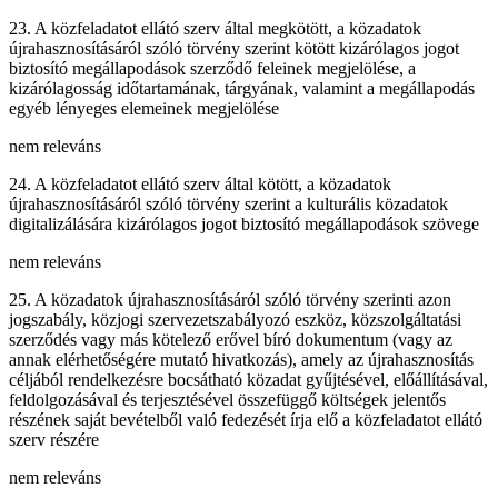
23. A közfeladatot ellátó szerv által megkötött, a közadatok
újrahasznosításáról szóló törvény szerint kötött kizárólagos jogot
biztosító megállapodások szerződő feleinek megjelölése, a
kizárólagosság időtartamának, tárgyának, valamint a megállapodás
egyéb lényeges elemeinek megjelölése
nem releváns
24. A közfeladatot ellátó szerv által kötött, a közadatok
újrahasznosításáról szóló törvény szerint a kulturális közadatok
digitalizálására kizárólagos jogot biztosító megállapodások szövege
nem releváns
25. A közadatok újrahasznosításáról szóló törvény szerinti azon
jogszabály, közjogi szervezetszabályozó eszköz, közszolgáltatási
szerződés vagy más kötelező erővel bíró dokumentum (vagy az
annak elérhetőségére mutató hivatkozás), amely az újrahasznosítás
céljából rendelkezésre bocsátható közadat gyűjtésével, előállításával,
feldolgozásával és terjesztésével összefüggő költségek jelentős
részének saját bevételből való fedezését írja elő a közfeladatot ellátó
szerv részére
nem releváns