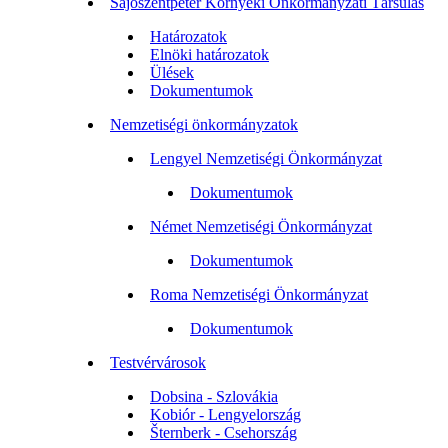
Sajószentpéter Környéki Önkormányzati Társulás
Határozatok
Elnöki határozatok
Ülések
Dokumentumok
Nemzetiségi önkormányzatok
Lengyel Nemzetiségi Önkormányzat
Dokumentumok
Német Nemzetiségi Önkormányzat
Dokumentumok
Roma Nemzetiségi Önkormányzat
Dokumentumok
Testvérvárosok
Dobsina - Szlovákia
Kobiór - Lengyelország
Šternberk - Csehország