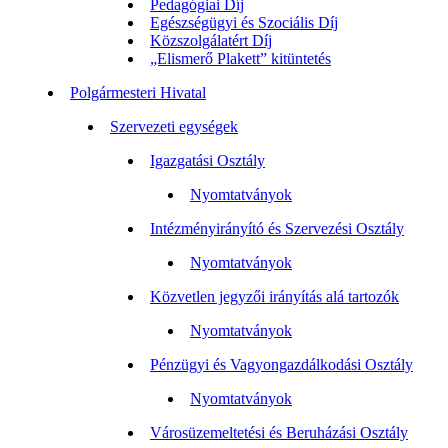
Pedagógiai Díj
Egészségügyi és Szociális Díj
Közszolgálatért Díj
„Elismerő Plakett” kitüntetés
Polgármesteri Hivatal
Szervezeti egységek
Igazgatási Osztály
Nyomtatványok
Intézményirányító és Szervezési Osztály
Nyomtatványok
Közvetlen jegyzői irányítás alá tartozók
Nyomtatványok
Pénzügyi és Vagyongazdálkodási Osztály
Nyomtatványok
Városüzemeltetési és Beruházási Osztály