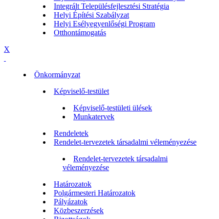
Integrált Településfejlesztési Stratégia
Helyi Építési Szabályzat
Helyi Esélyegyenlőségi Program
Otthontámogatás
X
Önkormányzat
Képviselő-testület
Képviselő-testületi ülések
Munkatervek
Rendeletek
Rendelet-tervezetek társadalmi véleményezése
Rendelet-tervezetek társadalmi
véleményezése
Határozatok
Polgármesteri Határozatok
Pályázatok
Közbeszerzések