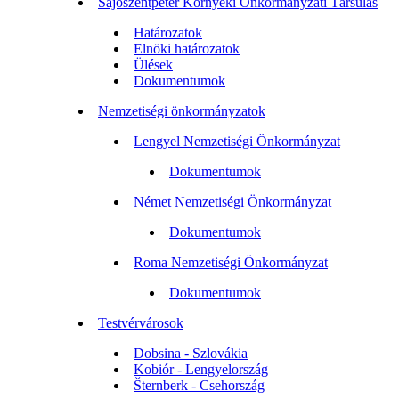
Sajószentpéter Környéki Önkormányzati Társulás
Határozatok
Elnöki határozatok
Ülések
Dokumentumok
Nemzetiségi önkormányzatok
Lengyel Nemzetiségi Önkormányzat
Dokumentumok
Német Nemzetiségi Önkormányzat
Dokumentumok
Roma Nemzetiségi Önkormányzat
Dokumentumok
Testvérvárosok
Dobsina - Szlovákia
Kobiór - Lengyelország
Šternberk - Csehország