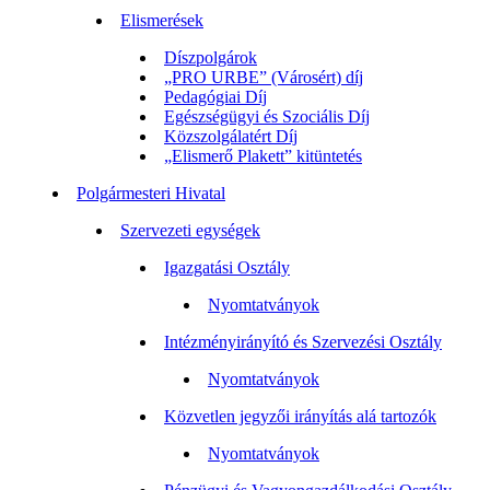
Elismerések
Díszpolgárok
„PRO URBE” (Városért) díj
Pedagógiai Díj
Egészségügyi és Szociális Díj
Közszolgálatért Díj
„Elismerő Plakett” kitüntetés
Polgármesteri Hivatal
Szervezeti egységek
Igazgatási Osztály
Nyomtatványok
Intézményirányító és Szervezési Osztály
Nyomtatványok
Közvetlen jegyzői irányítás alá tartozók
Nyomtatványok