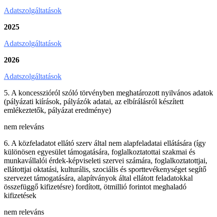
Adatszolgáltatások
2025
Adatszolgáltatások
2026
Adatszolgáltatások
5. A koncesszióról szóló törvényben meghatározott nyilvános adatok
(pályázati kiírások, pályázók adatai, az elbírálásról készített
emlékeztetők, pályázat eredménye)
nem releváns
6. A közfeladatot ellátó szerv által nem alapfeladatai ellátására (így
különösen egyesület támogatására, foglalkoztatottai szakmai és
munkavállalói érdek-képviseleti szervei számára, foglalkoztatottjai,
ellátottjai oktatási, kulturális, szociális és sporttevékenységet segítő
szervezet támogatására, alapítványok által ellátott feladatokkal
összefüggő kifizetésre) fordított, ötmillió forintot meghaladó
kifizetések
nem releváns