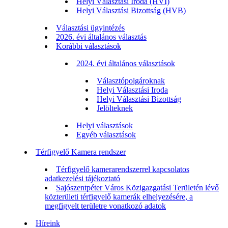
Helyi Választási Iroda (HVI)
Helyi Választási Bizottság (HVB)
Választási ügyintézés
2026. évi általános választás
Korábbi választások
2024. évi általános választások
Választópolgároknak
Helyi Választási Iroda
Helyi Választási Bizottság
Jelölteknek
Helyi választások
Egyéb választások
Térfigyelő Kamera rendszer
Térfigyelő kamerarendszerrel kapcsolatos
adatkezelési tájékoztató
Sajószentpéter Város Közigazgatási Területén lévő
közterületi térfigyelő kamerák elhelyezésére, a
megfigyelt területre vonatkozó adatok
Híreink