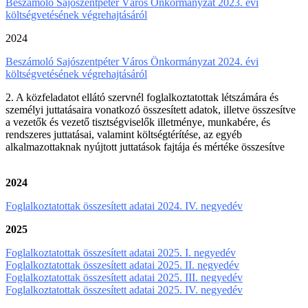
Beszámoló Sajószentpéter Város Önkormányzat 2023. évi
költségvetésének végrehajtásáról
2024
Beszámoló Sajószentpéter Város Önkormányzat 2024. évi
költségvetésének végrehajtásáról
2. A közfeladatot ellátó szervnél foglalkoztatottak létszámára és
személyi juttatásaira vonatkozó összesített adatok, illetve összesítve
a vezetők és vezető tisztségviselők illetménye, munkabére, és
rendszeres juttatásai, valamint költségtérítése, az egyéb
alkalmazottaknak nyújtott juttatások fajtája és mértéke összesítve
2024
Foglalkoztatottak összesített adatai 2024. IV. negyedév
2025
Foglalkoztatottak összesített adatai 2025. I. negyedév
Foglalkoztatottak összesített adatai 2025. II. negyedév
Foglalkoztatottak összesített adatai 2025. III. negyedév
Foglalkoztatottak összesített adatai 2025. IV. negyedév