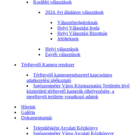
Korábbi választások
2024. évi általános választások
Választópolgároknak
Helyi Választási Iroda
Helyi Választási Bizottság
Jelölteknek
Helyi választások
Egyéb választások
Térfigyelő Kamera rendszer
Térfigyelő kamerarendszerrel kapcsolatos
adatkezelési tájékoztató
Sajószentpéter Város Közigazgatási Területén lévő
közterületi térfigyelő kamerák elhelyezésére, a
megfigyelt területre vonatkozó adatok
Híreink
Galéria
Dokumentumtár
Településképi Arculati Kézikönyv
Sajószentpéter Város Arculati Kézikönyve