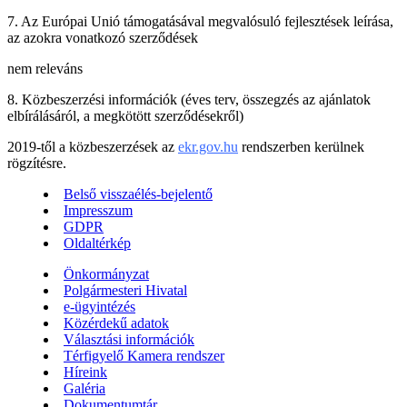
7. Az Európai Unió támogatásával megvalósuló fejlesztések leírása,
az azokra vonatkozó szerződések
nem releváns
8. Közbeszerzési információk (éves terv, összegzés az ajánlatok
elbírálásáról, a megkötött szerződésekről)
2019-től a közbeszerzések az
ekr.gov.hu
rendszerben kerülnek
rögzítésre.
Belső visszaélés-bejelentő
Impresszum
GDPR
Oldaltérkép
Önkormányzat
Polgármesteri Hivatal
e-ügyintézés
Közérdekű adatok
Választási információk
Térfigyelő Kamera rendszer
Híreink
Galéria
Dokumentumtár