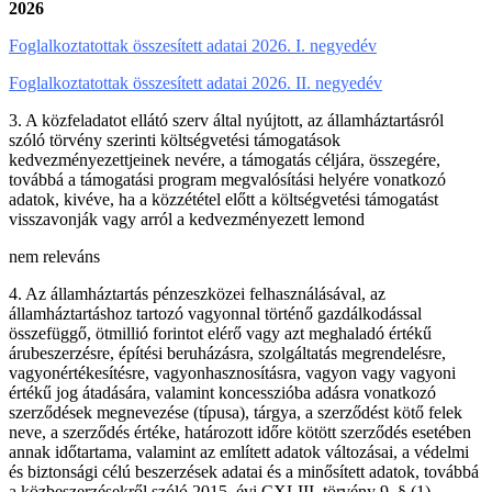
2026
Foglalkoztatottak összesített adatai 2026. I. negyedév
Foglalkoztatottak összesített adatai 2026. II. negyedév
3. A közfeladatot ellátó szerv által nyújtott, az államháztartásról
szóló törvény szerinti költségvetési támogatások
kedvezményezettjeinek nevére, a támogatás céljára, összegére,
továbbá a támogatási program megvalósítási helyére vonatkozó
adatok, kivéve, ha a közzététel előtt a költségvetési támogatást
visszavonják vagy arról a kedvezményezett lemond
nem releváns
4. Az államháztartás pénzeszközei felhasználásával, az
államháztartáshoz tartozó vagyonnal történő gazdálkodással
összefüggő, ötmillió forintot elérő vagy azt meghaladó értékű
árubeszerzésre, építési beruházásra, szolgáltatás megrendelésre,
vagyonértékesítésre, vagyonhasznosításra, vagyon vagy vagyoni
értékű jog átadására, valamint koncesszióba adásra vonatkozó
szerződések megnevezése (típusa), tárgya, a szerződést kötő felek
neve, a szerződés értéke, határozott időre kötött szerződés esetében
annak időtartama, valamint az említett adatok változásai, a védelmi
és biztonsági célú beszerzések adatai és a minősített adatok, továbbá
a közbeszerzésekről szóló 2015. évi CXLIII. törvény 9. § (1)