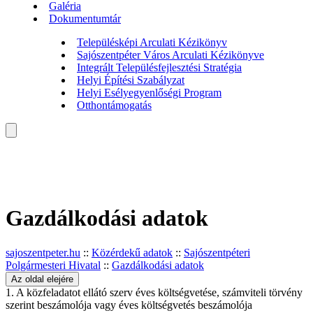
Galéria
Dokumentumtár
Településképi Arculati Kézikönyv
Sajószentpéter Város Arculati Kézikönyve
Integrált Településfejlesztési Stratégia
Helyi Építési Szabályzat
Helyi Esélyegyenlőségi Program
Otthontámogatás
Gazdálkodási adatok
sajoszentpeter.hu
::
Közérdekű adatok
::
Sajószentpéteri
Polgármesteri Hivatal
::
Gazdálkodási adatok
Az oldal elejére
1. A közfeladatot ellátó szerv éves költségvetése, számviteli törvény
szerint beszámolója vagy éves költségvetés beszámolója