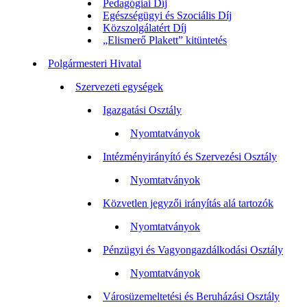
Pedagógiai Díj
Egészségügyi és Szociális Díj
Közszolgálatért Díj
„Elismerő Plakett” kitüntetés
Polgármesteri Hivatal
Szervezeti egységek
Igazgatási Osztály
Nyomtatványok
Intézményirányító és Szervezési Osztály
Nyomtatványok
Közvetlen jegyzői irányítás alá tartozók
Nyomtatványok
Pénzügyi és Vagyongazdálkodási Osztály
Nyomtatványok
Városüzemeltetési és Beruházási Osztály