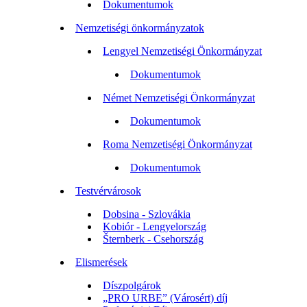
Dokumentumok
Nemzetiségi önkormányzatok
Lengyel Nemzetiségi Önkormányzat
Dokumentumok
Német Nemzetiségi Önkormányzat
Dokumentumok
Roma Nemzetiségi Önkormányzat
Dokumentumok
Testvérvárosok
Dobsina - Szlovákia
Kobiór - Lengyelország
Šternberk - Csehország
Elismerések
Díszpolgárok
„PRO URBE” (Városért) díj