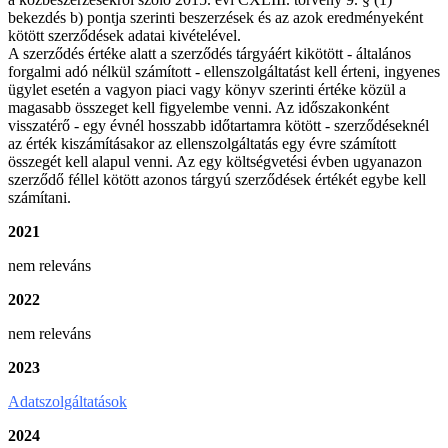
bekezdés b) pontja szerinti beszerzések és az azok eredményeként
kötött szerződések adatai kivételével.
A szerződés értéke alatt a szerződés tárgyáért kikötött - általános
forgalmi adó nélkül számított - ellenszolgáltatást kell érteni, ingyenes
ügylet esetén a vagyon piaci vagy könyv szerinti értéke közül a
magasabb összeget kell figyelembe venni. Az időszakonként
visszatérő - egy évnél hosszabb időtartamra kötött - szerződéseknél
az érték kiszámításakor az ellenszolgáltatás egy évre számított
összegét kell alapul venni. Az egy költségvetési évben ugyanazon
szerződő féllel kötött azonos tárgyú szerződések értékét egybe kell
számítani.
2021
nem releváns
2022
nem releváns
2023
Adatszolgáltatások
2024