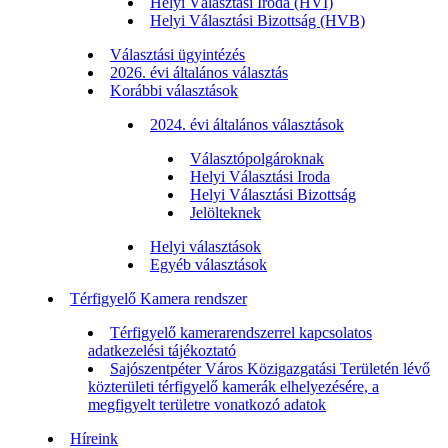
Helyi Választási Iroda (HVI)
Helyi Választási Bizottság (HVB)
Választási ügyintézés
2026. évi általános választás
Korábbi választások
2024. évi általános választások
Választópolgároknak
Helyi Választási Iroda
Helyi Választási Bizottság
Jelölteknek
Helyi választások
Egyéb választások
Térfigyelő Kamera rendszer
Térfigyelő kamerarendszerrel kapcsolatos
adatkezelési tájékoztató
Sajószentpéter Város Közigazgatási Területén lévő
közterületi térfigyelő kamerák elhelyezésére, a
megfigyelt területre vonatkozó adatok
Híreink