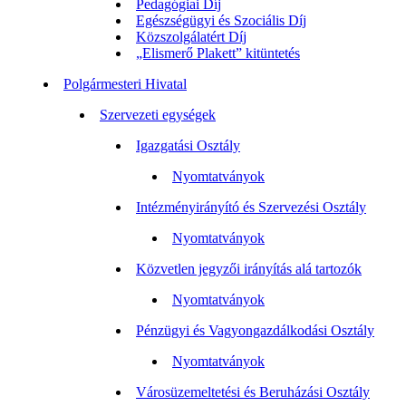
Pedagógiai Díj
Egészségügyi és Szociális Díj
Közszolgálatért Díj
„Elismerő Plakett” kitüntetés
Polgármesteri Hivatal
Szervezeti egységek
Igazgatási Osztály
Nyomtatványok
Intézményirányító és Szervezési Osztály
Nyomtatványok
Közvetlen jegyzői irányítás alá tartozók
Nyomtatványok
Pénzügyi és Vagyongazdálkodási Osztály
Nyomtatványok
Városüzemeltetési és Beruházási Osztály