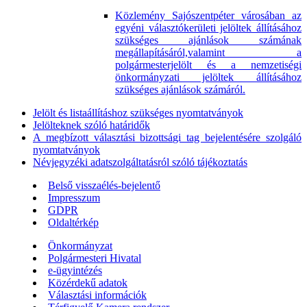
Közlemény Sajószentpéter városában az
egyéni választókerületi jelöltek állításához
szükséges ajánlások számának
megállapításáról,valamint a
polgármesterjelölt és a nemzetiségi
önkormányzati jelöltek állításához
szükséges ajánlások számáról.
Jelölt és listaállításhoz szükséges nyomtatványok
Jelölteknek szóló határidők
A megbízott választási bizottsági tag bejelentésére szolgáló
nyomtatványok
Névjegyzéki adatszolgáltatásról szóló tájékoztatás
Belső visszaélés-bejelentő
Impresszum
GDPR
Oldaltérkép
Önkormányzat
Polgármesteri Hivatal
e-ügyintézés
Közérdekű adatok
Választási információk