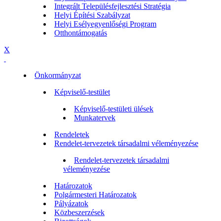
Integrált Településfejlesztési Stratégia
Helyi Építési Szabályzat
Helyi Esélyegyenlőségi Program
Otthontámogatás
X
Önkormányzat
Képviselő-testület
Képviselő-testületi ülések
Munkatervek
Rendeletek
Rendelet-tervezetek társadalmi véleményezése
Rendelet-tervezetek társadalmi
véleményezése
Határozatok
Polgármesteri Határozatok
Pályázatok
Közbeszerzések