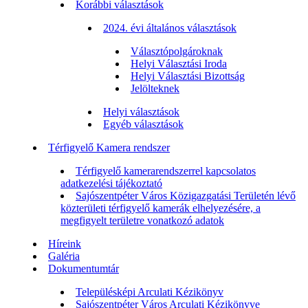
Korábbi választások
2024. évi általános választások
Választópolgároknak
Helyi Választási Iroda
Helyi Választási Bizottság
Jelölteknek
Helyi választások
Egyéb választások
Térfigyelő Kamera rendszer
Térfigyelő kamerarendszerrel kapcsolatos
adatkezelési tájékoztató
Sajószentpéter Város Közigazgatási Területén lévő
közterületi térfigyelő kamerák elhelyezésére, a
megfigyelt területre vonatkozó adatok
Híreink
Galéria
Dokumentumtár
Településképi Arculati Kézikönyv
Sajószentpéter Város Arculati Kézikönyve