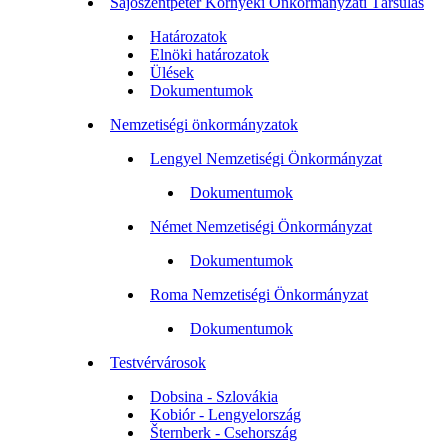
Sajószentpéter Környéki Önkormányzati Társulás
Határozatok
Elnöki határozatok
Ülések
Dokumentumok
Nemzetiségi önkormányzatok
Lengyel Nemzetiségi Önkormányzat
Dokumentumok
Német Nemzetiségi Önkormányzat
Dokumentumok
Roma Nemzetiségi Önkormányzat
Dokumentumok
Testvérvárosok
Dobsina - Szlovákia
Kobiór - Lengyelország
Šternberk - Csehország