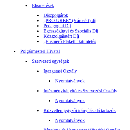
Elismerések
Díszpolgárok
„PRO URBE” (Városért) díj
Pedagógiai Díj
Egészségügyi és Szociális Díj
Közszolgálatért Díj
„Elismerő Plakett” kitüntetés
Polgármesteri Hivatal
Szervezeti egységek
Igazgatási Osztály
Nyomtatványok
Intézményirányító és Szervezési Osztály
Nyomtatványok
Közvetlen jegyzői irányítás alá tartozók
Nyomtatványok