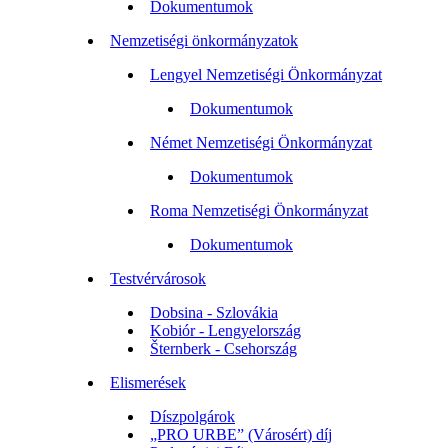
Dokumentumok
Nemzetiségi önkormányzatok
Lengyel Nemzetiségi Önkormányzat
Dokumentumok
Német Nemzetiségi Önkormányzat
Dokumentumok
Roma Nemzetiségi Önkormányzat
Dokumentumok
Testvérvárosok
Dobsina - Szlovákia
Kobiór - Lengyelország
Šternberk - Csehország
Elismerések
Díszpolgárok
„PRO URBE” (Városért) díj