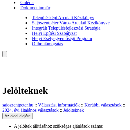
Galéria
Dokumentumtár
Településképi Arculati Kézikönyv
Sajószentpéter Város Arculati Kézikönyve
Integrált Településfejlesztési Stratégia
Helyi Építési Szabályzat
Helyi Esélyegyenlőségi Program
Otthontámogatás
Jelölteknek
sajoszentpeter.hu
::
Választási információk
::
Korábbi választások
::
2024. évi általános választások
::
Jelölteknek
Az oldal elejére
A jelöltek állításához szükséges ajánlások száma: