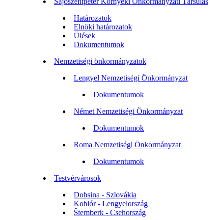
Sajószentpéter Környéki Önkormányzati Társulás
Határozatok
Elnöki határozatok
Ülések
Dokumentumok
Nemzetiségi önkormányzatok
Lengyel Nemzetiségi Önkormányzat
Dokumentumok
Német Nemzetiségi Önkormányzat
Dokumentumok
Roma Nemzetiségi Önkormányzat
Dokumentumok
Testvérvárosok
Dobsina - Szlovákia
Kobiór - Lengyelország
Šternberk - Csehország