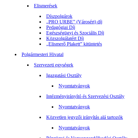
Elismerések
Díszpolgárok
„PRO URBE” (Városért) díj
Pedagógiai Díj
Egészségügyi és Szociális Díj
Közszolgálatért Díj
„Elismerő Plakett” kitüntetés
Polgármesteri Hivatal
Szervezeti egységek
Igazgatási Osztály
Nyomtatványok
Intézményirányító és Szervezési Osztály
Nyomtatványok
Közvetlen jegyzői irányítás alá tartozók
Nyomtatványok