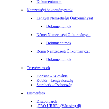
Dokumentumok
Nemzetiségi önkormányzatok
Lengyel Nemzetiségi Önkormányzat
Dokumentumok
Német Nemzetiségi Önkormányzat
Dokumentumok
Roma Nemzetiségi Önkormányzat
Dokumentumok
Testvérvárosok
Dobsina - Szlovákia
Kobiór - Lengyelország
Šternberk - Csehország
Elismerések
Díszpolgárok
„PRO URBE” (Városért) díj