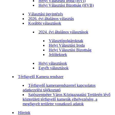
Helyi Választási Iroda (HVI)
Helyi Választási Bizottság (HVB)
Választási ügyintézés
2026. évi általános választás
Korábbi választások
2024. évi általános választások
Választópolgároknak
Helyi Választási Iroda
Helyi Választási Bizottság
Jelölteknek
Helyi választások
Egyéb választások
Térfigyelő Kamera rendszer
Térfigyelő kamerarendszerrel kapcsolatos
adatkezelési tájékoztató
Sajószentpéter Város Közigazgatási Területén lévő
közterületi térfigyelő kamerák elhelyezésére, a
megfigyelt területre vonatkozó adatok
Híreink