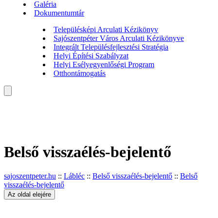
Galéria
Dokumentumtár
Településképi Arculati Kézikönyv
Sajószentpéter Város Arculati Kézikönyve
Integrált Településfejlesztési Stratégia
Helyi Építési Szabályzat
Helyi Esélyegyenlőségi Program
Otthontámogatás
Belső visszaélés-bejelentő
sajoszentpeter.hu
::
Lábléc
::
Belső visszaélés-bejelentő
::
Belső
visszaélés-bejelentő
Az oldal elejére