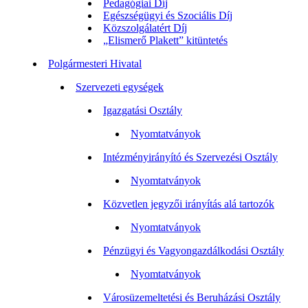
Pedagógiai Díj
Egészségügyi és Szociális Díj
Közszolgálatért Díj
„Elismerő Plakett” kitüntetés
Polgármesteri Hivatal
Szervezeti egységek
Igazgatási Osztály
Nyomtatványok
Intézményirányító és Szervezési Osztály
Nyomtatványok
Közvetlen jegyzői irányítás alá tartozók
Nyomtatványok
Pénzügyi és Vagyongazdálkodási Osztály
Nyomtatványok
Városüzemeltetési és Beruházási Osztály