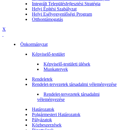
Integrált Településfejlesztési Stratégia
Helyi Építési Szabályzat
Helyi Esélyegyenlőségi Program
Otthontámogatás
X
Önkormányzat
Képviselő-testület
Képviselő-testületi ülések
Munkatervek
Rendeletek
Rendelet-tervezetek társadalmi véleményezése
Rendelet-tervezetek társadalmi
véleményezése
Határozatok
Polgármesteri Határozatok
Pályázatok
Közbeszerzések