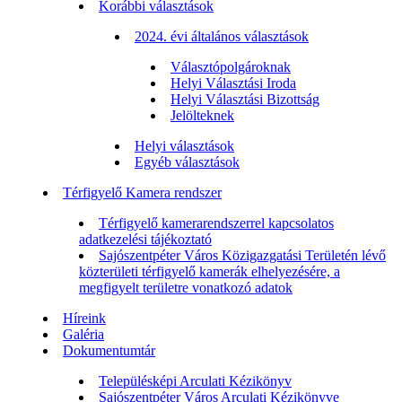
Korábbi választások
2024. évi általános választások
Választópolgároknak
Helyi Választási Iroda
Helyi Választási Bizottság
Jelölteknek
Helyi választások
Egyéb választások
Térfigyelő Kamera rendszer
Térfigyelő kamerarendszerrel kapcsolatos
adatkezelési tájékoztató
Sajószentpéter Város Közigazgatási Területén lévő
közterületi térfigyelő kamerák elhelyezésére, a
megfigyelt területre vonatkozó adatok
Híreink
Galéria
Dokumentumtár
Településképi Arculati Kézikönyv
Sajószentpéter Város Arculati Kézikönyve