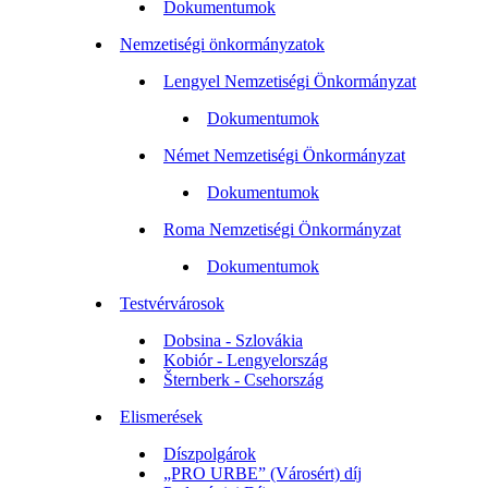
Dokumentumok
Nemzetiségi önkormányzatok
Lengyel Nemzetiségi Önkormányzat
Dokumentumok
Német Nemzetiségi Önkormányzat
Dokumentumok
Roma Nemzetiségi Önkormányzat
Dokumentumok
Testvérvárosok
Dobsina - Szlovákia
Kobiór - Lengyelország
Šternberk - Csehország
Elismerések
Díszpolgárok
„PRO URBE” (Városért) díj