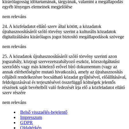
kizárólagosság időtartamának, tárgyának, valamint a megállapodás
egyéb lényeges elemeinek megjelölése
nem releváns
24. A közfeladatot ellátó szerv által kötött, a közadatok
újrahasznosításáról szóló törvény szerint a kulturális közadatok
digitalizálására kizárólagos jogot biztosító megállapodások szövege
nem releváns
25. A közadatok újrahasznosításáról szóló törvény szerinti azon
jogszabály, közjogi szervezetszabályozó eszköz, közszolgáltatási
szerződés vagy más kötelező erővel bíró dokumentum (vagy az
annak elérhetőségére mutató hivatkozás), amely az újrahasznosítás
céljából rendelkezésre bocsátható közadat gyűjtésével, előállításával,
feldolgozásával és terjesztésével összefüggő költségek jelentős
részének saját bevételből való fedezését írja elő a közfeladatot ellátó
szerv részére
nem releváns
Belső visszaélés-bejelentő
Impresszum
GDPR
Oldaltérkép