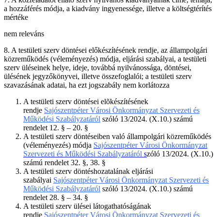
a hozzáférés módja, a kiadvány ingyenessége, illetve a költségtérítés
mértéke
nem releváns
8. A testületi szerv döntései előkészítésének rendje, az állampolgári
közreműködés (véleményezés) módja, eljárási szabályai, a testületi
szerv üléseinek helye, ideje, továbbá nyilvánossága, döntései,
ülésének jegyzőkönyvei, illetve összefoglalói; a testületi szerv
szavazásának adatai, ha ezt jogszabály nem korlátozza
A testületi szerv döntései elõkészítésének
rendje
Sajószentpéter Városi Önkormányzat Szervezeti és
Működési Szabályzatáról
szóló 13/2024. (X.10.) számú
rendelet 12. § – 20. §
A testületi szerv döntéseiben való állampolgári közreműködés
(véleményezés) módja
Sajószentpéter Városi Önkormányzat
Szervezeti és Működési Szabályzatáról
s
zóló 13/2024. (X.10.)
számú rendelet 32. §, 38. §
A testületi szerv döntéshozatalának eljárási
szabályai
Sajószentpéter Városi Önkormányzat Szervezeti és
Működési Szabályzatáról
szóló 13/2024. (X.10.) számú
rendelet 28. § – 34. §
A testületi szerv ülései látogathatóságának
rendje
Sajószentpéter Városi Önkormányzat Szervezeti és