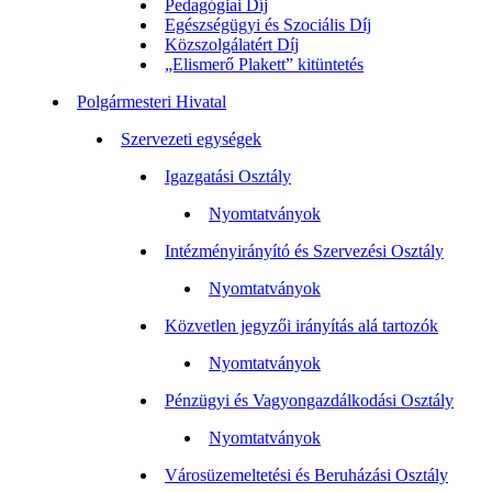
Pedagógiai Díj
Egészségügyi és Szociális Díj
Közszolgálatért Díj
„Elismerő Plakett” kitüntetés
Polgármesteri Hivatal
Szervezeti egységek
Igazgatási Osztály
Nyomtatványok
Intézményirányító és Szervezési Osztály
Nyomtatványok
Közvetlen jegyzői irányítás alá tartozók
Nyomtatványok
Pénzügyi és Vagyongazdálkodási Osztály
Nyomtatványok
Városüzemeltetési és Beruházási Osztály