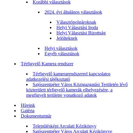
Korábbi választások
2024. évi általános választások
Választópolgároknak
Helyi Választási Iroda
Helyi Választási Bizottság
Jelölteknek
Helyi választások
Egyéb választások
Térfigyelő Kamera rendszer
Térfigyelő kamerarendszerrel kapcsolatos
adatkezelési tájékoztató
Sajószentpéter Város Közigazgatási Területén lévő
közterületi térfigyelő kamerák elhelyezésére, a
megfigyelt területre vonatkozó adatok
Híreink
Galéria
Dokumentumtár
Településképi Arculati Kézikönyv
Sajószentpéter Város Arculati Kézikönyve