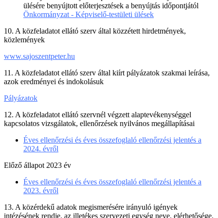
ülésére benyújtott előterjesztések a benyújtás időpontjától
Önkormányzat - Képviselő-testületi ülések
10. A közfeladatot ellátó szerv által közzétett hirdetmények,
közlemények
www.sajoszentpeter.hu
11. A közfeladatot ellátó szerv által kiírt pályázatok szakmai leírása,
azok eredményei és indokolásuk
Pályázatok
12. A közfeladatot ellátó szervnél végzett alaptevékenységgel
kapcsolatos vizsgálatok, ellenőrzések nyilvános megállapításai
Éves ellenőrzési és éves összefoglaló ellenőrzési jelentés a
2024. évről
Előző állapot 2023 év
Éves ellenőrzési és éves összefoglaló ellenőrzési jelentés a
2023. évről
13. A közérdekű adatok megismerésére irányuló igények
intézésének rendje, az illetékes szervezeti egység neve, elérhetősége,