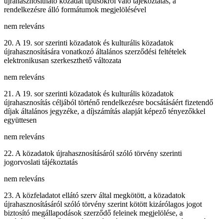
újrahasznosítható közadat típusokról való tájékoztatás, a
rendelkezésre álló formátumok megjelölésével
nem releváns
20. A 19. sor szerinti közadatok és kulturális közadatok
újrahasznosítására vonatkozó általános szerződési feltételek
elektronikusan szerkeszthető változata
nem releváns
21. A 19. sor szerinti közadatok és kulturális közadatok
újrahasznosítás céljából történő rendelkezésre bocsátásáért fizetendő
díjak általános jegyzéke, a díjszámítás alapját képező tényezőkkel
együttesen
nem releváns
22. A közadatok újrahasznosításáról szóló törvény szerinti
jogorvoslati tájékoztatás
nem releváns
23. A közfeladatot ellátó szerv által megkötött, a közadatok
újrahasznosításáról szóló törvény szerint kötött kizárólagos jogot
biztosító megállapodások szerződő feleinek megjelölése, a