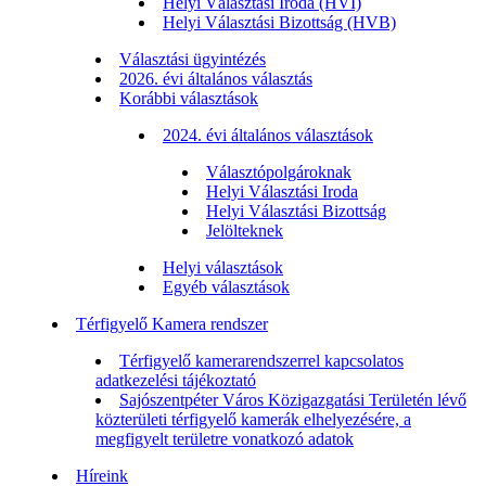
Helyi Választási Iroda (HVI)
Helyi Választási Bizottság (HVB)
Választási ügyintézés
2026. évi általános választás
Korábbi választások
2024. évi általános választások
Választópolgároknak
Helyi Választási Iroda
Helyi Választási Bizottság
Jelölteknek
Helyi választások
Egyéb választások
Térfigyelő Kamera rendszer
Térfigyelő kamerarendszerrel kapcsolatos
adatkezelési tájékoztató
Sajószentpéter Város Közigazgatási Területén lévő
közterületi térfigyelő kamerák elhelyezésére, a
megfigyelt területre vonatkozó adatok
Híreink