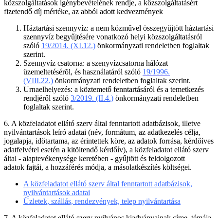
közszolgáltatások igénybevételének rendje, a közszolgáltatásért
fizetendő díj mértéke, az abból adott kedvezmények
Háztartási szennyvíz: a nem közművel összegyűjtött háztartási
szennyvíz begyűjtésére vonatkozó helyi közszolgáltatásról
szóló
19/2014. (XI.12.)
önkormányzati rendeletben foglaltak
szerint.
Szennyvíz csatorna: a szenyvízcsatorna hálózat
üzemeltetésérõl, és használatáról szóló
19/1996.
(VIII.22.)
önkormányzati rendeletben foglaltak szerint.
Urnaelhelyezés: a köztemető fenntartásáról és a temetkezés
rendjéről szóló
3/2019. (II.4.)
önkormányzati rendeletben
foglaltak szerint.
6. A közfeladatot ellátó szerv által fenntartott adatbázisok, illetve
nyilvántartások leíró adatai (név, formátum, az adatkezelés célja,
jogalapja, időtartama, az érintettek köre, az adatok forrása, kérdőíves
adatfelvétel esetén a kitöltendő kérdőív), a közfeladatot ellátó szerv
által - alaptevékenysége keretében - gyűjtött és feldolgozott
adatok fajtái, a hozzáférés módja, a másolatkészítés költségei.
A közfeladatot ellátó szerv által fenntartott adatbázisok,
nyilvántartások adatai
Üzletek, szállás, rendezvények, telep nyilvántartása
7. A közfeladatot ellátó szerv nyilvános kiadványainak címe, témája,