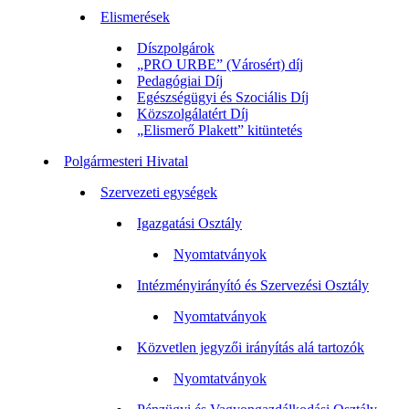
Elismerések
Díszpolgárok
„PRO URBE” (Városért) díj
Pedagógiai Díj
Egészségügyi és Szociális Díj
Közszolgálatért Díj
„Elismerő Plakett” kitüntetés
Polgármesteri Hivatal
Szervezeti egységek
Igazgatási Osztály
Nyomtatványok
Intézményirányító és Szervezési Osztály
Nyomtatványok
Közvetlen jegyzői irányítás alá tartozók
Nyomtatványok