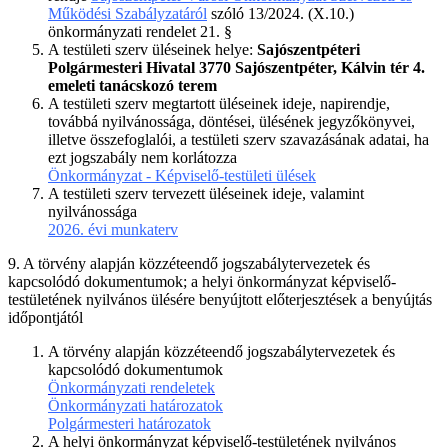
Működési Szabályzatáról
szóló 13/2024. (X.10.)
önkormányzati rendelet 21. §
A testületi szerv üléseinek helye:
Sajószentpéteri
Polgármesteri Hivatal 3770 Sajószentpéter, Kálvin tér 4.
emeleti tanácskozó terem
A testületi szerv megtartott üléseinek ideje, napirendje,
továbbá nyilvánossága, döntései, ülésének jegyzőkönyvei,
illetve összefoglalói, a testületi szerv szavazásának adatai, ha
ezt jogszabály nem korlátozza
Önkormányzat - Képviselő-testületi ülések
A testületi szerv tervezett üléseinek ideje, valamint
nyilvánossága
2026. évi munkaterv
9. A törvény alapján közzéteendő jogszabálytervezetek és
kapcsolódó dokumentumok; a helyi önkormányzat képviselő-
testületének nyilvános ülésére benyújtott előterjesztések a benyújtás
időpontjától
A törvény alapján közzéteendő jogszabálytervezetek és
kapcsolódó dokumentumok
Önkormányzati rendeletek
Önkormányzati határozatok
Polgármesteri határozatok
A helyi önkormányzat képviselő-testületének nyilvános