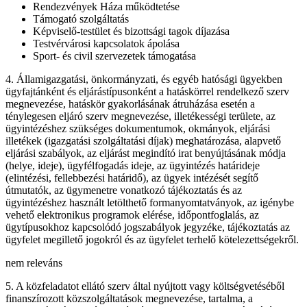
Rendezvények Háza működtetése
Támogató szolgáltatás
Képviselő-testület és bizottsági tagok díjazása
Testvérvárosi kapcsolatok ápolása
Sport- és civil szervezetek támogatása
4. Államigazgatási, önkormányzati, és egyéb hatósági ügyekben
ügyfajtánként és eljárástípusonként a hatáskörrel rendelkező szerv
megnevezése, hatáskör gyakorlásának átruházása esetén a
ténylegesen eljáró szerv megnevezése, illetékességi területe, az
ügyintézéshez szükséges dokumentumok, okmányok, eljárási
illetékek (igazgatási szolgáltatási díjak) meghatározása, alapvető
eljárási szabályok, az eljárást megindító irat benyújtásának módja
(helye, ideje), ügyfélfogadás ideje, az ügyintézés határideje
(elintézési, fellebbezési határidő), az ügyek intézését segítő
útmutatók, az ügymenetre vonatkozó tájékoztatás és az
ügyintézéshez használt letölthető formanyomtatványok, az igénybe
vehető elektronikus programok elérése, időpontfoglalás, az
ügytípusokhoz kapcsolódó jogszabályok jegyzéke, tájékoztatás az
ügyfelet megillető jogokról és az ügyfelet terhelő kötelezettségekről.
nem releváns
5. A közfeladatot ellátó szerv által nyújtott vagy költségvetéséből
finanszírozott közszolgáltatások megnevezése, tartalma, a