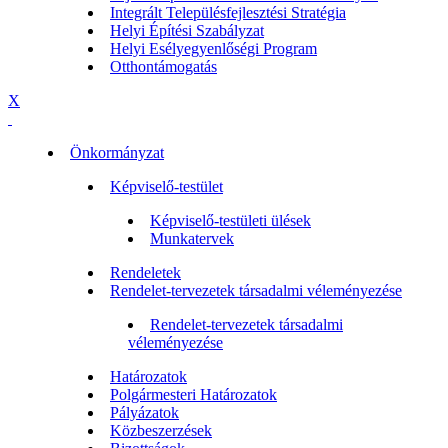
Integrált Településfejlesztési Stratégia
Helyi Építési Szabályzat
Helyi Esélyegyenlőségi Program
Otthontámogatás
X
Önkormányzat
Képviselő-testület
Képviselő-testületi ülések
Munkatervek
Rendeletek
Rendelet-tervezetek társadalmi véleményezése
Rendelet-tervezetek társadalmi
véleményezése
Határozatok
Polgármesteri Határozatok
Pályázatok
Közbeszerzések