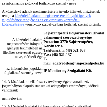
az információs jogokkal foglalkozó személy neve
A közérdekű adatok megismerésére irányuló igények intézésének
rendje a
közérdekű adatok megismerésére irányuló igények
teljesítésének rendjére és az elektronikus közzétételi
kötelezettségre
vonatkozó szabályzatban foglaltak szerint történik.
Sajószentpéteri Polgármesteri Hivatal
valamennyi szervezeti egysége
A közérdekű adatok
Postacím: 3770 Sajószentpéter,
megismerésére irányuló
Kálvin tér 4.
igények tekintetében az
Telefonszám: (48) 521-037
illetékes szervezeti egység
Fax: (48) 521-137
neve, elérhetősége
E-
mail:
adatvedelem@sajoszentpeter.hu
az információs jogokkal
IP Monitoring Szolgáltató Kft.
foglalkozó személy neve:
14. A közfeladatot ellátó szerv tevékenységére vonatkozó,
jogszabályon alapuló statisztikai adatgyűjtés eredményei, időbeli
változásuk
nem releváns
15. A közérdekű adatokkal kapcsolatos kötelező statisztikai