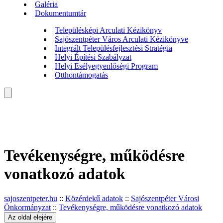
Galéria
Dokumentumtár
Településképi Arculati Kézikönyv
Sajószentpéter Város Arculati Kézikönyve
Integrált Településfejlesztési Stratégia
Helyi Építési Szabályzat
Helyi Esélyegyenlőségi Program
Otthontámogatás
Tevékenységre, működésre
vonatkozó adatok
sajoszentpeter.hu
::
Közérdekű adatok
::
Sajószentpéter Városi
Önkormányzat
::
Tevékenységre, működésre vonatkozó adatok
Az oldal elejére