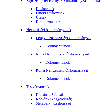
Sajószentpéter Környéki Önkormányzati Társulás
Határozatok
Elnöki határozatok
Ülések
Dokumentumok
Nemzetiségi önkormányzatok
Lengyel Nemzetiségi Önkormányzat
Dokumentumok
Német Nemzetiségi Önkormányzat
Dokumentumok
Roma Nemzetiségi Önkormányzat
Dokumentumok
Testvérvárosok
Dobsina - Szlovákia
Kobiór - Lengyelország
Šternberk - Csehország