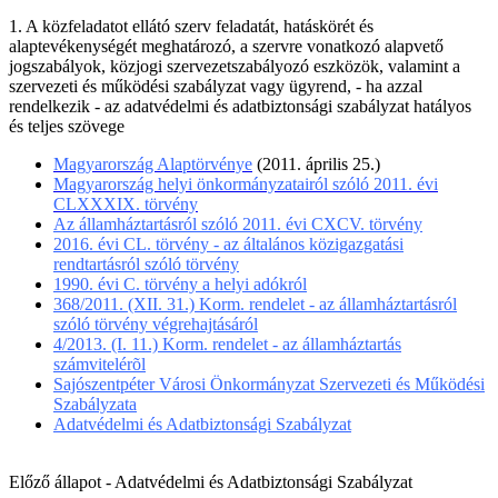
1. A közfeladatot ellátó szerv feladatát, hatáskörét és
alaptevékenységét meghatározó, a szervre vonatkozó alapvető
jogszabályok, közjogi szervezetszabályozó eszközök, valamint a
szervezeti és működési szabályzat vagy ügyrend, - ha azzal
rendelkezik - az adatvédelmi és adatbiztonsági szabályzat hatályos
és teljes szövege
Magyarország Alaptörvénye
(2011. április 25.)
Magyarország helyi önkormányzatairól szóló 2011. évi
CLXXXIX. törvény
Az államháztartásról szóló 2011. évi CXCV. törvény
2016. évi CL. törvény - az általános közigazgatási
rendtartásról szóló törvény
1990. évi C. törvény a helyi adókról
368/2011. (XII. 31.) Korm. rendelet - az államháztartásról
szóló törvény végrehajtásáról
4/2013. (I. 11.) Korm. rendelet - az államháztartás
számvitelérõl
Sajószentpéter Városi Önkormányzat Szervezeti és Működési
Szabályzata
Adatvédelmi és Adatbiztonsági Szabályzat
Előző állapot - Adatvédelmi és Adatbiztonsági Szabályzat