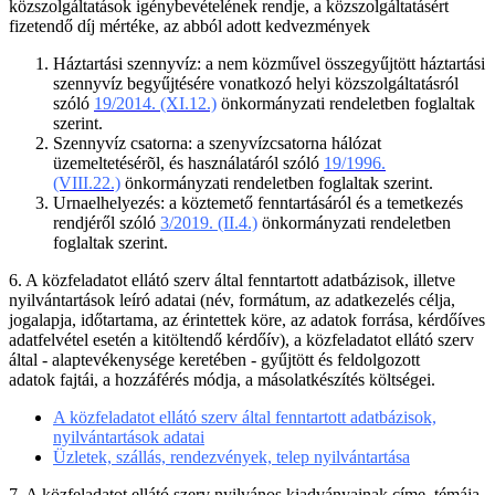
közszolgáltatások igénybevételének rendje, a közszolgáltatásért
fizetendő díj mértéke, az abból adott kedvezmények
Háztartási szennyvíz: a nem közművel összegyűjtött háztartási
szennyvíz begyűjtésére vonatkozó helyi közszolgáltatásról
szóló
19/2014. (XI.12.)
önkormányzati rendeletben foglaltak
szerint.
Szennyvíz csatorna: a szenyvízcsatorna hálózat
üzemeltetésérõl, és használatáról szóló
19/1996.
(VIII.22.)
önkormányzati rendeletben foglaltak szerint.
Urnaelhelyezés: a köztemető fenntartásáról és a temetkezés
rendjéről szóló
3/2019. (II.4.)
önkormányzati rendeletben
foglaltak szerint.
6. A közfeladatot ellátó szerv által fenntartott adatbázisok, illetve
nyilvántartások leíró adatai (név, formátum, az adatkezelés célja,
jogalapja, időtartama, az érintettek köre, az adatok forrása, kérdőíves
adatfelvétel esetén a kitöltendő kérdőív), a közfeladatot ellátó szerv
által - alaptevékenysége keretében - gyűjtött és feldolgozott
adatok fajtái, a hozzáférés módja, a másolatkészítés költségei.
A közfeladatot ellátó szerv által fenntartott adatbázisok,
nyilvántartások adatai
Üzletek, szállás, rendezvények, telep nyilvántartása
7. A közfeladatot ellátó szerv nyilvános kiadványainak címe, témája,