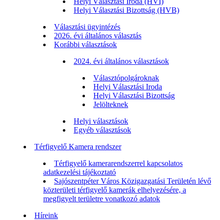
Helyi Választási Iroda (HVI)
Helyi Választási Bizottság (HVB)
Választási ügyintézés
2026. évi általános választás
Korábbi választások
2024. évi általános választások
Választópolgároknak
Helyi Választási Iroda
Helyi Választási Bizottság
Jelölteknek
Helyi választások
Egyéb választások
Térfigyelő Kamera rendszer
Térfigyelő kamerarendszerrel kapcsolatos
adatkezelési tájékoztató
Sajószentpéter Város Közigazgatási Területén lévő
közterületi térfigyelő kamerák elhelyezésére, a
megfigyelt területre vonatkozó adatok
Híreink