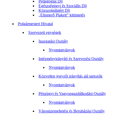
Pedagógiai Díj
Egészségügyi és Szociális Díj
Közszolgálatért Díj
„Elismerő Plakett” kitüntetés
Polgármesteri Hivatal
Szervezeti egységek
Igazgatási Osztály
Nyomtatványok
Intézményirányító és Szervezési Osztály
Nyomtatványok
Közvetlen jegyzői irányítás alá tartozók
Nyomtatványok
Pénzügyi és Vagyongazdálkodási Osztály
Nyomtatványok
Városüzemeltetési és Beruházási Osztály