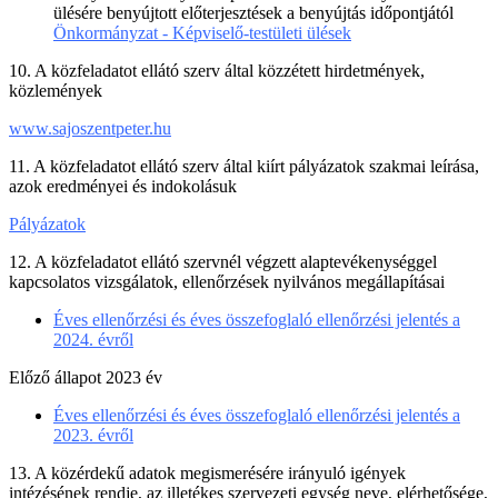
ülésére benyújtott előterjesztések a benyújtás időpontjától
Önkormányzat - Képviselő-testületi ülések
10. A közfeladatot ellátó szerv által közzétett hirdetmények,
közlemények
www.sajoszentpeter.hu
11. A közfeladatot ellátó szerv által kiírt pályázatok szakmai leírása,
azok eredményei és indokolásuk
Pályázatok
12. A közfeladatot ellátó szervnél végzett alaptevékenységgel
kapcsolatos vizsgálatok, ellenőrzések nyilvános megállapításai
Éves ellenőrzési és éves összefoglaló ellenőrzési jelentés a
2024. évről
Előző állapot 2023 év
Éves ellenőrzési és éves összefoglaló ellenőrzési jelentés a
2023. évről
13. A közérdekű adatok megismerésére irányuló igények
intézésének rendje, az illetékes szervezeti egység neve, elérhetősége,