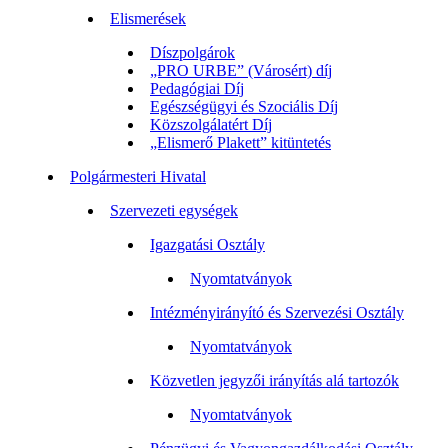
Elismerések
Díszpolgárok
„PRO URBE” (Városért) díj
Pedagógiai Díj
Egészségügyi és Szociális Díj
Közszolgálatért Díj
„Elismerő Plakett” kitüntetés
Polgármesteri Hivatal
Szervezeti egységek
Igazgatási Osztály
Nyomtatványok
Intézményirányító és Szervezési Osztály
Nyomtatványok
Közvetlen jegyzői irányítás alá tartozók
Nyomtatványok