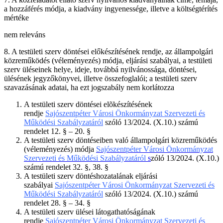
a hozzáférés módja, a kiadvány ingyenessége, illetve a költségtérítés
mértéke
nem releváns
8. A testületi szerv döntései előkészítésének rendje, az állampolgári
közreműködés (véleményezés) módja, eljárási szabályai, a testületi
szerv üléseinek helye, ideje, továbbá nyilvánossága, döntései,
ülésének jegyzőkönyvei, illetve összefoglalói; a testületi szerv
szavazásának adatai, ha ezt jogszabály nem korlátozza
A testületi szerv döntései elõkészítésének
rendje
Sajószentpéter Városi Önkormányzat Szervezeti és
Működési Szabályzatáról
szóló 13/2024. (X.10.) számú
rendelet 12. § – 20. §
A testületi szerv döntéseiben való állampolgári közreműködés
(véleményezés) módja
Sajószentpéter Városi Önkormányzat
Szervezeti és Működési Szabályzatáról
s
zóló 13/2024. (X.10.)
számú rendelet 32. §, 38. §
A testületi szerv döntéshozatalának eljárási
szabályai
Sajószentpéter Városi Önkormányzat Szervezeti és
Működési Szabályzatáról
szóló 13/2024. (X.10.) számú
rendelet 28. § – 34. §
A testületi szerv ülései látogathatóságának
rendje
Sajószentpéter Városi Önkormányzat Szervezeti és