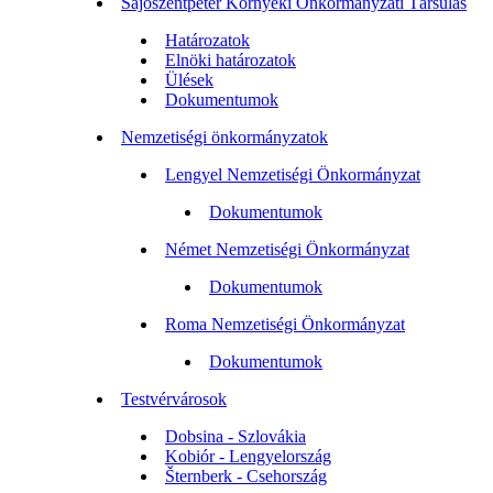
Sajószentpéter Környéki Önkormányzati Társulás
Határozatok
Elnöki határozatok
Ülések
Dokumentumok
Nemzetiségi önkormányzatok
Lengyel Nemzetiségi Önkormányzat
Dokumentumok
Német Nemzetiségi Önkormányzat
Dokumentumok
Roma Nemzetiségi Önkormányzat
Dokumentumok
Testvérvárosok
Dobsina - Szlovákia
Kobiór - Lengyelország
Šternberk - Csehország