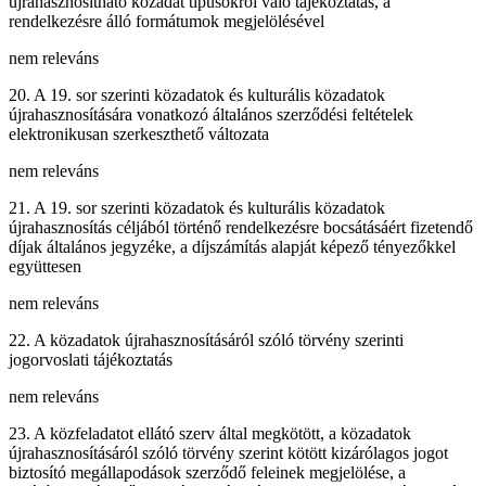
újrahasznosítható közadat típusokról való tájékoztatás, a
rendelkezésre álló formátumok megjelölésével
nem releváns
20. A 19. sor szerinti közadatok és kulturális közadatok
újrahasznosítására vonatkozó általános szerződési feltételek
elektronikusan szerkeszthető változata
nem releváns
21. A 19. sor szerinti közadatok és kulturális közadatok
újrahasznosítás céljából történő rendelkezésre bocsátásáért fizetendő
díjak általános jegyzéke, a díjszámítás alapját képező tényezőkkel
együttesen
nem releváns
22. A közadatok újrahasznosításáról szóló törvény szerinti
jogorvoslati tájékoztatás
nem releváns
23. A közfeladatot ellátó szerv által megkötött, a közadatok
újrahasznosításáról szóló törvény szerint kötött kizárólagos jogot
biztosító megállapodások szerződő feleinek megjelölése, a