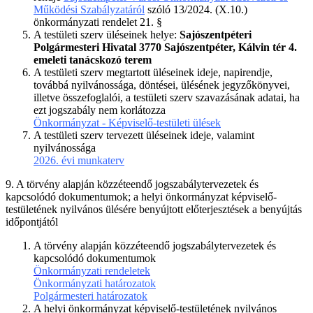
Működési Szabályzatáról
szóló 13/2024. (X.10.)
önkormányzati rendelet 21. §
A testületi szerv üléseinek helye:
Sajószentpéteri
Polgármesteri Hivatal 3770 Sajószentpéter, Kálvin tér 4.
emeleti tanácskozó terem
A testületi szerv megtartott üléseinek ideje, napirendje,
továbbá nyilvánossága, döntései, ülésének jegyzőkönyvei,
illetve összefoglalói, a testületi szerv szavazásának adatai, ha
ezt jogszabály nem korlátozza
Önkormányzat - Képviselő-testületi ülések
A testületi szerv tervezett üléseinek ideje, valamint
nyilvánossága
2026. évi munkaterv
9. A törvény alapján közzéteendő jogszabálytervezetek és
kapcsolódó dokumentumok; a helyi önkormányzat képviselő-
testületének nyilvános ülésére benyújtott előterjesztések a benyújtás
időpontjától
A törvény alapján közzéteendő jogszabálytervezetek és
kapcsolódó dokumentumok
Önkormányzati rendeletek
Önkormányzati határozatok
Polgármesteri határozatok
A helyi önkormányzat képviselő-testületének nyilvános