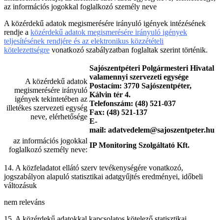
az információs jogokkal foglalkozó személy neve
A közérdekű adatok megismerésére irányuló igények intézésének
rendje a
közérdekű adatok megismerésére irányuló igények
teljesítésének rendjére és az elektronikus közzétételi
kötelezettségre
vonatkozó szabályzatban foglaltak szerint történik.
Sajószentpéteri Polgármesteri Hivatal
valamennyi szervezeti egysége
A közérdekű adatok
Postacím: 3770 Sajószentpéter,
megismerésére irányuló
Kálvin tér 4.
igények tekintetében az
Telefonszám: (48) 521-037
illetékes szervezeti egység
Fax: (48) 521-137
neve, elérhetősége
E-
mail:
adatvedelem@sajoszentpeter.hu
az információs jogokkal
IP Monitoring Szolgáltató Kft.
foglalkozó személy neve:
14. A közfeladatot ellátó szerv tevékenységére vonatkozó,
jogszabályon alapuló statisztikai adatgyűjtés eredményei, időbeli
változásuk
nem releváns
15. A közérdekű adatokkal kapcsolatos kötelező statisztikai