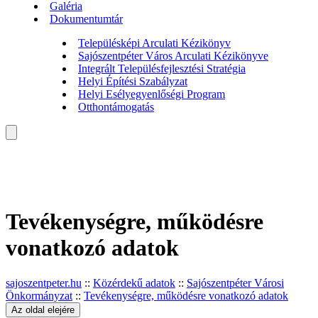
Galéria
Dokumentumtár
Településképi Arculati Kézikönyv
Sajószentpéter Város Arculati Kézikönyve
Integrált Településfejlesztési Stratégia
Helyi Építési Szabályzat
Helyi Esélyegyenlőségi Program
Otthontámogatás
Tevékenységre, működésre
vonatkozó adatok
sajoszentpeter.hu
::
Közérdekű adatok
::
Sajószentpéter Városi
Önkormányzat
::
Tevékenységre, működésre vonatkozó adatok
Az oldal elejére