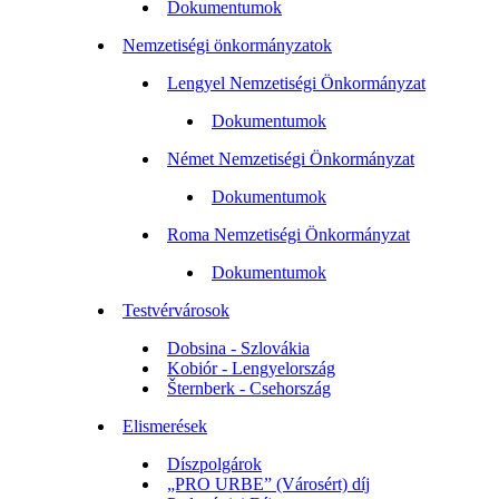
Dokumentumok
Nemzetiségi önkormányzatok
Lengyel Nemzetiségi Önkormányzat
Dokumentumok
Német Nemzetiségi Önkormányzat
Dokumentumok
Roma Nemzetiségi Önkormányzat
Dokumentumok
Testvérvárosok
Dobsina - Szlovákia
Kobiór - Lengyelország
Šternberk - Csehország
Elismerések
Díszpolgárok
„PRO URBE” (Városért) díj