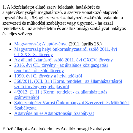
1. A közfeladatot ellátó szerv feladatát, hatáskörét és
alaptevékenységét meghatározó, a szervre vonatkozó alapvető
jogszabályok, közjogi szervezetszabályozó eszközök, valamint a
szervezeti és működési szabályzat vagy ügyrend, - ha azzal
rendelkezik - az adatvédelmi és adatbiztonsági szabályzat hatályos
és teljes szövege
Magyarország Alaptörvénye
(2011. április 25.)
Magyarország helyi önkormányzatairól szóló 2011. évi
CLXXXIX. törvény
Az államháztartásról szóló 2011. évi CXCV. törvény
2016. évi CL. törvény - az általános közigazgatási
rendtartásról szóló törvény
1990. évi C. törvény a helyi adókról
368/2011. (XII. 31.) Korm. rendelet - az államháztartásról
szóló törvény végrehajtásáról
4/2013. (I. 11.) Korm. rendelet - az államháztartás
számvitelérõl
Sajószentpéter Városi Önkormányzat Szervezeti és Működési
Szabályzata
Adatvédelmi és Adatbiztonsági Szabályzat
Előző állapot - Adatvédelmi és Adatbiztonsági Szabályzat