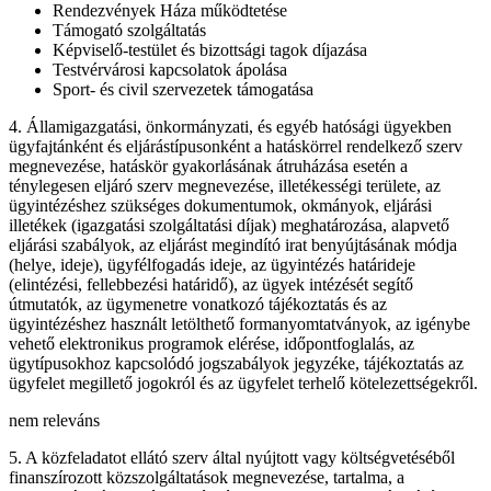
Rendezvények Háza működtetése
Támogató szolgáltatás
Képviselő-testület és bizottsági tagok díjazása
Testvérvárosi kapcsolatok ápolása
Sport- és civil szervezetek támogatása
4. Államigazgatási, önkormányzati, és egyéb hatósági ügyekben
ügyfajtánként és eljárástípusonként a hatáskörrel rendelkező szerv
megnevezése, hatáskör gyakorlásának átruházása esetén a
ténylegesen eljáró szerv megnevezése, illetékességi területe, az
ügyintézéshez szükséges dokumentumok, okmányok, eljárási
illetékek (igazgatási szolgáltatási díjak) meghatározása, alapvető
eljárási szabályok, az eljárást megindító irat benyújtásának módja
(helye, ideje), ügyfélfogadás ideje, az ügyintézés határideje
(elintézési, fellebbezési határidő), az ügyek intézését segítő
útmutatók, az ügymenetre vonatkozó tájékoztatás és az
ügyintézéshez használt letölthető formanyomtatványok, az igénybe
vehető elektronikus programok elérése, időpontfoglalás, az
ügytípusokhoz kapcsolódó jogszabályok jegyzéke, tájékoztatás az
ügyfelet megillető jogokról és az ügyfelet terhelő kötelezettségekről.
nem releváns
5. A közfeladatot ellátó szerv által nyújtott vagy költségvetéséből
finanszírozott közszolgáltatások megnevezése, tartalma, a