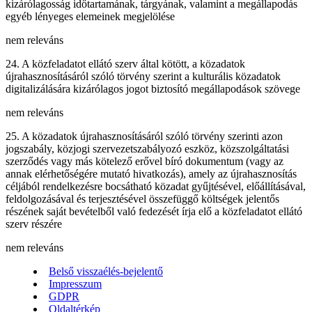
kizárólagosság időtartamának, tárgyának, valamint a megállapodás
egyéb lényeges elemeinek megjelölése
nem releváns
24. A közfeladatot ellátó szerv által kötött, a közadatok
újrahasznosításáról szóló törvény szerint a kulturális közadatok
digitalizálására kizárólagos jogot biztosító megállapodások szövege
nem releváns
25. A közadatok újrahasznosításáról szóló törvény szerinti azon
jogszabály, közjogi szervezetszabályozó eszköz, közszolgáltatási
szerződés vagy más kötelező erővel bíró dokumentum (vagy az
annak elérhetőségére mutató hivatkozás), amely az újrahasznosítás
céljából rendelkezésre bocsátható közadat gyűjtésével, előállításával,
feldolgozásával és terjesztésével összefüggő költségek jelentős
részének saját bevételből való fedezését írja elő a közfeladatot ellátó
szerv részére
nem releváns
Belső visszaélés-bejelentő
Impresszum
GDPR
Oldaltérkép