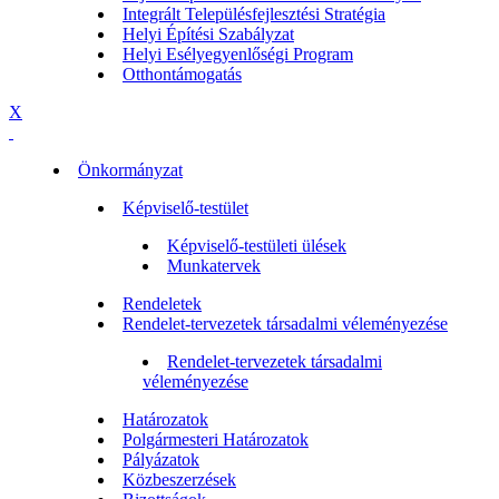
Integrált Településfejlesztési Stratégia
Helyi Építési Szabályzat
Helyi Esélyegyenlőségi Program
Otthontámogatás
X
Önkormányzat
Képviselő-testület
Képviselő-testületi ülések
Munkatervek
Rendeletek
Rendelet-tervezetek társadalmi véleményezése
Rendelet-tervezetek társadalmi
véleményezése
Határozatok
Polgármesteri Határozatok
Pályázatok
Közbeszerzések