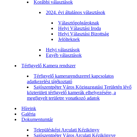
Korábbi választások
2024. évi általános választások
Választópolgároknak
Helyi Választási Iroda
Helyi Választási Bizottság
Jelölteknek
Helyi választások
Egyéb választások
Térfigyelő Kamera rendszer
Térfigyelő kamerarendszerrel kapcsolatos
adatkezelési tájékoztató
Sajószentpéter Város Közigazgatási Területén lévő
közterületi térfigyelő kamerák elhelyezésére, a
megfigyelt területre vonatkozó adatok
Híreink
Galéria
Dokumentumtár
Településképi Arculati Kézikönyv
Sajószentpéter Város Arculati Kézikönyve