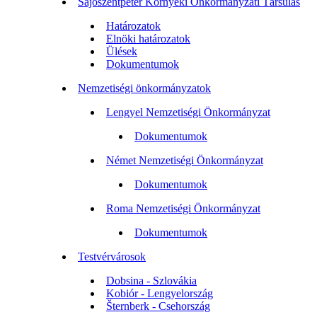
Sajószentpéter Környéki Önkormányzati Társulás
Határozatok
Elnöki határozatok
Ülések
Dokumentumok
Nemzetiségi önkormányzatok
Lengyel Nemzetiségi Önkormányzat
Dokumentumok
Német Nemzetiségi Önkormányzat
Dokumentumok
Roma Nemzetiségi Önkormányzat
Dokumentumok
Testvérvárosok
Dobsina - Szlovákia
Kobiór - Lengyelország
Šternberk - Csehország