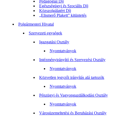
Pedagógiai Díj
Egészségügyi és Szociális Díj
Közszolgálatért Díj
„Elismerő Plakett” kitüntetés
Polgármesteri Hivatal
Szervezeti egységek
Igazgatási Osztály
Nyomtatványok
Intézményirányító és Szervezési Osztály
Nyomtatványok
Közvetlen jegyzői irányítás alá tartozók
Nyomtatványok
Pénzügyi és Vagyongazdálkodási Osztály
Nyomtatványok
Városüzemeltetési és Beruházási Osztály