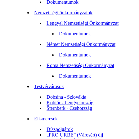
Dokumentumok
Nemzetiségi önkormányzatok
Lengyel Nemzetiségi Önkormányzat
Dokumentumok
Német Nemzetiségi Önkormányzat
Dokumentumok
Roma Nemzetiségi Önkormányzat
Dokumentumok
Testvérvárosok
Dobsina - Szlovákia
Kobiór - Lengyelország
Šternberk - Csehország
Elismerések
Díszpolgárok
„PRO URBE” (Városért) díj