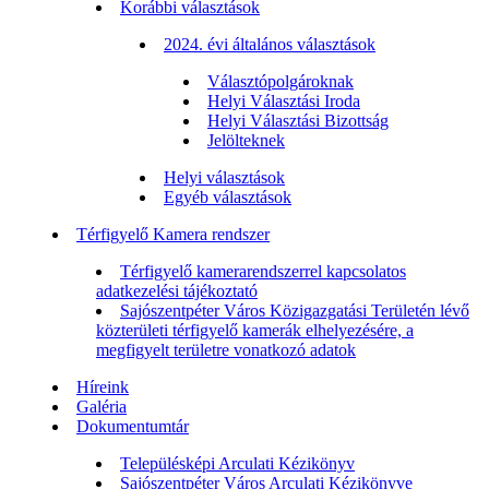
Korábbi választások
2024. évi általános választások
Választópolgároknak
Helyi Választási Iroda
Helyi Választási Bizottság
Jelölteknek
Helyi választások
Egyéb választások
Térfigyelő Kamera rendszer
Térfigyelő kamerarendszerrel kapcsolatos
adatkezelési tájékoztató
Sajószentpéter Város Közigazgatási Területén lévő
közterületi térfigyelő kamerák elhelyezésére, a
megfigyelt területre vonatkozó adatok
Híreink
Galéria
Dokumentumtár
Településképi Arculati Kézikönyv
Sajószentpéter Város Arculati Kézikönyve