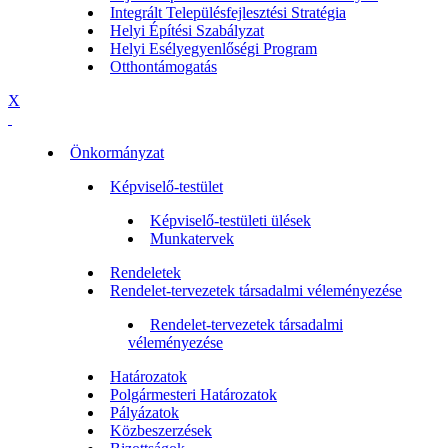
Integrált Településfejlesztési Stratégia
Helyi Építési Szabályzat
Helyi Esélyegyenlőségi Program
Otthontámogatás
X
Önkormányzat
Képviselő-testület
Képviselő-testületi ülések
Munkatervek
Rendeletek
Rendelet-tervezetek társadalmi véleményezése
Rendelet-tervezetek társadalmi
véleményezése
Határozatok
Polgármesteri Határozatok
Pályázatok
Közbeszerzések