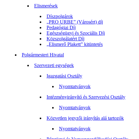
Elismerések
Díszpolgárok
„PRO URBE” (Városért) díj
Pedagógiai Díj
Egészségügyi és Szociális Díj
Közszolgálatért Díj
„Elismerő Plakett” kitüntetés
Polgármesteri Hivatal
Szervezeti egységek
Igazgatási Osztály
Nyomtatványok
Intézményirányító és Szervezési Osztály
Nyomtatványok
Közvetlen jegyzői irányítás alá tartozók
Nyomtatványok