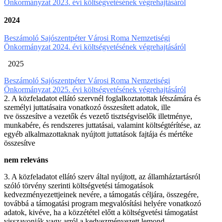
Önkormányzat 2023. évi költségvetésének végrehajtásáról
2024
Beszámoló Sajószentpéter Városi Roma Nemzetiségi
Önkormányzat 2024. évi költségvetésének végrehajtásáról
2025
Beszámoló Sajószentpéter Városi Roma Nemzetiségi
Önkormányzat 2025. évi költségvetésének végrehajtásáról
2. A közfeladatot ellátó szervnél foglalkoztatottak létszámára és
személyi juttatásaira vonatkozó összesített adatok, ille
tve összesítve a vezetők és vezető tisztségviselők illetménye,
munkabére, és rendszeres juttatásai, valamint költségtérítése, az
egyéb alkalmazottaknak nyújtott juttatások fajtája és mértéke
összesítve
nem releváns
3. A közfeladatot ellátó szerv által nyújtott, az államháztartásról
szóló törvény szerinti költségvetési támogatások
kedvezményezettjeinek nevére, a támogatás céljára, összegére,
továbbá a támogatási program megvalósítási helyére vonatkozó
adatok, kivéve, ha a közzététel előtt a költségvetési támogatást
visszavonják vagy arról a kedvezményezett lemond