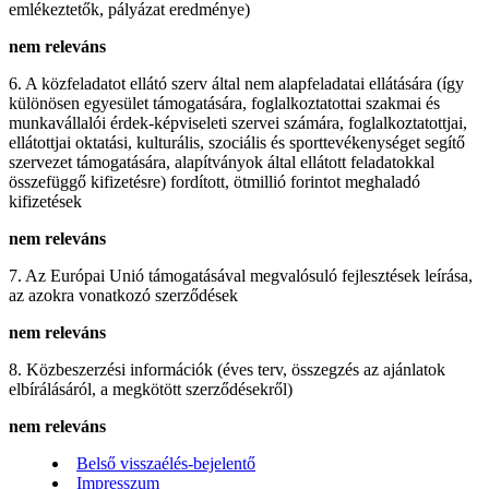
emlékeztetők, pályázat eredménye)
nem releváns
6. A közfeladatot ellátó szerv által nem alapfeladatai ellátására (így
különösen egyesület támogatására, foglalkoztatottai szakmai és
munkavállalói érdek-képviseleti szervei számára, foglalkoztatottjai,
ellátottjai oktatási, kulturális, szociális és sporttevékenységet segítő
szervezet támogatására, alapítványok által ellátott feladatokkal
összefüggő kifizetésre) fordított, ötmillió forintot meghaladó
kifizetések
nem releváns
7. Az Európai Unió támogatásával megvalósuló fejlesztések leírása,
az azokra vonatkozó szerződések
nem releváns
8. Közbeszerzési információk (éves terv, összegzés az ajánlatok
elbírálásáról, a megkötött szerződésekről)
nem releváns
Belső visszaélés-bejelentő
Impresszum