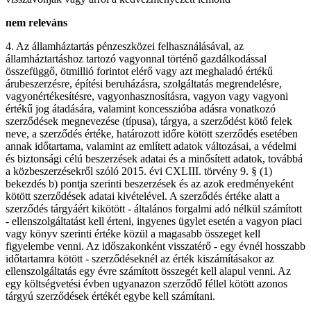
nem releváns
4. Az államháztartás pénzeszközei felhasználásával, az
államháztartáshoz tartozó vagyonnal történő gazdálkodással
összefüggő, ötmillió forintot elérő vagy azt meghaladó értékű
árubeszerzésre, építési beruházásra, szolgáltatás megrendelésre,
vagyonértékesítésre, vagyonhasznosításra, vagyon vagy vagyoni
értékű jog átadására, valamint koncesszióba adásra vonatkozó
szerződések megnevezése (típusa), tárgya, a szerződést kötő felek
neve, a szerződés értéke, határozott időre kötött szerződés esetében
annak időtartama, valamint az említett adatok változásai, a védelmi
és biztonsági célú beszerzések adatai és a minősített adatok, továbbá
a közbeszerzésekről szóló 2015. évi CXLIII. törvény 9. § (1)
bekezdés b) pontja szerinti beszerzések és az azok eredményeként
kötött szerződések adatai kivételével. A szerződés értéke alatt a
szerződés tárgyáért kikötött - általános forgalmi adó nélkül számított
- ellenszolgáltatást kell érteni, ingyenes ügylet esetén a vagyon piaci
vagy könyv szerinti értéke közül a magasabb összeget kell
figyelembe venni. Az időszakonként visszatérő - egy évnél hosszabb
időtartamra kötött - szerződéseknél az érték kiszámításakor az
ellenszolgáltatás egy évre számított összegét kell alapul venni. Az
egy költségvetési évben ugyanazon szerződő féllel kötött azonos
tárgyú szerződések értékét egybe kell számítani.