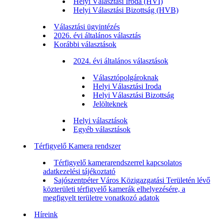
Helyi Választási Iroda (HVI)
Helyi Választási Bizottság (HVB)
Választási ügyintézés
2026. évi általános választás
Korábbi választások
2024. évi általános választások
Választópolgároknak
Helyi Választási Iroda
Helyi Választási Bizottság
Jelölteknek
Helyi választások
Egyéb választások
Térfigyelő Kamera rendszer
Térfigyelő kamerarendszerrel kapcsolatos
adatkezelési tájékoztató
Sajószentpéter Város Közigazgatási Területén lévő
közterületi térfigyelő kamerák elhelyezésére, a
megfigyelt területre vonatkozó adatok
Híreink