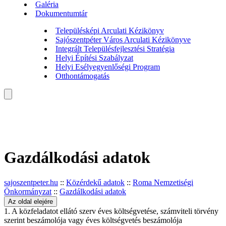
Galéria
Dokumentumtár
Településképi Arculati Kézikönyv
Sajószentpéter Város Arculati Kézikönyve
Integrált Településfejlesztési Stratégia
Helyi Építési Szabályzat
Helyi Esélyegyenlőségi Program
Otthontámogatás
Gazdálkodási adatok
sajoszentpeter.hu
::
Közérdekű adatok
::
Roma Nemzetiségi
Önkormányzat
::
Gazdálkodási adatok
Az oldal elejére
1. A közfeladatot ellátó szerv éves költségvetése, számviteli törvény
szerint beszámolója vagy éves költségvetés beszámolója