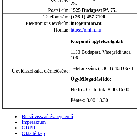
Székhely:
25.
Postai cím:
1525 Budapest Pf. 75.
Telefonszám:
(+36 1) 457 7100
Elektronikus levélcím:
info@nmhh.hu
Honlap:
https://nmhh.hu
Központi ügyfélszolgálat:
1133 Budapest, Visegrádi utca
106.
Telefonszám: (+36-1) 468 0673
Ügyfélszolgálat elérhetősége:
Ügyfélfogadási idő:
Hétfő - Csütörtök: 8.00-16.00
Péntek: 8.00-13.30
Belső visszaélés-bejelentő
Impresszum
GDPR
Oldaltérkép