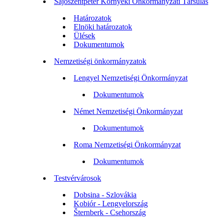
Sajószentpéter Környéki Önkormányzati Társulás
Határozatok
Elnöki határozatok
Ülések
Dokumentumok
Nemzetiségi önkormányzatok
Lengyel Nemzetiségi Önkormányzat
Dokumentumok
Német Nemzetiségi Önkormányzat
Dokumentumok
Roma Nemzetiségi Önkormányzat
Dokumentumok
Testvérvárosok
Dobsina - Szlovákia
Kobiór - Lengyelország
Šternberk - Csehország