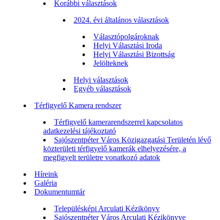
Korábbi választások
2024. évi általános választások
Választópolgároknak
Helyi Választási Iroda
Helyi Választási Bizottság
Jelölteknek
Helyi választások
Egyéb választások
Térfigyelő Kamera rendszer
Térfigyelő kamerarendszerrel kapcsolatos
adatkezelési tájékoztató
Sajószentpéter Város Közigazgatási Területén lévő
közterületi térfigyelő kamerák elhelyezésére, a
megfigyelt területre vonatkozó adatok
Híreink
Galéria
Dokumentumtár
Településképi Arculati Kézikönyv
Sajószentpéter Város Arculati Kézikönyve