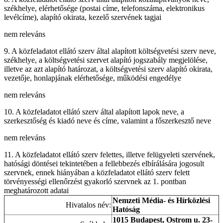
székhelye, elérhetősége (postai címe, telefonszáma, elektronikus
levélcíme), alapító okirata, kezelő szervének tagjai
nem releváns
9. A közfeladatot ellátó szerv által alapított költségvetési szerv neve,
székhelye, a költségvetési szervet alapító jogszabály megjelölése,
illetve az azt alapító határozat, a költségvetési szerv alapító okirata,
vezetője, honlapjának elérhetősége, működési engedélye
nem releváns
10. A közfeladatot ellátó szerv által alapított lapok neve, a
szerkesztőség és kiadó neve és címe, valamint a főszerkesztő neve
nem releváns
11. A közfeladatot ellátó szerv felettes, illetve felügyeleti szervének,
hatósági döntései tekintetében a fellebbezés elbírálására jogosult
szervnek, ennek hiányában a közfeladatot ellátó szerv felett
törvényességi ellenőrzést gyakorló szervnek az 1. pontban
meghatározott adatai
Nemzeti Média- és Hírközlési
Hivatalos név:
Hatóság
1015 Budapest, Ostrom u. 23-