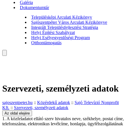
Galéria
Dokumentumtár
Településképi Arculati Kézikönyv
Sajószentpéter Város Arculati Kézikönyve
Integrált Településfejlesztési Stratégia
Helyi Építési Szabályzat
Helyi Esélyegyenlőségi Program
Otthontámogatás
Szervezeti, személyzeti adatok
sajoszentpeter.hu
::
Közérdekű adatok
::
Sajó Televízió Nonprofit
Kft.
::
Szervezeti, személyzeti adatok
Az oldal elejére
1. A közfeladatot ellátó szerv hivatalos neve, székhelye, postai címe,
telefonszáma, elektronikus levélcíme, honlapja, ügyfélszolgálatának