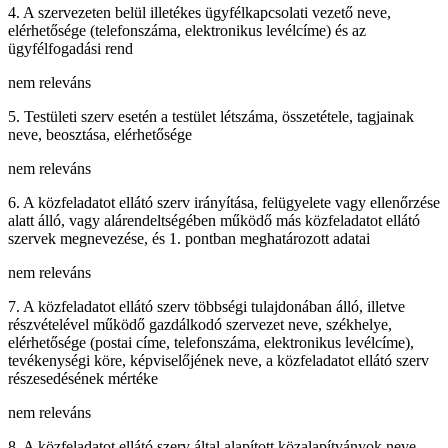
4. A szervezeten belül illetékes ügyfélkapcsolati vezető neve,
elérhetősége (telefonszáma, elektronikus levélcíme) és az
ügyfélfogadási rend
nem releváns
5. Testületi szerv esetén a testület létszáma, összetétele, tagjainak
neve, beosztása, elérhetősége
nem releváns
6. A közfeladatot ellátó szerv irányítása, felügyelete vagy ellenőrzése
alatt álló, vagy alárendeltségében működő más közfeladatot ellátó
szervek megnevezése, és 1. pontban meghatározott adatai
nem releváns
7. A közfeladatot ellátó szerv többségi tulajdonában álló, illetve
részvételével működő gazdálkodó szervezet neve, székhelye,
elérhetősége (postai címe, telefonszáma, elektronikus levélcíme),
tevékenységi köre, képviselőjének neve, a közfeladatot ellátó szerv
részesedésének mértéke
nem releváns
8. A közfeladatot ellátó szerv által alapított közalapítványok neve,