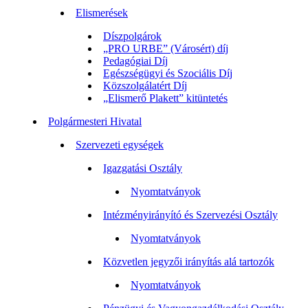
Elismerések
Díszpolgárok
„PRO URBE” (Városért) díj
Pedagógiai Díj
Egészségügyi és Szociális Díj
Közszolgálatért Díj
„Elismerő Plakett” kitüntetés
Polgármesteri Hivatal
Szervezeti egységek
Igazgatási Osztály
Nyomtatványok
Intézményirányító és Szervezési Osztály
Nyomtatványok
Közvetlen jegyzői irányítás alá tartozók
Nyomtatványok