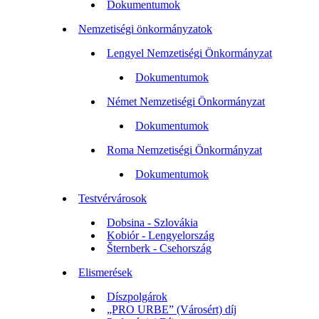
Dokumentumok
Nemzetiségi önkormányzatok
Lengyel Nemzetiségi Önkormányzat
Dokumentumok
Német Nemzetiségi Önkormányzat
Dokumentumok
Roma Nemzetiségi Önkormányzat
Dokumentumok
Testvérvárosok
Dobsina - Szlovákia
Kobiór - Lengyelország
Šternberk - Csehország
Elismerések
Díszpolgárok
„PRO URBE” (Városért) díj