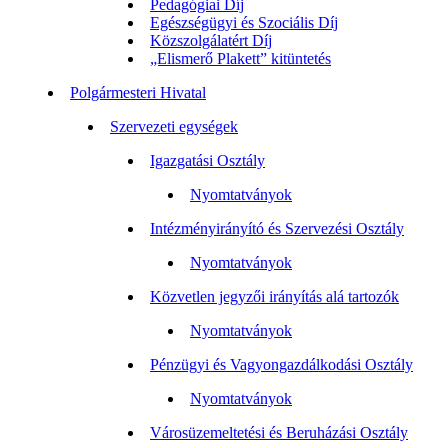
Pedagógiai Díj
Egészségügyi és Szociális Díj
Közszolgálatért Díj
„Elismerő Plakett” kitüntetés
Polgármesteri Hivatal
Szervezeti egységek
Igazgatási Osztály
Nyomtatványok
Intézményirányító és Szervezési Osztály
Nyomtatványok
Közvetlen jegyzői irányítás alá tartozók
Nyomtatványok
Pénzügyi és Vagyongazdálkodási Osztály
Nyomtatványok
Városüzemeltetési és Beruházási Osztály