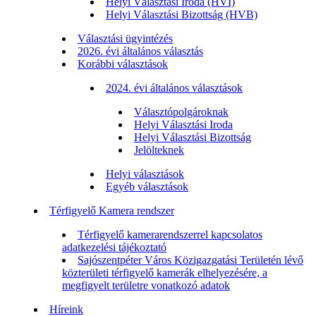
Helyi Választási Iroda (HVI)
Helyi Választási Bizottság (HVB)
Választási ügyintézés
2026. évi általános választás
Korábbi választások
2024. évi általános választások
Választópolgároknak
Helyi Választási Iroda
Helyi Választási Bizottság
Jelölteknek
Helyi választások
Egyéb választások
Térfigyelő Kamera rendszer
Térfigyelő kamerarendszerrel kapcsolatos
adatkezelési tájékoztató
Sajószentpéter Város Közigazgatási Területén lévő
közterületi térfigyelő kamerák elhelyezésére, a
megfigyelt területre vonatkozó adatok
Híreink