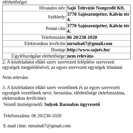
elérhetőségei
Hivatalos név:
Sajó Televízió Nonprofit Kft.
3770 Sajószentpéter, Kálvin tér
Székhely:
4.
3770 Sajószentpéter, Kálvin tér
Postai cím:
4.
Telefonszám:
06 20/230-1020
Elektronikus levélcím:
mrsuba67@gmail.com
Honlap:
http://www.sajotv.hu/
Ügyfélszolgálat elérhetősége:
nem releváns
2. A közfeladatot ellátó szerv szervezeti felépítése szervezeti
egységek megjelölésével, az egyes szervezeti egységek feladatai
Nem releváns
3. A közfeladatot ellátó szerv vezetőinek és az egyes szervezeti
egységek vezetőinek neve, beosztása, elérhetősége (telefonszáma,
elektronikus levélcíme)
Vezető tisztségviselő:
Sulyok Barnabás ügyvezető
Telefonszáma: 06 20/230-1020
E-mail címe: mrsuba67@gmail.com