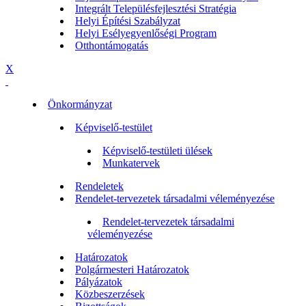
Integrált Településfejlesztési Stratégia
Helyi Építési Szabályzat
Helyi Esélyegyenlőségi Program
Otthontámogatás
X
Önkormányzat
Képviselő-testület
Képviselő-testületi ülések
Munkatervek
Rendeletek
Rendelet-tervezetek társadalmi véleményezése
Rendelet-tervezetek társadalmi
véleményezése
Határozatok
Polgármesteri Határozatok
Pályázatok
Közbeszerzések