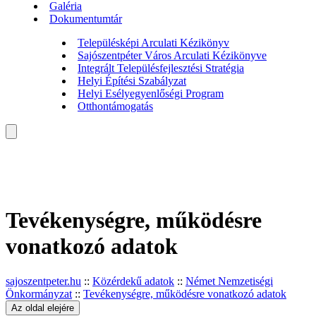
Galéria
Dokumentumtár
Településképi Arculati Kézikönyv
Sajószentpéter Város Arculati Kézikönyve
Integrált Településfejlesztési Stratégia
Helyi Építési Szabályzat
Helyi Esélyegyenlőségi Program
Otthontámogatás
Tevékenységre, működésre
vonatkozó adatok
sajoszentpeter.hu
::
Közérdekű adatok
::
Német Nemzetiségi
Önkormányzat
::
Tevékenységre, működésre vonatkozó adatok
Az oldal elejére