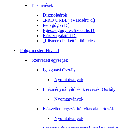
Elismerések
Díszpolgárok
„PRO URBE” (Városért) díj
Pedagógiai Díj
Egészségügyi és Szociális Díj
Közszolgálatért Díj
„Elismerő Plakett” kitüntetés
Polgármesteri Hivatal
Szervezeti egységek
Igazgatási Osztály
Nyomtatványok
Intézményirányító és Szervezési Osztály
Nyomtatványok
Közvetlen jegyzői irányítás alá tartozók
Nyomtatványok