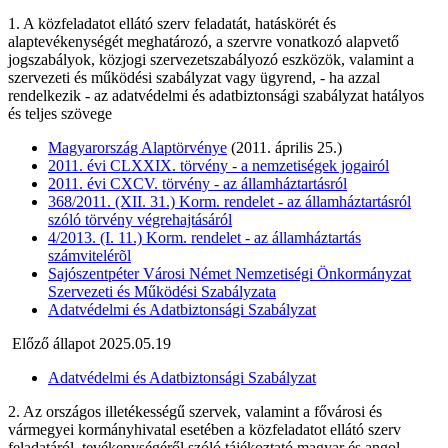
1. A közfeladatot ellátó szerv feladatát, hatáskörét és
alaptevékenységét meghatározó, a szervre vonatkozó alapvető
jogszabályok, közjogi szervezetszabályozó eszközök, valamint a
szervezeti és működési szabályzat vagy ügyrend, - ha azzal
rendelkezik - az adatvédelmi és adatbiztonsági szabályzat hatályos
és teljes szövege
Magyarország Alaptörvénye
(2011. április 25.)
2011. évi CLXXIX. törvény - a nemzetiségek jogairól
2011. évi CXCV. törvény - az államháztartásról
368/2011. (XII. 31.) Korm. rendelet - az államháztartásról
szóló törvény végrehajtásáról
4/2013. (I. 11.) Korm. rendelet - az államháztartás
számvitelérõl
Sajószentpéter Városi Német Nemzetiségi Önkormányzat
Szervezeti és Működési Szabályzata
Adatvédelmi és Adatbiztonsági Szabályzat
Előző állapot 2025.05.19
Adatvédelmi és Adatbiztonsági Szabályzat
2. Az országos illetékességű szervek, valamint a fővárosi és
vármegyei kormányhivatal esetében a közfeladatot ellátó szerv
feladatáról, tevékenységéről szóló tájékoztató magyar és angol