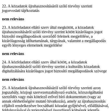
22. A közadatok újrahasznosításáról szóló törvény szerinti
jogorvoslati tájékoztatás
nem releváns
23. A közfeladatot ellátó szerv által megkötött, a közadatok
újrahasznosításáról szóló törvény szerint kötött kizárólagos jogot
biztosító megállapodások szerződő feleinek megjelölése, a
kizárólagosság időtartamának, tárgyának, valamint a megállapodás
egyéb lényeges elemeinek megjelölése
nem releváns
24. A közfeladatot ellátó szerv által kötött, a közadatok
újrahasznosításáról szóló törvény szerint a kulturális közadatok
digitalizálására kizárólagos jogot biztosító megállapodások szövege
nem releváns
25. A közadatok újrahasznosításáról szóló törvény szerinti azon
jogszabály, közjogi szervezetszabályozó eszköz, közszolgáltatási
szerződés vagy más kötelező erővel bíró dokumentum (vagy az
annak elérhetőségére mutató hivatkozás), amely az újrahasznosítás
céljából rendelkezésre bocsátható közadat gyűjtésével, előállításával,
feldolgozásával és terjesztésével összefüggő költségek jelentős