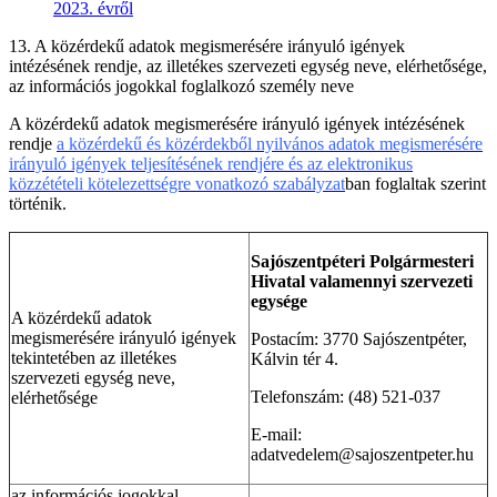
2023. évről
13. A közérdekű adatok megismerésére irányuló igények
intézésének rendje, az illetékes szervezeti egység neve, elérhetősége,
az információs jogokkal foglalkozó személy neve
A közérdekű adatok megismerésére irányuló igények intézésének
rendje
a közérdekű és közérdekből nyilvános adatok megismerésére
irányuló igények teljesítésének rendjére és az elektronikus
közzétételi kötelezettségre vonatkozó szabályzat
ban foglaltak szerint
történik.
Sajószentpéteri Polgármesteri
Hivatal valamennyi szervezeti
egysége
A közérdekű adatok
megismerésére irányuló igények
Postacím: 3770 Sajószentpéter,
tekintetében az illetékes
Kálvin tér 4.
szervezeti egység neve,
Telefonszám: (48) 521-037
elérhetősége
E-mail:
adatvedelem@sajoszentpeter.hu
az információs jogokkal