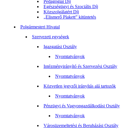
Pedagógiai Díj
Egészségügyi és Szociális Díj
Közszolgálatért Díj
„Elismerő Plakett” kitüntetés
Polgármesteri Hivatal
Szervezeti egységek
Igazgatási Osztály
Nyomtatványok
Intézményirányító és Szervezési Osztály
Nyomtatványok
Közvetlen jegyzői irányítás alá tartozók
Nyomtatványok
Pénzügyi és Vagyongazdálkodási Osztály
Nyomtatványok
Városüzemeltetési és Beruházási Osztály