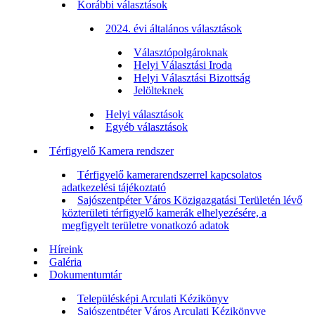
Korábbi választások
2024. évi általános választások
Választópolgároknak
Helyi Választási Iroda
Helyi Választási Bizottság
Jelölteknek
Helyi választások
Egyéb választások
Térfigyelő Kamera rendszer
Térfigyelő kamerarendszerrel kapcsolatos
adatkezelési tájékoztató
Sajószentpéter Város Közigazgatási Területén lévő
közterületi térfigyelő kamerák elhelyezésére, a
megfigyelt területre vonatkozó adatok
Híreink
Galéria
Dokumentumtár
Településképi Arculati Kézikönyv
Sajószentpéter Város Arculati Kézikönyve