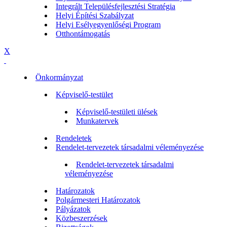
Integrált Településfejlesztési Stratégia
Helyi Építési Szabályzat
Helyi Esélyegyenlőségi Program
Otthontámogatás
X
Önkormányzat
Képviselő-testület
Képviselő-testületi ülések
Munkatervek
Rendeletek
Rendelet-tervezetek társadalmi véleményezése
Rendelet-tervezetek társadalmi
véleményezése
Határozatok
Polgármesteri Határozatok
Pályázatok
Közbeszerzések