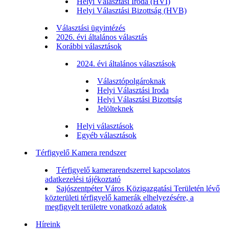
Helyi Választási Iroda (HVI)
Helyi Választási Bizottság (HVB)
Választási ügyintézés
2026. évi általános választás
Korábbi választások
2024. évi általános választások
Választópolgároknak
Helyi Választási Iroda
Helyi Választási Bizottság
Jelölteknek
Helyi választások
Egyéb választások
Térfigyelő Kamera rendszer
Térfigyelő kamerarendszerrel kapcsolatos
adatkezelési tájékoztató
Sajószentpéter Város Közigazgatási Területén lévő
közterületi térfigyelő kamerák elhelyezésére, a
megfigyelt területre vonatkozó adatok
Híreink