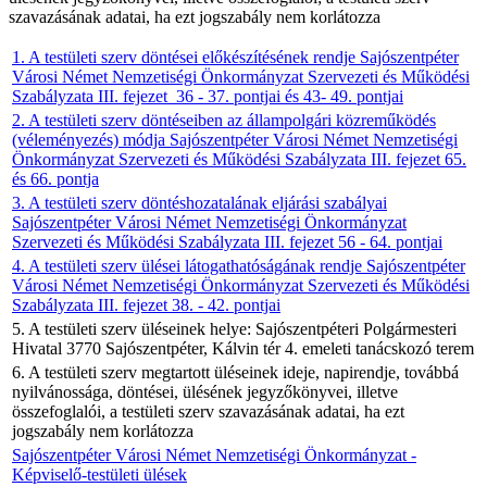
szavazásának adatai, ha ezt jogszabály nem korlátozza
1. A testületi szerv döntései előkészítésének rendje Sajószentpéter
Városi Német Nemzetiségi Önkormányzat Szervezeti és Működési
Szabályzata III. fejezet 36 - 37. pontjai és 43- 49. pontjai
2. A testületi szerv döntéseiben az állampolgári közreműködés
(véleményezés) módja Sajószentpéter Városi Német Nemzetiségi
Önkormányzat Szervezeti és Működési Szabályzata III. fejezet 65.
és 66. pontja
3. A testületi szerv döntéshozatalának eljárási szabályai
Sajószentpéter Városi Német Nemzetiségi Önkormányzat
Szervezeti és Működési Szabályzata III. fejezet 56 - 64. pontjai
4. A testületi szerv ülései látogathatóságának rendje Sajószentpéter
Városi Német Nemzetiségi Önkormányzat Szervezeti és Működési
Szabályzata III. fejezet 38. - 42. pontjai
5. A testületi szerv üléseinek helye: Sajószentpéteri Polgármesteri
Hivatal 3770 Sajószentpéter, Kálvin tér 4. emeleti tanácskozó terem
6. A testületi szerv megtartott üléseinek ideje, napirendje, továbbá
nyilvánossága, döntései, ülésének jegyzőkönyvei, illetve
összefoglalói, a testületi szerv szavazásának adatai, ha ezt
jogszabály nem korlátozza
Sajószentpéter Városi Német Nemzetiségi Önkormányzat -
Képviselő-testületi ülések