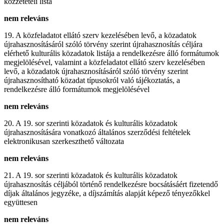
közzétételi lista
nem releváns
19. A közfeladatot ellátó szerv kezelésében levő, a közadatok
újrahasznosításáról szóló törvény szerint újrahasznosítás céljára
elérhető kulturális közadatok listája a rendelkezésre álló formátumok
megjelölésével, valamint a közfeladatot ellátó szerv kezelésében
levő, a közadatok újrahasznosításáról szóló törvény szerint
újrahasznosítható közadat típusokról való tájékoztatás, a
rendelkezésre álló formátumok megjelölésével
nem releváns
20. A 19. sor szerinti közadatok és kulturális közadatok
újrahasznosítására vonatkozó általános szerződési feltételek
elektronikusan szerkeszthető változata
nem releváns
21. A 19. sor szerinti közadatok és kulturális közadatok
újrahasznosítás céljából történő rendelkezésre bocsátásáért fizetendő
díjak általános jegyzéke, a díjszámítás alapját képező tényezőkkel
együttesen
nem releváns