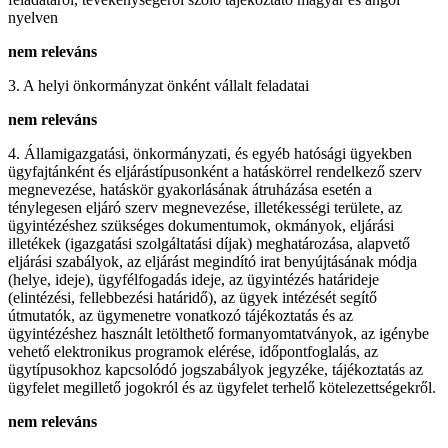
nyelven
nem releváns
3. A helyi önkormányzat önként vállalt feladatai
nem releváns
4. Államigazgatási, önkormányzati, és egyéb hatósági ügyekben
ügyfajtánként és eljárástípusonként a hatáskörrel rendelkező szerv
megnevezése, hatáskör gyakorlásának átruházása esetén a
ténylegesen eljáró szerv megnevezése, illetékességi területe, az
ügyintézéshez szükséges dokumentumok, okmányok, eljárási
illetékek (igazgatási szolgáltatási díjak) meghatározása, alapvető
eljárási szabályok, az eljárást megindító irat benyújtásának módja
(helye, ideje), ügyfélfogadás ideje, az ügyintézés határideje
(elintézési, fellebbezési határidő), az ügyek intézését segítő
útmutatók, az ügymenetre vonatkozó tájékoztatás és az
ügyintézéshez használt letölthető formanyomtatványok, az igénybe
vehető elektronikus programok elérése, időpontfoglalás, az
ügytípusokhoz kapcsolódó jogszabályok jegyzéke, tájékoztatás az
ügyfelet megillető jogokról és az ügyfelet terhelő kötelezettségekről.
nem releváns