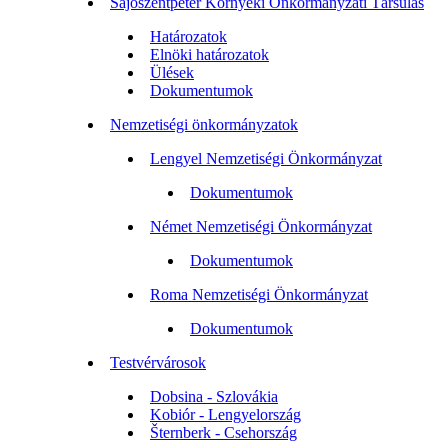
Sajószentpéter Környéki Önkormányzati Társulás
Határozatok
Elnöki határozatok
Ülések
Dokumentumok
Nemzetiségi önkormányzatok
Lengyel Nemzetiségi Önkormányzat
Dokumentumok
Német Nemzetiségi Önkormányzat
Dokumentumok
Roma Nemzetiségi Önkormányzat
Dokumentumok
Testvérvárosok
Dobsina - Szlovákia
Kobiór - Lengyelország
Šternberk - Csehország