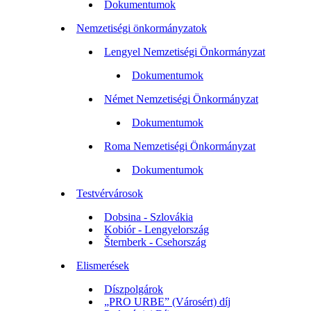
Dokumentumok
Nemzetiségi önkormányzatok
Lengyel Nemzetiségi Önkormányzat
Dokumentumok
Német Nemzetiségi Önkormányzat
Dokumentumok
Roma Nemzetiségi Önkormányzat
Dokumentumok
Testvérvárosok
Dobsina - Szlovákia
Kobiór - Lengyelország
Šternberk - Csehország
Elismerések
Díszpolgárok
„PRO URBE” (Városért) díj