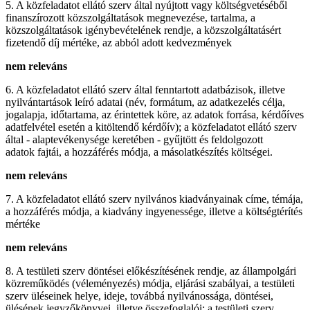
5. A közfeladatot ellátó szerv által nyújtott vagy költségvetéséből
finanszírozott közszolgáltatások megnevezése, tartalma, a
közszolgáltatások igénybevételének rendje, a közszolgáltatásért
fizetendő díj mértéke, az abból adott kedvezmények
nem releváns
6. A közfeladatot ellátó szerv által fenntartott adatbázisok, illetve
nyilvántartások leíró adatai (név, formátum, az adatkezelés célja,
jogalapja, időtartama, az érintettek köre, az adatok forrása, kérdőíves
adatfelvétel esetén a kitöltendő kérdőív); a közfeladatot ellátó szerv
által - alaptevékenysége keretében - gyűjtött és feldolgozott
adatok fajtái, a hozzáférés módja, a másolatkészítés költségei.
nem releváns
7. A közfeladatot ellátó szerv nyilvános kiadványainak címe, témája,
a hozzáférés módja, a kiadvány ingyenessége, illetve a költségtérítés
mértéke
nem releváns
8. A testületi szerv döntései előkészítésének rendje, az állampolgári
közreműködés (véleményezés) módja, eljárási szabályai, a testületi
szerv üléseinek helye, ideje, továbbá nyilvánossága, döntései,
ülésének jegyzőkönyvei, illetve összefoglalói; a testületi szerv