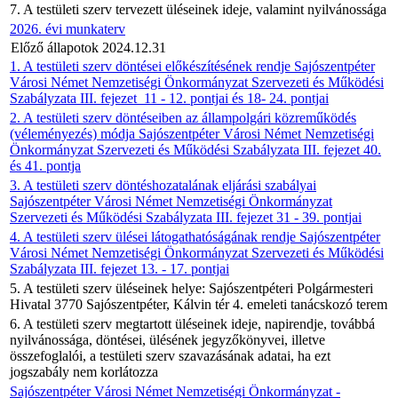
7. A testületi szerv tervezett üléseinek ideje, valamint nyilvánossága
2026. évi munkaterv
Előző állapotok 2024.12.31
1. A testületi szerv döntései előkészítésének rendje Sajószentpéter
Városi Német Nemzetiségi Önkormányzat Szervezeti és Működési
Szabályzata III. fejezet 11 - 12. pontjai és 18- 24. pontjai
2. A testületi szerv döntéseiben az állampolgári közreműködés
(véleményezés) módja Sajószentpéter Városi Német Nemzetiségi
Önkormányzat Szervezeti és Működési Szabályzata III. fejezet 40.
és 41. pontja
3. A testületi szerv döntéshozatalának eljárási szabályai
Sajószentpéter Városi Német Nemzetiségi Önkormányzat
Szervezeti és Működési Szabályzata III. fejezet 31 - 39. pontjai
4. A testületi szerv ülései látogathatóságának rendje Sajószentpéter
Városi Német Nemzetiségi Önkormányzat Szervezeti és Működési
Szabályzata III. fejezet 13. - 17. pontjai
5. A testületi szerv üléseinek helye: Sajószentpéteri Polgármesteri
Hivatal 3770 Sajószentpéter, Kálvin tér 4. emeleti tanácskozó terem
6. A testületi szerv megtartott üléseinek ideje, napirendje, továbbá
nyilvánossága, döntései, ülésének jegyzőkönyvei, illetve
összefoglalói, a testületi szerv szavazásának adatai, ha ezt
jogszabály nem korlátozza
Sajószentpéter Városi Német Nemzetiségi Önkormányzat -