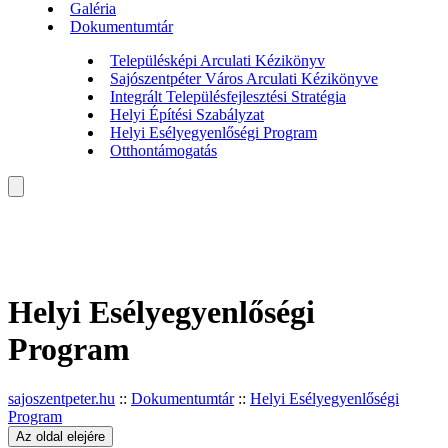
Galéria
Dokumentumtár
Településképi Arculati Kézikönyv
Sajószentpéter Város Arculati Kézikönyve
Integrált Településfejlesztési Stratégia
Helyi Építési Szabályzat
Helyi Esélyegyenlőségi Program
Otthontámogatás
Helyi Esélyegyenlőségi
Program
sajoszentpeter.hu
::
Dokumentumtár
::
Helyi Esélyegyenlőségi
Program
Az oldal elejére