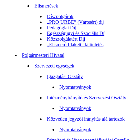
Elismerések
Díszpolgárok
„PRO URBE” (Városért) díj
Pedagógiai Díj
Egészségügyi és Szociális Díj
Közszolgálatért Díj
„Elismerő Plakett” kitüntetés
Polgármesteri Hivatal
Szervezeti egységek
Igazgatási Osztály
Nyomtatványok
Intézményirányító és Szervezési Osztály
Nyomtatványok
Közvetlen jegyzői irányítás alá tartozók
Nyomtatványok