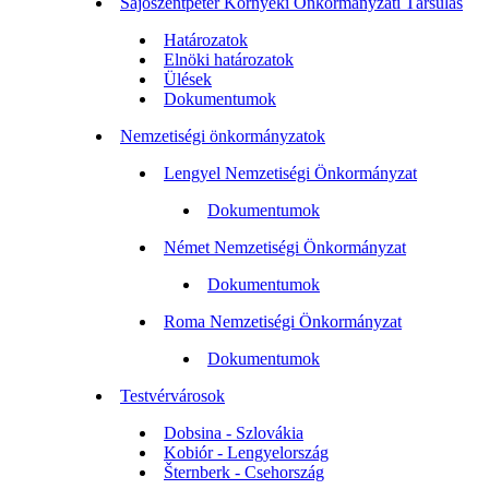
Sajószentpéter Környéki Önkormányzati Társulás
Határozatok
Elnöki határozatok
Ülések
Dokumentumok
Nemzetiségi önkormányzatok
Lengyel Nemzetiségi Önkormányzat
Dokumentumok
Német Nemzetiségi Önkormányzat
Dokumentumok
Roma Nemzetiségi Önkormányzat
Dokumentumok
Testvérvárosok
Dobsina - Szlovákia
Kobiór - Lengyelország
Šternberk - Csehország