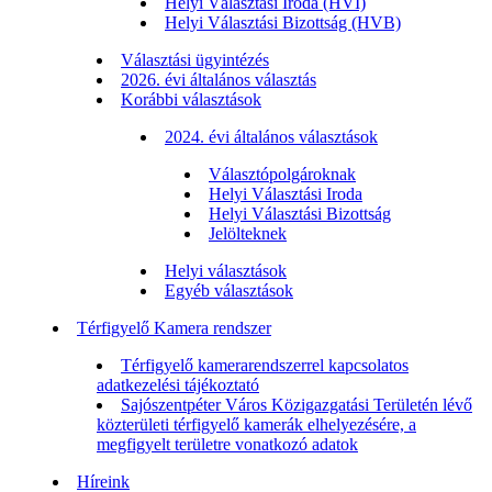
Helyi Választási Iroda (HVI)
Helyi Választási Bizottság (HVB)
Választási ügyintézés
2026. évi általános választás
Korábbi választások
2024. évi általános választások
Választópolgároknak
Helyi Választási Iroda
Helyi Választási Bizottság
Jelölteknek
Helyi választások
Egyéb választások
Térfigyelő Kamera rendszer
Térfigyelő kamerarendszerrel kapcsolatos
adatkezelési tájékoztató
Sajószentpéter Város Közigazgatási Területén lévő
közterületi térfigyelő kamerák elhelyezésére, a
megfigyelt területre vonatkozó adatok
Híreink