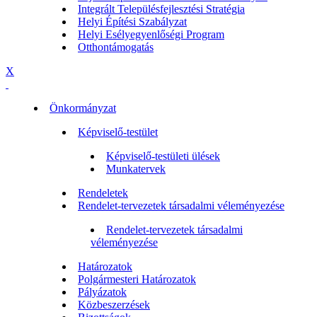
Integrált Településfejlesztési Stratégia
Helyi Építési Szabályzat
Helyi Esélyegyenlőségi Program
Otthontámogatás
X
Önkormányzat
Képviselő-testület
Képviselő-testületi ülések
Munkatervek
Rendeletek
Rendelet-tervezetek társadalmi véleményezése
Rendelet-tervezetek társadalmi
véleményezése
Határozatok
Polgármesteri Határozatok
Pályázatok
Közbeszerzések