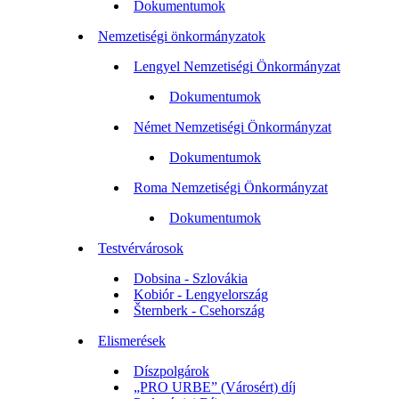
Dokumentumok
Nemzetiségi önkormányzatok
Lengyel Nemzetiségi Önkormányzat
Dokumentumok
Német Nemzetiségi Önkormányzat
Dokumentumok
Roma Nemzetiségi Önkormányzat
Dokumentumok
Testvérvárosok
Dobsina - Szlovákia
Kobiór - Lengyelország
Šternberk - Csehország
Elismerések
Díszpolgárok
„PRO URBE” (Városért) díj