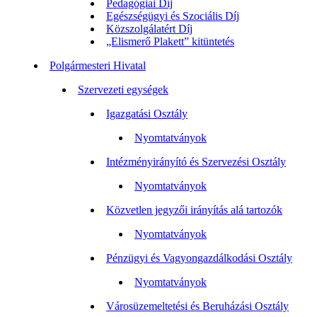
Pedagógiai Díj
Egészségügyi és Szociális Díj
Közszolgálatért Díj
„Elismerő Plakett” kitüntetés
Polgármesteri Hivatal
Szervezeti egységek
Igazgatási Osztály
Nyomtatványok
Intézményirányító és Szervezési Osztály
Nyomtatványok
Közvetlen jegyzői irányítás alá tartozók
Nyomtatványok
Pénzügyi és Vagyongazdálkodási Osztály
Nyomtatványok
Városüzemeltetési és Beruházási Osztály