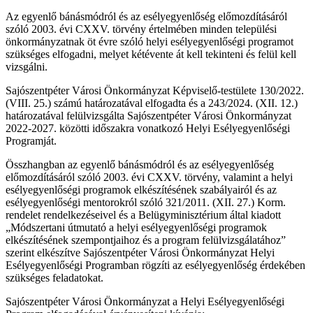
Az egyenlő bánásmódról és az esélyegyenlőség előmozdításáról
szóló 2003. évi CXXV. törvény értelmében minden települési
önkormányzatnak öt évre szóló helyi esélyegyenlőségi programot
szükséges elfogadni, melyet kétévente át kell tekinteni és felül kell
vizsgálni.
Sajószentpéter Városi Önkormányzat Képviselő-testülete 130/2022.
(VIII. 25.) számú határozatával elfogadta és a 243/2024. (XII. 12.)
határozatával felülvizsgálta Sajószentpéter Városi Önkormányzat
2022-2027. közötti időszakra vonatkozó Helyi Esélyegyenlőségi
Programját.
Összhangban az egyenlő bánásmódról és az esélyegyenlőség
előmozdításáról szóló 2003. évi CXXV. törvény, valamint a helyi
esélyegyenlőségi programok elkészítésének szabályairól és az
esélyegyenlőségi mentorokról szóló 321/2011. (XII. 27.) Korm.
rendelet rendelkezéseivel és a Belügyminisztérium által kiadott
„Módszertani útmutató a helyi esélyegyenlőségi programok
elkészítésének szempontjaihoz és a program felülvizsgálatához”
szerint elkészítve Sajószentpéter Városi Önkormányzat Helyi
Esélyegyenlőségi Programban rögzíti az esélyegyenlőség érdekében
szükséges feladatokat.
Sajószentpéter Városi Önkormányzat a Helyi Esélyegyenlőségi