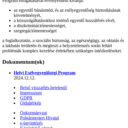
Program elfogadásával érvényesíteni kívánja:
az egyenlő bánásmód, és az esélyegyenlőség biztosításának
követelményét,
a közszolgáltatásokhoz történő egyenlő hozzáférés elvét,
a diszkriminációmentességet,
szegregációmentességet
a foglalkoztatás, a szociális biztonság, az egészségügy, az oktatás és
a lakhatás területén és megteszi a helyzetelemzés során feltárt
problémák komplex kezelése érdekében szükséges intézkedéseket.
Dokumentum(ok)
Helyi Esélyegyenlőségi Program
2024.12.12.
Belső visszaélés-bejelentő
Impresszum
GDPR
Oldaltérkép
Önkormányzat
Polgármesteri Hivatal
e-ügyintézés