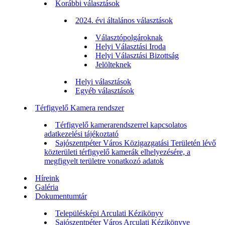
Korábbi választások
2024. évi általános választások
Választópolgároknak
Helyi Választási Iroda
Helyi Választási Bizottság
Jelölteknek
Helyi választások
Egyéb választások
Térfigyelő Kamera rendszer
Térfigyelő kamerarendszerrel kapcsolatos
adatkezelési tájékoztató
Sajószentpéter Város Közigazgatási Területén lévő
közterületi térfigyelő kamerák elhelyezésére, a
megfigyelt területre vonatkozó adatok
Híreink
Galéria
Dokumentumtár
Településképi Arculati Kézikönyv
Sajószentpéter Város Arculati Kézikönyve