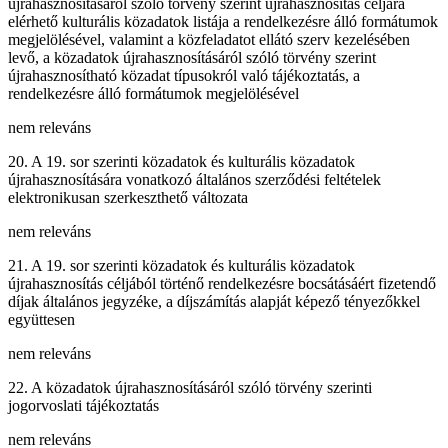
újrahasznosításáról szóló törvény szerint újrahasznosítás céljára
elérhető kulturális közadatok listája a rendelkezésre álló formátumok
megjelölésével, valamint a közfeladatot ellátó szerv kezelésében
levő, a közadatok újrahasznosításáról szóló törvény szerint
újrahasznosítható közadat típusokról való tájékoztatás, a
rendelkezésre álló formátumok megjelölésével
nem releváns
20. A 19. sor szerinti közadatok és kulturális közadatok
újrahasznosítására vonatkozó általános szerződési feltételek
elektronikusan szerkeszthető változata
nem releváns
21. A 19. sor szerinti közadatok és kulturális közadatok
újrahasznosítás céljából történő rendelkezésre bocsátásáért fizetendő
díjak általános jegyzéke, a díjszámítás alapját képező tényezőkkel
együttesen
nem releváns
22. A közadatok újrahasznosításáról szóló törvény szerinti
jogorvoslati tájékoztatás
nem releváns