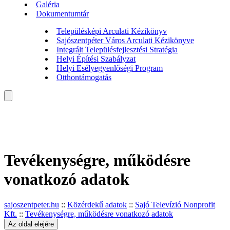
Galéria
Dokumentumtár
Településképi Arculati Kézikönyv
Sajószentpéter Város Arculati Kézikönyve
Integrált Településfejlesztési Stratégia
Helyi Építési Szabályzat
Helyi Esélyegyenlőségi Program
Otthontámogatás
Tevékenységre, működésre
vonatkozó adatok
sajoszentpeter.hu
::
Közérdekű adatok
::
Sajó Televízió Nonprofit
Kft.
::
Tevékenységre, működésre vonatkozó adatok
Az oldal elejére