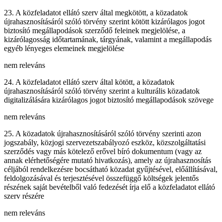
23. A közfeladatot ellátó szerv által megkötött, a közadatok
újrahasznosításáról szóló törvény szerint kötött kizárólagos jogot
biztosító megállapodások szerződő feleinek megjelölése, a
kizárólagosság időtartamának, tárgyának, valamint a megállapodás
egyéb lényeges elemeinek megjelölése
nem releváns
24. A közfeladatot ellátó szerv által kötött, a közadatok
újrahasznosításáról szóló törvény szerint a kulturális közadatok
digitalizálására kizárólagos jogot biztosító megállapodások szövege
nem releváns
25. A közadatok újrahasznosításáról szóló törvény szerinti azon
jogszabály, közjogi szervezetszabályozó eszköz, közszolgáltatási
szerződés vagy más kötelező erővel bíró dokumentum (vagy az
annak elérhetőségére mutató hivatkozás), amely az újrahasznosítás
céljából rendelkezésre bocsátható közadat gyűjtésével, előállításával,
feldolgozásával és terjesztésével összefüggő költségek jelentős
részének saját bevételből való fedezését írja elő a közfeladatot ellátó
szerv részére
nem releváns