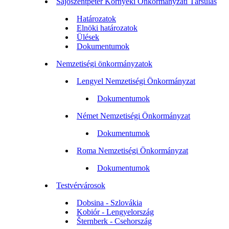
Sajószentpéter Környéki Önkormányzati Társulás
Határozatok
Elnöki határozatok
Ülések
Dokumentumok
Nemzetiségi önkormányzatok
Lengyel Nemzetiségi Önkormányzat
Dokumentumok
Német Nemzetiségi Önkormányzat
Dokumentumok
Roma Nemzetiségi Önkormányzat
Dokumentumok
Testvérvárosok
Dobsina - Szlovákia
Kobiór - Lengyelország
Šternberk - Csehország