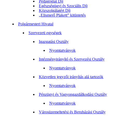
Pedagógiai Díj
Egészségügyi és Szociális Díj
Közszolgálatért Díj
„Elismerő Plakett” kitüntetés
Polgármesteri Hivatal
Szervezeti egységek
Igazgatási Osztály
Nyomtatványok
Intézményirányító és Szervezési Osztály
Nyomtatványok
Közvetlen jegyzői irányítás alá tartozók
Nyomtatványok
Pénzügyi és Vagyongazdálkodási Osztály
Nyomtatványok
Városüzemeltetési és Beruházási Osztály