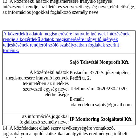
13. A közérdekű adatok megismerésére irányuló igények
intézésének rendje, az illetékes szervezeti egység neve, elérhetősége,
az információs jogokkal foglalkozó személy neve
A közérdekű adatok megismerésére irányuló igények intézésének
rendje a közérdekű adatok megismerésére irányuló igények
teljesítésének rendjéről szóló szabályzatban foglaltak szerint
történik.
Sajó Televízió Nonprofit Kft.
A közérdekű adatok
Postacím: 3770 Sajószentpéter,
megismerésére irányuló igények
Petőfi u. 2.
tekintetében az illetékes
Telefonszám: 0620/230-1020
szervezeti egység neve,
elérhetősége
E-mail:
adatvedelem.sajotv@gmail.com
az információs jogokkal
IP Monitoring Szolgáltató Kft.
foglalkozó személy neve:
14. A közfeladatot ellátó szerv tevékenységére vonatkozó,
jogszabályon alapuló statisztikai adatgyűjtés eredményei, időbeli