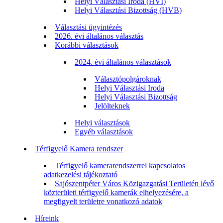
Helyi Választási Iroda (HVI)
Helyi Választási Bizottság (HVB)
Választási ügyintézés
2026. évi általános választás
Korábbi választások
2024. évi általános választások
Választópolgároknak
Helyi Választási Iroda
Helyi Választási Bizottság
Jelölteknek
Helyi választások
Egyéb választások
Térfigyelő Kamera rendszer
Térfigyelő kamerarendszerrel kapcsolatos
adatkezelési tájékoztató
Sajószentpéter Város Közigazgatási Területén lévő
közterületi térfigyelő kamerák elhelyezésére, a
megfigyelt területre vonatkozó adatok
Híreink