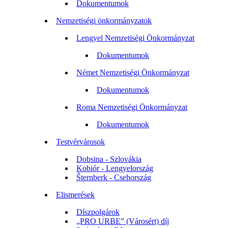
Dokumentumok
Nemzetiségi önkormányzatok
Lengyel Nemzetiségi Önkormányzat
Dokumentumok
Német Nemzetiségi Önkormányzat
Dokumentumok
Roma Nemzetiségi Önkormányzat
Dokumentumok
Testvérvárosok
Dobsina - Szlovákia
Kobiór - Lengyelország
Šternberk - Csehország
Elismerések
Díszpolgárok
„PRO URBE” (Városért) díj