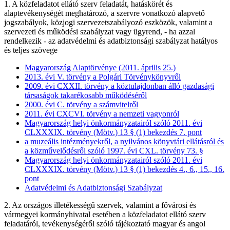
1. A közfeladatot ellátó szerv feladatát, hatáskörét és
alaptevékenységét meghatározó, a szervre vonatkozó alapvető
jogszabályok, közjogi szervezetszabályozó eszközök, valamint a
szervezeti és működési szabályzat vagy ügyrend, - ha azzal
rendelkezik - az adatvédelmi és adatbiztonsági szabályzat hatályos
és teljes szövege
Magyarország Alaptörvénye (2011. április 25.)
2013. évi V. törvény a Polgári Törvénykönyvről
2009. évi CXXII. törvény a köztulajdonban álló gazdasági
társaságok takarékosabb működéséről
2000. évi C. törvény a számvitelről
2011. évi CXCVI. törvény a nemzeti vagyonról
Magyarország helyi önkormányzatairól szóló 2011. évi
CLXXXIX. törvény (Mötv.) 13 § (1) bekezdés 7. pont
a muzeális intézményekről, a nyilvános könyvtári ellátásról és
a közművelődésről szóló 1997. évi CXL. törvény 73. §
Magyarország helyi önkormányzatairól szóló 2011. évi
CLXXXIX. törvény (Mötv.) 13 § (1) bekezdés 4., 6., 15., 16.
pont
Adatvédelmi és Adatbiztonsági Szabályzat
2. Az országos illetékességű szervek, valamint a fővárosi és
vármegyei kormányhivatal esetében a közfeladatot ellátó szerv
feladatáról, tevékenységéről szóló tájékoztató magyar és angol