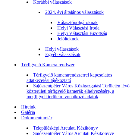
Korábbi választások
2024. évi általános választások
Választópolgároknak
Helyi Választási Iroda
Helyi Választási Bizottság
Jelölteknek
Helyi választások
Egyéb választások
Térfigyelő Kamera rendszer
Térfigyelő kamerarendszerrel kapcsolatos
adatkezelési tájékoztató
Sajószentpéter Város Közigazgatási Területén lévő
közterületi térfigyelő kamerák elhelyezésére, a
megfigyelt területre vonatkozó adatok
Híreink
Galéria
Dokumentumtár
Településképi Arculati Kézikönyv
Sajószentpéter Város Arculati Kézikönyve