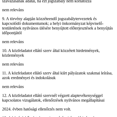
szavazásának adatai, ha ezt jogszabály nem korlátozza
nem releváns
9. A törvény alapján közzéteendő jogszabálytervezetek és
kapcsolódó dokumentumok; a helyi önkormányzat képviselő-
testületének nyilvános ülésére benyújtott előterjesztések a benyújtás
időpontjától
nem releváns
10. A közfeladatot ellátó szerv által közzétett hirdetmények,
közlemények
nem releváns
11. A közfeladatot ellátó szerv által kiírt pályázatok szakmai leírása,
azok eredményei és indokolásuk
nem releváns
12. A közfeladatot ellátó szervnél végzett alaptevékenységgel
kapcsolatos vizsgálatok, ellenőrzések nyilvános megállapításai
2024. évben hatósági ellenőrzés nem volt.