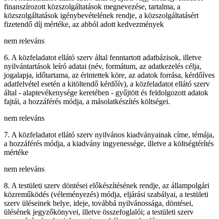
finanszírozott közszolgáltatások megnevezése, tartalma, a
közszolgáltatások igénybevételének rendje, a közszolgáltatásért
fizetendő díj mértéke, az abból adott kedvezmények
nem releváns
6. A közfeladatot ellátó szerv által fenntartott adatbázisok, illetve
nyilvántartások leíró adatai (név, formátum, az adatkezelés célja,
jogalapja, időtartama, az érintettek köre, az adatok forrása, kérdőíves
adatfelvétel esetén a kitöltendő kérdőív), a közfeladatot ellátó szerv
által - alaptevékenysége keretében - gyűjtött és feldolgozott adatok
fajtái, a hozzáférés módja, a másolatkészítés költségei.
nem releváns
7. A közfeladatot ellátó szerv nyilvános kiadványainak címe, témája,
a hozzáférés módja, a kiadvány ingyenessége, illetve a költségtérítés
mértéke
nem releváns
8. A testületi szerv döntései előkészítésének rendje, az állampolgári
közreműködés (véleményezés) módja, eljárási szabályai, a testületi
szerv üléseinek helye, ideje, továbbá nyilvánossága, döntései,
ülésének jegyzőkönyvei, illetve összefoglalói; a testületi szerv