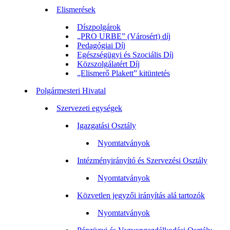
Elismerések
Díszpolgárok
„PRO URBE” (Városért) díj
Pedagógiai Díj
Egészségügyi és Szociális Díj
Közszolgálatért Díj
„Elismerő Plakett” kitüntetés
Polgármesteri Hivatal
Szervezeti egységek
Igazgatási Osztály
Nyomtatványok
Intézményirányító és Szervezési Osztály
Nyomtatványok
Közvetlen jegyzői irányítás alá tartozók
Nyomtatványok