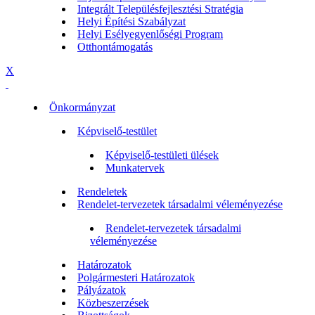
Integrált Településfejlesztési Stratégia
Helyi Építési Szabályzat
Helyi Esélyegyenlőségi Program
Otthontámogatás
X
Önkormányzat
Képviselő-testület
Képviselő-testületi ülések
Munkatervek
Rendeletek
Rendelet-tervezetek társadalmi véleményezése
Rendelet-tervezetek társadalmi
véleményezése
Határozatok
Polgármesteri Határozatok
Pályázatok
Közbeszerzések