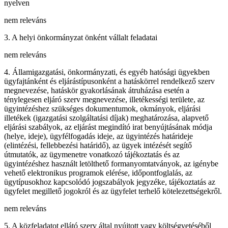
nyelven
nem releváns
3. A helyi önkormányzat önként vállalt feladatai
nem releváns
4. Államigazgatási, önkormányzati, és egyéb hatósági ügyekben
ügyfajtánként és eljárástípusonként a hatáskörrel rendelkező szerv
megnevezése, hatáskör gyakorlásának átruházása esetén a
ténylegesen eljáró szerv megnevezése, illetékességi területe, az
ügyintézéshez szükséges dokumentumok, okmányok, eljárási
illetékek (igazgatási szolgáltatási díjak) meghatározása, alapvető
eljárási szabályok, az eljárást megindító irat benyújtásának módja
(helye, ideje), ügyfélfogadás ideje, az ügyintézés határideje
(elintézési, fellebbezési határidő), az ügyek intézését segítő
útmutatók, az ügymenetre vonatkozó tájékoztatás és az
ügyintézéshez használt letölthető formanyomtatványok, az igénybe
vehető elektronikus programok elérése, időpontfoglalás, az
ügytípusokhoz kapcsolódó jogszabályok jegyzéke, tájékoztatás az
ügyfelet megillető jogokról és az ügyfelet terhelő kötelezettségekről.
nem releváns
5. A közfeladatot ellátó szerv által nyújtott vagy költségvetéséből