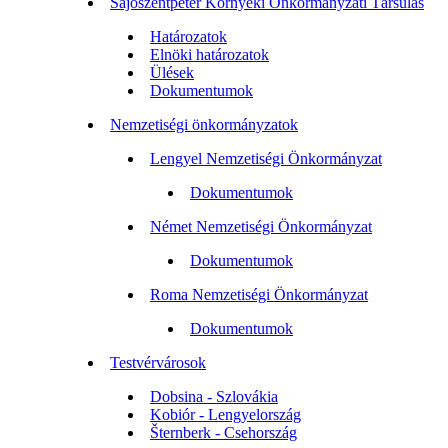
Sajószentpéter Környéki Önkormányzati Társulás
Határozatok
Elnöki határozatok
Ülések
Dokumentumok
Nemzetiségi önkormányzatok
Lengyel Nemzetiségi Önkormányzat
Dokumentumok
Német Nemzetiségi Önkormányzat
Dokumentumok
Roma Nemzetiségi Önkormányzat
Dokumentumok
Testvérvárosok
Dobsina - Szlovákia
Kobiór - Lengyelország
Šternberk - Csehország