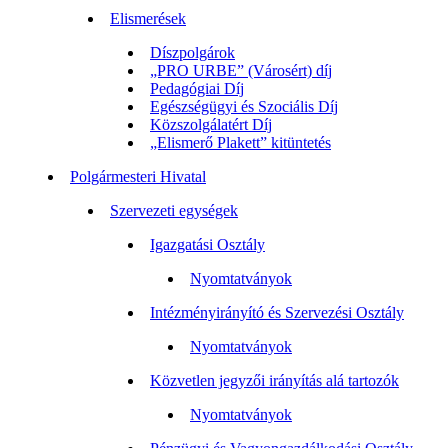
Elismerések
Díszpolgárok
„PRO URBE” (Városért) díj
Pedagógiai Díj
Egészségügyi és Szociális Díj
Közszolgálatért Díj
„Elismerő Plakett” kitüntetés
Polgármesteri Hivatal
Szervezeti egységek
Igazgatási Osztály
Nyomtatványok
Intézményirányító és Szervezési Osztály
Nyomtatványok
Közvetlen jegyzői irányítás alá tartozók
Nyomtatványok