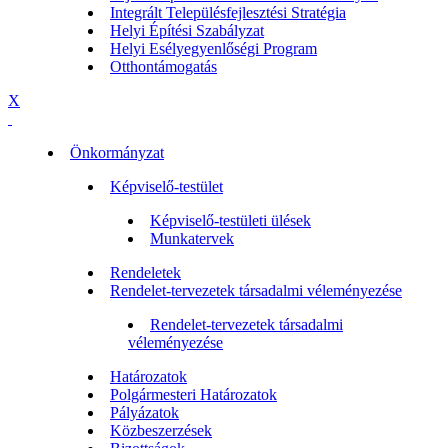
Integrált Településfejlesztési Stratégia
Helyi Építési Szabályzat
Helyi Esélyegyenlőségi Program
Otthontámogatás
X
Önkormányzat
Képviselő-testület
Képviselő-testületi ülések
Munkatervek
Rendeletek
Rendelet-tervezetek társadalmi véleményezése
Rendelet-tervezetek társadalmi
véleményezése
Határozatok
Polgármesteri Határozatok
Pályázatok
Közbeszerzések