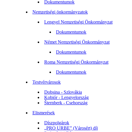
Dokumentumok
Nemzetiségi önkormányzatok
Lengyel Nemzetiségi Önkormányzat
Dokumentumok
Német Nemzetiségi Önkormányzat
Dokumentumok
Roma Nemzetiségi Önkormányzat
Dokumentumok
Testvérvárosok
Dobsina - Szlovákia
Kobiór - Lengyelország
Šternberk - Csehország
Elismerések
Díszpolgárok
„PRO URBE” (Városért) díj