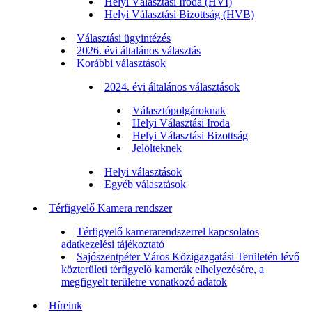
Helyi Választási Iroda (HVI)
Helyi Választási Bizottság (HVB)
Választási ügyintézés
2026. évi általános választás
Korábbi választások
2024. évi általános választások
Választópolgároknak
Helyi Választási Iroda
Helyi Választási Bizottság
Jelölteknek
Helyi választások
Egyéb választások
Térfigyelő Kamera rendszer
Térfigyelő kamerarendszerrel kapcsolatos
adatkezelési tájékoztató
Sajószentpéter Város Közigazgatási Területén lévő
közterületi térfigyelő kamerák elhelyezésére, a
megfigyelt területre vonatkozó adatok
Híreink