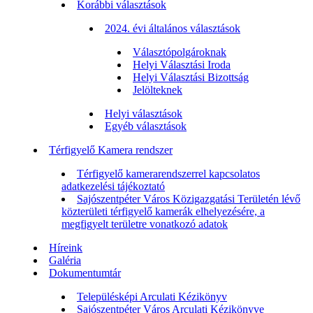
Korábbi választások
2024. évi általános választások
Választópolgároknak
Helyi Választási Iroda
Helyi Választási Bizottság
Jelölteknek
Helyi választások
Egyéb választások
Térfigyelő Kamera rendszer
Térfigyelő kamerarendszerrel kapcsolatos
adatkezelési tájékoztató
Sajószentpéter Város Közigazgatási Területén lévő
közterületi térfigyelő kamerák elhelyezésére, a
megfigyelt területre vonatkozó adatok
Híreink
Galéria
Dokumentumtár
Településképi Arculati Kézikönyv
Sajószentpéter Város Arculati Kézikönyve