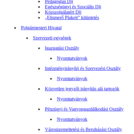
Pedagógiai Díj
Egészségügyi és Szociális Díj
Közszolgálatért Díj
„Elismerő Plakett” kitüntetés
Polgármesteri Hivatal
Szervezeti egységek
Igazgatási Osztály
Nyomtatványok
Intézményirányító és Szervezési Osztály
Nyomtatványok
Közvetlen jegyzői irányítás alá tartozók
Nyomtatványok
Pénzügyi és Vagyongazdálkodási Osztály
Nyomtatványok
Városüzemeltetési és Beruházási Osztály