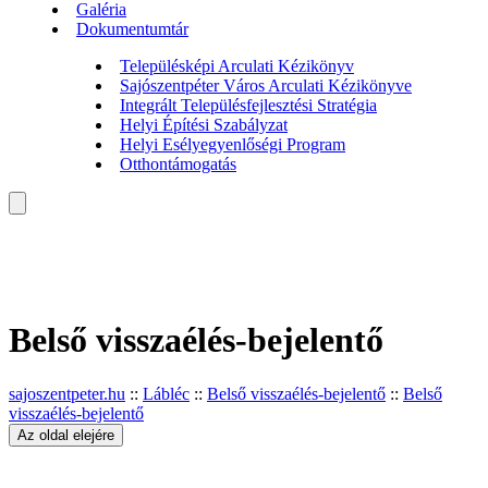
Galéria
Dokumentumtár
Településképi Arculati Kézikönyv
Sajószentpéter Város Arculati Kézikönyve
Integrált Településfejlesztési Stratégia
Helyi Építési Szabályzat
Helyi Esélyegyenlőségi Program
Otthontámogatás
Belső visszaélés-bejelentő
sajoszentpeter.hu
::
Lábléc
::
Belső visszaélés-bejelentő
::
Belső
visszaélés-bejelentő
Az oldal elejére