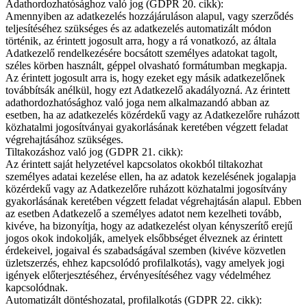
Adathordozhatósághoz való jog (GDPR 20. cikk):
Amennyiben az adatkezelés hozzájáruláson alapul, vagy szerződés
teljesítéséhez szükséges és az adatkezelés automatizált módon
történik, az érintett jogosult arra, hogy a rá vonatkozó, az általa
Adatkezelő rendelkezésére bocsátott személyes adatokat tagolt,
széles körben használt, géppel olvasható formátumban megkapja.
Az érintett jogosult arra is, hogy ezeket egy másik adatkezelőnek
továbbítsák anélkül, hogy ezt Adatkezelő akadályozná. Az érintett
adathordozhatósághoz való joga nem alkalmazandó abban az
esetben, ha az adatkezelés közérdekű vagy az Adatkezelőre ruházott
közhatalmi jogosítványai gyakorlásának keretében végzett feladat
végrehajtásához szükséges.
Tiltakozáshoz való jog (GDPR 21. cikk):
Az érintett saját helyzetével kapcsolatos okokból tiltakozhat
személyes adatai kezelése ellen, ha az adatok kezelésének jogalapja
közérdekű vagy az Adatkezelőre ruházott közhatalmi jogosítvány
gyakorlásának keretében végzett feladat végrehajtásán alapul. Ebben
az esetben Adatkezelő a személyes adatot nem kezelheti tovább,
kivéve, ha bizonyítja, hogy az adatkezelést olyan kényszerítő erejű
jogos okok indokolják, amelyek elsőbbséget élveznek az érintett
érdekeivel, jogaival és szabadságával szemben (kivéve közvetlen
üzletszerzés, ehhez kapcsolódó profilalkotás), vagy amelyek jogi
igények előterjesztéséhez, érvényesítéséhez vagy védelméhez
kapcsolódnak.
Automatizált döntéshozatal, profilalkotás (GDPR 22. cikk):