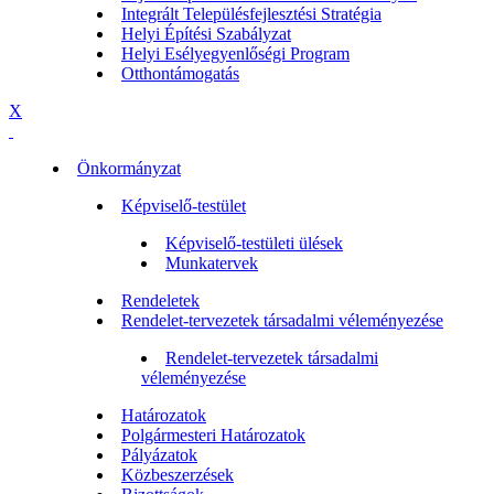
Integrált Településfejlesztési Stratégia
Helyi Építési Szabályzat
Helyi Esélyegyenlőségi Program
Otthontámogatás
X
Önkormányzat
Képviselő-testület
Képviselő-testületi ülések
Munkatervek
Rendeletek
Rendelet-tervezetek társadalmi véleményezése
Rendelet-tervezetek társadalmi
véleményezése
Határozatok
Polgármesteri Határozatok
Pályázatok
Közbeszerzések