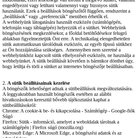
engedélyezni vagy letiltani valamennyi vagy bizonyos sütik
használatát. Ezek a beállítások böngészőtől függően, rendszerint a
„beállítások” vagy „preferenciák” menüben érhetők el.
A webhelyünk látogatására használt eszközén (számítógépén,
telefonján vagy táblagépén) helyezzük el a sütiket. Webhelyünk
böngészésének megkezdésekor, a főoldal betöltődésekor felugró
ablakban figyelmeztetjük Önt erre. A technikailag elengedhetetlen
sütik automatikusan tárolódnak eszközén, az egyéb típusú sütikhez
az Ön hozzájárulása szükséges. Amennyiben nem szeretné a
webhelyünkhöz kapcsolt sütik elhelyezését eszközén, ne használja a
webhelyünket. A sütik beállítását követően is bármikor dönthet úgy,
hogy letiltja és törli a sütiket az internetes böngészője beállításaiban.
2.
A sütik beállításainak kezelése
A böngészők lehetőséget adnak a sütibeállítások megváltoztatására.
A leggyakrabban használt böngészők esetében az alábbi
hivatkozásokon keresztül bővebb tájékoztatást kaphat a
sütibeállításokról:
Chrome: A cookie-k be- és kikapcsolása - Számítógép - Google-fiók
Súgó
Firefox: Sütik - információ, amelyet a weboldalak tárolnak a
számítógépén | Firefox súgó (mozilla.org)
Microsoft Edge: A Microsoft Edge, a böngészési adatok és az