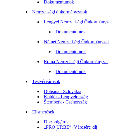
Dokumentumok
Nemzetiségi önkormányzatok
Lengyel Nemzetiségi Önkormányzat
Dokumentumok
Német Nemzetiségi Önkormányzat
Dokumentumok
Roma Nemzetiségi Önkormányzat
Dokumentumok
Testvérvárosok
Dobsina - Szlovákia
Kobiór - Lengyelország
Šternberk - Csehország
Elismerések
Díszpolgárok
„PRO URBE” (Városért) díj