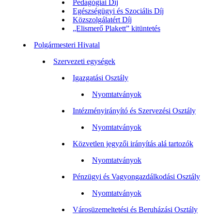
Pedagógiai Díj
Egészségügyi és Szociális Díj
Közszolgálatért Díj
„Elismerő Plakett” kitüntetés
Polgármesteri Hivatal
Szervezeti egységek
Igazgatási Osztály
Nyomtatványok
Intézményirányító és Szervezési Osztály
Nyomtatványok
Közvetlen jegyzői irányítás alá tartozók
Nyomtatványok
Pénzügyi és Vagyongazdálkodási Osztály
Nyomtatványok
Városüzemeltetési és Beruházási Osztály