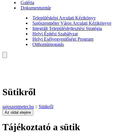
Galéria
Dokumentumtár
Településképi Arculati Kézikönyv
Sajószentpéter Város Arculati Kézikönyve
Integrált Településfejlesztési Stratégia
Helyi Építési Szabályzat
Helyi Esélyegyenlőségi Program
Otthontámogatás
Sütikről
sajoszentpeter.hu
::
Sütikről
Az oldal elejére
Tájékoztató a sütik