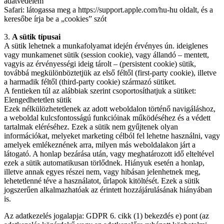
adatvédelem
Safari: látogassa meg a https://support.apple.com/hu-hu oldalt, és a
keresőbe írja be a „cookies” szót
3.
A sütik típusai
A sütik lehetnek a munkafolyamat idején érvényes ún. ideiglenes
vagy munkamenet sütik (session cookie), vagy állandó – mentett,
vagyis az érvényességi ideig tárolt – (persistent cookie) sütik,
továbbá megkülönböztetjük az első féltől (first-party cookie), illetve
a harmadik féltől (third-party cookie) származó sütiket.
A fentieken túl az alábbiak szerint csoportosíthatjuk a sütiket:
Elengedhetetlen sütik
Ezek nélkülözhetetlenek az adott weboldalon történő navigáláshoz,
a weboldal kulcsfontosságú funkcióinak működéséhez és a védett
tartalmak eléréséhez. Ezek a sütik nem gyűjtenek olyan
információkat, melyeket marketing célból fel lehetne használni, vagy
amelyek emlékeznének arra, milyen más weboldalakon járt a
látogató. A honlap bezárása után, vagy meghatározott idő elteltével
ezek a sütik automatikusan törlődnek. Hiányuk esetén a honlap,
illetve annak egyes részei nem, vagy hibásan jelenhetnek meg,
lehetetlenné téve a használatot, űrlapok kitöltését. Ezek a sütik
jogszerűen alkalmazhatóak az érintett hozzájárulásának hiányában
is.
Az adatkezelés jogalapja: GDPR 6. cikk (1) bekezdés e) pont (az