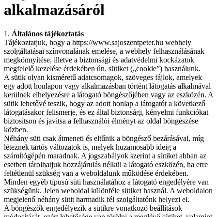
alkalmazásáról
1.
Általános tájékoztatás
Tájékoztatjuk, hogy a https://www.sajoszentpeter.hu webhely
szolgáltatásai színvonalának emelése, a webhely felhasználásának
megkönnyítése, illetve a biztonsági és adatvédelmi kockázatok
megfelelő kezelése érdekében ún. sütiket („cookie”) használunk.
A sütik olyan kisméretű adatcsomagok, szöveges fájlok, amelyek
egy adott honlapon vagy alkalmazásban történt látogatás alkalmával
kerülnek elhelyezésre a látogató böngészőjében vagy az eszközén. A
sütik lehetővé teszik, hogy az adott honlap a látogatót a következő
látogatásakor felismerje, és ez által biztonsági, kényelmi funkciókat
biztosítson és javítsa a felhasználói élményt az oldal böngészése
közben.
Néhány süti csak átmeneti és eltűnik a böngésző bezárásával, míg
léteznek tartós változatok is, melyek huzamosabb ideig a
számítógépén maradnak. A jogszabályok szerint a sütiket abban az
esetben tárolhatjuk hozzájárulás nélkül a látogató eszközén, ha erre
feltétlenül szükség van a weboldalunk működése érdekében.
Minden egyéb típusú süti használatához a látogató engedélyére van
szükségünk. Jelen weboldal különféle sütiket használ. A weboldalon
megjelenő néhány sütit harmadik fél szolgáltatónk helyezi el.
A böngészők engedélyezik a sütikre vonatkozó beállítások
módosítását, ezért lehetősége van törölni a meglévő sütiket, valamint