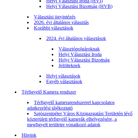
Helyi Választási Iroda (HVI)
Helyi Választási Bizottság (HVB)
Választási ügyintézés
2026. évi általános választás
Korábbi választások
2024. évi általános választások
Választópolgároknak
Helyi Választási Iroda
Helyi Választási Bizottság
Jelölteknek
Helyi választások
Egyéb választások
Térfigyelő Kamera rendszer
Térfigyelő kamerarendszerrel kapcsolatos
adatkezelési tájékoztató
Sajószentpéter Város Közigazgatási Területén lévő
közterületi térfigyelő kamerák elhelyezésére, a
megfigyelt területre vonatkozó adatok
Híreink