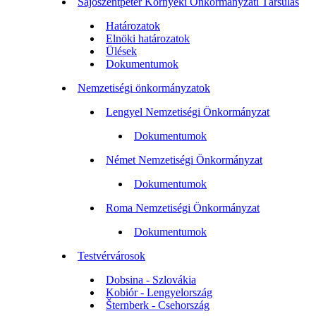
Sajószentpéter Környéki Önkormányzati Társulás
Határozatok
Elnöki határozatok
Ülések
Dokumentumok
Nemzetiségi önkormányzatok
Lengyel Nemzetiségi Önkormányzat
Dokumentumok
Német Nemzetiségi Önkormányzat
Dokumentumok
Roma Nemzetiségi Önkormányzat
Dokumentumok
Testvérvárosok
Dobsina - Szlovákia
Kobiór - Lengyelország
Šternberk - Csehország