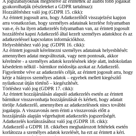
A jogszabályoknak megfelelve az érintettek az alábbi főbb jogaikat
gyakorolhatják (részleteket a GDPR tartalmaz):
Hozzáféréshez való jog (GDPR 15. cikk):
Az érintett jogosult arra, hogy Adatkezelőtől visszajelzést kapjon
arra vonatkozóan, hogy személyes adatainak kezelése folyamatban
van-e, és ha ilyen adatkezelés folyamatban van, az érintett jogosult
hozzáférést kapni Adatkezelő által kezelt személyes adatokhoz és az
adatkezeléssel kapcsolatos információkhoz.
Helyesbítéshez való jog: (GDPR 16. cikk):
Az érintett jogosult kérelmezni személyes adatainak helyesbítését:
amennyiben adatai megváltoztak, vagy nem pontosak, akkor
kérelmére - a személyes adatok kezelésének ideje alatt, indokolatlan
késedelem nélkül - bármikor módosítja azokat az Adatkezelő.
Figyelembe véve az adatkezelés célját, az érintett jogosult arra, hogy
kérje a hiányos személyes adatok – egyebek mellett kiegészítő
nyilatkozat útján történő – kiegészítését.
Törléshez való jog (GDPR 17. cikk):
Az érintett hozzájárulásán alapuló adatkezelés esetén az érintett
bármikor visszavonhatja hozzájárulását és kérheti, hogy adatait
törölje Adatkezelő, amennyiben az adatkezelésnek nincs további
jogalapja. A visszavonás nem érinti a visszavonás előtt a
hozzájárulás alapján végrehajtott adatkezelés jogszerűségét.
Adatkezelés korlátozásához való jog (GDPR 18. cikk):
Adatkezelő a GDPR 18. cikkében meghatározott feltételek esetén
korlátozza a személyes adatok kezelését, ha ezt az érintett a kéri.