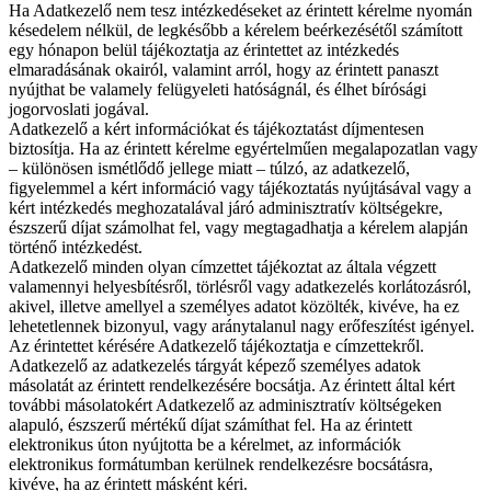
Ha Adatkezelő nem tesz intézkedéseket az érintett kérelme nyomán
késedelem nélkül, de legkésőbb a kérelem beérkezésétől számított
egy hónapon belül tájékoztatja az érintettet az intézkedés
elmaradásának okairól, valamint arról, hogy az érintett panaszt
nyújthat be valamely felügyeleti hatóságnál, és élhet bírósági
jogorvoslati jogával.
Adatkezelő a kért információkat és tájékoztatást díjmentesen
biztosítja. Ha az érintett kérelme egyértelműen megalapozatlan vagy
– különösen ismétlődő jellege miatt – túlzó, az adatkezelő,
figyelemmel a kért információ vagy tájékoztatás nyújtásával vagy a
kért intézkedés meghozatalával járó adminisztratív költségekre,
észszerű díjat számolhat fel, vagy megtagadhatja a kérelem alapján
történő intézkedést.
Adatkezelő minden olyan címzettet tájékoztat az általa végzett
valamennyi helyesbítésről, törlésről vagy adatkezelés korlátozásról,
akivel, illetve amellyel a személyes adatot közölték, kivéve, ha ez
lehetetlennek bizonyul, vagy aránytalanul nagy erőfeszítést igényel.
Az érintettet kérésére Adatkezelő tájékoztatja e címzettekről.
Adatkezelő az adatkezelés tárgyát képező személyes adatok
másolatát az érintett rendelkezésére bocsátja. Az érintett által kért
további másolatokért Adatkezelő az adminisztratív költségeken
alapuló, észszerű mértékű díjat számíthat fel. Ha az érintett
elektronikus úton nyújtotta be a kérelmet, az információk
elektronikus formátumban kerülnek rendelkezésre bocsátásra,
kivéve, ha az érintett másként kéri.