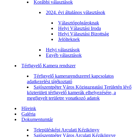
Korábbi választások
2024. évi általános választások
Választópolgároknak
Helyi Választási Iroda
Helyi Választási Bizottság
Jelölteknek
Helyi választások
Egyéb választások
Térfigyelő Kamera rendszer
Térfigyelő kamerarendszerrel kapcsolatos
adatkezelési tájékoztató
Sajószentpéter Város Közigazgatási Területén lévő
közterületi térfigyelő kamerák elhelyezésére, a
megfigyelt területre vonatkozó adatok
Híreink
Galéria
Dokumentumtár
Településképi Arculati Kézikönyv
Sajószentpéter Város Arculati Kézikönyve