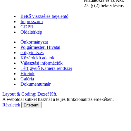
feladatokra és az Ákr.
27. § (2) bekezdésére.
Belső visszaélés-bejelentő
Impresszum
GDPR
Oldaltérkép
Önkormányzat
Polgármesteri Hivatal
e-ügyintézés
Közérdekű adatok
Választási információk
Térfigyelő Kamera rendszer
Híreink
Galéria
Dokumentumtár
Layout & Coding: Dexef Kft.
A weboldal sütiket használ a teljes funkcionalitás érdekében.
Részletek