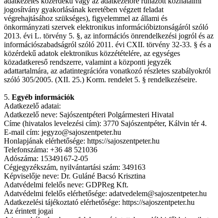
adatkezelés közérdekű vagy az adatkezelőre ruházott közhatalmi
jogosítvány gyakorlásának keretében végzett feladat
végrehajtásához szükséges), figyelemmel az állami és
önkormányzati szervek elektronikus információbiztonságáról szóló
2013. évi L. törvény 5. §, az információs önrendelkezési jogról és az
információszabadságról szóló 2011. évi CXII. törvény 32-33. § és a
közérdekű adatok elektronikus közzétételére, az egységes
közadatkereső rendszerre, valamint a központi jegyzék
adattartalmára, az adatintegrációra vonatkozó részletes szabályokról
szóló 305/2005. (XII. 25.) Korm. rendelet 5. § rendelkezéseire.
5.
Egyéb információk
Adatkezelő adatai:
Adatkezelő neve: Sajószentpéteri Polgármesteri Hivatal
Címe (hivatalos levelezési cím): 3770 Sajószentpéter, Kálvin tér 4.
E-mail cím: jegyzo@sajoszentpeter.hu
Honlapjának elérhetősége: https://sajoszentpeter.hu
Telefonszáma: +36 48 521036
Adószáma: 15349167-2-05
Cégjegyzékszám, nyilvántartási szám: 349163
Képviselője neve: Dr. Guláné Bacsó Krisztina
Adatvédelmi felelős neve: GDPReg Kft.
Adatvédelmi felelős elérhetősége: adatvedelem@sajoszentpeter.hu
Adatkezelési tájékoztató elérhetősége: https://sajoszentpeter.hu
Az érintett jogai