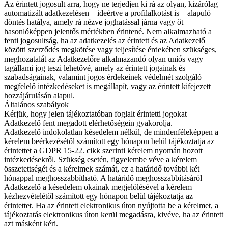
Az érintett jogosult arra, hogy ne terjedjen ki rá az olyan, kizárólag
automatizált adatkezelésen – ideértve a profilalkotást is – alapuló
döntés hatálya, amely rá nézve joghatással járna vagy őt
hasonlóképpen jelentős mértékben érintené. Nem alkalmazható a
fenti jogosultság, ha az adatkezelés az érintett és az Adatkezelő
közötti szerződés megkötése vagy teljesítése érdekében szükséges,
meghozatalát az Adatkezelőre alkalmazandó olyan uniós vagy
tagállami jog teszi lehetővé, amely az érintett jogainak és
szabadságainak, valamint jogos érdekeinek védelmét szolgáló
megfelelő intézkedéseket is megállapít, vagy az érintett kifejezett
hozzájárulásán alapul.
Általános szabályok
Kérjük, hogy jelen tájékoztatóban foglalt érintetti jogokat
Adatkezelő fent megadott elérhetőségein gyakorolja.
Adatkezelő indokolatlan késedelem nélkül, de mindenféleképpen a
kérelem beérkezésétől számított egy hónapon belül tájékoztatja az
érintettet a GDPR 15-22. cikk szerinti kérelem nyomán hozott
intézkedésekről. Szükség esetén, figyelembe véve a kérelem
összetettségét és a kérelmek számát, ez a határidő további két
hónappal meghosszabbítható. A határidő meghosszabbításáról
Adatkezelő a késedelem okainak megjelölésével a kérelem
kézhezvételétől számított egy hónapon belül tájékoztatja az
érintettet. Ha az érintett elektronikus úton nyújtotta be a kérelmet, a
tájékoztatás elektronikus úton kerül megadásra, kivéve, ha az érintett
azt másként kéri.