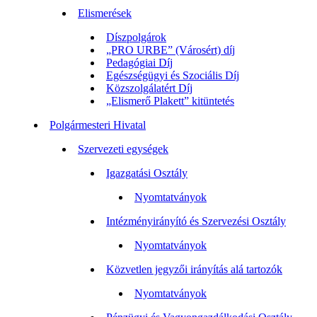
Elismerések
Díszpolgárok
„PRO URBE” (Városért) díj
Pedagógiai Díj
Egészségügyi és Szociális Díj
Közszolgálatért Díj
„Elismerő Plakett” kitüntetés
Polgármesteri Hivatal
Szervezeti egységek
Igazgatási Osztály
Nyomtatványok
Intézményirányító és Szervezési Osztály
Nyomtatványok
Közvetlen jegyzői irányítás alá tartozók
Nyomtatványok