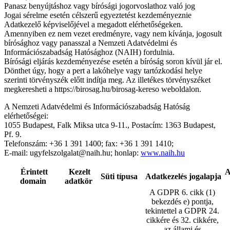
Panasz benyújtáshoz vagy bírósági jogorvoslathoz való jog
Jogai sérelme esetén célszerű egyeztetést kezdeményeznie
Adatkezelő képviselőjével a megadott elérhetőségeken.
Amennyiben ez nem vezet eredményre, vagy nem kívánja, jogosult
bírósághoz vagy panasszal a Nemzeti Adatvédelmi és
Információszabadság Hatósághoz (NAIH) fordulnia.
Bírósági eljárás kezdeményezése esetén a bíróság soron kívül jár el.
Dönthet úgy, hogy a pert a lakóhelye vagy tartózkodási helye
szerinti törvényszék előtt indítja meg. Az illetékes törvényszéket
megkeresheti a https://birosag.hu/birosag-kereso weboldalon.
A Nemzeti Adatvédelmi és Információszabadság Hatóság
elérhetőségei:
1055 Budapest, Falk Miksa utca 9-11., Postacím: 1363 Budapest,
Pf. 9.
Telefonszám: +36 1 391 1400; fax: +36 1 391 1410;
E-mail: ugyfelszolgalat@naih.hu; honlap:
www.naih.hu
Érintett
Kezelt
A
Süti típusa
Adatkezelés jogalapja
domain
adatkör
A GDPR 6. cikk (1)
bekezdés e) pontja,
tekintettel a GDPR 24.
cikkére és 32. cikkére,
az állami és