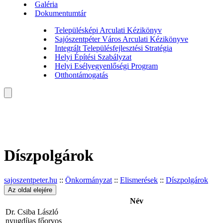
Galéria
Dokumentumtár
Településképi Arculati Kézikönyv
Sajószentpéter Város Arculati Kézikönyve
Integrált Településfejlesztési Stratégia
Helyi Építési Szabályzat
Helyi Esélyegyenlőségi Program
Otthontámogatás
Díszpolgárok
sajoszentpeter.hu
::
Önkormányzat
::
Elismerések
::
Díszpolgárok
Az oldal elejére
Név
Dr. Csiba László
nyugdíjas főorvos