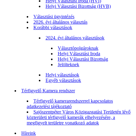
Helyi Választási Iroda (HVI)
Helyi Választási Bizottság (HVB)
Választási ügyintézés
2026. évi általános választás
Korábbi választások
2024. évi általános választások
Választópolgároknak
Helyi Választási Iroda
Helyi Választási Bizottság
Jelölteknek
Helyi választások
Egyéb választások
Térfigyelő Kamera rendszer
Térfigyelő kamerarendszerrel kapcsolatos
adatkezelési tájékoztató
Sajószentpéter Város Közigazgatási Területén lévő
közterületi térfigyelő kamerák elhelyezésére, a
megfigyelt területre vonatkozó adatok
Híreink