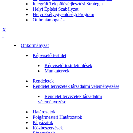
Integrált Településfejlesztési Stratégia
Helyi Építési Szabályzat
Helyi Esélyegyenlőségi Program
Otthontámogatás
X
Önkormányzat
Képviselő-testület
Képviselő-testületi ülések
Munkatervek
Rendeletek
Rendelet-tervezetek társadalmi véleményezése
Rendelet-tervezetek társadalmi
véleményezése
Határozatok
Polgármesteri Határozatok
Pályázatok
Közbeszerzések