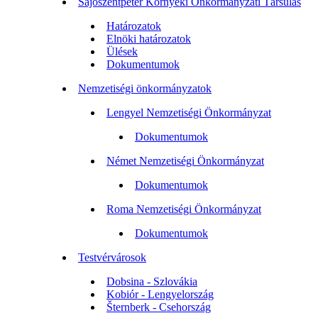
Sajószentpéter Környéki Önkormányzati Társulás
Határozatok
Elnöki határozatok
Ülések
Dokumentumok
Nemzetiségi önkormányzatok
Lengyel Nemzetiségi Önkormányzat
Dokumentumok
Német Nemzetiségi Önkormányzat
Dokumentumok
Roma Nemzetiségi Önkormányzat
Dokumentumok
Testvérvárosok
Dobsina - Szlovákia
Kobiór - Lengyelország
Šternberk - Csehország