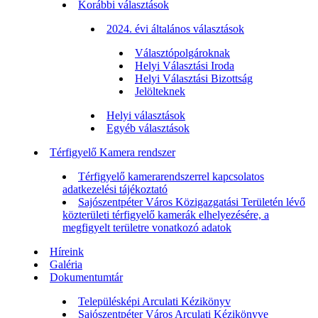
Korábbi választások
2024. évi általános választások
Választópolgároknak
Helyi Választási Iroda
Helyi Választási Bizottság
Jelölteknek
Helyi választások
Egyéb választások
Térfigyelő Kamera rendszer
Térfigyelő kamerarendszerrel kapcsolatos
adatkezelési tájékoztató
Sajószentpéter Város Közigazgatási Területén lévő
közterületi térfigyelő kamerák elhelyezésére, a
megfigyelt területre vonatkozó adatok
Híreink
Galéria
Dokumentumtár
Településképi Arculati Kézikönyv
Sajószentpéter Város Arculati Kézikönyve