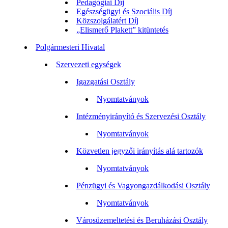
Pedagógiai Díj
Egészségügyi és Szociális Díj
Közszolgálatért Díj
„Elismerő Plakett” kitüntetés
Polgármesteri Hivatal
Szervezeti egységek
Igazgatási Osztály
Nyomtatványok
Intézményirányító és Szervezési Osztály
Nyomtatványok
Közvetlen jegyzői irányítás alá tartozók
Nyomtatványok
Pénzügyi és Vagyongazdálkodási Osztály
Nyomtatványok
Városüzemeltetési és Beruházási Osztály