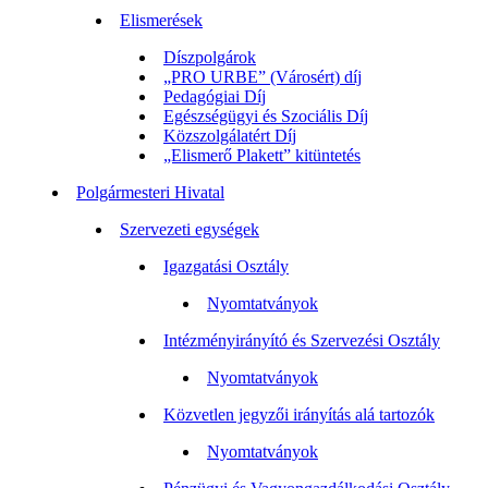
Elismerések
Díszpolgárok
„PRO URBE” (Városért) díj
Pedagógiai Díj
Egészségügyi és Szociális Díj
Közszolgálatért Díj
„Elismerő Plakett” kitüntetés
Polgármesteri Hivatal
Szervezeti egységek
Igazgatási Osztály
Nyomtatványok
Intézményirányító és Szervezési Osztály
Nyomtatványok
Közvetlen jegyzői irányítás alá tartozók
Nyomtatványok