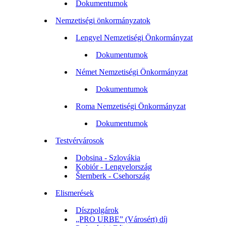
Dokumentumok
Nemzetiségi önkormányzatok
Lengyel Nemzetiségi Önkormányzat
Dokumentumok
Német Nemzetiségi Önkormányzat
Dokumentumok
Roma Nemzetiségi Önkormányzat
Dokumentumok
Testvérvárosok
Dobsina - Szlovákia
Kobiór - Lengyelország
Šternberk - Csehország
Elismerések
Díszpolgárok
„PRO URBE” (Városért) díj