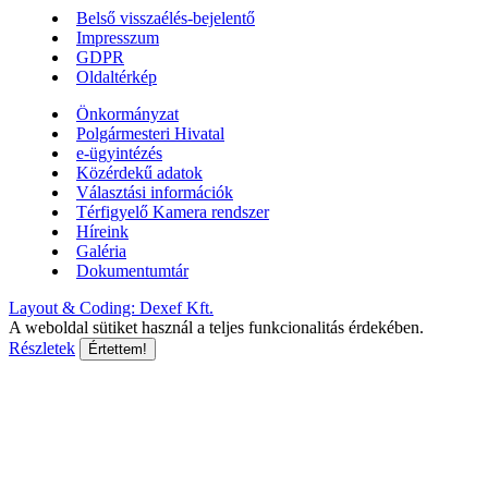
Belső visszaélés-bejelentő
Impresszum
GDPR
Oldaltérkép
Önkormányzat
Polgármesteri Hivatal
e-ügyintézés
Közérdekű adatok
Választási információk
Térfigyelő Kamera rendszer
Híreink
Galéria
Dokumentumtár
Layout & Coding: Dexef Kft.
A weboldal sütiket használ a teljes funkcionalitás érdekében.
Részletek